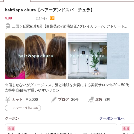
hair&spa chura【ヘアーアンドスパ チュラ】
4.88
（114件）
三国ヶ丘駅徒歩8分【白髪染め/縮毛矯正/グレイカラー/ケアトリートメ
ントが人気】
☆傷ませないがダメージレス、髪と地肌を大切にする美髪サロン☆/30～50代
支持率◎/飾らず通いやすいサロン
カット
￥5,000
ブログ
26件
席数
3席
スマート支払いOK
クーポン
クーポン一覧へ
全員
全員