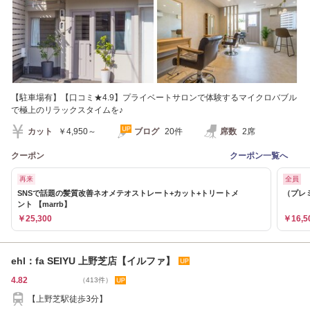
【駐車場有】【口コミ★4.9】プライベートサロンで体験するマイクロバブル
で極上のリラックスタイムを♪
カット
￥4,950～
ブログ
20件
席数
2席
クーポン
クーポン一覧へ
再来
全員
SNSで話題の髪質改善ネオメテオストレート+カット+トリートメ
（プレミ
ント 【marrb】
￥25,300
￥16,5
ehl：fa SEIYU 上野芝店【イルファ】
4.82
（413件）
【上野芝駅徒歩3分】