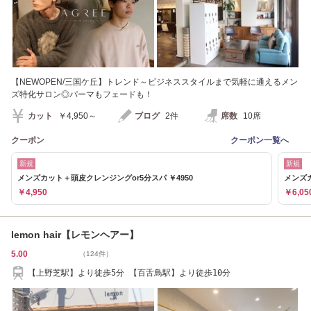
【NEWOPEN/三国ケ丘】トレンド～ビジネススタイルまで気軽に通えるメン
ズ特化サロン◎パーマもフェードも！
カット
￥4,950～
ブログ
2件
席数
10席
クーポン
クーポン一覧へ
新規
新規
メンズカット＋頭皮クレンジングor5分スパ ￥4950
メンズカ
￥4,950
￥6,05
lemon hair【レモンヘアー】
5.00
（124件）
【上野芝駅】より徒歩5分 【百舌鳥駅】より徒歩10分