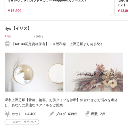
☆★SPケア★☆カット＋カラー＋oggiottoカラーエステ
【良い
メント
￥16,800
￥13,8
ilys【イリス】
4.86
（19件）
【Aujua認定資格保有】ＪＲ阪和線、上野芝駅より徒歩5分
堺市上野芝駅【骨格、輪郭、お肌タイプを診断】似合わせとお悩みを考慮
し、あなたに最適なスタイルをご提案
カット
￥4,400
ブログ
639件
席数
2席
スマート支払いOK