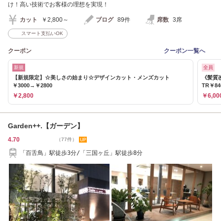
け！高い技術でお客様の理想を実現！
カット
￥2,800～
ブログ
89件
席数
3席
スマート支払いOK
クーポン
クーポン一覧へ
新規
全員
【新規限定】☆美しさの始まり☆デザインカット・メンズカット
《髪質
￥3000→￥2800
TR￥84
￥2,800
￥6,00
Garden++.【ガーデン】
4.70
（77件）
「百舌鳥」駅徒歩3分/「三国ヶ丘」駅徒歩8分