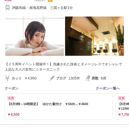
4.88
（432件）
JR阪和線・南海高野線 三国ヶ丘駅1分
【２５周年イベント開催中！】洗練された技術とダメージレスでオシャレで
上品な大人の女性に☆オーガニック
カット
￥4,950
ブログ
1305件
席数
8席
クーポン
クーポン一覧へ
全員
全員
【8月9時～16時限定】 ゆかた着付け ￥5500→￥4500
【8月
￥1100
￥4,500
￥7,70