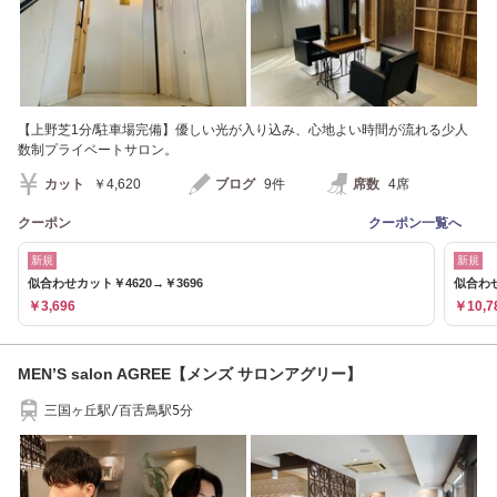
【上野芝1分/駐車場完備】優しい光が入り込み、心地よい時間が流れる少人
数制プライベートサロン。
カット
￥4,620
ブログ
9件
席数
4席
クーポン
クーポン一覧へ
新規
新規
似合わせカット￥4620→￥3696
似合わせ
￥3,696
￥10,7
MEN’S salon AGREE【メンズ サロンアグリー】
三国ヶ丘駅/百舌鳥駅5分