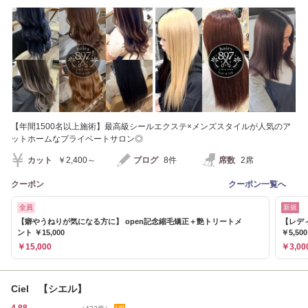
【年間1500名以上施術】最高級シールエクステ×メンズスタイルが人気のア
ットホームなプライベートサロン◎
カット
￥2,400～
ブログ
8件
席数
2席
クーポン
クーポン一覧へ
全員
新規
【癖やうねりが気になる方に】 open記念縮毛矯正＋艶トリートメ
【レデ
ント ￥15,000
￥5,50
￥15,000
￥3,00
Ciel 【シエル】