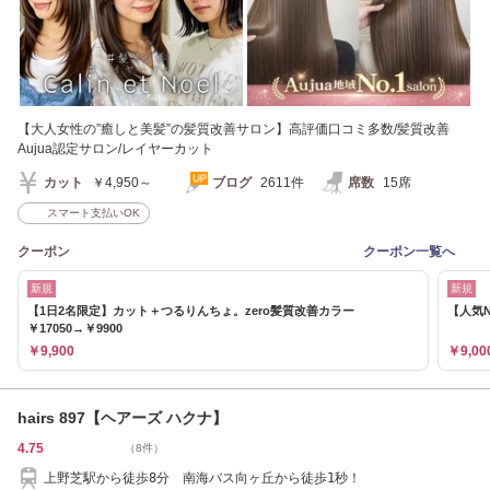
【大人女性の”癒しと美髪”の髪質改善サロン】高評価口コミ多数/髪質改善
Aujua認定サロン/レイヤーカット
カット
￥4,950～
ブログ
2611件
席数
15席
スマート支払いOK
クーポン
クーポン一覧へ
新規
新規
【1日2名限定】カット＋つるりんちょ。zero髪質改善カラー
【人気N
￥17050→￥9900
￥9,900
￥9,00
hairs 897【ヘアーズ ハクナ】
4.75
（8件）
上野芝駅から徒歩8分 南海バス向ヶ丘から徒歩1秒！