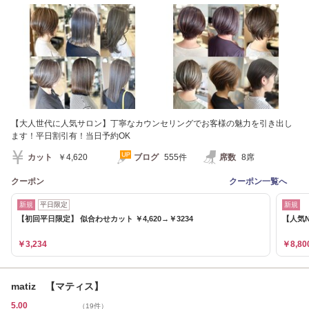
【大人世代に人気サロン】丁寧なカウンセリングでお客様の魅力を引き出し
ます！平日割引有！当日予約OK
カット
￥4,620
ブログ
555件
席数
8席
クーポン
クーポン一覧へ
新規
平日限定
新規
【初回平日限定】 似合わせカット ￥4,620→￥3234
【人気N
￥3,234
￥8,80
matiz 【マティス】
5.00
（19件）