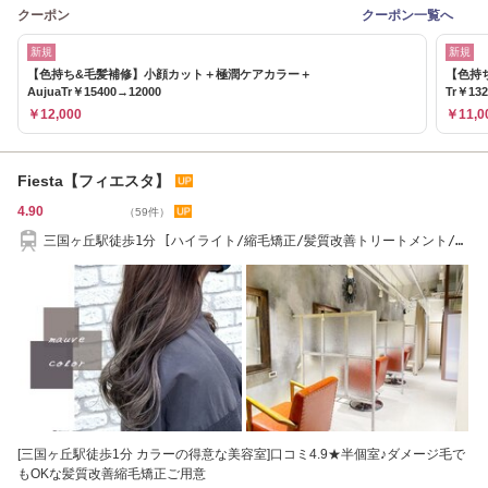
クーポン
クーポン一覧へ
新規
新規
【色持ち&毛髪補修】小顔カット＋極潤ケアカラー＋
【色持
AujuaTr￥15400→12000
Tr￥13
￥12,000
￥11,0
Fiesta【フィエスタ】
4.90
（59件）
三国ヶ丘駅徒歩1分 [ハイライト/縮毛矯正/髪質改善トリートメント/ト
リートメント]
[三国ヶ丘駅徒歩1分 カラーの得意な美容室]口コミ4.9★半個室♪ダメージ毛で
もOKな髪質改善縮毛矯正ご用意