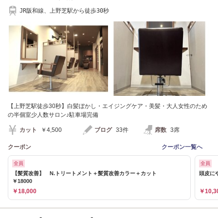
JR阪和線、上野芝駅から徒歩30秒
【上野芝駅徒歩30秒】白髪ぼかし・エイジングケア・美髪・大人女性のため
の半個室少人数サロン♪駐車場完備
カット
￥4,500
ブログ
33件
席数
3席
クーポン
クーポン一覧へ
全員
全員
【髪質改善】 N.トリートメント＋髪質改善カラー＋カット
頭皮に
￥18000
￥18,000
￥10,3