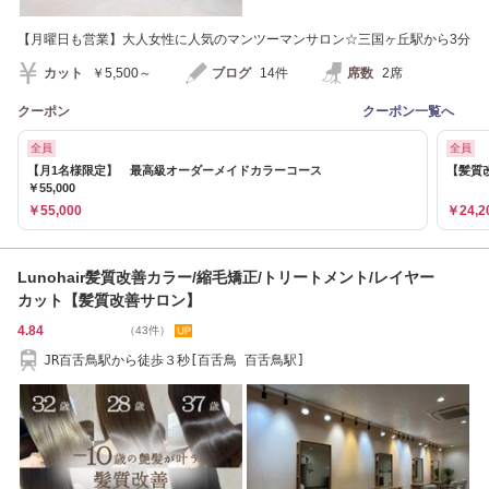
【月曜日も営業】大人女性に人気のマンツーマンサロン☆三国ヶ丘駅から3分
カット
￥5,500～
ブログ
14件
席数
2席
クーポン
クーポン一覧へ
全員
全員
【月1名様限定】 最高級オーダーメイドカラーコース
【髪質改
￥55,000
￥55,000
￥24,2
Lunohair髪質改善カラー/縮毛矯正/トリートメント/レイヤー
カット【髪質改善サロン】
4.84
（43件）
JR百舌鳥駅から徒歩３秒[百舌鳥 百舌鳥駅]