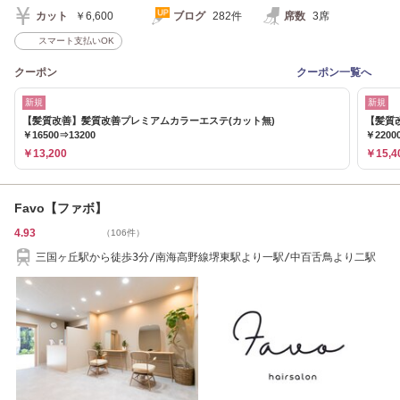
カット
￥6,600
ブログ
282件
席数
3席
スマート支払いOK
クーポン
クーポン一覧へ
新規
新規
【髪質改善】髪質改善プレミアムカラーエステ(カット無)
【髪質
￥16500⇒13200
￥2200
￥13,200
￥15,4
Favo【ファボ】
4.93
（106件）
三国ヶ丘駅から徒歩3分/南海高野線堺東駅より一駅/中百舌鳥より二駅