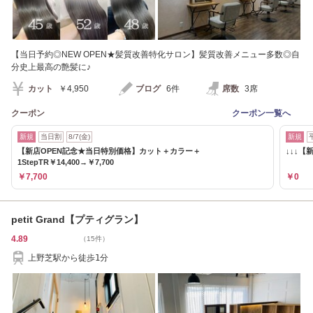
【当日予約◎NEW OPEN★髪質改善特化サロン】髪質改善メニュー多数◎自
分史上最高の艶髪に♪
カット
￥4,950
ブログ
6件
席数
3席
クーポン
クーポン一覧へ
新規
当日割
8/7(金)
新規
【新店OPEN記念★当日特別価格】カット＋カラー＋
↓↓↓【
1StepTR￥14,400→￥7,700
￥7,700
￥0
petit Grand【プティグラン】
4.89
（15件）
上野芝駅から徒歩1分