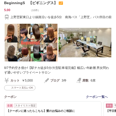
BeginningS 【ビギニングス】
5.00
（10件）
上野芝駅東口より線路沿いを徒歩5分 南海バス「上野芝」バス停目の前
8/7予約空き僅か!【駅チカ徒歩5分/大型駐車場完備】幅広い年齢層.男女問わ
ず通いやすいプライベートサロン
カット
￥5,000
ブログ
3件
席数
6席
スマート支払いOK
クーポン
クーポン一覧へ
全員
スタイリスト指定
新規
【クーポンに迷ったらこちら】髪のお悩みのご相談に
【平日