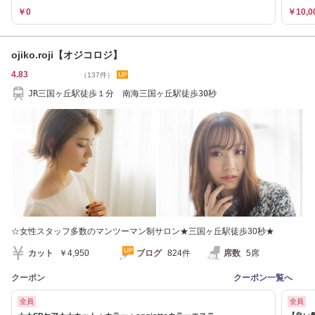
￥0
￥10,0
ojiko.roji【オジコロジ】
4.83
（137件）
JR三国ヶ丘駅徒歩１分 南海三国ヶ丘駅徒歩30秒
☆女性スタッフ多数のマンツーマン制サロン★三国ヶ丘駅徒歩30秒★
カット
￥4,950
ブログ
824件
席数
5席
クーポン
クーポン一覧へ
全員
全員