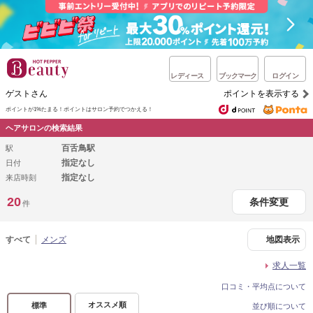
レディース
ブックマーク
ログイン
ゲストさん
ポイントを表示する
ポイントが1%たまる！
ポイントはサロン予約でつかえる！
ヘアサロンの検索結果
百舌鳥駅
駅
指定なし
日付
指定なし
来店時刻
20
条件変更
件
すべて
メンズ
地図表示
求人一覧
口コミ・平均点について
オススメ順
標準
並び順について