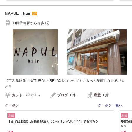
NAPUL hair
JR百舌鳥駅から徒歩1分
【百舌鳥駅前】NATURAL＊RELAXをコンセプトにきっと笑顔になれるサロ
ン☆
カット
￥3,850～
ブログ
6件
席数
6席
クーポン
クーポン一覧へ
新規
新規
【まずは相談】お悩み解決カウンセリング,見学だけでも可￥0
髪質診
￥0