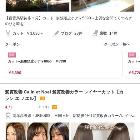
【百舌鳥駅徒歩３分】カット+炭酸頭皮ケア￥5390～上質な空間でくつろぎ
のひと時を ～
カット
￥3,630～
ブログ
28件
席数
14席
クーポン
クーポン一覧へ
新規
新規
カット+炭酸頭皮ケア￥6050→￥5390
カット+
￥5,390
￥5,72
髪質改善 Calin et Noel 髪質改善カラー レイヤーカット【カ
ラン エ ノエル】
4.73
（437件）
南海高野線・JR阪和線「三国ヶ丘」駅徒歩4分[髪質改善カラー/レイヤ
ーカット/ボブ]