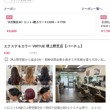
スマート支払いOK
クーポン
クーポン一覧へ
新規
新規
《8月限定★》カット+艶カラー￥13200→￥7700
【1日
０%オ
￥6,600
￥7,70
エクステ＆カラー VIRTUE 堺上野芝店【バーチュ】
4.92
（77件）
JR上野芝駅から徒歩3分！尼崎信用金庫を過ぎて月見橋を渡り川沿い左
折した住宅街です
☆口コミ4.8超◎上野芝駅3分◇SNSで話題の6Dエクステは堺で、ココ↑だ