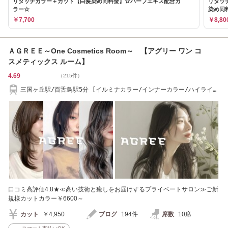
リタッチカラー＋カット【白髪染め同料金】☆ハーブエキス配合カ
リタッチ
ラー☆
染め同
￥7,700
￥8,80
ＡＧＲＥＥ～One Cosmetics Room～ 【アグリー ワン コ
スメティックス ルーム】
4.69
（215件）
三国ヶ丘駅/百舌鳥駅5分 [イルミナカラー/インナーカラー/ハイライ
ト/髪質改善]
口コミ高評価4.8★≪高い技術と癒しをお届けするプライベートサロン≫ご新
規様カットカラー￥6600～
カット
￥4,950
ブログ
194件
席数
10席