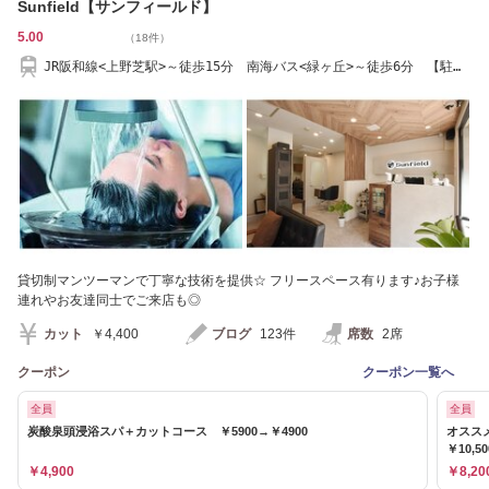
Sunfield【サンフィールド】
5.00
（18件）
JR阪和線<上野芝駅>～徒歩15分 南海バス<緑ヶ丘>～徒歩6分 【駐車
スペース有/1台】
貸切制マンツーマンで丁寧な技術を提供☆ フリースペース有ります♪お子様
連れやお友達同士でご来店も◎
カット
￥4,400
ブログ
123件
席数
2席
クーポン
クーポン一覧へ
全員
全員
炭酸泉頭浸浴スパ＋カットコース ￥5900→￥4900
オスス
￥10,5
￥4,900
￥8,20