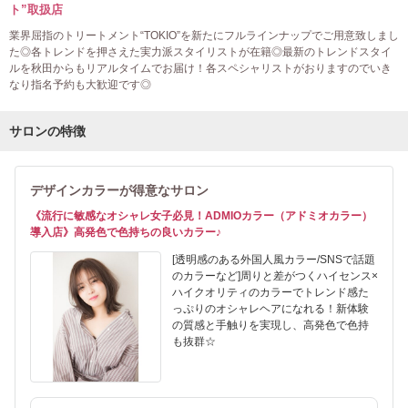
ト”取扱店
業界屈指のトリートメント“TOKIO”を新たにフルラインナップでご用意致しまし
た◎各トレンドを押さえた実力派スタイリストが在籍◎最新のトレンドスタイ
ルを秋田からもリアルタイムでお届け！各スペシャリストがおりますのでいき
なり指名予約も大歓迎です◎
サロンの特徴
デザインカラーが得意なサロン
《流行に敏感なオシャレ女子必見！ADMIOカラー（アドミオカラー）
導入店》高発色で色持ちの良いカラー♪
[透明感のある外国人風カラー/SNSで話題
のカラーなど]周りと差がつくハイセンス×
ハイクオリティのカラーでトレンド感た
っぷりのオシャレヘアになれる！新体験
の質感と手触りを実現し、高発色で色持
も抜群☆