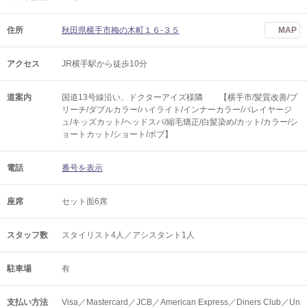
住所
秋田県横手市梅の木町１６-３５
MAP
アクセス
JR横手駅から徒歩10分
道案内
国道13号線沿い、ドクターアイズ様隣 【横手市/髪質改善/ブ
リーチ/ダブルカラー/ハイライト/インナーカラー/バレイヤージ
ュ/キッズカット/ヘッドスパ/縮毛矯正/白髪染め/カット/カラー/シ
ョートカット/ショート/ボブ】
電話
番号を表示
座席
セット面6席
スタッフ数
スタイリスト4人／アシスタント1人
駐車場
有
支払い方法
Visa／Mastercard／JCB／American Express／Diners Club／Un