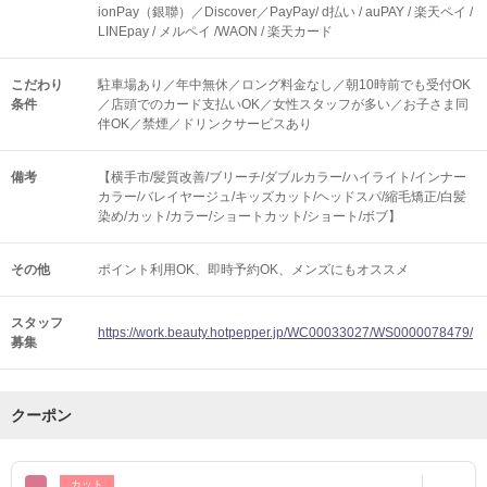
ionPay（銀聯）／Discover／PayPay/ d払い / auPAY / 楽天ペイ /
LINEpay / メルペイ /WAON / 楽天カード
こだわり
駐車場あり／年中無休／ロング料金なし／朝10時前でも受付OK
条件
／店頭でのカード支払いOK／女性スタッフが多い／お子さま同
伴OK／禁煙／ドリンクサービスあり
備考
【横手市/髪質改善/ブリーチ/ダブルカラー/ハイライト/インナー
カラー/バレイヤージュ/キッズカット/ヘッドスパ/縮毛矯正/白髪
染め/カット/カラー/ショートカット/ショート/ボブ】
その他
ポイント利用OK
即時予約OK
メンズにもオススメ
スタッフ
https://work.beauty.hotpepper.jp/WC00033027/WS0000078479/
募集
クーポン
カット