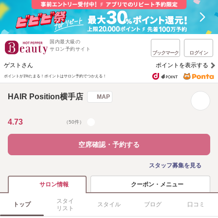
国内最大級の
サロン予約サイト
ブックマーク
ログイン
ゲストさん
ポイントを表示する
ポイントが1%たまる！
ポイントはサロン予約でつかえる！
HAIR Position横手店
MAP
4.73
（50件）
空席確認・予約する
スタッフ募集を見る
クーポン・メニュー
サロン情報
スタイ
トップ
スタイル
ブログ
口コミ
リスト