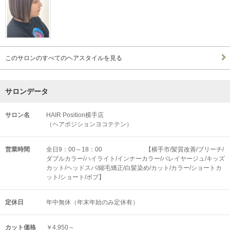
このサロンのすべてのヘアスタイルを見る
サロンデータ
サロン名
HAIR Position横手店
（ヘアポジションヨコテテン）
営業時間
全日9：00～18：00 【横手市/髪質改善/ブリーチ/
ダブルカラー/ハイライト/インナーカラー/バレイヤージュ/キッズ
カット/ヘッドスパ/縮毛矯正/白髪染め/カット/カラー/ショートカ
ット/ショート/ボブ】
定休日
年中無休（年末年始のみ定休有）
カット価格
￥4,950～