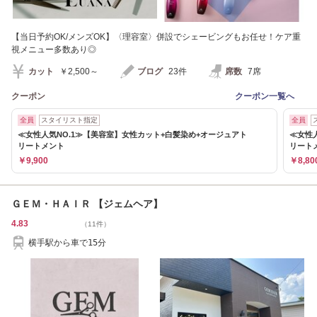
【当日予約OK/メンズOK】〈理容室〉併設でシェービングもお任せ！ケア重
視メニュー多数あり◎
カット
￥2,500～
ブログ
23件
席数
7席
クーポン
クーポン一覧へ
全員
スタイリスト指定
全員
≪女性人気NO.1≫【美容室】女性カット+白髪染め+オージュアト
≪女性
リートメント
リート
￥9,900
￥8,80
ＧＥＭ・ＨＡＩＲ 【ジェムヘア】
4.83
（11件）
横手駅から車で15分