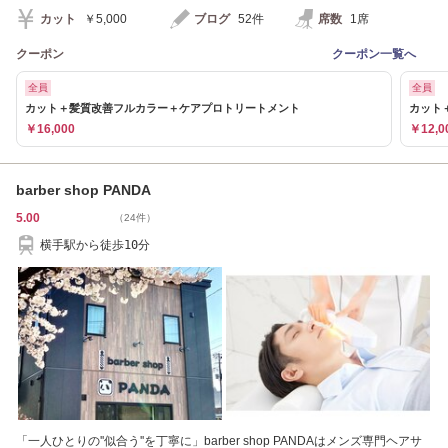
カット
￥5,000
ブログ
52件
席数
1席
クーポン
クーポン一覧へ
全員
全員
カット＋髪質改善フルカラー＋ケアプロトリートメント
カット
￥16,000
￥12,0
barber shop PANDA
5.00
（24件）
横手駅から徒歩10分
「一人ひとりの''似合う''を丁寧に」barber shop PANDAはメンズ専門ヘアサ