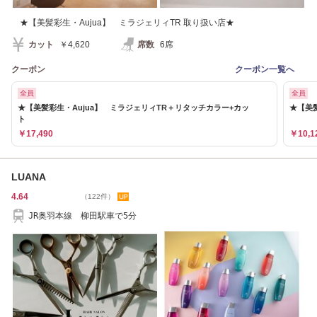
★【美髪彩生・Aujua】 ミラジェリィTR 取り扱い店★
カット
￥4,620
席数
6席
クーポン
クーポン一覧へ
全員
全員
★【美髪彩生・Aujua】 ミラジェリィTR＋リタッチカラー+カッ
★【美髪
ト
￥17,490
￥10,1
LUANA
4.64
（122件）
JR奥羽本線 柳田駅車で5分