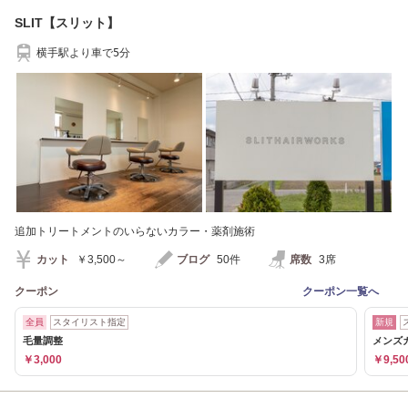
SLIT【スリット】
横手駅より車で5分
追加トリートメントのいらないカラー・薬剤施術
カット
￥3,500～
ブログ
50件
席数
3席
クーポン
クーポン一覧へ
全員
スタイリスト指定
新規
毛量調整
メンズカ
￥3,000
￥9,50