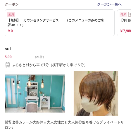
クーポン
クーポン一覧へ
全員
再来
【無料】 カウンセリングサービス （このメニューのみのご来
【平日
店OK！！）
￥0
￥7,98
sui.
5.00
（21件）
ふるさと村から車で1分（横手駅から車で５分）
髪質改善カラーが大好評☆大人女性にも大人気◎落ち着けるプライベートサ
ロン♪