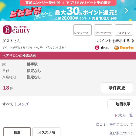
レディース
ブックマーク
ログイン
ゲストさん
ポイントを表示する
ポイントが1%たまる！
ポイントはサロン予約でつかえる！
ヘアサロンの検索結果
横手駅
駅
指定なし
日付
指定なし
来店時刻
18
条件変更
件
すべて
メンズ
地図表示
求人一覧
口コミ・平均点について
オススメ順
標準
並び順について