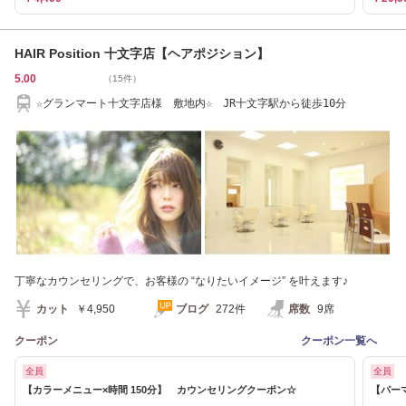
HAIR Position 十文字店【ヘアポジション】
5.00
（15件）
☆グランマート十文字店様 敷地内☆ JR十文字駅から徒歩10分
丁寧なカウンセリングで、お客様の “なりたいイメージ” を叶えます♪
カット
￥4,950
ブログ
272件
席数
9席
クーポン
クーポン一覧へ
全員
全員
【カラーメニュー×時間 150分】 カウンセリングクーポン☆
【パー