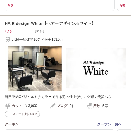
￥0
￥0
HAIR design Ｗhite【ヘアーデザインホワイト】
4.40
（53件）
JR横手駅徒歩10分／横手IC10分
当日予約OK◎イルミナカラーでうる艶の仕上がりに☆輝く美髪へ◇
カット
￥3,000～
ブログ
9件
席数
5席
スマート支払いOK
クーポン
クーポン一覧へ