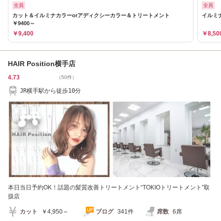
全員
全員
カット＆イルミナカラーorアディクシーカラー＆トリートメント
イルミ
￥9400～
￥9,400
￥8,50
HAIR Position横手店
4.73
（50件）
JR横手駅から徒歩10分
本日当日予約OK！話題の髪質改善トリートメント“TOKIOトリートメント”取
扱店
カット
￥4,950～
ブログ
341件
席数
6席