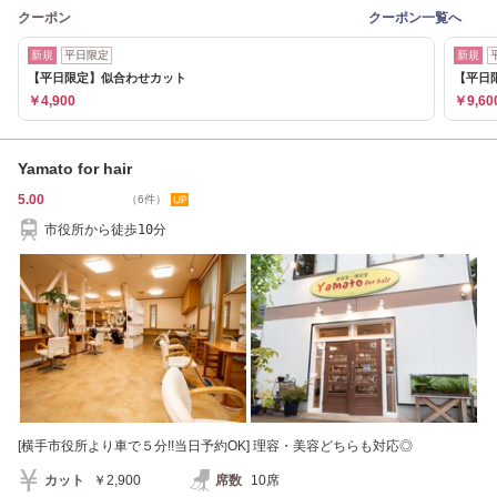
クーポン
クーポン一覧へ
新規
平日限定
新規
【平日限定】似合わせカット
【平日
￥4,900
￥9,60
Yamato for hair
5.00
（6件）
市役所から徒歩10分
[横手市役所より車で５分!!当日予約OK] 理容・美容どちらも対応◎
カット
￥2,900
席数
10席