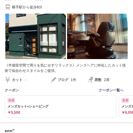
横手駅から徒歩6分
《半個室空間で周りを気にせずリラックス》メンズヘアに特化したカット技
術で似合わせスタイルをご提供。
カット
-
ブログ
1件
席数
2席
クーポン
クーポン一覧へ
全員
全員
メンズカット+シェービング
メンズ
￥5,500
￥6,05
enn"