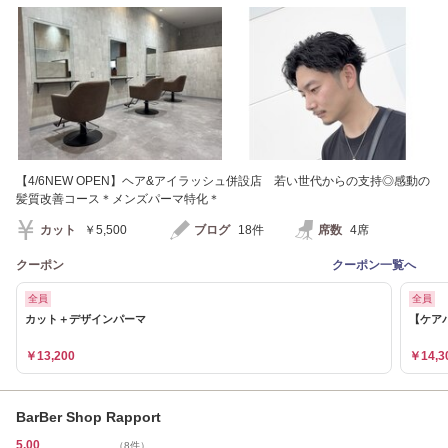
【4/6NEW OPEN】ヘア&アイラッシュ併設店 若い世代からの支持◎感動の
髪質改善コース＊メンズパーマ特化＊
カット
￥5,500
ブログ
18件
席数
4席
クーポン
クーポン一覧へ
全員
全員
カット＋デザインパーマ
【ケア
￥13,200
￥14,3
BarBer Shop Rapport
5.00
（8件）