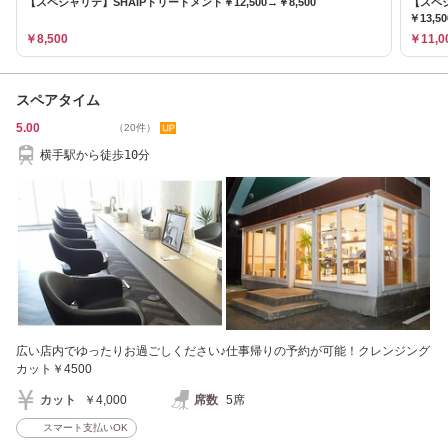
【スペシャリテ】SHAIPトリートメント￥12,500→￥8,500
【スペ
￥13,5
￥8,500
￥11,0
スペアタイム
5.00
（20件）
横手駅から徒歩10分
広い店内でゆったりお過ごしください♪仕事帰りの予約が可能！クレンジング
カット￥4500
カット
￥4,000
席数
5席
スマート支払いOK