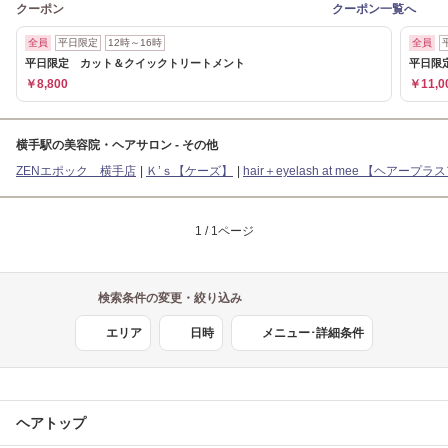
クーポン
クーポン一覧へ
全員
平日限定
12時～16時
全員
平日限定 カット＆クイックトリートメント
平日限
￥8,800
￥11,0
横手駅の美容院・ヘアサロン - その他
ZENエポック 横手店
Ｋ’ｓ【ケーズ】
hair＋eyelash at mee 【ヘア
1 / 1ページ
検索条件の変更・絞り込み
エリア
日時
メニュー･詳細条件
ヘアトップ