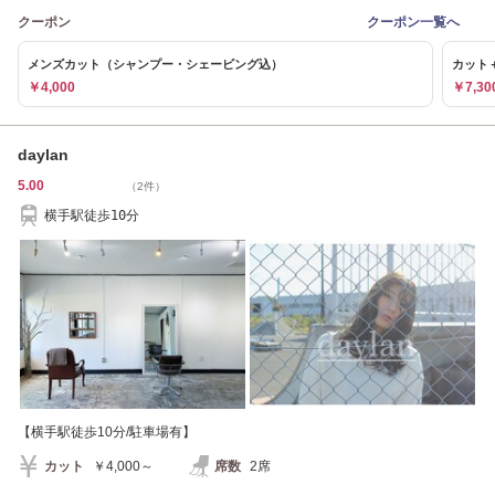
クーポン
クーポン一覧へ
メンズカット（シャンプー・シェービング込）
カット
￥4,000
￥7,3
daylan
5.00
（2件）
横手駅徒歩10分
【横手駅徒歩10分/駐車場有】
カット
￥4,000～
席数
2席