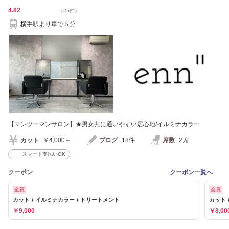
4.82
（25件）
横手駅より車で５分
【マンツーマンサロン】★男女共に通いやすい居心地/イルミナカラー
カット
￥4,000～
ブログ
18件
席数
2席
スマート支払いOK
クーポン
クーポン一覧へ
全員
全員
カット＋イルミナカラー＋トリートメント
カット
￥9,000
￥8,00