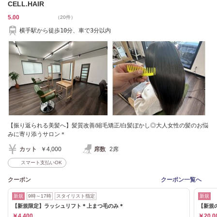
CELL.HAIR
5.00
（20件）
横手駅から徒歩10分、車で3分以内
【振り返られる美髪へ】髪質改善/縮毛矯正/白髪ぼかし◎大人女性の髪のお悩
みに寄り添うサロン＊
カット
￥4,000
席数
2席
スマート支払いOK
クーポン
クーポン一覧へ
新規
9時～17時
スタイリスト指定
新規
【新規限定】ラッシュリフト＊上まつ毛のみ＊
【新規の
￥4,400
￥20,0