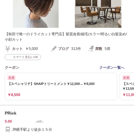
【秋田で唯一のドライカット専門店】髪質改善/縮毛/カラー/明るい白髪染め/
小顔カット
カット
￥5,000
ブログ
313件
席数
5席
スマート支払いOK
クーポン
クーポン一覧へ
全員
全員
【スペシャリテ】SHAIPトリートメント￥12,500→￥8,500
【スペ
￥13,5
￥8,500
￥11,0
PRick
5.00
（4件）
JR横手駅より徒歩１５分