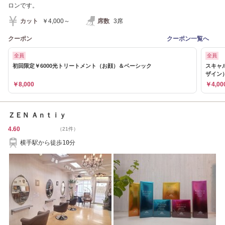
ロンです。
カット
￥4,000～
席数
3席
クーポン
クーポン一覧へ
全員
全員
初回限定￥6000光トリートメント（お顔）＆ベーシック
スキャ
ザイン
￥8,000
￥4,00
ＺＥＮ Ａｎｔｉｙ
4.60
（21件）
横手駅から徒歩10分