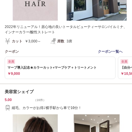
2022年リニューアル！居心地の良いトータルビューティーサロン/イルミナ、
インナーカラー/酸性ストレート
カット
￥3,000～
席数
3席
クーポン
クーポン一覧へ
全員
全員
マーブ導入記念★カラーカット+マーブケア＋トリートメント
【自分
￥9,000
￥10,5
美容室シェイプ
5.00
（16件）
縮毛、カラーがお得♪横手駅から車で10分！