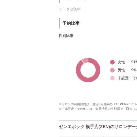
データ収集中
予約比率
性別比率
女性
91
男性
9
%
未設定・そ
※サロンの利用傾向は、直近3カ月間のHOT PEPPER 
※「未設定・その他」は、会員情報の性別欄で「回答し
ゼンエポック 横手店(ZEN)のサロンデー