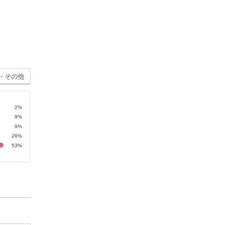
・その他
2%
9%
9%
28%
53%