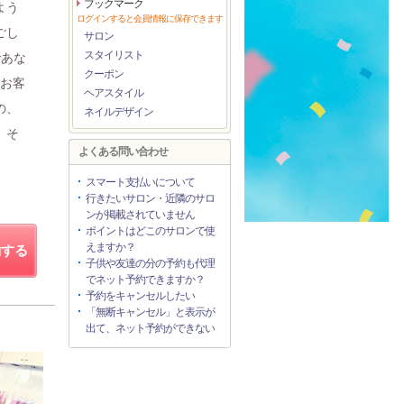
ブックマーク
よう
ログインすると会員情報に保存できます
ごし
サロン
スタイリスト
であな
クーポン
でお客
ヘアスタイル
の、
ネイルデザイン
』そ
よくある問い合わせ
スマート支払いについて
行きたいサロン・近隣のサロ
ンが掲載されていません
ポイントはどこのサロンで使
えますか？
約する
子供や友達の分の予約も代理
でネット予約できますか？
予約をキャンセルしたい
「無断キャンセル」と表示が
出て、ネット予約ができない