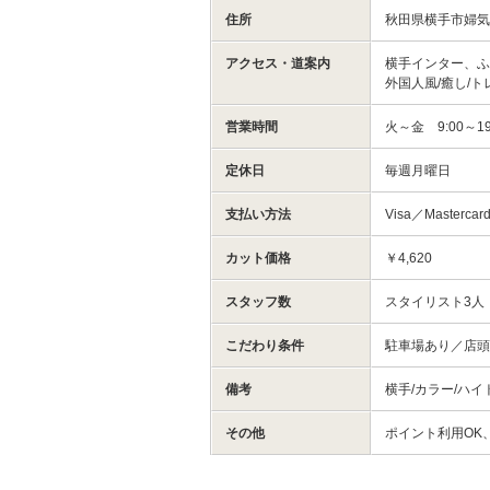
住所
秋田県横手市婦気
アクセス・道案内
横手インター、ふ
外国人風/癒し/
営業時間
火～金 9:00～19
定休日
毎週月曜日
支払い方法
Visa／Mastercar
カット価格
￥4,620
スタッフ数
スタイリスト3人
こだわり条件
駐車場あり／店頭
備考
横手/カラー/ハイ
その他
ポイント利用OK