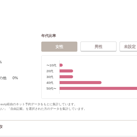
年代比率
女性
男性
未設定
%
〜10代
20代
30代
の他
0
%
40代
50代〜
Beauty経由のネット予約データをもとに集計しています。
ない」「自由記載」を選択された方のデータを集計しています。
タ