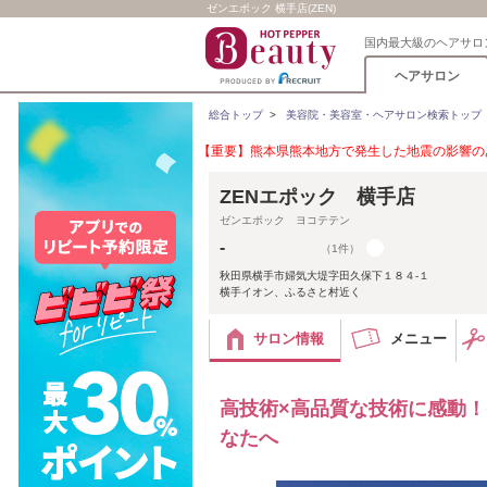
ゼンエポック 横手店(ZEN)
国内最大級のヘアサロ
ヘアサロン
総合トップ
>
美容院・美容室・ヘアサロン検索トップ
【重要】熊本県熊本地方で発生した地震の影響のあ
ZENエポック 横手店
ゼンエポック ヨコテテン
-
（1件）
秋田県横手市婦気大堤字田久保下１８４‐１
横手イオン、ふるさと村近く
サロン情報
メニュー
高技術×高品質な技術に感動
なたへ