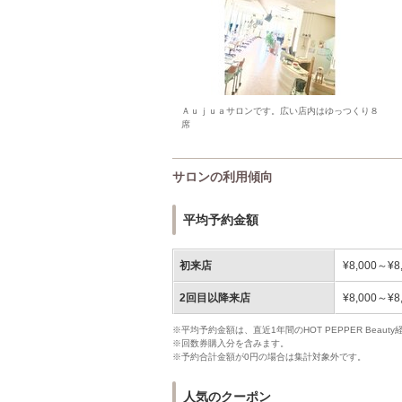
Ａｕｊｕａサロンです。広い店内はゆっつくり８
席
サロンの利用傾向
平均予約金額
初来店
¥8,000～¥8
2回目以降来店
¥8,000～¥8
※平均予約金額は、直近1年間のHOT PEPPER Bea
※回数券購入分を含みます。
※予約合計金額が0円の場合は集計対象外です。
人気のクーポン