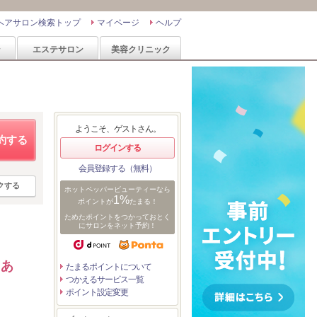
ヘアサロン検索トップ
マイページ
ヘルプ
ン
エステサロン
美容クリニック
ようこそ、ゲストさん。
約する
ログインする
会員登録する（無料）
クする
ホットペッパービューティーなら
1%
ポイントが
たまる！
ためたポイントをつかっておとく
にサロンをネット予約！
ａあ
たまるポイントについて
つかえるサービス一覧
ポイント設定変更