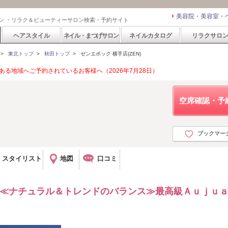
美容院・美容室・
ン ・リラク＆ビューティーサロン検索・予約サイト
ヘアスタイル
ネイル・まつげサロン
ネイルカタログ
リラクサロ
>
東北トップ
>
秋田トップ
>
ゼンエポック 横手店(ZEN)
る地域へご予約されているお客様へ（2026年7月28日）
空席確認・予
ブックマー
スタイリスト
地図
口コミ
！≪ナチュラル＆トレンドのバランス≫最高級Ａｕｊｕ