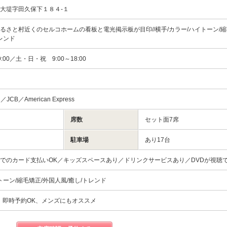
大堤字田久保下１８４‐１
るさと村近くのセルコホームの看板と電光掲示板が目印//横手/カラー/ハイトーン/縮
トレンド
:00／土・日・祝 9:00～18:00
d／JCB／American Express
席数
セット面7席
駐車場
あり17台
でのカード支払いOK／キッズスペースあり／ドリンクサービスあり／DVDが視聴
トーン/縮毛矯正/外国人風/癒し/トレンド
、即時予約OK、メンズにもオススメ