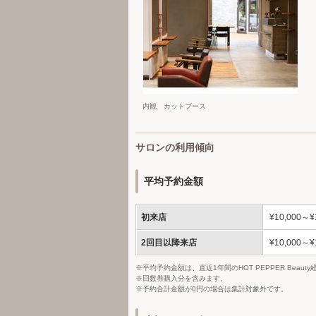
内観 カットブース
サロンの利用傾向
平均予約金額
初来店
¥10,000～¥
2回目以降来店
¥10,000～¥
※平均予約金額は、直近1年間のHOT PEPPER Bea
※回数券購入分を含みます。
※予約合計金額が0円の場合は集計対象外です。