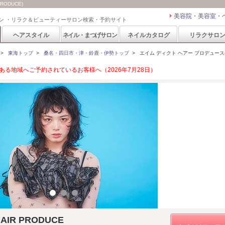
RODUCE)
美容院・美容室・
ン ・リラク＆ビューティーサロン検索・予約サイト
ヘアスタイル
ネイル・まつげサロン
ネイルカタログ
リラクサロ
>
東海トップ
>
桑名・四日市・津・鈴鹿・伊勢トップ
>
エイム ディクト ヘアー プロデュース(ame 
る地域へご予約されているお客様へ（2026年7月28日）
AIR PRODUCE