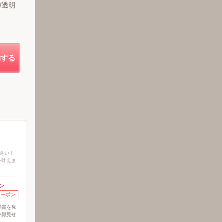
/透明
約する
さい！
を叶えま
ン
クーポン
髪質を見
小顔見せ