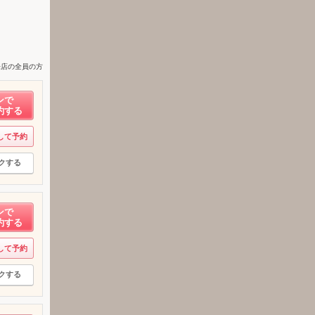
来店の全員の方
ンで
約する
して予約
クする
ンで
約する
して予約
クする