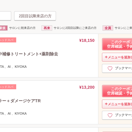
2回目以降来店の方
新規
サロンに初来店の方
再来
サロンに2回目以降にご来店の方
全員
サロンにご
¥18,150
ヘッドスパ
このクーポ
空席確認・予
中補修トリートメント+薬剤除去
メニューを追加
TA 、AI 、KIYOKA
ブックマー
¥13,200
ヘッドスパ
このクーポ
空席確認・予
ラー＋ダメージケアTR
メニューを追加
TA 、AI 、KIYOKA
ブックマー