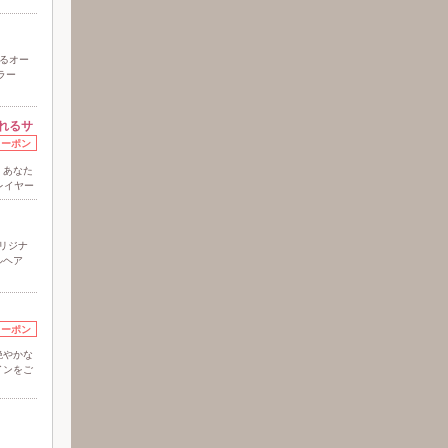
るオー
ラー
れるサ
クーポン
、あなた
レイヤー
リジナ
ルヘア
クーポン
艶やかな
インをご