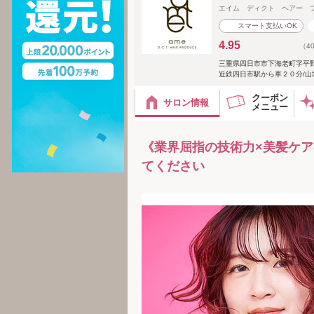
エイム ディクト ヘアー 
スマート支払いOK
4.95
（4
三重県四日市市下海老町字平野5
近鉄四日市駅から車２０分/山
クーポン
サロン情報
メニュー
《業界屈指の技術力×美髪ケア
てください