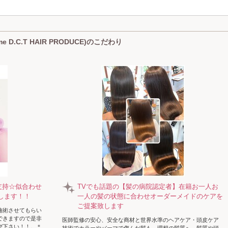
D.C.T HAIR PRODUCE)のこだわり
支持☆似合わせ
TVでも話題の【髪の病院認定者】在籍お一人お
します！！
一人の髪の状態に合わせオーダーメイドのケアを
ご提案致します
施術させてもらい
できますので是非
医師監修の安心、安全な商材と世界水準のヘアケア・頭皮ケア
び下さい！！。＊