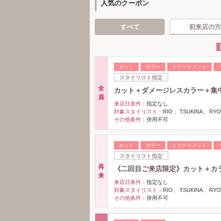
人気のクーポン
すべて
初来店の方
カット
カラー
トリートメント
スタイリスト指定
全
カット＋ダメージレスカラー＋集
員
来店日条件：
指定なし
対象スタイリスト：
RIO 、TSUKINA 、RYO
その他条件：
併用不可
カット
カラー
トリートメント
スタイリスト指定
再
《二回目ご来店限定》カット＋カ
来
来店日条件：
指定なし
対象スタイリスト：
RIO 、TSUKINA 、RYO
その他条件：
併用不可