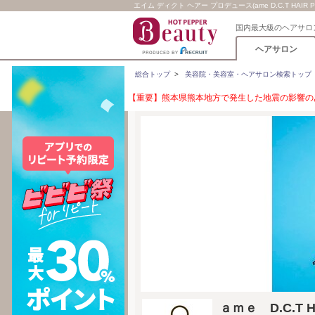
エイム ディクト ヘアー プロデュース(ame D.C.T HAIR P
国内最大級のヘアサロ
ヘアサロン
総合トップ
>
美容院・美容室・ヘアサロン検索トップ
【重要】熊本県熊本地方で発生した地震の影響のあ
ａｍｅ D.C.T H