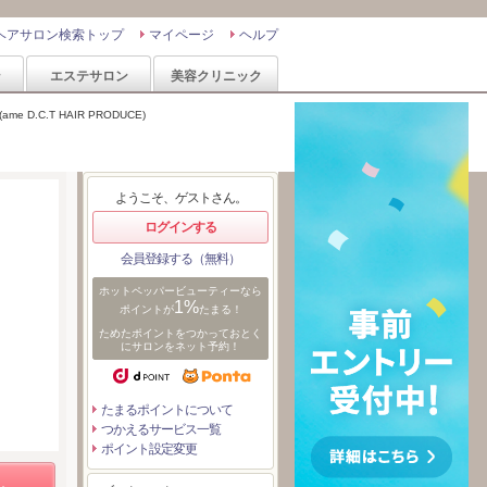
ヘアサロン検索トップ
マイページ
ヘルプ
ン
エステサロン
美容クリニック
D.C.T HAIR PRODUCE)
ようこそ、ゲストさん。
ログインする
会員登録する（無料）
ホットペッパービューティーなら
1%
ポイントが
たまる！
ためたポイントをつかっておとく
にサロンをネット予約！
たまるポイントについて
つかえるサービス一覧
ポイント設定変更