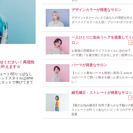
デザインカラーが得意なサロン
デザイン×ダメージレスであなたの理想を叶え
ダーメイドカラーが人気◇ブリーチ/ダブルカ
一人ひとりに似合うヘアを提案してく
ロン
お客様の雰囲気やライフスタイルに合わせて
の"可愛い"を最大限に引き出します◇顔周り/
任せください！再現性
パーマが得意なサロン
を叶えます☆
【トレンド最旬パーマも簡単に再現♪】ameオ
ョート/切りっぱなし
ルのパーマで潤いと動きを纏った柔らかカー
レンドスタイルはame
たカットで伸びてきて
に！
縮毛矯正・ストレートが得意なサロン
【髪のお悩み解決】自然で柔らかな手触りの
ストレートが叶う☆あなたにピッタリのデザ
提案