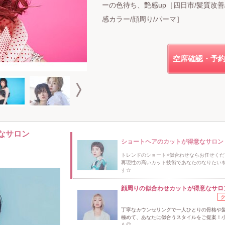
ーの色待ち、艶感up［四日市/髪質改善
感カラー/顔周り/パーマ］
空席確認・予
なサロン
ショートヘアのカットが得意なサロン
トレンドのショート×似合わせならお任せくだ
再現性の高いカット技術であなたのなりたい
す☆
顔周りの似合わせカットが得意なサロ
丁寧なカウンセリングで一人ひとりの骨格や
極めて、あなたに似合うスタイルをご提案！
も◎