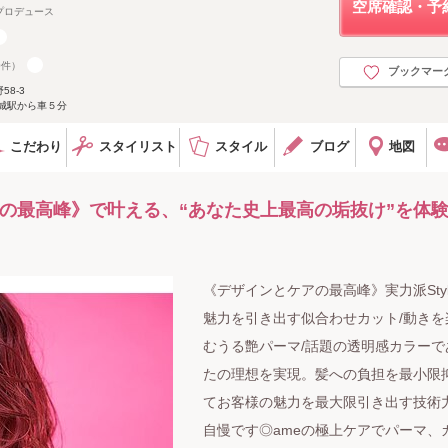
空席確認・予
プロデュース
0件）
ブックマー
8-3
城駅から車５分
こだわり
スタイリスト
スタイル
ブログ
地図
の最高峰》で叶える、“あなた史上最高の垢抜け”を体
《デザインとケアの最高峰》実力派Styli
魅力を引き出す似合わせカット/動きを
むうる艶パーマ/話題の透明感カラーで
たの理想を実現。髪への負担を最小限
てお客様の魅力を最大限引き出す技術
自慢です◎ameの極上ケアでパーマ、