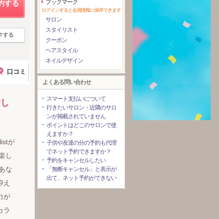
ブックマーク
約する
ログインすると会員情報に保存できます
サロン
スタイリスト
クする
クーポン
ヘアスタイル
ネイルデザイン
口コミ
よくある問い合わせ
スマート支払いについて
験し
行きたいサロン・近隣のサロ
ンが掲載されていません
ポイントはどこのサロンで使
えますか？
stが
子供や友達の分の予約も代理
でネット予約できますか？
楽し
予約をキャンセルしたい
あな
「無断キャンセル」と表示が
出て、ネット予約ができない
抑え
力が
カラ