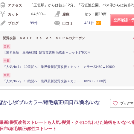
「玉垣駅」からは徒歩12分。「石垣池公園」バス停からは徒歩2
アクセス
￥4,500～
セット面19席
カット
席数
空席確認・
99件
431件
ブログ
口コミ
UP
髪質改善 ｈａｉｒ ｓａｌｏｎ ＳＥＲＡのクーポン
全員
【業界最新 最高極潤】髪質改善縮毛矯正＋カット17980円
全員
『人気No.1』-10歳髪へ！業界最新髪質改善＋カット＋カラー23430→10900
全員
『人気No.2』-10歳髪へ！業界最新髪質改善＋カラー 18280→9500円
白髪ぼかし/ダブルカラー/縮毛矯正/四日市/桑名/いな
ブックマ
最新!髪質改善ストレートも人気♪髪質・クセに合わせた施術を!いなべ/桑
日市/縮毛矯正/酸性ストレート