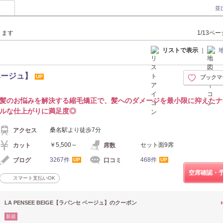
並
ります
1/13ペ
リストで表示
｜
 ベージュ】
UP
ブックマ
髪のお悩みを解決する縮毛矯正で、髪へのダメージを最小限に抑えたナ
ルな仕上がりに満足度◎
桑名駅より徒歩7分
アクセス
￥5,500～
セット面9席
カット
席数
3267件
468件
ブログ
口コミ
UP
UP
空席確認・
スマート支払いOK
LA PENSEE BEIGE【ラパンセ ベージュ】のクーポン
新規