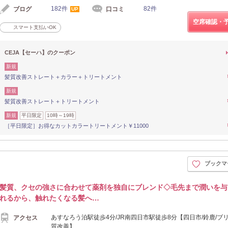
182件
82件
ブログ
口コミ
UP
空席確認・
スマート支払いOK
CEJA【セーハ】のクーポン
新規
髪質改善ストレート＋カラー＋トリートメント
新規
髪質改善ストレート＋トリートメント
新規
平日限定
10時～19時
［平日限定］お得なカットカラートリートメント￥11000
ブックマ
髪質、クセの強さに合わせて薬剤を独自にブレンド◇毛先まで潤いを与
れるから、触れたくなる髪へ…
あすなろう泊駅徒歩4分/JR南四日市駅徒歩8分【四日市/鈴鹿/ブリ
アクセス
質改善】