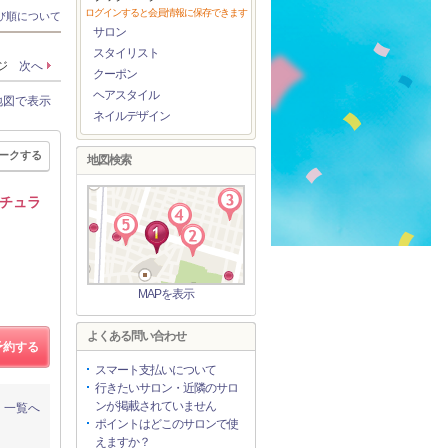
ログインすると会員情報に保存できます
び順について
サロン
スタイリスト
ージ
次へ
クーポン
ヘアスタイル
地図で表示
ネイルデザイン
ークする
地図検索
チュラ
MAPを表示
よくある問い合わせ
予約する
スマート支払いについて
行きたいサロン・近隣のサロ
ンが掲載されていません
一覧へ
ポイントはどこのサロンで使
えますか？