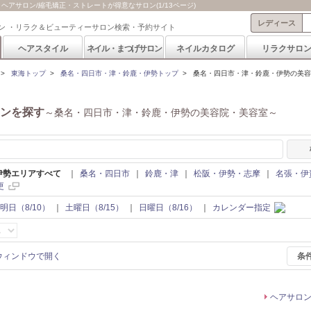
アサロン/縮毛矯正・ストレートが得意なサロン(1/13ページ)
レディース
ン ・リラク＆ビューティーサロン検索・予約サイト
ヘアスタイル
ネイル・まつげサロン
ネイルカタログ
リラクサロ
>
東海トップ
>
桑名・四日市・津・鈴鹿・伊勢トップ
>
桑名・四日市・津・鈴鹿・伊勢の美容
ンを探す
～桑名・四日市・津・鈴鹿・伊勢の美容院・美容室～
伊勢エリアすべて
｜
桑名・四日市
｜
鈴鹿・津
｜
松阪・伊勢・志摩
｜
名張・伊
更
明日（8/10）
｜
土曜日（8/15）
｜
日曜日（8/16）
｜
カレンダー指定
条
ヘアサロ