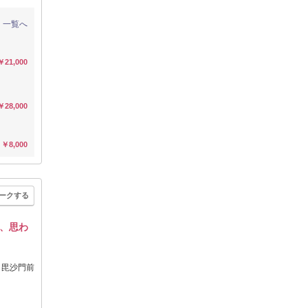
一覧へ
￥21,000
￥28,000
￥8,000
ークする
、思わ
き毘沙門前