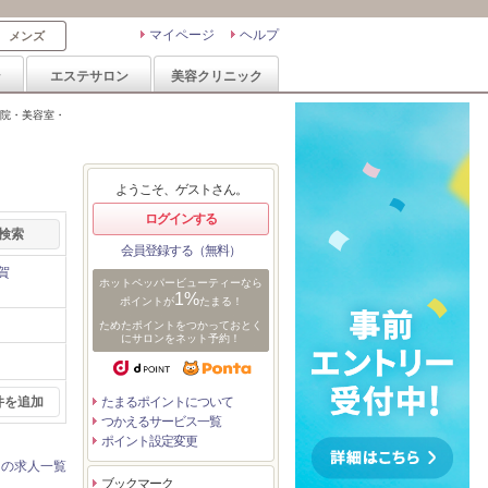
マイページ
ヘルプ
メンズ
ン
エステサロン
美容クリニック
院・美容室・
ようこそ、ゲストさん。
ログインする
会員登録する（無料）
賀
ホットペッパービューティーなら
1%
ポイントが
たまる！
ためたポイントをつかっておとく
にサロンをネット予約！
件を追加
たまるポイントについて
つかえるサービス一覧
ポイント設定変更
ンの求人一覧
ブックマーク