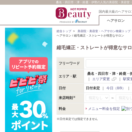
桑名・四日市・津・鈴鹿・伊勢の人気の美容院・美容室・ヘ
国内最大級のヘアサロ
ヘアサロン
総合トップ
>
美容院・美容室・ヘアサロン検索トップ
ヘアサロン / 縮毛矯正・ストレートが得意なサロン
縮毛矯正・ストレートが得意なサロ
フリーワード
桑名・四日市・津・鈴鹿・
エリア・駅
｜
エリア変更
｜
駅変
日付
日付未定
｜
今日（8/9）
｜
～
来店時刻
料金
メニュー料金を指定
※日付未定では指定できません