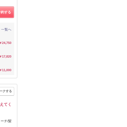
予約する
一覧へ
￥24,750
￥17,820
￥11,000
ークする
えてく
ーチ/髪