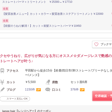
ストレートパーマ＋トリートメント ￥25300→￥17710
全員
【髪質改善メニュー】カット＋カラー＋髪質改善トステアトリートメント￥22000
全員
【前髪のうねり解消！】カット＋前髪ストレートパーマ￥10450
ブックマ
クセやうねり、広がりが気になる方にオススメ☆ダメージレスで艶感の
トレートヘアが叶う♪
平田駅から徒歩15分【鈴鹿/四日市/津/ストレート/ブリーチなし
アクセス
ー/メンズ】
￥5,500
セット面6席
カット
席数
1150件
376件
ブログ
口コミ
UP
UP
空席確認・
スマート支払いOK
lange hair【レンジヘアー】のクーポン