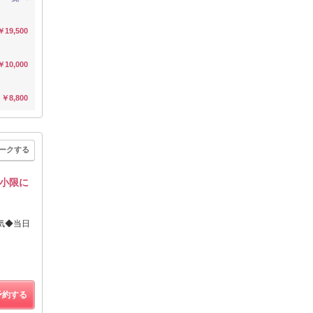
￥19,500
￥10,000
￥8,800
ークする
小限に
気◆当日
予約する