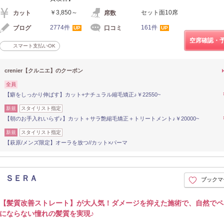
￥3,850～
セット面10席
カット
席数
2774件
161件
ブログ
口コミ
UP
UP
空席確認・
スマート支払いOK
crenier【クルニエ】のクーポン
全員
【癖をしっかり伸ばす】カット+ナチュラル縮毛矯正♪￥22550~
新規
スタイリスト指定
【朝のお手入れいらず♪】カット＋サラ艶縮毛矯正＋トリートメント♪￥20000~
新規
スタイリスト指定
【萩原/メンズ限定】オーラを放つ//カット×パーマ
 ＳＥＲＡ
ブックマ
【髪質改善ストレート】が大人気！ダメージを抑えた施術で、自然でペ
にならない憧れの髪質を実現♪