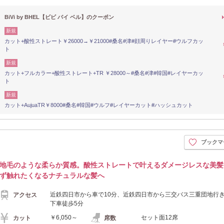
BiVi by BHEL【ビビ バイ ベル】のクーポン
新規
カット+酸性ストレート￥26000→￥21000#桑名#津#顔周りレイヤー#ウルフカッ
ト
新規
カット+フルカラー+酸性ストレート+TR ￥28000～#桑名#津#韓国#レイヤーカッ
ト
新規
カット+AujuaTR￥8000#桑名#韓国#ウルフ#レイヤーカット#ハッシュカット
ブックマ
地毛のような柔らか質感。酸性ストレートで叶えるダメージレスな美髪
ず触れたくなるナチュラルな髪へ
近鉄四日市から車で10分、近鉄四日市から三交バス三重団地行
アクセス
下車徒歩5分
￥6,050～
セット面12席
カット
席数