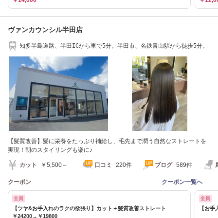
ヴァンカウンシル半田店
知多半島道路、半田ICから車で5分。半田市、名鉄青山駅から徒歩5分。
【髪質改善】髪に栄養をたっぷり補給し、毛先まで潤う自然なストレートを
実現！朝のスタイリングも楽に♪
カット
￥5,500～
口コミ
220件
ブログ
589件
クーポン
クーポン一覧へ
全員
全員
【ツヤ&お手入れのラクの欲張り】カット＋髪質改善ストレート
【お手入
￥24200→￥19800