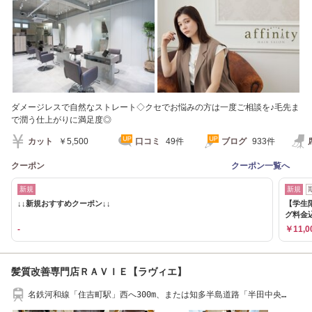
ダメージレスで自然なストレート◇クセでお悩みの方は一度ご相談を♪毛先ま
で潤う仕上がりに満足度◎
カット
￥5,500
口コミ
49件
ブログ
933件
クーポン
クーポン一覧へ
新規
新規
↓↓新規おすすめクーポン↓↓
【学生限
グ料金
-
￥11,0
髪質改善専門店ＲＡＶＩＥ【ラヴィエ】
名鉄河和線「住吉町駅」西へ300m、または知多半島道路「半田中央
I.C.」東へ2,500m