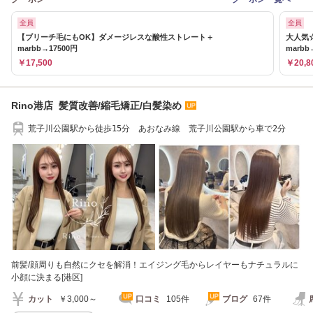
全員
全員
【ブリーチ毛にもOK】ダメージレスな酸性ストレート＋
大人気
marbb→17500円
marbb
￥17,500
￥20,8
Rino港店 髪質改善/縮毛矯正/白髪染め
荒子川公園駅から徒歩15分 あおなみ線 荒子川公園駅から車で2分
前髪/顔周りも自然にクセを解消！エイジング毛からレイヤーもナチュラルに
小顔に決まる[港区]
カット
￥3,000～
口コミ
105件
ブログ
67件