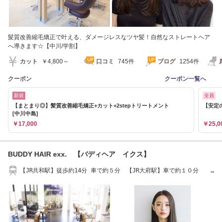
髪質改善縮毛矯正で叶える、ダメージレスなツヤ髪！自然なストレートヘア
へ導きます☆【中川/学割】
カット
￥4,800～
口コミ
745件
ブログ
1254件
クーポン
クーポン一覧へ
新規
全員
【まとまり◎】髪質改善縮毛矯正+カット+2stepトリートメント
【安定
[中川中島]
￥17,000
￥25,0
BUDDY HAIR exx. 【バディヘア イクス】
【JR共和駅】徒歩約14分 車で約５分 【JR大府駅】車で約１０分
駐車場15台