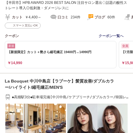
【半田市】HPB AWARD 2026 BEST SALON 注目サロン選出◇話題の酸性ス
トレート導入◎低刺激・ダメージレスに
カット
￥4,400～
口コミ
234件
ブログ
60件
スマート支払いOK
クーポン
クーポン一覧へ
新規
全員
【新規限定】カット＋艶さら縮毛矯正 19400円→14990円
【7月限
￥14,990
￥15,9
La Bouquet 中川中島店【ラブーケ】髪質改善/ダブルカラ
ー/ハイライト/縮毛矯正/MEN'S
◆高畑駅3分◆駐車場完備[中川中島/ケアブリーチ/ダブルカラー/韓国レ
イヤーカット]