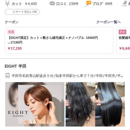
カット
￥4,400
口コミ
238件
ブログ
49件
スマート支払いOK
クーポン
クーポン一覧へ
全員
新規
【EIGHT限定】カット＋艶さら縮毛矯正＋ナノバブル 19400円
前髪縮毛
→17190円
￥17,190
￥6,44
EIGHT 半田
半田市名鉄青山駅徒歩５分/知多半田駅から車で７分/半田/半田市/半田
美容院/知多半田