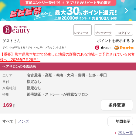
レディース
ブックマーク
ログイン
ゲストさん
ポイントを表示する
ポイントが1%たまる！
ポイントはサロン予約でつかえる！
【重要】熊本県熊本地方で発生した地震の影響のある地域へご予約されているお客
様へ（2026年7月28日）
ヘアサロンの検索結果
名古屋港・高畑・鳴海・大府・豊明・知多・半田
エリア
指定なし
日付
指定なし
来店時刻
縮毛矯正・ストレートが得意なサロン
特集
169
条件変更
件
すべて
メンズ
地図表示
求人一覧