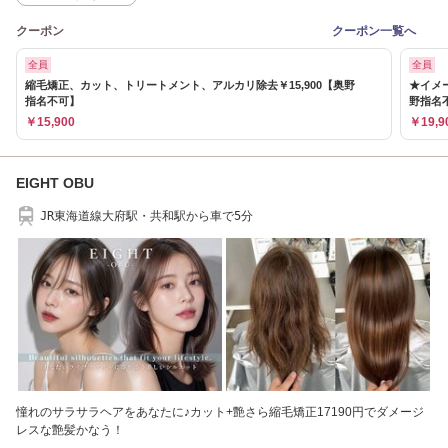
クーポン
クーポン一覧へ
全員
全員
縮毛矯正、カット、トリートメント、アルカリ除去￥15,900【奥野
★イメー
指名不可】
野指名
￥15,900
￥19,9
EIGHT OBU
JR東海道線大府駅・共和駅から車で5分
憧れのサラサラヘアをあなたに♪カット+艶さら縮毛矯正17190円でダメージ
レスな艶髪かなう！