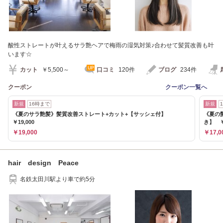
酸性ストレートが叶えるサラ艶ヘアで梅雨の湿気対策♪合わせて髪質改善も叶
います☆
カット
￥5,500～
口コミ
120件
ブログ
234件
クーポン
クーポン一覧へ
新規
16時まで
新規
《夏のサラ艶髪》髪質改善ストレート+カット+【サッシェ付】
《夏の
￥19,000
き】 ￥1
￥19,000
￥17,0
hair design Peace
名鉄太田川駅より車で約5分