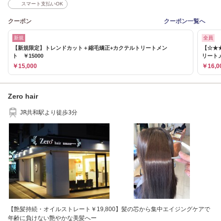
スマート支払いOK
クーポン
クーポン一覧へ
新規
全員
【新規限定】トレンドカット＋縮毛矯正+カクテルトリートメン
【☆★
ト ￥15000
リート
￥15,000
￥16,0
Zero hair
JR共和駅より徒歩3分
【艶髪持続・オイルストレート￥19,800】髪の芯から集中エイジングケアで
年齢に負けない艶やかな美髪へー