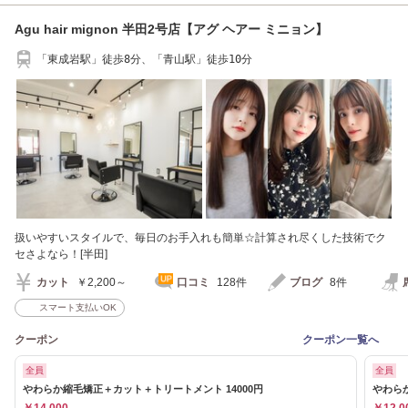
Agu hair mignon 半田2号店【アグ ヘアー ミニョン】
「東成岩駅」徒歩8分、「青山駅」徒歩10分
扱いやすいスタイルで、毎日のお手入れも簡単☆計算され尽くした技術でク
セさよなら！[半田]
カット
￥2,200～
口コミ
128件
ブログ
8件
スマート支払いOK
クーポン
クーポン一覧へ
全員
全員
やわらか縮毛矯正＋カット＋トリートメント 14000円
やわらか
￥14,000
￥12,0