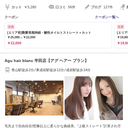
カット
￥5,280
口コミ
56件
ブログ
127件
クーポン
クーポン一覧へ
全員
全員
[エリア初]艶髪長期持続・酸性オイルトストレート＋カット
[エリ
￥25,080→￥22,000
￥19,80
￥22,000
￥19,8
Agu hair blanc 半田店【アグ ヘアー ブラン】
青山駅徒歩2分/東成岩駅徒歩12分/成岩駅徒歩14分
毛先まで自由自在!想像以上に柔らかな曲線美。“上級ストレート”計算され尽