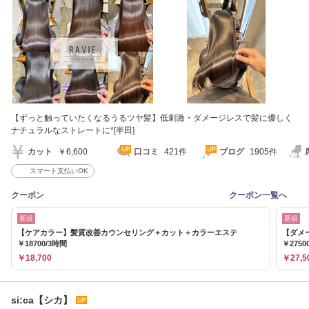
【ずっと触っていたくなるうるツヤ髪】低刺激・ダメージレスで髪に優しく
ナチュラルなストレートに*[半田]
カット
￥6,600
口コミ
421件
ブログ
1905件
スマート支払いOK
クーポン
クーポン一覧へ
新規
新規
【ケアカラー】髪質改善カウンセリング＋カット＋カラーエステ
【ダメ
￥18700/3時間
￥2750
￥18,700
￥27,5
si:ca【シカ】