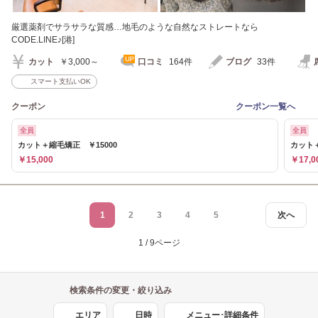
厳選薬剤でサラサラな質感…地毛のような自然なストレートなら
CODE.LINE♪[港]
カット
￥3,000～
口コミ
164件
ブログ
33件
スマート支払いOK
クーポン
クーポン一覧へ
全員
全員
カット＋縮毛矯正 ￥15000
カット
￥15,000
￥17,0
1
2
3
4
5
次へ
1 / 9ページ
検索条件の変更・絞り込み
エリア
日時
メニュー･詳細条件