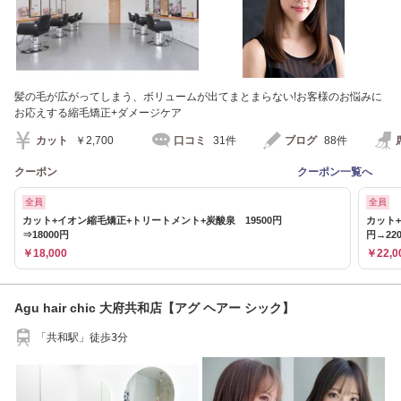
髪の毛が広がってしまう、ボリュームが出てまとまらない!お客様のお悩みに
お応えする縮毛矯正+ダメージケア
カット
￥2,700
口コミ
31件
ブログ
88件
クーポン
クーポン一覧へ
全員
全員
カット+イオン縮毛矯正+トリートメント+炭酸泉 19500円
カット+
⇒18000円
円→22
￥18,000
￥22,0
Agu hair chic 大府共和店【アグ ヘアー シック】
「共和駅」徒歩3分