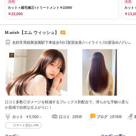
全員
全員
カット＋縮毛矯正+トリートメント￥22000
カット
￥22,000
￥13,2
M.wish【エム ウィッシュ】
名鉄常滑線聚楽園駅下車徒歩5分[髪質改善/ハイライト/白髪染め/グレ
イカラー]
口コミ多数◎ダメージを軽減するプレックス剤配合で、滑らかな手触り柔ら
か質感で自然な仕上がりに！
カット
￥5,500～
口コミ
195件
ブログ
1978件
スマート支払いOK
クーポン
クーポン一覧へ