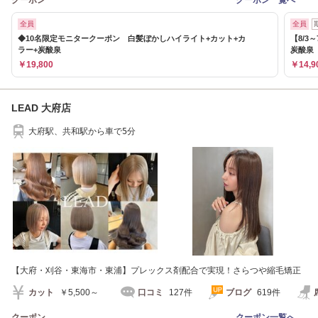
全員
全員
◆10名限定モニタークーポン 白髪ぼかしハイライト+カット+カ
【8/
ラー+炭酸泉
炭酸泉
￥19,800
￥14,9
LEAD 大府店
大府駅、共和駅から車で5分
【大府・刈谷・東海市・東浦】プレックス剤配合で実現！さらつや縮毛矯正
カット
￥5,500～
口コミ
127件
ブログ
619件
クーポン
クーポン一覧へ