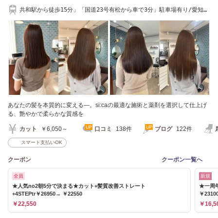
共和駅から徒歩15分」「国道23号有松から車で3分」駐車場有り/愛知
県/大府市/当日予約
あなたの髪を本質的に変える―。si:caの最適な施術と薬剤を選択して仕上げ
る、艶やかで柔らかな質感を
カット
￥6,050～
口コミ
138件
ブログ
122件
スマート支払いOK
クーポン
クーポン一覧へ
全員
新規
★人気no2朝5分で決まる★カット+髪質改善ストレート
★一周
+4STEPtr￥26950→ ￥22550
￥2310
￥22,550
￥16,5