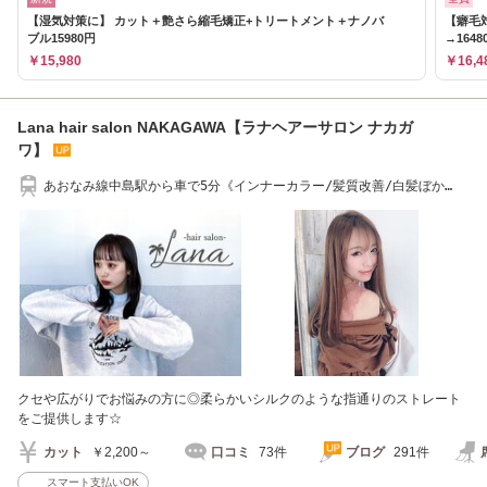
【湿気対策に】 カット＋艶さら縮毛矯正+トリートメント＋ナノバ
【癖毛対
ブル15980円
→164
￥15,980
￥16,4
Lana hair salon NAKAGAWA【ラナヘアーサロン ナカガ
ワ】
あおなみ線中島駅から車で5分《インナーカラー/髪質改善/白髪ぼか
し》
クセや広がりでお悩みの方に◎柔らかいシルクのような指通りのストレート
をご提供します☆
カット
￥2,200～
口コミ
73件
ブログ
291件
スマート支払いOK