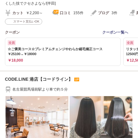
くした技でクセさよなら![半田]
カット
￥2,200～
口コミ
155件
ブログ
3件
スマート支払いOK
クーポン
クーポン一覧へ
全員
全員
☆ご褒美コース☆プレミアムチェンジやわらか縮毛矯正コース
リタッ
￥25100→￥18000
12500
￥18,000
￥12,5
CODE.LINE 港店【コードライン】
名古屋競馬場前駅より車で約５分