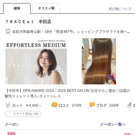
オススメ順
標準
並び順について
ＴＲＡＣＥｓｔ 半田店
名鉄河和線青山駅～10分『県道467号』ショッピングプラザララを南へ
500m
【半田市】HPB AWARD 2018～2026 BEST SALON 注目サロン選出◇話題の
酸性ストレート導入♪ダメージレス
カット
￥4,400～
口コミ
374件
ブログ
169件
スマート支払いOK
クーポン
クーポン一覧へ
新規
全員