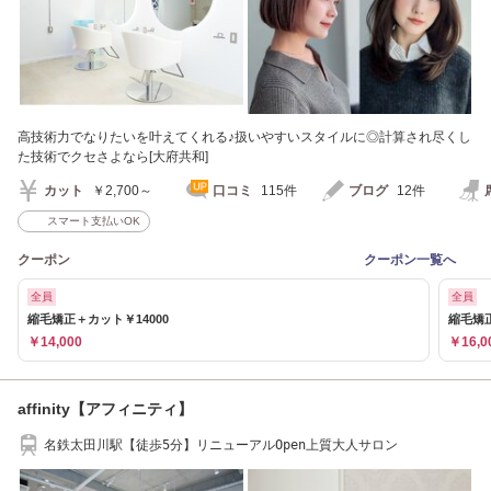
高技術力でなりたいを叶えてくれる♪扱いやすいスタイルに◎計算され尽くし
た技術でクセさよなら[大府共和]
カット
￥2,700～
口コミ
115件
ブログ
12件
スマート支払いOK
クーポン
クーポン一覧へ
全員
全員
縮毛矯正＋カット￥14000
縮毛矯
￥14,000
￥16,0
affinity【アフィニティ】
名鉄太田川駅【徒歩5分】リニューアルOpen上質大人サロン