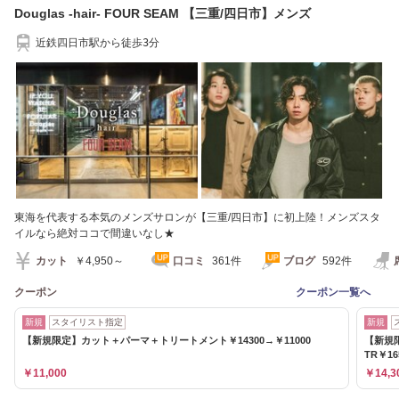
Douglas -hair- FOUR SEAM 【三重/四日市】メンズ
近鉄四日市駅から徒歩3分
東海を代表する本気のメンズサロンが【三重/四日市】に初上陸！メンズスタ
イルなら絶対ココで間違いなし★
カット
￥4,950～
口コミ
361件
ブログ
592件
クーポン
クーポン一覧へ
新規
スタイリスト指定
新規
【新規限定】カット＋パーマ＋トリートメント￥14300→￥11000
【新規
TR￥16
￥11,000
￥14,3