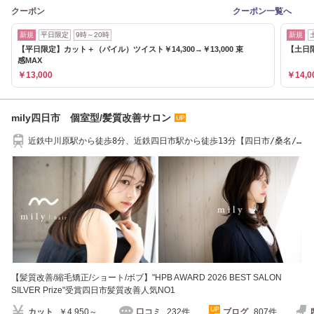
クーポン
クーポン一覧へ
新規
平日限定
9時～20時
新規
【平日限定】カット＋（パイル）ツイスト￥14,300→￥13,000 束
【土日限
感MAX
￥13,000
￥14,0
mily四日市 個室型/髪質改善サロン
近鉄中川原駅から徒歩8分、近鉄四日市駅から徒歩13分【四日市/桑名/
鈴鹿/髪質改善】
【髪質改善/縮毛矯正/ショート/ボブ】"HPB AWARD 2026 BEST SALON
SILVER Prize"受賞四日市髪質改善人気NO1
カット
￥4,950～
口コミ
232件
ブログ
807件