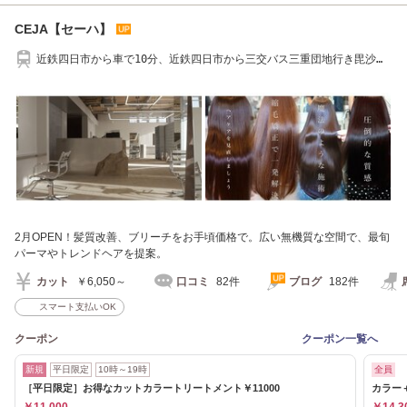
CEJA【セーハ】
近鉄四日市から車で10分、近鉄四日市から三交バス三重団地行き毘沙門
前下車徒歩5分
2月OPEN！髪質改善、ブリーチをお手頃価格で。広い無機質な空間で、最旬
パーマやトレンドヘアを提案。
カット
￥6,050～
口コミ
82件
ブログ
182件
スマート支払いOK
クーポン
クーポン一覧へ
新規
平日限定
10時～19時
全員
［平日限定］お得なカットカラートリートメント￥11000
カラー＋
￥11,000
￥14,3