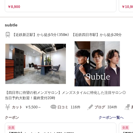
￥8,900
￥10,9
subtle
【近鉄新正駅】から徒歩5分(350m) 【近鉄四日市駅】から徒歩20分
【四日市に待望の初メンズサロン】メンズスタイルに特化した注目サロン◎
当日予約大歓迎！最終受付20時
カット
￥5,500～
口コミ
116件
ブログ
334件
クーポン
クーポン一覧へ
全員
全員