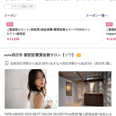
スマート支払いOK
クーポン
クーポン一覧へ
新規
新規
ご新規様☆カット+前処理+頭皮保護+髪質改善カラー+TOKIOイン
ご新規
カラミ+超音波
+oggi
￥13,200
￥12,6
soie四日市 個室型/髪質改善サロン【ソワ】
近鉄四日市駅から徒歩10分/あすなろ四日市駅から徒歩5分［四日市/髪
質改善/縮毛矯正］
"HPB AWARD 2025 BEST SALON SILVER Prize受賞"極上髪質改善×似合わせ