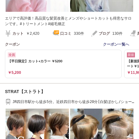
エリアで高評価！高品質な髪質改善とメンズやショートカットも得意なサロ
ンです。#トリートメント#縮毛矯正
カット
￥2,420
口コミ
330件
ブログ
130件
クーポン
クーポン一覧へ
全員
新規
【平日限定】カット+カラー ￥5200
【新規
ート￥1
￥5,200
￥11,9
STRAT【ストラト】
JR四日市駅から徒歩5分。近鉄四日市から徒歩20分[白髪ぼかし/ショー
ト/ダブルカラー]