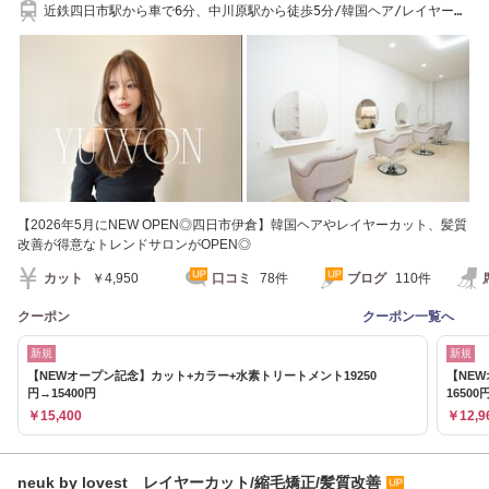
近鉄四日市駅から車で6分、中川原駅から徒歩5分/韓国ヘア/レイヤーカ
ット/髪質改善
【2026年5月にNEW OPEN◎四日市伊倉】韓国ヘアやレイヤーカット、髪質
改善が得意なトレンドサロンがOPEN◎
カット
￥4,950
口コミ
78件
ブログ
110件
クーポン
クーポン一覧へ
新規
新規
【NEWオープン記念】カット+カラー+水素トリートメント19250
【NE
円→15400円
16500
￥15,400
￥12,9
neuk by lovest レイヤーカット/縮毛矯正/髪質改善