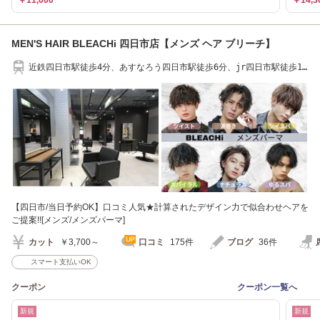
MEN'S HAIR BLEACHi 四日市店【メンズ ヘア ブリーチ】
近鉄四日市駅徒歩4分、あすなろう四日市駅徒歩6分、jr四日市駅徒歩17
分
【四日市/当日予約OK】口コミ人気★計算されたデザイン力で似合わせヘアを
ご提案!![メンズ/メンズパーマ]
カット
￥3,700～
口コミ
175件
ブログ
36件
スマート支払いOK
クーポン
クーポン一覧へ
新規
新規