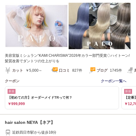
ーカラー/髪質改善
美容室版ミシュラン“KAMI CHARISMA”2026年カラー部門受賞◇ハイトーン/
髪質改善でダントツの仕上がりを
カット
￥5,000～
口コミ
827件
ブログ
1745件
クーポン
クーポン一覧へ
新規
新規
【初めての方】オーダーメイドTRって何？
【定番】
￥999,999
￥12,7
hair salon NEYA【ネア】
近鉄四日市駅から徒歩10分