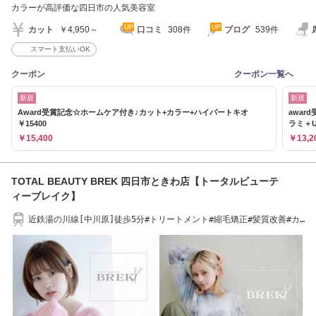
カラーが高評価な四日市の人気美容室
カット
￥4,950～
口コミ
308件
ブログ
539件
スマート支払いOK
クーポン
クーポン一覧へ
新規
新規
Award受賞記念☆ホームケア付き♪カット+カラー+ハイパートキオ
awar
￥15400
ラミ＋U
￥15,400
￥13,2
TOTAL BEAUTY BREK 四日市ときわ店【トータルビューテ
ィーブレイク】
近鉄湯の川線[中川原]徒歩5分#トリートメント#縮毛矯正#髪質改善#カ
ット#キッズ