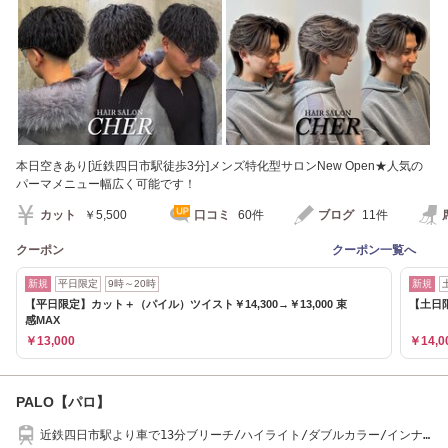
本日空きあり[近鉄四日市駅徒歩3分]メンズ特化型サロンNew Open★人気の
パーマメニュー幅広く可能です！
カット
￥5,500
口コミ
60件
ブログ
11件
クーポン
クーポン一覧へ
新規
平日限定
9時～20時
新規
【平日限定】カット＋（パイル）ツイスト￥14,300→￥13,000 束
【土日限
感MAX
￥13,000
￥14,0
PALO【パロ】
近鉄四日市駅より車で13分ブリーチ/ハイライト/ダブルカラー/インナ