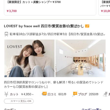
【新規限定】カット＋炭酸シャンプー￥3700
【新規
パーマ￥
￥3,700
￥10,0
LOVEST by frace well 四日市/髪質改善/白髪ぼかし
駐車場10台/川原駅徒歩7分/四日市駅車5分【四日市/髪質改善/白髪ぼか
し/ハイライト】
四日市/圧倒的美髪サロン♪うねりや、癖も解消！明るい白髪染めでトレンド
カラーも◎[髪質改善/白髪ぼかし]
カット
￥4,950～
口コミ
601件
ブログ
2050件
スマート支払いOK
クーポン
クーポン一覧へ