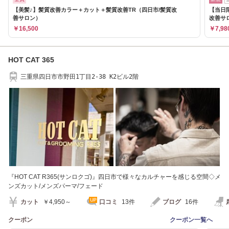
【美髪♪】髪質改善カラー＋カット＋髪質改善TR（四日市/髪質改
【当日
善サロン）
改善サ
￥16,500
￥7,98
HOT CAT 365
三重県四日市市野田1丁目2-38 K2ビル2階
『HOT CAT R365(サンロクゴ)』四日市で様々なカルチャーを感じる空間◇メ
ンズカット/メンズパーマ/フェード
カット
￥4,950～
口コミ
13件
ブログ
16件
クーポン
クーポン一覧へ