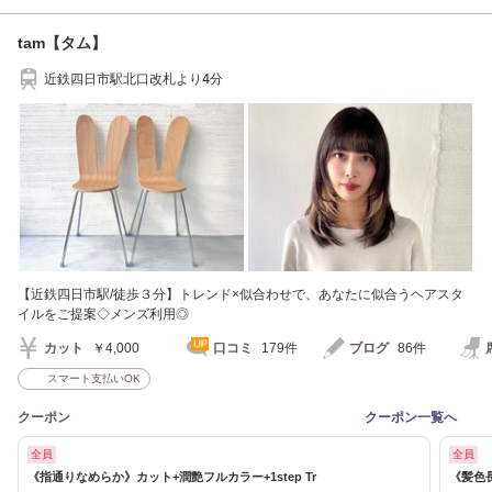
tam【タム】
近鉄四日市駅北口改札より4分
【近鉄四日市駅/徒歩３分】トレンド×似合わせで、あなたに似合うヘアスタ
イルをご提案◇メンズ利用◎
カット
￥4,000
口コミ
179件
ブログ
86件
スマート支払いOK
クーポン
クーポン一覧へ
全員
全員
《指通りなめらか》カット+潤艶フルカラー+1step Tr
《髪色長