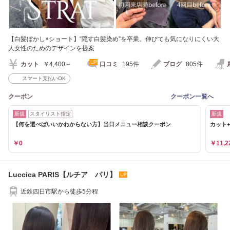
【白髪ぼかし×ショート】“隠す白髪染め”を卒業。伸びても気になりにくい大
人女性のためのデザインを提案
カット
￥4,400～
口コミ
195件
ブログ
805件
スマート支払いOK
クーポン
クーポン一覧へ
新規
スタイリスト指定
新規
【何を選べばいいかわからない方】当日メニュー相談クーポン
カット+
￥0
￥11,2
Luccica PARIS【ルチア パリ】
近鉄四日市駅から徒歩5分程