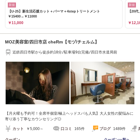
新規
新規
【U-25】新生活応援カット＋パーマ＋4stepトリートメント
【20代
￥15400→￥11000
￥11,000
￥12,1
MOZ美容室/四日市店 cheRm【モヅ/チェルム】
近鉄四日市駅から徒歩約10分/駐車場9台完備/四日市水道局前
【月火曜も予約可！全席半個室/極上ヘッドスパも人気】大人女性の髪悩みに
寄り添う丁寧なカウンセリング◎
カット
￥5,000～
口コミ
165件
ブログ
1489件
クーポン
クーポン一覧へ