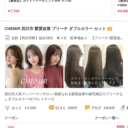
【夏限定】カット＋クールミントSPA ￥7700
【夏限
￥8800
￥7,700
￥8,80
CHEMIR 四日市 髪質改善 ブリーチ ダブルカラー カット
近鉄【四日市駅】徒歩10分 車３分 駐車場あり 【ブリーチ/髪質改
善/縮毛矯正】
四日市人気マンツーマンサロン♪美髪なれる髪質改善や縮毛矯正◎ブリーチな
しダブルカラー/ボブ/レイヤー◎
カット
￥5,000
口コミ
649件
ブログ
1604件
クーポン
クーポン一覧へ
全員
新規