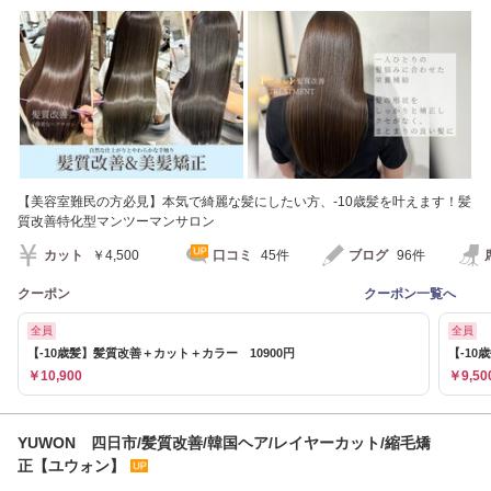
【美容室難民の方必見】本気で綺麗な髪にしたい方、-10歳髪を叶えます！髪
質改善特化型マンツーマンサロン
カット
￥4,500
口コミ
45件
ブログ
96件
クーポン
クーポン一覧へ
全員
全員
【-10歳髪】髪質改善＋カット＋カラー 10900円
【-10
￥10,900
￥9,50
YUWON 四日市/髪質改善/韓国ヘア/レイヤーカット/縮毛矯
正【ユウォン】