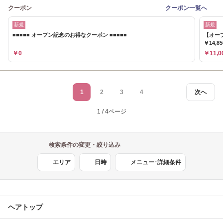
クーポン
クーポン一覧へ
新規
新規
■■■■■ オープン記念のお得なクーポン ■■■■■
【オー
￥14,8
￥0
￥11,0
1
2
3
4
次へ
1 / 4ページ
検索条件の変更・絞り込み
エリア
日時
メニュー･詳細条件
ヘアトップ