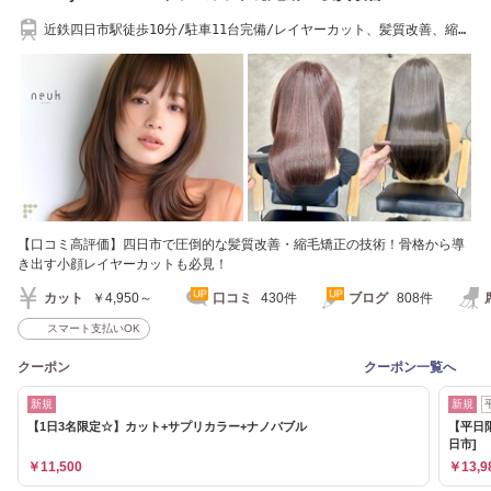
近鉄四日市駅徒歩10分/駐車11台完備/レイヤーカット、髪質改善、縮毛
矯正が人気
【口コミ高評価】四日市で圧倒的な髪質改善・縮毛矯正の技術！骨格から導
き出す小顔レイヤーカットも必見！
カット
￥4,950～
口コミ
430件
ブログ
808件
スマート支払いOK
クーポン
クーポン一覧へ
新規
新規
【1日3名限定☆】カット+サプリカラー+ナノバブル
【平日
日市]
￥11,500
￥13,9