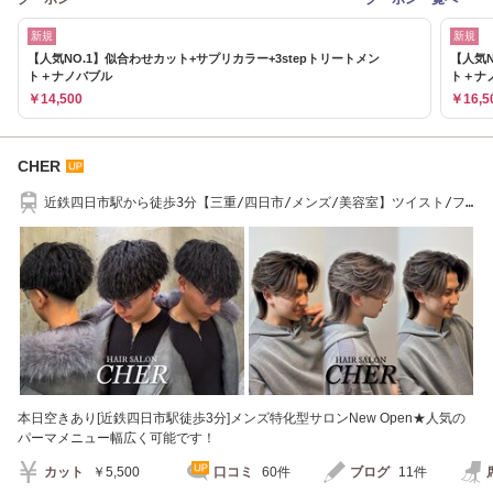
新規
新規
【人気NO.1】似合わせカット+サプリカラー+3stepトリートメン
【人気N
ト＋ナノバブル
ト＋ナ
￥14,500
￥16,5
CHER
近鉄四日市駅から徒歩3分【三重/四日市/メンズ/美容室】ツイスト/フ
ェザー/波巻き
本日空きあり[近鉄四日市駅徒歩3分]メンズ特化型サロンNew Open★人気の
パーマメニュー幅広く可能です！
カット
￥5,500
口コミ
60件
ブログ
11件