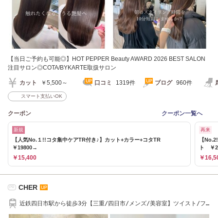
【当日ご予約も可能◎】HOT PEPPER Beauty AWARD 2026 BEST SALON
注目サロン◎COTA/BYKARTE取扱サロン
カット
￥5,500～
口コミ
1319件
ブログ
960件
スマート支払いOK
クーポン
クーポン一覧へ
新規
再来
【人気No.１!!コタ集中ケアTR付き♪】カット+カラー+コタTR
【No.
￥19800→
ト ￥2
￥15,400
￥16,5
CHER
PR
近鉄四日市駅から徒歩3分【三重/四日市/メンズ/美容室】ツイスト/フ
ェザー/波巻き