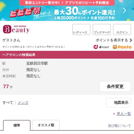
レディース
ブックマーク
ログイン
ゲストさん
ポイントを表示する
ポイントが1%たまる！
ポイントはサロン予約でつかえる！
ヘアサロンの検索結果
近鉄四日市駅
駅
指定なし
日付
指定なし
来店時刻
77
条件変更
件
すべて
メンズ
地図表示
求人一覧
オススメ順
標準
並び順について