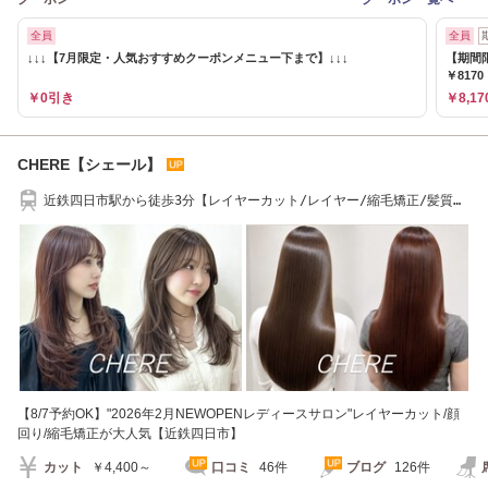
全員
全員
↓↓↓【7月限定・人気おすすめクーポンメニュー下まで】↓↓↓
【期間
￥8170
￥0引き
￥8,17
CHERE【シェール】
近鉄四日市駅から徒歩3分【レイヤーカット/レイヤー/縮毛矯正/髪質改
善/四日市/桑名】
【8/7予約OK】"2026年2月NEWOPENレディースサロン"レイヤーカット/顔
回り/縮毛矯正が大人気【近鉄四日市】
カット
￥4,400～
口コミ
46件
ブログ
126件