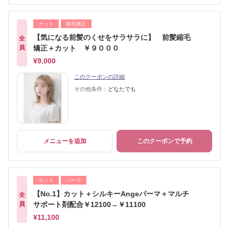
カット
縮毛矯正
【気になる前髪のくせをサラサラに】 前髪縮毛
全
員
矯正＋カット ￥９０００
¥9,000
このクーポンの詳細
その他条件：
どなたでも
メニューを追加
このクーポンで予約
カット
パーマ
【No.1】カット＋シルキーAngeパーマ＋マルチ
全
員
サポート剤配合￥12100→￥11100
¥11,100