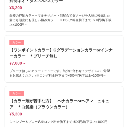
抑制ネオ・ダメ-ジレスカラー
¥6,200
白髪の抑制カラー＋マルチサポート剤配合でダメージを大幅に軽減した
髪にも頭皮にも優しい極みカラー！※ロング料金胸下まで+500円/胸下以
上+1000円～
カラー
【ワンポイントカラー】Gグラデーションカラーorインナ
ーカラー ＊ブリーチ無し
¥7,000～
ブリーチ無しのカラーメニューです。気分に合わせてデザインのご希望
をお伝えください♪※ロング料金胸下まで+500円/胸下以上+1000円～
カラー
【カラー剤が苦手な方】 ヘナカラーorヘアマニュキュ
ア ＊白髪染（ブラウンカラー）
¥5,300
シャンプー＆ブロー込※ロング料金胸下まで+500円/胸下以上+1000円～