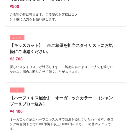
¥500
ご希望の形に整えます。ご要望のお客様はコメ
ント欄に入力をお願い致します。
カット
【キッズカット】 ※ご希望を担当スタイリストにお気
軽にご連絡ください。
¥2,700
優しいスタイリストが対応します！（施術内容により、一人でお座りに
なれない場合お断りさせて頂くことがあります。）
カラー
【ハーブエキス配合】 オーガニックカラー （シャン
プー＆ブロー込み）
¥4,400
オーガニック認定ハーブエキス入りで頭皮を優しくいたわります。※ロ
ング料金胸下まで+500円/胸下以上+1000円～※カラーの基本メニュで
す。