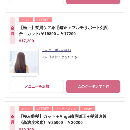
カット
縮毛矯正
【極上】髪質ケア縮毛矯正＋マルチサポート剤配
全
員
合＋カット/￥19800→￥17200
¥17,200
このクーポンの詳細
その他条件：
どなたでも
メニューを追加
このクーポンで予約
カット
縮毛矯正
トリートメント
その他
【極み艶髪】カット＋Ange縮毛矯正＋髪質改善
全
員
《高濃度水素》￥25000→￥20200
¥20,200