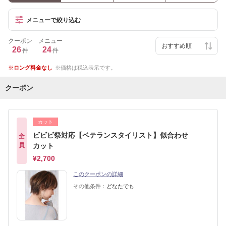
メニューで絞り込む
クーポン
メニュー
26
24
件
件
ロング料金なし
価格は税込表示です。
クーポン
カット
ビビビ祭対応【ベテランスタイリスト】似合わせ
全
員
カット
¥2,700
このクーポンの詳細
その他条件：
どなたでも