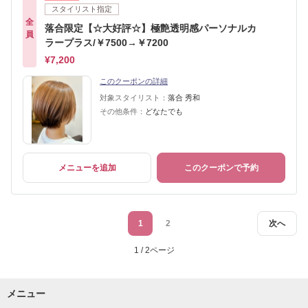
スタイリスト指定
全
落合限定【☆大好評☆】極艶透明感パーソナルカ
員
ラープラス/￥7500→￥7200
¥7,200
このクーポンの詳細
対象スタイリスト：
落合 秀和
その他条件：
どなたでも
メニューを追加
このクーポンで予約
1
2
次へ
1 / 2ページ
メニュー