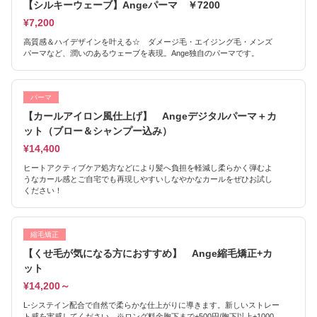
【シルキーウェーブ】Angeパーマ ￥7200
¥7,200
高質感＆ハイデザインを叶える☆ ダメージ毛・エイジング毛・メンズ
パーマなど、潤いのあるウェーブを表現。Ange独自のパーマです。
パーマ
【カールアイロン風仕上げ】 Angeデジタルパーマ＋カ
ット（ブロー＆シャンプー込み）
¥14,400
ヒートアクティブケア処方などにより髪へ負担を軽減し柔らかく弾むよ
うなカール感とご自宅でも再現しやすいしなやかなカールをぜひお試し
ください！
縮毛矯正
【くせ毛が気になる方におすすめ】 Ange縮毛矯正+カ
ット
¥14,200～
L-システイン配合で自然で柔らかな仕上がりに導きます。新しいストレー
ト感を実感してください。※ロング料金胸下まで+500円/胸下以上+1000