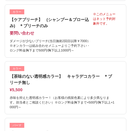
カラー
※このメニュー
はネット予約対
【ケアブリーチ】 (シャンプー＆ブロー込
象外です。
み) ＊ブリーチのみ
要問い合わせ
ダメージが少ないブリーチ(当日施術2回目以降￥7000）
※オンカラ―は組み合わせメニューよりご予約下さい・
ロング料金胸下まで500円/胸下以上1000円～
カラー
【茶味のない透明感カラー】 キャラデコカラー ＊ブ
リーチ無し
¥5,500
赤味を抑えた透明感カラー！（お客様の残留色素により多少異なりま
す。担当者とご相談ください）※ロング料金胸下まで+500円/胸下以上+1
000円～
パーマ