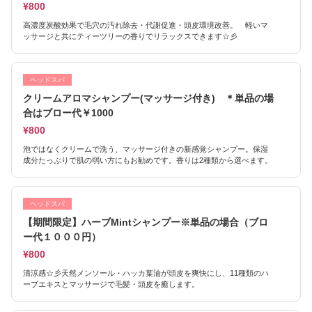
¥800
高濃度炭酸効果で毛穴の汚れ除去・代謝促進・頭皮環境改善。 軽いマ
ッサージと共にティーツリーの香りでリラックスできます☆彡
ヘッドスパ
クリームアロマシャンプー(マッサージ付き) ＊単品の場
合はブロー代￥1000
¥800
泡ではなくクリームで洗う、マッサージ付きの新感覚シャンプー。保湿
成分たっぷりで肌の弱い方にもお勧めです。香りは2種類から選べます。
ヘッドスパ
【期間限定】ハーブMintシャンプー※単品の場合（ブロ
ー代１０００円）
¥800
清涼感☆彡天然メンソール・ハッカ葉油が頭皮を爽快にし、11種類のハ
ーブエキスとマッサージで毛髪・頭皮を癒します。