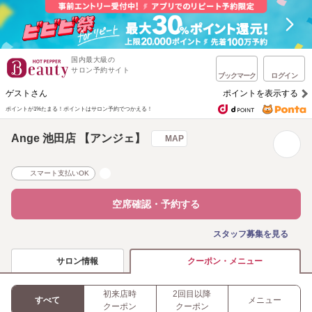
国内最大級の
サロン予約サイト
ブックマーク
ログイン
ゲストさん
ポイントを表示する
ポイントが1%たまる！
ポイントはサロン予約でつかえる！
Ange 池田店 【アンジェ】
MAP
スマート支払いOK
空席確認・予約する
スタッフ募集を見る
サロン情報
クーポン・メニュー
初来店時
2回目以降
すべて
メニュー
クーポン
クーポン