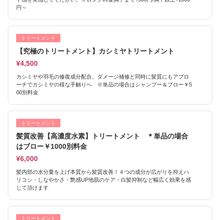
円～
トリートメント
【究極のトリートメント】カシミヤトリートメント
¥4,500
カシミヤや羽毛の修復成分配合。ダメージ補修と同時に髪質にもアプロ
ーチでカシミヤの様な手触りへ ※単品の場合はシャンプー＆ブロー￥5
00別料金
トリートメント
髪質改善【高濃度水素】トリートメント ＊単品の場合
はブロー￥1000別料金
¥6,000
髪内部の水分量を上げ本質から髪質改善！４つの成分が広がりを抑えハ
リコシ・しなやかさ・艶感UP地肌のケア・白髪抑制など幅広く効果を感
じて頂けます
トリートメント