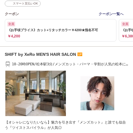
スマート支払いOK
クーポン
クーポン一覧へ
全員
全員
《お手頃プライス》カット+リタッチカラー￥4200★指名不可
《お手
￥4,200
￥6,38
SHIFT by XeRo MEN'S HAIR SALON
10-20時OPEN/松本駅3分/メンズカット・パーマ・学割が人気の松本に
あるメンズサロン
【オシャレになりたいなら】魅力を引き出す『メンズカット』と誰でも似合
う『ツイストスパイラル』が人気◎