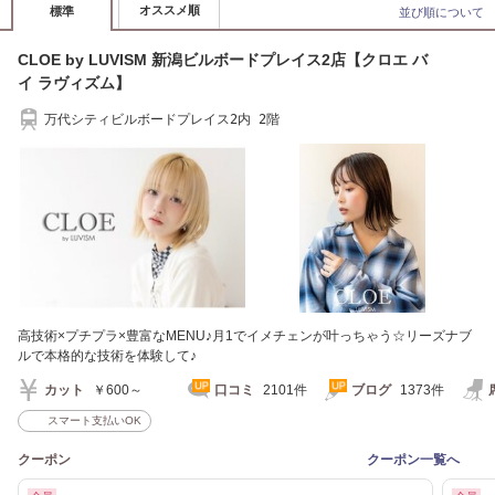
オススメ順
標準
並び順について
CLOE by LUVISM 新潟ビルボードプレイス2店【クロエ バ
イ ラヴィズム】
万代シティビルボードプレイス2内 2階
高技術×プチプラ×豊富なMENU♪月1でイメチェンが叶っちゃう☆リーズナブ
ルで本格的な技術を体験して♪
カット
￥600～
口コミ
2101件
ブログ
1373件
スマート支払いOK
クーポン
クーポン一覧へ