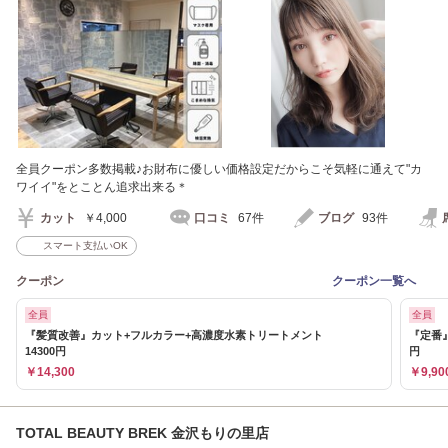
全員クーポン多数掲載♪お財布に優しい価格設定だからこそ気軽に通えて"カ
ワイイ"をとことん追求出来る＊
カット
￥4,000
口コミ
67件
ブログ
93件
スマート支払いOK
クーポン
クーポン一覧へ
全員
全員
『髪質改善』カット+フルカラー+高濃度水素トリートメント
『定番
14300円
円
￥14,300
￥9,90
TOTAL BEAUTY BREK 金沢もりの里店