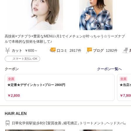
高技術×プチプラ×豊富なMENU♪月1でイメチェンが叶っちゃう☆リーズナブ
ルで本格的な技術を体験して♪
カット
￥600～
口コミ
2817件
ブログ
1282件
スマート支払いOK
クーポン
クーポン一覧へ
全員
全員
★定番★デザインカット+ブロー 2800円
★当店
￥2,800
￥7,90
HAIR ALEN
日華化学前駅徒歩8分[髪質改善,縮毛矯正,トリートメント,ヘッドスパ,
インナーカラー]