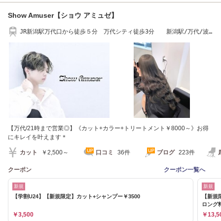
Show Amuser【ショウ アミュゼ】
JR新潟駅万代口から徒歩５分 万代シティ徒歩3分 新潟駅/万代/波
巻きパーマ/メンズ
【万代/21時まで営業◎】《カット+カラー+トリートメント￥8000～》お得
にキレイを叶えます＊
カット
￥2,500～
口コミ
36件
ブログ
223件
クーポン
クーポン一覧へ
新規
新規
【学割U24】【新規限定】カット+シャンプー￥3500
【新規
ロング
￥3,500
￥13,5