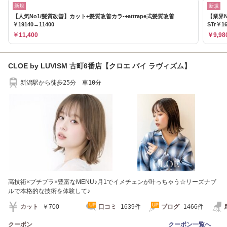
新規
新規
【人気No1/髪質改善】カット+髪質改善カラ-+attrape式髪質改善
【業界
￥19140→11400
STr￥1
￥11,400
￥9,98
CLOE by LUVISM 古町6番店【クロエ バイ ラヴィズム】
新潟駅から徒歩25分 車10分
高技術×プチプラ×豊富なMENU♪月1でイメチェンが叶っちゃう☆リーズナブ
ルで本格的な技術を体験して♪
カット
￥700
口コミ
1639件
ブログ
1466件
クーポン
クーポン一覧へ