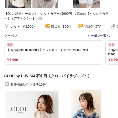
【Open記念クーポン】でカットカラーtr5900円～♪話題の【イルミナカラ
ー】【アディクシー】も◎
カット
￥3,500～
口コミ
106件
ブログ
57件
クーポン
クーポン一覧へ
全員
全員
【Open記念♪1000円OFF】カットカラー＋ケアtr 7900→6900
【Ope
11400→
￥6,900
￥9,80
CLOE by LUVISM 石山店【クロエバイラヴィズム】
越後石山駅から徒歩10分