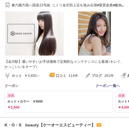
兼六園方面へ国道22号線 ニトリ金沢田上店を進み左側#髪質改善#酸熱
トリートメント
【金沢駅】通いやすいお手頃価格で定期的なメンテナンスにも最適♪キレイ、
かっこいいをキープ♪
カット
￥3,450～
口コミ
114件
ブログ
161件
クーポン
クーポン一覧へ
全員
全員
カット＋カラー ￥5500
カット￥
￥5,500
￥4,00
K・O・S beauty【ケーオーエスビューティー】