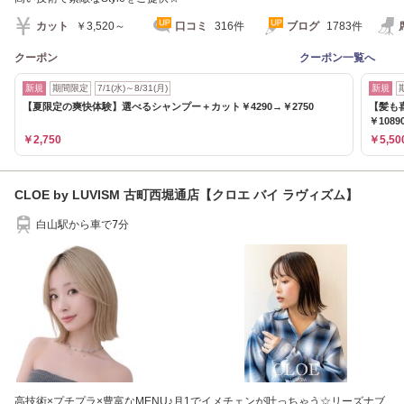
カット
￥3,520～
口コミ
316件
ブログ
1783件
クーポン
クーポン一覧へ
新規
期間限定
7/1(水)～8/31(月)
新規
【夏限定の爽快体験】選べるシャンプー＋カット￥4290→￥2750
【髪も
￥1089
￥2,750
￥5,50
CLOE by LUVISM 古町西堀通店【クロエ バイ ラヴィズム】
白山駅から車で7分
高技術×プチプラ×豊富なMENU♪月1でイメチェンが叶っちゃう☆リーズナブ