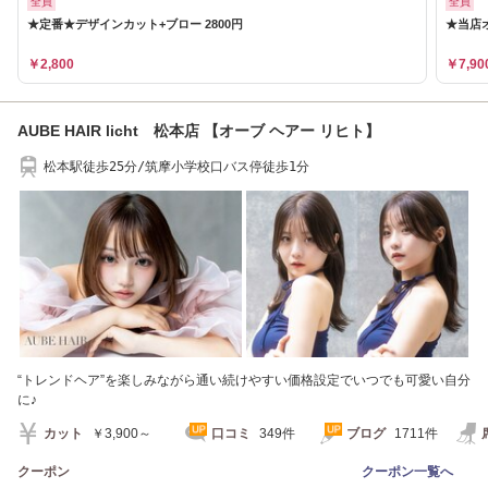
全員
全員
★定番★デザインカット+ブロー 2800円
★当店
￥2,800
￥7,90
AUBE HAIR licht 松本店 【オーブ ヘアー リヒト】
松本駅徒歩25分/筑摩小学校口バス停徒歩1分
“トレンドヘア”を楽しみながら通い続けやすい価格設定でいつでも可愛い自分
に♪
カット
￥3,900～
口コミ
349件
ブログ
1711件
クーポン
クーポン一覧へ