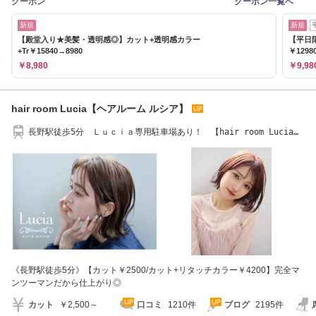
クーポン
クーポン一覧へ
新規
新規
【殿堂入り★美髪・透明感◎】カット+透明感カラー
【平日
+Tr￥15840→8980
￥1298
￥8,980
￥9,98
hair room Lucia【ヘアルーム ルシア】
長野駅徒歩5分 Ｌｕｃｉａ専用駐車場あり！ 【hair room Lucia】
026-217-8768
《長野駅徒歩5分》【カット￥2500/カット+リタッチカラー￥4200】完全マ
ンツーマンだから仕上がり◎
カット
￥2,500～
口コミ
1210件
ブログ
2195件