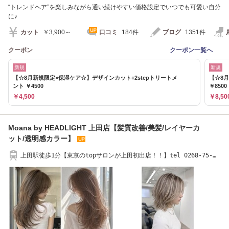
“トレンドヘア”を楽しみながら通い続けやすい価格設定でいつでも可愛い自分
に♪
カット
￥3,900～
口コミ
184件
ブログ
1351件
クーポン
クーポン一覧へ
新規
新規
【☆8月新規限定×保湿ケア☆】デザインカット+2stepトリートメ
【☆8月
ント ￥4500
￥8500
￥4,500
￥8,50
Moana by HEADLIGHT 上田店【髪質改善/美髪/レイヤーカ
ット/透明感カラー】
上田駅徒歩1分【東京のtopサロンが上田初出店！！】tel 0268-75-
6660