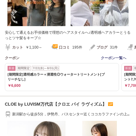
安心して通えるお手頃価格で理想のヘアスタイルへ♪透明感ヘアカラーとうる
っとツヤ髪をキープ☆
カット
￥1,100～
口コミ
195件
ブログ
31件
クーポン
クーポン一覧へ
新規
期間限定
7/22(水)～8/31(月)
新規
[期間限定]透明感カラー＋浸透性◎ウォータートリートメント[ブ
[期間
リーチなし]
ント7,7
￥6,600
￥7,70
CLOE by LUVISM万代店【クロエ バイ ラヴィズム】
新潟駅から徒歩5分，伊勢丹、バスセンター近くココカラファインの上
3F