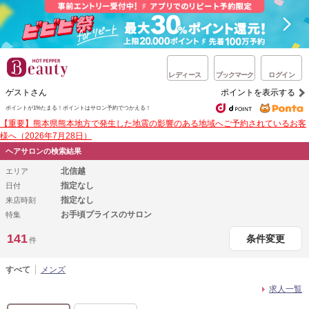
レディース
ブックマーク
ログイン
ゲストさん
ポイントを表示する
ポイントが1%たまる！
ポイントはサロン予約でつかえる！
【重要】熊本県熊本地方で発生した地震の影響のある地域へご予約されているお客
様へ（2026年7月28日）
ヘアサロンの検索結果
北信越
エリア
指定なし
日付
指定なし
来店時刻
お手頃プライスのサロン
特集
141
条件変更
件
すべて
メンズ
求人一覧