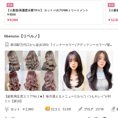
新規
新規
【☆新規/高濃度水素TR☆】 カット＋ULTOWAトリートメント
【☆新規
￥9500
￥9,500
￥12,5
liberuno【リベルノ】
新潟駅万代口から徒歩10分 [インナーカラー/アディクシーカラー/髪質
改善/ヘッドスパ]
【顧客満足度エリアNo.1★】毎月通えるメニューだから”いつもキレイ”が叶
う☆【新潟】
カット
￥2,980
口コミ
513件
ブログ
157件