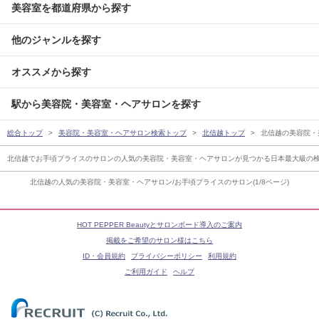
美容室を都道府県から探す
他のジャンルを探す
オススメから探す
駅から美容院・美容室・ヘアサロンを探す
総合トップ
美容院・美容室・ヘアサロン検索トップ
北信越トップ
北信越の美容院・
北信越でお手頃プライスのサロンの人気の美容院・美容室・ヘアサロンが見つかる日本最大級の
北信越の人気の美容院・美容室・ヘアサロン/お手頃プライスのサロン(1/8ページ)
HOT PEPPER Beautyとサロンボード導入のご案内
掲載をご希望のサロン様はこちら
ID・会員規約
プライバシーポリシー
利用規約
ご利用ガイド
ヘルプ