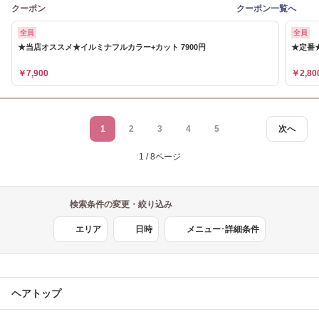
クーポン
クーポン一覧へ
全員
全員
★当店オススメ★イルミナフルカラー+カット 7900円
★定番★
￥7,900
￥2,80
1
2
3
4
5
次へ
1 / 8ページ
検索条件の変更・絞り込み
エリア
日時
メニュー･詳細条件
ヘアトップ