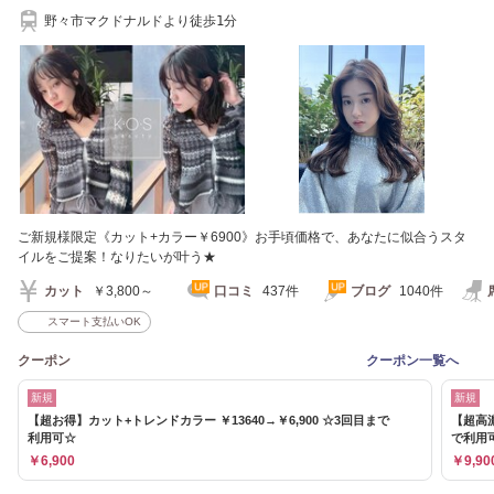
野々市マクドナルドより徒歩1分
ご新規様限定《カット+カラー￥6900》お手頃価格で、あなたに似合うスタ
イルをご提案！なりたいが叶う★
カット
￥3,800～
口コミ
437件
ブログ
1040件
スマート支払いOK
クーポン
クーポン一覧へ
新規
新規
【超お得】カット+トレンドカラー ￥13640→￥6,900 ☆3回目まで
【超高
利用可☆
で利用
￥6,900
￥9,90