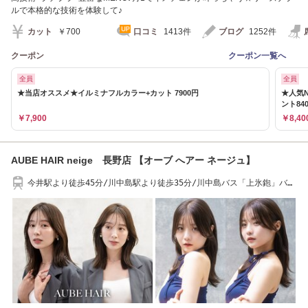
ルで本格的な技術を体験して♪
カット
￥700
口コミ
1413件
ブログ
1252件
クーポン
クーポン一覧へ
全員
全員
★当店オススメ★イルミナフルカラー+カット 7900円
★人気N
ント84
￥7,900
￥8,40
AUBE HAIR neige 長野店 【オーブ へアー ネージュ】
今井駅より徒歩45分/川中島駅より徒歩35分/川中島バス「上氷鉋」バス
停より徒歩10分