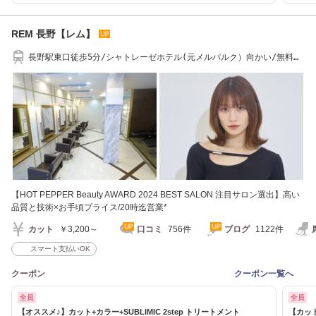
REM 長野【レム】
長野駅東口徒歩5分/シャトレーゼホテル(元メルパルク）向かい/無料駐
車場あり
【HOT PEPPER Beauty AWARD 2024 BEST SALON 注目サロン選出】高い
品質と技術×お手頃プライス/20時迄営業*
カット
￥3,200～
口コミ
756件
ブログ
1122件
スマート支払いOK
クーポン
クーポン一覧へ
全員
全員
【オススメ♪】カット+カラー+SUBLIMIC 2step トリートメント
【カッ