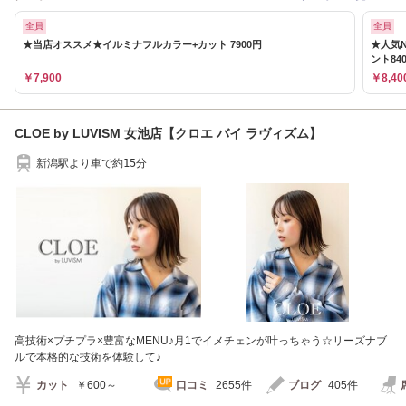
全員
全員
★当店オススメ★イルミナフルカラー+カット 7900円
★人気N
ント84
￥7,900
￥8,40
CLOE by LUVISM 女池店【クロエ バイ ラヴィズム】
新潟駅より車で約15分
高技術×プチプラ×豊富なMENU♪月1でイメチェンが叶っちゃう☆リーズナブ
ルで本格的な技術を体験して♪
カット
￥600～
口コミ
2655件
ブログ
405件