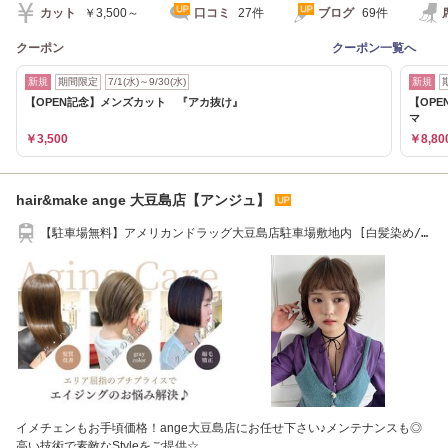
カット
￥3,500～
口コミ
27件
ブログ
69件
クーポン
クーポン一覧へ
新規
期間限定
7/1(水)～9/30(水)
新規
【OPEN記念】メンズカット 『アカ抜け』
【OP
マ
￥3,500
￥8,80
hair&make ange 大豆島店【アンジュ】
【駐車場無料】アメリカンドラッグ大豆島店駐車場敷地内 [白髪染め/
髪質改善/ボブ]
イメチェンもお手頃価格！ange大豆島店にお任せ下さい♪メンテナンスも◎
高い技術で素敵なStyleをご提供☆