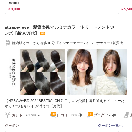
￥8000
￥8,000
￥5,50
attrape-reve 髪質改善/イルミナカラー/トリートメント/メ
ンズ【新潟/万代】
新潟駅万代口から徒歩10分 [インナーカラー/イルミナカラー/髪質改
善/ヘッドスパ]
【HPB AWARD 2024BESTSALON 注目サロン受賞】毎月通えるメニューだ
から”いつもキレイ”が叶う☆【万代】
カット
￥2,980～
口コミ
1326件
ブログ
496件
クーポン
クーポン一覧へ