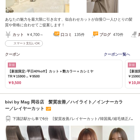
あなたの魅力を最大限に引き出す、似合わせカットが自慢◎一人ひとりの髪
質や骨格に合わせてご提案します！
カット
￥4,700～
口コミ
135件
ブログ
470件
スマート支払いOK
クーポン
クーポン一覧へ
新規
新規
【新規限定♪平日40%off】カット＋艶カラー＋カシミヤ
【新規
TR￥15900→￥9500
￥1590
￥9,500
￥10,0
bivi by Mag 岡谷店 髪質改善／ハイライト／インナーカラ
ー／レイヤーカット
下諏訪駅から車で6分 [髪質改善/レイヤーカット/韓国風/縮毛矯正/メ
ンズ/岡谷］