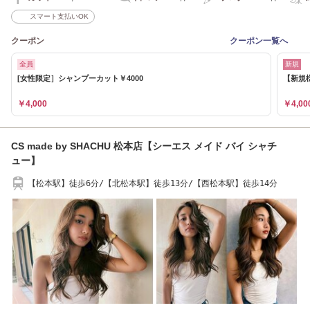
スマート支払いOK
クーポン
クーポン一覧へ
全員
新規
[女性限定］シャンプーカット￥4000
【新規
￥4,000
￥4,00
CS made by SHACHU 松本店【シーエス メイド バイ シャチ
ュー】
【松本駅】徒歩6分/【北松本駅】徒歩13分/【西松本駅】徒歩14分