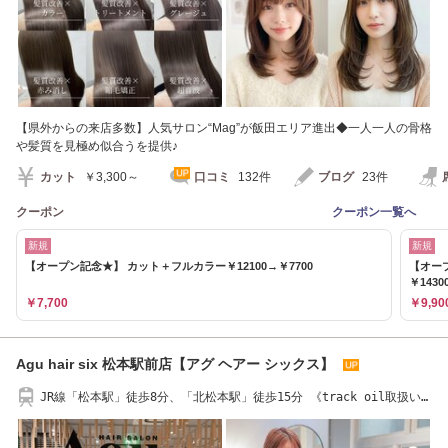
【県外からの来店多数】人気サロン“Mag”が飯田エリア進出◆一人一人の骨格
や髪質を見極め似合うを提供♪
カット
￥3,300～
口コミ
132件
ブログ
23件
クーポン
クーポン一覧へ
新規
新規
【オープン記念★】 カット＋フルカラー￥12100→￥7700
【オー
￥1430
￥7,700
￥9,90
Agu hair six 松本駅前店【アグ ヘアー シックス】
JR線「松本駅」徒歩8分、「北松本駅」徒歩15分 《track oil取扱い
★》