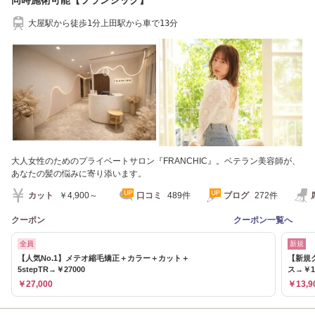
大屋駅から徒歩1分上田駅から車で13分
大人女性のためのプライベートサロン『FRANCHIC』。ベテラン美容師が、
あなたの髪の悩みに寄り添います。
カット
￥4,900～
口コミ
489件
ブログ
272件
クーポン
クーポン一覧へ
全員
新規
【人気No.1】メテオ縮毛矯正＋カラー＋カット＋
【新規
5stepTR→￥27000
ス→￥1
￥27,000
￥13,9