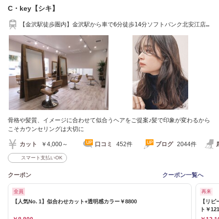
C・key【シキ】
【金沢駅徒歩圏内】金沢駅から車で6分徒歩14分ソフトバンク北安江店
近く。髪質改善
骨格や髪質、イメージに合わせて似合うヘアをご提案♪髪で印象が変わるから
こそカウンセリングは大切に
カット
￥4,000～
口コミ
452件
ブログ
2044件
スマート支払いOK
クーポン
クーポン一覧へ
全員
再来
【人気No. 1】似合わせカット+透明感カラー￥8800
【リピ
ト￥121