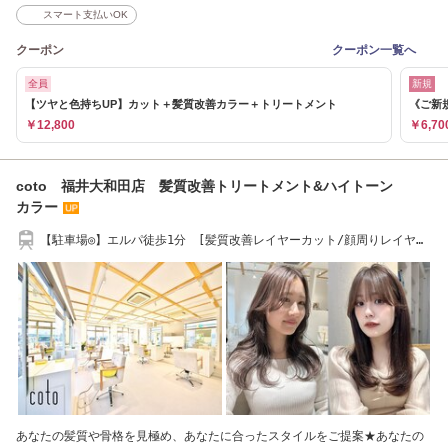
スマート支払いOK
クーポン
クーポン一覧へ
全員
新規
【ツヤと色持ちUP】カット＋髪質改善カラー＋トリートメント
《ご新
￥12,800
￥6,70
coto 福井大和田店 髪質改善トリートメント&ハイトーン
カラー
【駐車場◎】エルパ徒歩1分 [髪質改善レイヤーカット/顔周りレイヤー
ボブ/韓国風]
あなたの髪質や骨格を見極め、あなたに合ったスタイルをご提案★あなたの