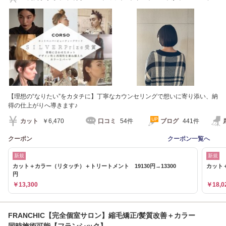
ナーカラー/ボブ]
【理想の“なりたい”をカタチに】丁寧なカウンセリングで想いに寄り添い、納
得の仕上がりへ導きます♪
カット
￥6,470
口コミ
54件
ブログ
441件
クーポン
クーポン一覧へ
新規
新規
カット＋カラー（リタッチ）＋トリートメント 19130円→13300
カット＋
円
￥13,300
￥18,0
FRANCHIC【完全個室サロン】縮毛矯正/髪質改善＋カラー
同時施術可能【フランシック】