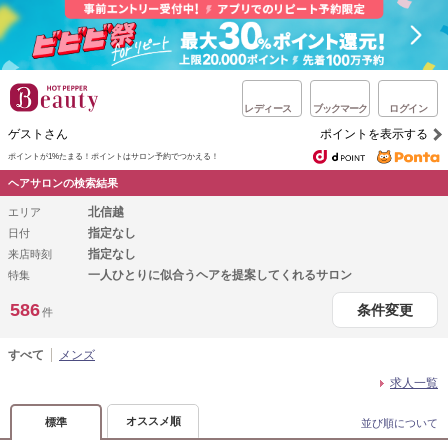
レディース
ブックマーク
ログイン
ゲストさん
ポイントを表示する
ポイントが1%たまる！
ポイントはサロン予約でつかえる！
ヘアサロンの検索結果
北信越
エリア
指定なし
日付
指定なし
来店時刻
一人ひとりに似合うヘアを提案してくれるサロン
特集
586
条件変更
件
すべて
メンズ
求人一覧
オススメ順
標準
並び順について