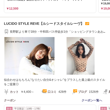
￥19,00
￥12,500
￥19,0
LUCIDO STYLE REVE【ルシードスタイルレーヴ】
長野駅より車で10分・中和田バス停徒歩1分「ショッピングタウンあお
ぞら」隣
似合わせはもちろん“なりたい自分&オシャレ”をプラスした最上級のスタイル
をご提案◎
カット
￥4,400～
口コミ
428件
ブログ
1526件
クーポン
クーポン一覧へ
新規
平日限定
10時～17時
新規