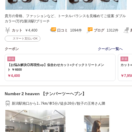
貴方の骨格、ファッションなど、トータルバランスを見極めてご提案 ダブル
カラー/万代/新潟駅/ブリーチ
カット
￥4,400
口コミ
1094件
ブログ
1312件
スマート支払いOK
クーポン
クーポン一覧へ
新規
新規
【お悩み解決◎再現性up】似合わせカット+クイックトリートメン
カット+
ト ￥4600
￥4,400
￥7,95
Number 2 heaven 【ナンバーツーヘブン】
新潟駅南口から1.7km/車5分/徒歩20分/餃子の王将さん隣