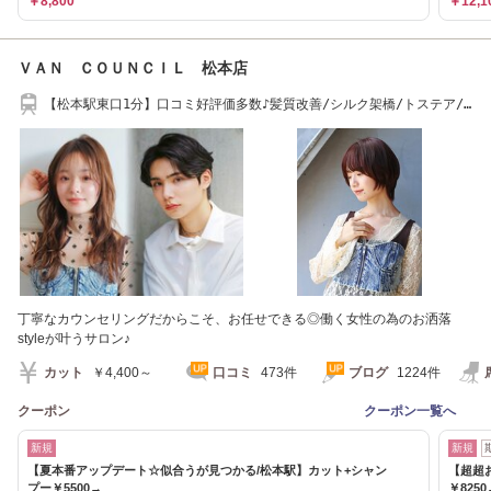
￥8,800
￥12,1
ＶＡＮ ＣＯＵＮＣＩＬ 松本店
【松本駅東口1分】口コミ好評価多数♪髪質改善/シルク架橋/トステア/
縮毛矯正/学割U24
丁寧なカウンセリングだからこそ、お任せできる◎働く女性の為のお洒落
styleが叶うサロン♪
カット
￥4,400～
口コミ
473件
ブログ
1224件
クーポン
クーポン一覧へ
新規
新規
【夏本番アップデート☆似合うが見つかる/松本駅】カット+シャン
【超超
プー￥5500→
￥8250