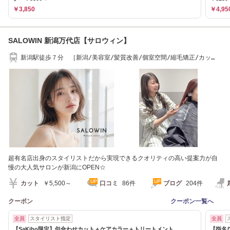
￥3,850
￥4,95
SALOWIN 新潟万代店【サロウィン】
新潟駅徒歩７分 ［新潟/美容室/髪質改善/個室空間/縮毛矯正/カッ
ト］
超有名店出身のスタイリストだから実現できるクオリティの高い提案力が自
慢の大人気サロンが新潟にOPEN☆
カット
￥5,500～
口コミ
86件
ブログ
204件
クーポン
クーポン一覧へ
全員
スタイリスト指定
全員
【SaKiho限定】似合わせカット＋ケアカラー＋トリートメント
【指名