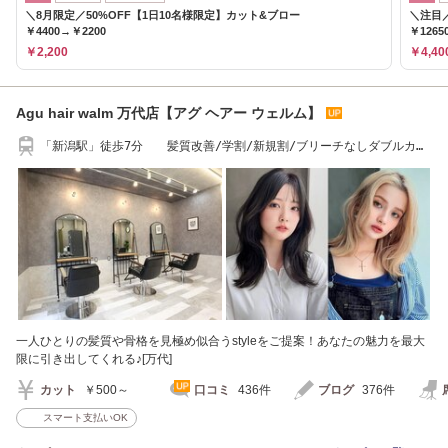
＼8月限定／50%OFF【1日10名様限定】カット&ブロー
＼注目／
￥4400→￥2200
￥1265
￥2,200
￥4,40
Agu hair walm 万代店【アグ ヘアー ウェルム】
「新潟駅」徒歩7分 髪質改善/学割/新規割/ブリーチなしダブルカラ
ー
一人ひとりの髪質や骨格を見極め似合うstyleをご提案！あなたの魅力を最大
限に引き出してくれる♪[万代]
カット
￥500～
口コミ
436件
ブログ
376件
スマート支払いOK