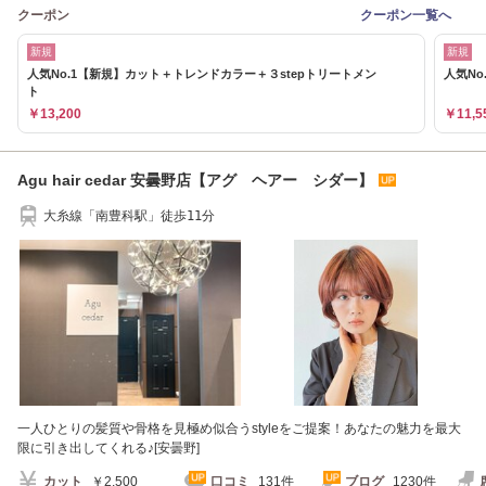
クーポン
クーポン一覧へ
新規
新規
人気No.1【新規】カット＋トレンドカラー＋３stepトリートメン
人気No
ト
￥13,200
￥11,5
Agu hair cedar 安曇野店【アグ ヘアー シダー】
大糸線「南豊科駅」徒歩11分
一人ひとりの髪質や骨格を見極め似合うstyleをご提案！あなたの魅力を最大
限に引き出してくれる♪[安曇野]
カット
￥2,500
口コミ
131件
ブログ
1230件