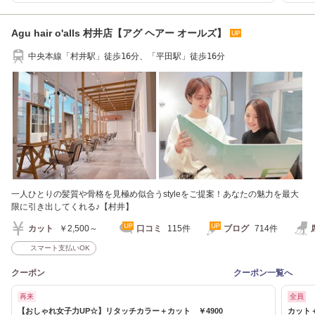
Agu hair o'alls 村井店【アグ ヘアー オールズ】
中央本線「村井駅」徒歩16分、「平田駅」徒歩16分
一人ひとりの髪質や骨格を見極め似合うstyleをご提案！あなたの魅力を最大
限に引き出してくれる♪【村井】
カット
￥2,500～
口コミ
115件
ブログ
714件
スマート支払いOK
クーポン
クーポン一覧へ
再来
全員
【おしゃれ女子力UP☆】リタッチカラー＋カット ￥4900
カット