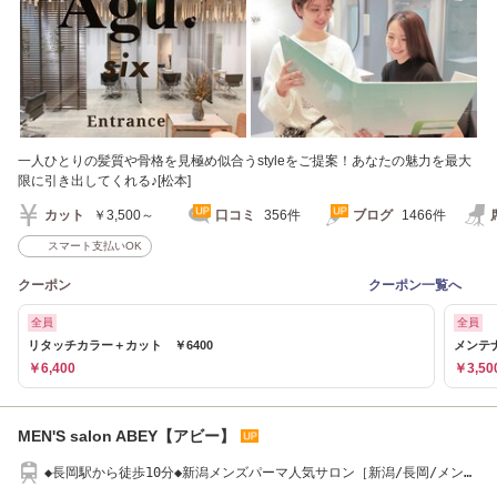
一人ひとりの髪質や骨格を見極め似合うstyleをご提案！あなたの魅力を最大
限に引き出してくれる♪[松本]
カット
￥3,500～
口コミ
356件
ブログ
1466件
スマート支払いOK
クーポン
クーポン一覧へ
全員
全員
リタッチカラー＋カット ￥6400
メンテナ
￥6,400
￥3,50
MEN'S salon ABEY【アビー】
◆長岡駅から徒歩10分◆新潟メンズパーマ人気サロン［新潟/長岡/メンズ
パーマ］