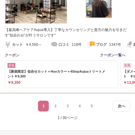
【最高峰ヘアケアAujua導入】丁寧なカウンセリングと貴方の魅力を引きだ
す“似合わせ”が叶うサロンです*
カット
￥4,500～
口コミ
118件
ブログ
1347件
クーポン
クーポン一覧へ
新規
全員
【新規限定】似合せカット＋Hueカラー＋4StepAujuaトリートメ
【ダメー
ント￥9,300
ト ￥13
￥9,300
￥13,0
1
2
3
4
5
次へ
1 / 30ページ