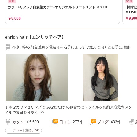
全員
全員
カット+リタッチ白髪染カラー+オリジナルトリートメント ￥8000
【特許
￥1350
￥8,000
￥9,90
enrich hair【エンリッチヘア】
布水中学校前交差点を電波塔を右手にまっすぐ進んで頂くと右手に店舗
がございます
丁寧なカウンセリングで"あなただけ"の似合わせスタイルをお約束◎最旬スタ
イルで毎日を可愛く─☆
カット
￥5,500
口コミ
277件
ブログ
433件
スマート支払いOK