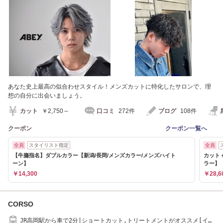
あなた史上最高の似合わせスタイル！メンズカットに特化したサロンで、理
想の自分に出会いましょう。
カット
￥2,750～
口コミ
272件
ブログ
108件
クーポン
クーポン一覧へ
全員
スタイリスト指定
全員
【牛膓指名】ダブルカラー【新潟/長岡/メンズカラー/メンズハイト
カット
ーン】
ラー】
￥14,300
￥28,6
CORSO
JR高岡駅から車で2分|ショートカット,トリートメントがオススメ[イン