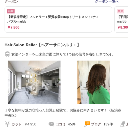
クーポン
クーポン一覧へ
新規
全員
【新規様限定】フルカラー＋髪質改善4stepトリートメント+ナノ
【平日
バブルmarbb
marbb
￥7,800
￥8,30
Hair Salon Relier【ヘアーサロンルリエ】
女池インターを出来島方面に降りて1つ目の信号を右折し車で5分。
丁寧な施術が魅力◎培った知識と経験で、お悩みに向き合います！《新潟市
中央区》
カット
￥4,950
口コミ
45件
ブログ
139件