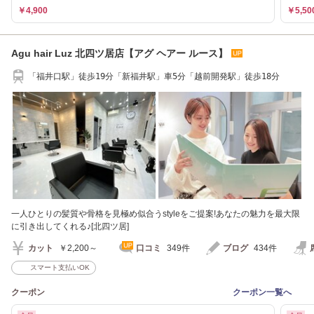
￥4,900
￥5,50
Agu hair Luz 北四ツ居店【アグ ヘアー ルース】
「福井口駅」徒歩19分「新福井駅」車5分「越前開発駅」徒歩18分
一人ひとりの髪質や骨格を見極め似合うstyleをご提案!あなたの魅力を最大限
に引き出してくれる♪[北四ツ居]
カット
￥2,200～
口コミ
349件
ブログ
434件
スマート支払いOK
クーポン
クーポン一覧へ