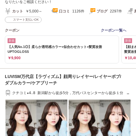
なりたいをご相談ください！
カット
￥5,000～
口コミ
1126件
ブログ
2297件
スマート支払いOK
クーポン
クーポン一覧へ
新規
新規
【人気No.1◎】柔らか透明感カラー+似合わせカット+髪質改善
【顔ま
UPTOGLOSS
髪質改
￥9,900
￥10,4
LUVISM万代店【ラヴィズム】顔周りレイヤー/レイヤーボブ/
ダブルカラー/ケアブリーチ
クチコミ★4.8 新潟駅から徒歩5分，万代バスセンターから徒歩１分 万
代