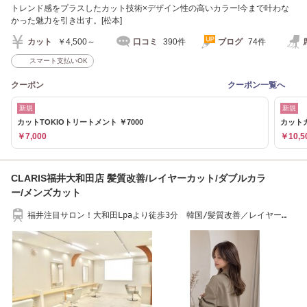
トレンド感をプラスしたカット技術×デザイン性の高いカラー!今まで叶わな
かった魅力を引き出す。[松本]
カット
￥4,500～
口コミ
390件
ブログ
74件
スマート支払いOK
クーポン
クーポン一覧へ
新規
新規
カットTOKIOトリートメント ￥7000
カットカ
￥7,000
￥10,5
CLARIS福井大和田店 髪質改善/レイヤーカット/ダブルカラ
ー/メンズカット
福井注目サロン！大和田Lpaより徒歩3分 韓国/髪質改善／レイヤー
【福井市/大和田】