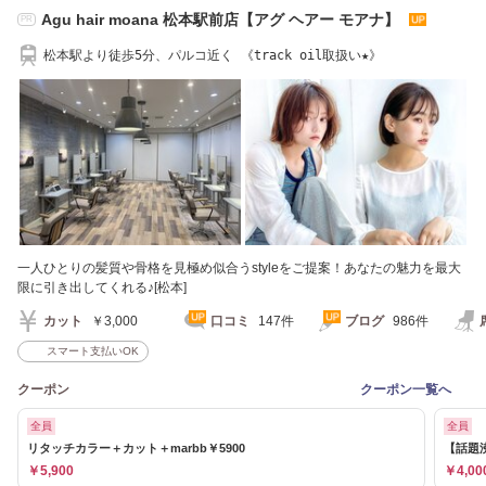
Agu hair moana 松本駅前店【アグ ヘアー モアナ】
PR
松本駅より徒歩5分、パルコ近く 《track oil取扱い★》
一人ひとりの髪質や骨格を見極め似合うstyleをご提案！あなたの魅力を最大
限に引き出してくれる♪[松本]
カット
￥3,000
口コミ
147件
ブログ
986件
スマート支払いOK
クーポン
クーポン一覧へ
全員
全員
リタッチカラー＋カット＋marbb￥5900
【話題沸
￥5,900
￥4,00