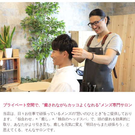
プライベート空間で、"癒されながらカッコよくなれる"メンズ専門サロン
当店は、日々お仕事で頑張っているメンズの"憩いのひととき"をご提供しており
ます。「似合わせ」×「癒し」×「独自のヘッドスパ」で、頭の疲れを効果的に
取り、あなたがより引き立ち、癒しを元気に変え「明日からまた頑張ろう」と
思えてくる、そんなサロンです。