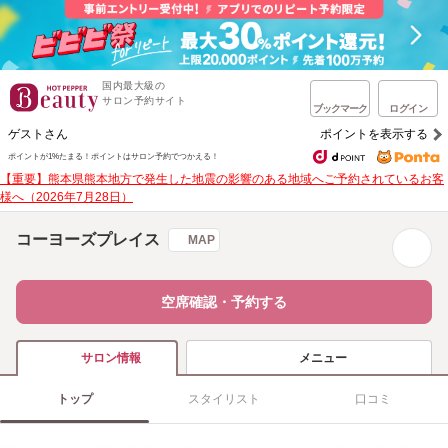
国内最大級の
サロン予約サイト
ブックマーク
ログイン
ゲストさん
ポイントを表示する
ポイントが1%たまる！
ポイントはサロン予約でつかえる！
【重要】熊本県熊本地方で発生した地震の影響のある地域へご予約されているお客
様へ（2026年7月28日）
コーヨーズプレイス
MAP
空席確認・予約する
メニュー
サロン情報
トップ
スタイリスト
口コミ