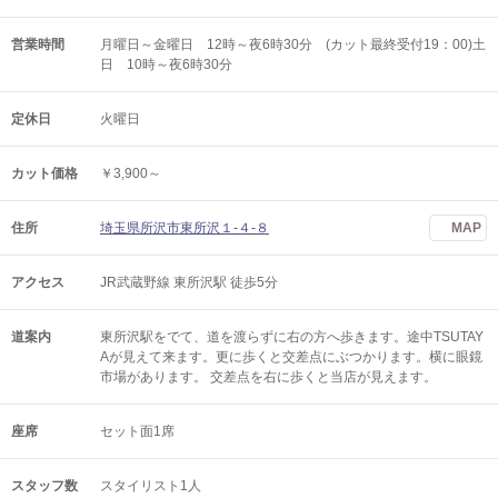
営業時間
月曜日～金曜日 12時～夜6時30分 (カット最終受付19：00)土
日 10時～夜6時30分
定休日
火曜日
カット価格
￥3,900～
住所
埼玉県所沢市東所沢１‐４‐８
MAP
アクセス
JR武蔵野線 東所沢駅 徒歩5分
道案内
東所沢駅をでて、道を渡らずに右の方へ歩きます。途中TSUTAY
Aが見えて来ます。更に歩くと交差点にぶつかります。横に眼鏡
市場があります。 交差点を右に歩くと当店が見えます。
座席
セット面1席
スタッフ数
スタイリスト1人