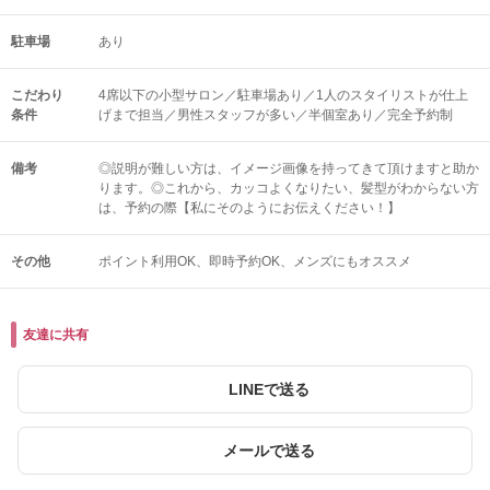
駐車場
あり
こだわり
4席以下の小型サロン／駐車場あり／1人のスタイリストが仕上
条件
げまで担当／男性スタッフが多い／半個室あり／完全予約制
備考
◎説明が難しい方は、イメージ画像を持ってきて頂けますと助か
ります。◎これから、カッコよくなりたい、髪型がわからない方
は、予約の際【私にそのようにお伝えください！】
その他
ポイント利用OK
即時予約OK
メンズにもオススメ
友達に共有
LINEで送る
メールで送る