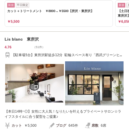
新規
平日限定
新規
カット＋トリートメント ￥8800→￥5500【所沢・東所沢】
【土日祝
東所沢
￥5,500
￥6,05
Lis blanc 東所沢
4.76
（51件）
【駐車場5台】東所沢駅徒歩12分 駐輪スペース有り「西武グリーンヒ
ル」下車徒歩5秒
【本日14時~◎】女性に大人気！なりたいを叶えるプライベートサロン☆ラ
イフスタイルに合う髪型をご提案♪
カット
￥5,500
ブログ
645件
席数
6席