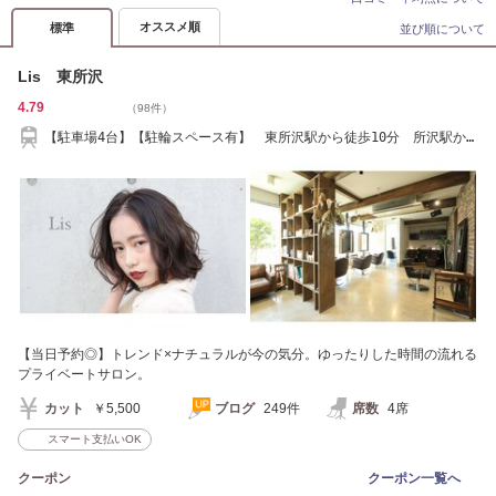
オススメ順
標準
並び順について
Lis 東所沢
4.79
（98件）
【駐車場4台】【駐輪スペース有】 東所沢駅から徒歩10分 所沢駅か
らバス15分
【当日予約◎】トレンド×ナチュラルが今の気分。ゆったりした時間の流れる
プライベートサロン。
カット
￥5,500
ブログ
249件
席数
4席
スマート支払いOK
クーポン
クーポン一覧へ