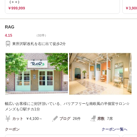
（＞＜）
￥999,999
￥3,90
RAG
4.15
（32件）
東所沢駅改札を右に出て徒歩2分
幅広いお客様にご好評頂いている、バリアフリーな南欧風の半個室サロン☆
メンズも◎駅チカ1分
カット
￥4,100～
ブログ
26件
席数
7席
クーポン
クーポン一覧へ