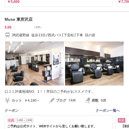
￥5,000
￥7,70
Muse 東所沢店
5.00
（9件）
JR武蔵野線 徒歩13分/西武バス[下安松]下車 目の前
口コミ評価地域NO、1！！早目のご予約がおススメです。
カット
￥4,180～
ブログ
74件
席数
9席
クーポン
クーポン一覧へ
全員
14時～19時
新規
ご予約は公式サイト、WEBサイトから宜しくお願い致します。
【初回価