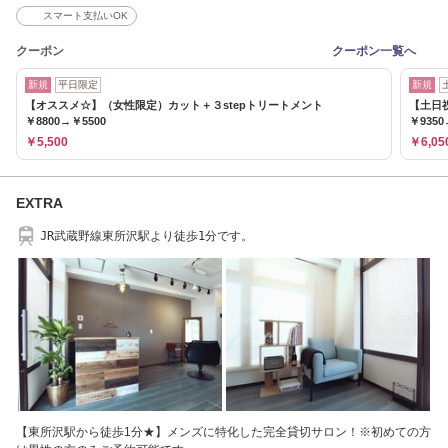
スマート支払いOK
クーポン
クーポン一覧へ
新規
平日限定
新規
【オススメ☆】（女性限定）カット＋３stepトリートメント
【土日
￥8800→￥5500
￥9350
￥5,500
￥6,05
EXTRA
JR武蔵野線東所沢駅より徒歩1分です。
【東所沢駅から徒歩1分★】メンズに特化した完全貸切サロン！※初めての方