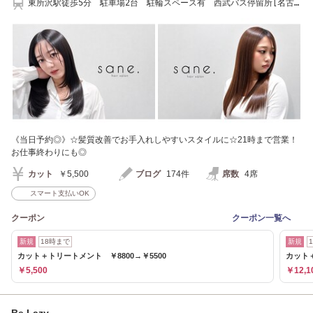
東所沢駅徒歩5分 駐車場2台 駐輪スペース有 西武バス停留所[名古
屋]から徒歩1分
《当日予約◎》☆髪質改善でお手入れしやすいスタイルに☆21時まで営業！
お仕事終わりにも◎
カット
￥5,500
ブログ
174件
席数
4席
スマート支払いOK
クーポン
クーポン一覧へ
新規
18時まで
新規
カット＋トリートメント ￥8800→￥5500
カット＋
￥5,500
￥12,1