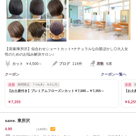
【清瀬/東所沢】似合わせショートカット×ナチュラルな白髪ぼかし◎大人女
性のためのお悩み解決サロン♪
カット
￥4,500～
ブログ
114件
席数
6席
クーポン
クーポン一覧へ
全員
期間限定
7/16(木)～8/31(月)
全員
【お土産付き】プレミアムフローズンカット￥7,580→￥7,355～
【お土産
￥7,355
￥6,25
sane. 東所沢
4.90
（148件）