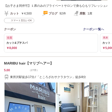
【お子さま同伴可】１席のみのプライベートサロンで身も心もリフレッシュ♪
カット
￥4,500
ブログ
92件
席数
1席
スマート支払いOK
クーポン
クーポン一覧へ
全員
再来
カット&プチスパ
カット
￥8,000
￥5,00
MARIBU hair【マリブヘアー】
5.00
（27件）
東所沢駅徒歩17分/「ところざわサクラタウン」徒歩8分