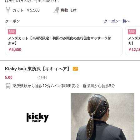
は男性の方のみご予約可能です。
カット
￥5,500
席数
1席
クーポン
クーポン一覧へ
新規
新規
メンズカット【※期間限定！初回のみ頭皮の血行促進マッサージ付
メンズ
き★】
★】
￥5,500
￥12,1
Kicky hair 東所沢【キキィヘア】
5.00
（53件）
東所沢駅から徒歩12分/バス停和田安松・柳瀬川から徒歩5分