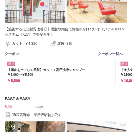
【施術するほど髪質改善◎】毛髪や頭皮に負担をかけないオリジナルサロン
システム《K27》で美髪再生！
カット
￥4,320
席数
3席
クーポン
クーポン一覧へ
新規
新規
【頭皮をケアして美髪】カット＋高圧洗浄シャンプー
【★人
￥6,000⇒￥5,500
￥1100
￥5,500
￥10,8
FAST＆EASY
5.00
（76件）
JR武蔵野線 東所沢駅徒歩7分