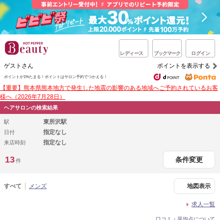
レディース
ブックマーク
ログイン
ゲストさん
ポイントを表示する
ポイントが1%たまる！
ポイントはサロン予約でつかえる！
【重要】熊本県熊本地方で発生した地震の影響のある地域へご予約されているお客
様へ（2026年7月28日）
ヘアサロンの検索結果
東所沢駅
駅
指定なし
日付
指定なし
来店時刻
13
条件変更
件
すべて
メンズ
地図表示
求人一覧
口コミ・平均点について