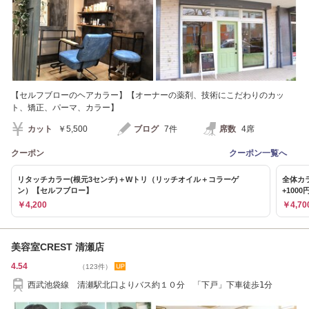
【セルフブローのヘアカラー】【オーナーの薬剤、技術にこだわりのカッ
ト、矯正、パーマ、カラー】
カット
￥5,500
ブログ
7件
席数
4席
クーポン
クーポン一覧へ
リタッチカラー(根元3センチ)＋Wトリ（リッチオイル＋コラーゲ
全体カ
ン）【セルフブロー】
+100
￥4,200
￥4,7
美容室CREST 清瀬店
4.54
（123件）
西武池袋線 清瀬駅北口よりバス約１０分 「下戸」下車徒歩1分