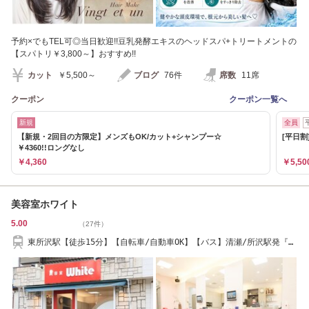
予約×でもTEL可◎当日歓迎!!豆乳発酵エキスのヘッドスパ+トリートメントの
【スパトリ￥3,800～】おすすめ!!
カット
￥5,500～
ブログ
76件
席数
11席
クーポン
クーポン一覧へ
新規
全員
【新規・2回目の方限定】メンズもOK/カット+シャンプー☆
[平日割
￥4360!!ロングなし
￥4,360
￥5,50
美容室ホワイト
5.00
（27件）
東所沢駅【徒歩15分】【自転車/自動車OK】【バス】清瀬/所沢駅発『西
武グリーンヒル』