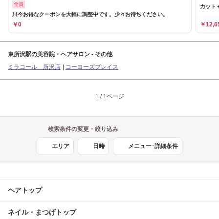
全員
カット
只今お得なクーポンを大幅に調整中です。少々お待ちください。
￥0
￥12,6
東所沢駅の美容院・ヘアサロン - その他
ミラコール 所沢店
コーヨーズプレイス
1 / 1ページ
検索条件の変更・絞り込み
エリア
日時
メニュー･詳細条件
ヘアトップ
ネイル・まつげトップ