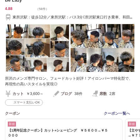
Be Lazy
4.88
（58件）
東所沢駅：徒歩12分／東所沢駅：バス3分(所沢駅東口行き乗車、和田安
松下車)
所沢のメンズ専門サロン。フェードカット好評！アイロンパーマ特化型で、
再現性の高いスタイルを実現◎
カット
￥3,600～
ブログ
38件
席数
2席
スマート支払いOK
クーポン
クーポン一覧へ
新規
新規
【1周年記念クーポン】カット+シェービング ￥５６００→￥５
【立や
０００
→￥７