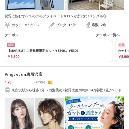
髪質に悩むすべての方のプライベートサロンが所沢に♪メンズも◎
カット
￥5,600～
ブログ
15件
席数
2席
クーポン
クーポン一覧へ
新規
全員
【MARIBU】ご新規様限定カット￥5600→￥5300
カット+
￥5,300
￥8,90
Vingt et un東所沢店
4.70
（263件）
東所沢駅から徒歩3分 /白髪染め/髪質改善/学割U24/縮毛矯正/ヘッド
スパもおススメ