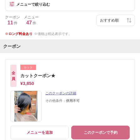
メニューで絞り込む
クーポン
メニュー
11
47
件
件
ロング料金あり
価格は税込表示です。
クーポン
カット
全
カットクーポン★
員
¥3,850
このクーポンの詳細
その他条件：
併用不可
メニューを追加
このクーポンで予約