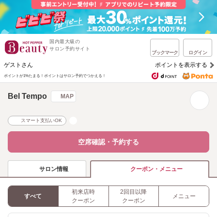
国内最大級の
サロン予約サイト
ブックマーク
ログイン
ゲストさん
ポイントを表示する
ポイントが1%たまる！
ポイントはサロン予約でつかえる！
Bel Tempo
MAP
スマート支払いOK
空席確認・予約する
サロン情報
クーポン・メニュー
初来店時
2回目以降
すべて
メニュー
クーポン
クーポン