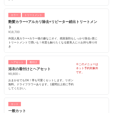
カラー
トリートメント
艶髪カラー+アルカリ除去+リピーター続出トリートメン
ト
¥18,700
外国人風カラー+カラー後の嫌なニオイ、残留薬剤もしっかり除去♪更に
トリートメントで潤いも！何度も触りたくなる髪美人に☆お持ち帰り付
き
ヘアセット
着付け
※このメニューは
ネット予約対象外
浴衣の着付けとヘアセット
です。
¥8,800～
おまかせでもOK！帯も可愛くセットします。リボン
無料。ドライフラワーあります。1週間以上前に予約
してください。
カット
一般カット