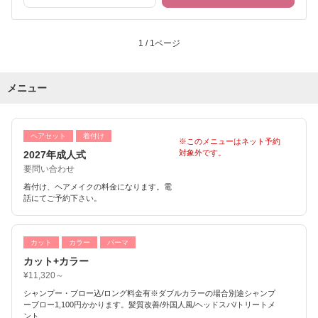
1 / 1ページ
メニュー
ヘアセット
着付け
※このメニューはネット予約
対象外です。
2027年成人式
要問い合わせ
着付け、ヘアメイクの料金になります。電
話にてご予約下さい。
カット
カラー
パーマ
カット+カラー
¥11,320～
シャンプー・ブロー込/ロング料金有※ダブルカラーの場合別途シャンプ
ーブロー1,100円かかります。髪質改善/外国人風/ヘッドスパ/トリートメ
ント