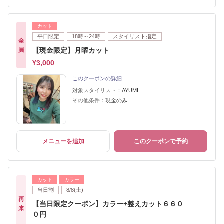
カット
平日限定
18時～24時
スタイリスト指定
全
員
【現金限定】月曜カット
¥3,000
このクーポンの詳細
対象スタイリスト：
AYUMI
その他条件：
現金のみ
メニューを追加
このクーポンで予約
カット
カラー
当日割
8/8(土)
再
【当日限定クーポン】カラー+整えカット６６０
来
０円