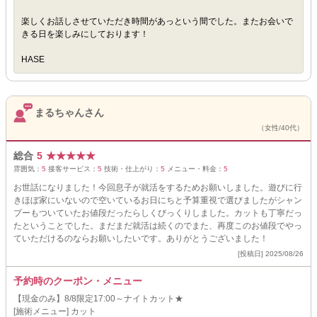
楽しくお話しさせていただき時間があっという間でした。またお会いで
きる日を楽しみにしております！
HASE
まるちゃんさん
（女性/40代）
総合
5
★
★
★
★
★
雰囲気：
5
接客サービス：
5
技術・仕上がり：
5
メニュー・料金：
5
お世話になりました！今回息子が就活をするためお願いしました。遊びに行
きほぼ家にいないので空いているお日にちと予算重視で選びましたがシャン
プーもついていたお値段だったらしくびっくりしました。カットも丁寧だっ
たということでした。まだまだ就活は続くのでまた、再度このお値段でやっ
ていただけるのならお願いしたいです。ありがとうございました！
[投稿日] 2025/08/26
予約時のクーポン・メニュー
【現金のみ】8/8限定17:00～ナイトカット★
[施術メニュー] カット