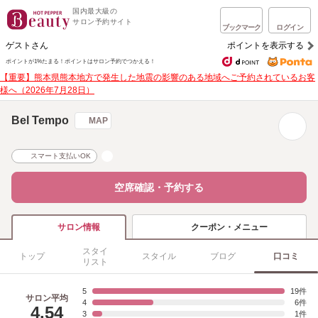
国内最大級の
サロン予約サイト
ブックマーク
ログイン
ゲストさん
ポイントを表示する
ポイントが1%たまる！
ポイントはサロン予約でつかえる！
【重要】熊本県熊本地方で発生した地震の影響のある地域へご予約されているお客
様へ（2026年7月28日）
Bel Tempo
MAP
スマート支払いOK
空席確認・予約する
クーポン・メニュー
サロン情報
スタイ
トップ
スタイル
ブログ
口コミ
リスト
5
19
サロン平均
4
6
4.54
3
1