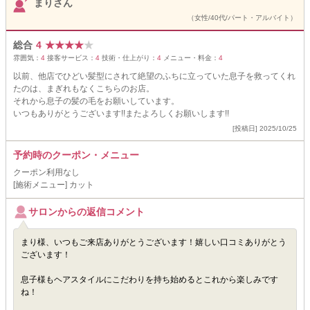
まりさん
（女性/40代/パート・アルバイト）
総合
4
★
★
★
★
★
雰囲気：
4
接客サービス：
4
技術・仕上がり：
4
メニュー・料金：
4
以前、他店でひどい髪型にされて絶望のふちに立っていた息子を救ってくれ
たのは、まぎれもなくこちらのお店。
それから息子の髪の毛をお願いしています。
いつもありがとうございます!!またよろしくお願いします!!
[投稿日] 2025/10/25
予約時のクーポン・メニュー
クーポン利用なし
[施術メニュー] カット
サロンからの返信コメント
まり様、いつもご来店ありがとうございます！嬉しい口コミありがとう
ございます！
息子様もヘアスタイルにこだわりを持ち始めるとこれから楽しみです
ね！