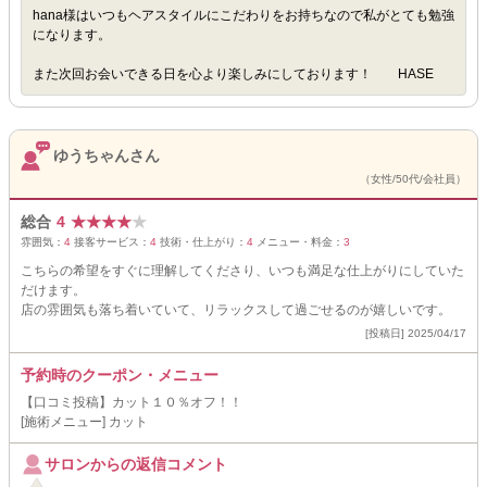
hana様はいつもヘアスタイルにこだわりをお持ちなので私がとても勉強
になります。
また次回お会いできる日を心より楽しみにしております！ HASE
ゆうちゃんさん
（女性/50代/会社員）
総合
4
★
★
★
★
★
雰囲気：
4
接客サービス：
4
技術・仕上がり：
4
メニュー・料金：
3
こちらの希望をすぐに理解してくださり、いつも満足な仕上がりにしていた
だけます。
店の雰囲気も落ち着いていて、リラックスして過ごせるのが嬉しいです。
[投稿日] 2025/04/17
予約時のクーポン・メニュー
【口コミ投稿】カット１０％オフ！！
[施術メニュー] カット
サロンからの返信コメント