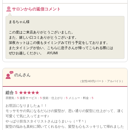
サロンからの返信コメント
まるちゃん様
この度はご来店ありがとうございました。
また、嬉しい口コミありがとうございます。
深夜カットはこの後もタイミングみて行う予定をしております。
またタイミングが合い、こちらに息子さんが帰ってこられる際には
ぜひお越しください。 AYUMI
のんさん
（女性/40代/パート・アルバイト）
総合
5
★
★
★
★
★
雰囲気：
5
接客サービス：
5
技術・仕上がり：
5
メニュー・料金：
5
お世話になりましたぁ！！
モッサモサの気になるだらけの髪型が、思い通りの髪型に仕上がって、凄く
可愛くて気に入ってまーす♪
やっぱり担当スタイリストさんはうまいっ（＾∇＾）
髪型の悩みも真剣に聞いてくれるから、髪型も心もスッキリして帰れました