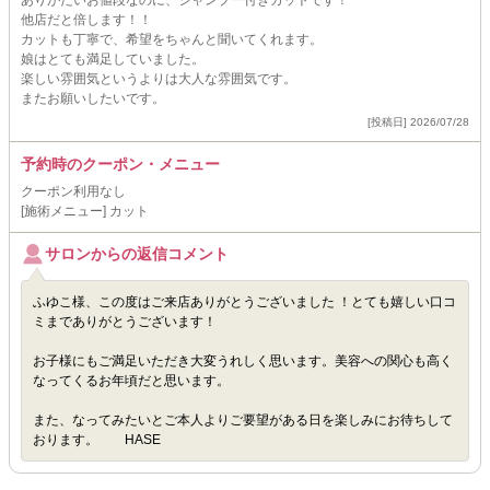
ありがたいお値段なのに、シャンプー付きカットです！
他店だと倍します！！
カットも丁寧で、希望をちゃんと聞いてくれます。
娘はとても満足していました。
楽しい雰囲気というよりは大人な雰囲気です。
またお願いしたいです。
[投稿日] 2026/07/28
予約時のクーポン・メニュー
クーポン利用なし
[施術メニュー] カット
サロンからの返信コメント
ふゆこ様、この度はご来店ありがとうございました ！とても嬉しい口コ
ミまでありがとうございます！
お子様にもご満足いただき大変うれしく思います。美容への関心も高く
なってくるお年頃だと思います。
また、なってみたいとご本人よりご要望がある日を楽しみにお待ちして
おります。 HASE