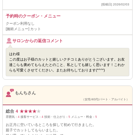
[投稿日] 2026/02/03
予約時のクーポン・メニュー
クーポン利用なし
[施術メニュー] カット
サロンからの返信コメント
はわ様
この度はお子様のカットと嬉しいクチコミありがとうございます。お友
達こらも褒めてもらえたとのこと、私としても嬉しく思います！これか
らも可愛くさせてください。またお待ちしております(*^^*)
もんちさん
（女性/40代/パート・アルバイト）
総合
4
★
★
★
★
★
雰囲気：
4
接客サービス：
4
技術・仕上がり：
5
メニュー・料金：
5
お正月に空いているところを探して初めて行きました。
親子でカットしてもらいました。