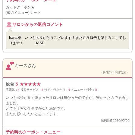
カットクーポン★
[施術メニュー] カット
サロンからの返信コメント
hana様、いつもありがとうございます！また近況報告を楽しみにしてお
ります！ HASE
キースさん
（男性/50代/自営業）
総合
5
★
★
★
★
★
雰囲気：
4
接客サービス：
4
技術・仕上がり：
5
メニュー・料金：
5
いつも出張が多く決まったサロンは無かったのですが、安かったので予約し
ました。
とても丁寧な仕事でかなり満足です。
またお願いしたいと思ってます。
[投稿日] 2026/05/06
予約時のクーポン・メニュー