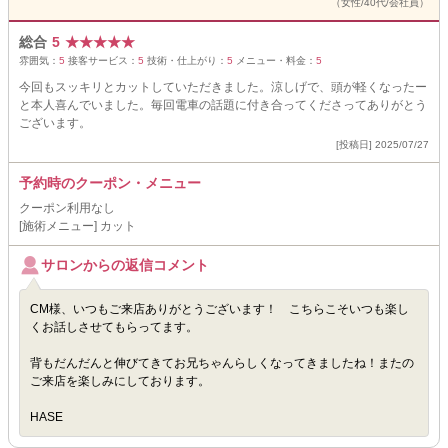
（女性/40代/会社員）
総合
5
★
★
★
★
★
雰囲気：
5
接客サービス：
5
技術・仕上がり：
5
メニュー・料金：
5
今回もスッキリとカットしていただきました。涼しげで、頭が軽くなったー
と本人喜んでいました。毎回電車の話題に付き合ってくださってありがとう
ございます。
[投稿日] 2025/07/27
予約時のクーポン・メニュー
クーポン利用なし
[施術メニュー] カット
サロンからの返信コメント
CM様、いつもご来店ありがとうございます！ こちらこそいつも楽し
くお話しさせてもらってます。
背もだんだんと伸びてきてお兄ちゃんらしくなってきましたね！またの
ご来店を楽しみにしております。
HASE