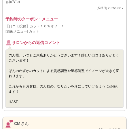
ぁ(о´∀`о)
[投稿日] 2025/08/17
予約時のクーポン・メニュー
【口コミ投稿】カット１０％オフ！！
[施術メニュー] カット
サロンからの返信コメント
のん様、いつもご来店ありがとうございます！嬉しい口コミありがとう
ございます！
ほんのわずかのカットによる質感調整や量感調整でイメージが大きく変
わります。
これからもお客様、のん様の、なりたいを形にしていけるように頑張り
ます！
HASE
CMさん