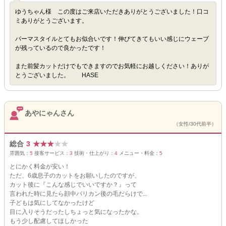
ゆうちゃん様 この度はご来店いただきありがとうございました！口コ
ミありがとうございます。
パーマスタイルとてもお似合いです！伸びてきてもいい感じにウェーブ
が残っているので良かったです！
また前髪カットだけでもできますのでお気軽にお越しください！ありが
とうございました。 HASE
あやにゃんさん
（女性/30代前半）
総合
3
★
★
★
★
★
雰囲気：
5
接客サービス：
3
技術・仕上がり：
4
メニュー・料金：
5
とにかく料金が安い！
ただ、6歳息子のカットをお願いしたのですが、
カット後に『こんな感じでいいですか？』って
言われた時に見たら顔中バリカン後の毛だらけで...
子どもは気にしてなかったけど
目に入りそうだったしちょっと気になったかな。
もう少し配慮してほしかった