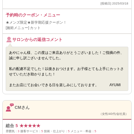
[投稿日] 2025/03/18
予約時のクーポン・メニュー
★メンズ限定★新学期応援クーポン！
[施術メニュー] カット
サロンからの返信コメント
あやにゃん様、この度はご来店ありがとうございました！ご指摘の件、
誠に申し訳ございませんでした。
私の配慮不足でした！以後きおつけます。お子様とても上手にカットさ
せていただき助かりました！
またお店にてお会いできる日を楽しみにしております。 AYUMI
CMさん
（女性/40代/会社員）
総合
5
★
★
★
★
★
雰囲気：
3
接客サービス：
5
技術・仕上がり：
5
メニュー・料金：
5