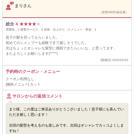
まりさん
（女性/40代/会社員）
総合
4
★
★
★
★
★
雰囲気：
3
接客サービス：
4
技術・仕上がり：
4
メニュー・料金：
4
息子の髪を切ってもらいました。
初めてのシャンプーも経験できて嬉しそうでした。
次はちょっとオシャレな髪型に挑戦できたらいいな、と思ってます。
またよろしくお願いします(*^^*)
[投稿日] 2025/02/23
予約時のクーポン・メニュー
クーポン利用なし
[施術メニュー] カット
サロンからの返信コメント
まり様、この度はご来店ありがとうございました！息子様にも喜んでい
ただき嬉しく思います！
次回の髪型を考えるのも楽しみです。次回はオシャレでカッコよくしま
すね！