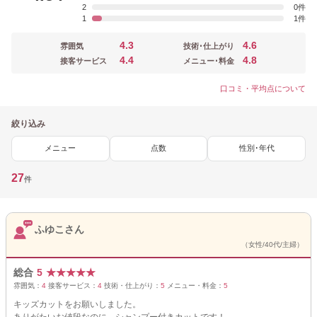
2
0
1
1
4.3
4.6
雰囲気
技術･仕上がり
4.4
4.8
接客サービス
メニュー･料金
口コミ・平均点について
絞り込み
メニュー
点数
性別･年代
27
件
ふゆこさん
（女性/40代/主婦）
総合
5
★
★
★
★
★
雰囲気：
4
接客サービス：
4
技術・仕上がり：
5
メニュー・料金：
5
キッズカットをお願いしました。