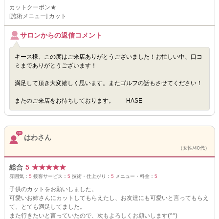
カットクーポン★
[施術メニュー] カット
サロンからの返信コメント
キース様、この度はご来店ありがとうございました！お忙しい中、口コ
ミまでありがとうございます！
満足して頂き大変嬉しく思います。またゴルフの話もさせてください！
またのご来店をお待ちしております。 HASE
はわさん
（女性/40代）
総合
5
★
★
★
★
★
雰囲気：
5
接客サービス：
5
技術・仕上がり：
5
メニュー・料金：
5
子供のカットをお願いしました。
可愛いお姉さんにカットしてもらえたし、お友達にも可愛いと言ってもらえ
て、とても満足してました。
また行きたいと言っていたので、次もよろしくお願いします(^^)