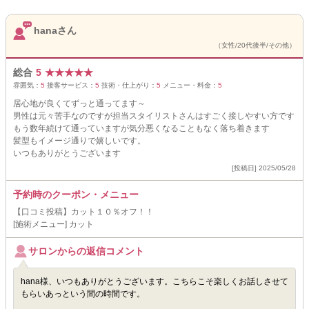
hanaさん
（女性/20代後半/その他）
総合
5
★
★
★
★
★
雰囲気：
5
接客サービス：
5
技術・仕上がり：
5
メニュー・料金：
5
居心地が良くてずっと通ってます～
男性は元々苦手なのですが担当スタイリストさんはすごく接しやすい方です
もう数年続けて通っていますが気分悪くなることもなく落ち着きます
髪型もイメージ通りで嬉しいです。
いつもありがとうございます
[投稿日] 2025/05/28
予約時のクーポン・メニュー
【口コミ投稿】カット１０％オフ！！
[施術メニュー] カット
サロンからの返信コメント
hana様、いつもありがとうございます。こちらこそ楽しくお話しさせて
もらいあっという間の時間です。