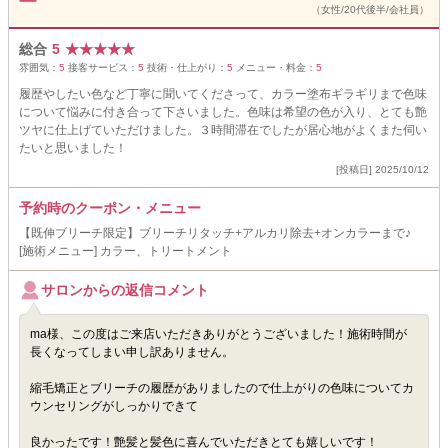
（女性/20代後半/会社員）
総合
5
★
★
★
★
★
雰囲気：
5
接客サービス：
5
技術・仕上がり：
5
メニュー・料金：
5
履歴やしたい色など丁寧に聞いてくださって、カラー塗布ギラギリまで色味
について悩みに付き合って下さいました。色味は希望の色が入り、とても艶
ツヤに仕上げていただけました。３時間滞在でしたが居心地がよくまた伺い
たいと思いました！
[投稿日] 2025/10/12
予約時のクーポン・メニュー
【既伸ブリーチ限定】ブリーチリタッチ+アルカリ除去+オンカラーまで♪
[施術メニュー] カラー、トリートメント
サロンからの返信コメント
ma様、この度はご来店いただきありがとうございました！施術時間が
長くなってしまい申し訳ありません。
縮毛矯正とブリーチの履歴がありましたので仕上がりの色味についてカ
ウンセリングがしっかりできて
良かったです！艶髪と髪色に喜んでいただきとても嬉しいです！