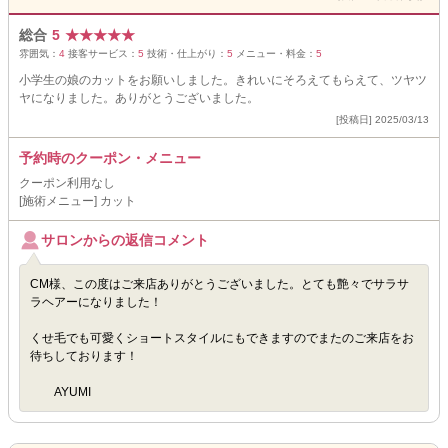
総合
5
★
★
★
★
★
雰囲気：
4
接客サービス：
5
技術・仕上がり：
5
メニュー・料金：
5
小学生の娘のカットをお願いしました。きれいにそろえてもらえて、ツヤツ
ヤになりました。ありがとうございました。
[投稿日] 2025/03/13
予約時のクーポン・メニュー
クーポン利用なし
[施術メニュー] カット
サロンからの返信コメント
CM様、この度はご来店ありがとうございました。とても艶々でサラサ
ラヘアーになりました！
くせ毛でも可愛くショートスタイルにもできますのでまたのご来店をお
待ちしております！
AYUMI