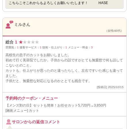
こちらこそこれからもよろしくお願いいたします！ HASE
ミルさん
（女性/40代）
総合
1
★
★
★
★
★
雰囲気：
1
接客サービス：
1
技術・仕上がり：
1
メニュー・料金：
3
高校生の息子のカットをお願いしました。
初めて行く美容院でしだか、子供からの話ですがとても無愛想で何も話して
こないとのこと。
カットも、仕上がりが思ったのと違ったらしく、左右ですいた感じも違って
ました。
子供だと、無愛想な対応になるのかととても残念です。
[投稿日] 2025/10/15
予約時のクーポン・メニュー
【メンズ割の日】セットも簡単！お任せカット5,720円→3,850円
[施術メニュー] カット
サロンからの返信コメント