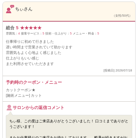
ちぃさん
（女性/50代）
総合
5
★
★
★
★
★
雰囲気：
4
接客サービス：
5
技術・仕上がり：
5
メニュー・料金：
5
仕事帰りに初めて行きました
遅い時間まで営業されていて助かります
雰囲気もよく心地よく感じました
仕上がりもいい感じ
また利用させていただきます
[投稿日] 2026/07/18
予約時のクーポン・メニュー
カットクーポン★
[施術メニュー] カット
サロンからの返信コメント
ちぃ様、この度はご来店ありがとうございました！ 口コミまでありがと
うございます！
またお仕事帰りのご来店をお待ちしております。 酷暑が続きますがお