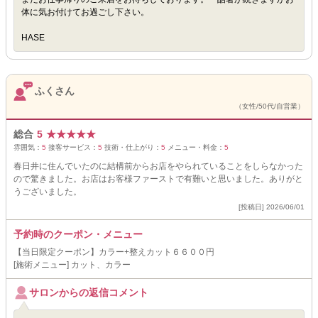
体に気お付けてお過ごし下さい。
HASE
ふくさん
（女性/50代/自営業）
総合
5
★
★
★
★
★
雰囲気：
5
接客サービス：
5
技術・仕上がり：
5
メニュー・料金：
5
春日井に住んでいたのに結構前からお店をやられていることをしらなかった
ので驚きました。お店はお客様ファーストで有難いと思いました。ありがと
うございました。
[投稿日] 2026/06/01
予約時のクーポン・メニュー
【当日限定クーポン】カラー+整えカット６６００円
[施術メニュー] カット、カラー
サロンからの返信コメント