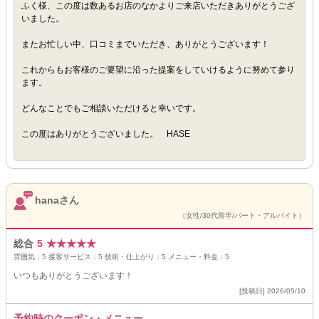
ふく様、この度は数あるお店のなかよりご来店いただきありがとうござ
いました。
またお忙しい中、口コミまでいただき、ありがとうございます！
これからもお客様のご要望に沿った提案をしていけるように努めて参り
ます。
どんなことでもご相談いただけると幸いです。
この度はありがとうございました。 HASE
hanaさん
（女性/30代前半/パート・アルバイト）
総合
5
★
★
★
★
★
雰囲気：
5
接客サービス：
5
技術・仕上がり：
5
メニュー・料金：
5
いつもありがとうございます！
[投稿日] 2026/05/10
予約時のクーポン・メニュー