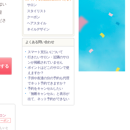
はい
サロン
スタイリスト
迎
クーポン
ださ
ヘアスタイル
ネイルデザイン
よくある問い合わせ
スマート支払いについて
行きたいサロン・近隣のサロ
ンが掲載されていません
約する
ポイントはどこのサロンで使
えますか？
子供や友達の分の予約も代理
でネット予約できますか？
予約をキャンセルしたい
「無断キャンセル」と表示が
出て、ネット予約ができない
ロン
クーポン
さしいと