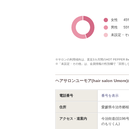
女性
45
男性
55
未設定・そ
※サロンの利用傾向は、直近3カ月間のHOT PEPPER 
※「未設定・その他」は、会員情報の性別欄で「回答し
ヘアサロンユーモア(hair salon Umo
電話番号
番号を表示
住所
愛媛県今治市郷桜井
アクセス・道案内
今治街道(旧19
のもりくん)