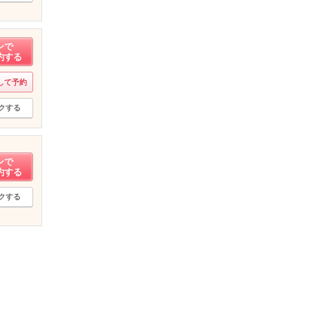
ンで
約する
して予約
クする
ンで
約する
クする