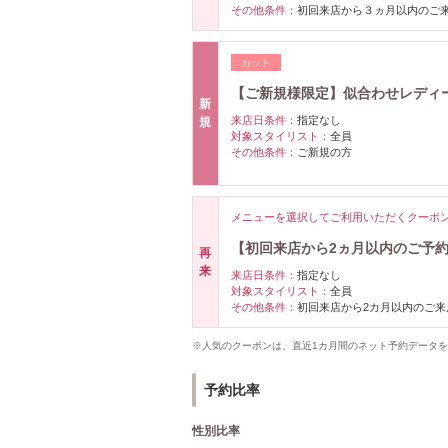
その他条件：
初回来店から３ヵ月以内のご
カット
【ご新規様限定】似合わせレディース
新
来店日条件：
指定なし
規
対象スタイリスト：
全員
その他条件：
ご新規の方
メニューを選択してご利用いただくクーポ
【初回来店から2ヵ月以内のご予約
再
来
来店日条件：
指定なし
対象スタイリスト：
全員
その他条件：
初回来店から2カ月以内のご来
※人気のクーポンは、直近1カ月間のネット予約データ
予約比率
性別比率