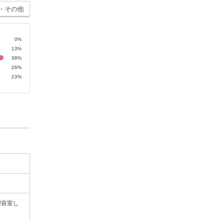
・その他
0%
13%
38%
26%
23%
理容室し