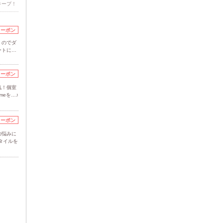
キープ！
クーポン
くのでダ
ートに…
クーポン
気！個室
meを…♪
クーポン
の悩みに
タイルを