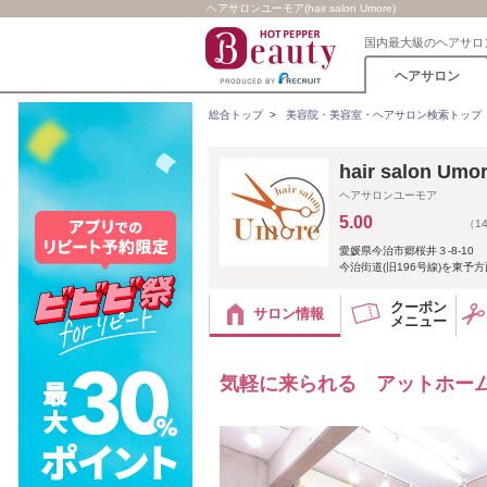
ヘアサロンユーモア(hair salon Umore)
国内最大級のヘアサロ
ヘアサロン
総合トップ
>
美容院・美容室・ヘアサロン検索トップ
hair salon Umo
ヘアサロンユーモア
5.00
（1
愛媛県今治市郷桜井３-8-10
今治街道(旧196号線)を東
クーポン
サロン情報
メニュー
気軽に来られる アットホームな