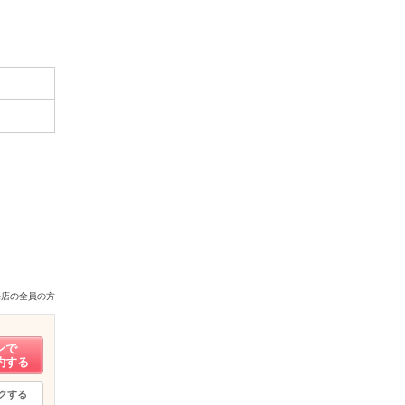
来店の全員の方
ンで
約する
クする