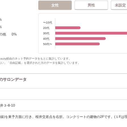
女性
男性
未設定
%
〜10代
%
20代
30代
の他
0
%
40代
50代〜
Beauty経由のネット予約データをもとに集計しています。
ない」「自由記載」を選択された方のデータを集計しています。
re)のサロンデータ
３-8-10
6号線)を東予方面に行き、桜井交差点を右折。コンクリートの建物の2Fです。(１Fは