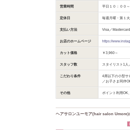
営業時間
平日１０：００
定休日
毎週月曜・第１
支払い方法
Visa／Mastercar
お店のホームページ
https://www.inst
カット価格
￥3,960～
スタッフ数
スタイリスト1人
こだわり条件
4席以下の小型サ
／お子さま同伴O
その他
ポイント利用OK
ヘアサロンユーモア(hair salon Umor