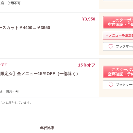
来店 併用不可
¥3,950
このクーポ
空席確認・予
カット￥4400→￥3950
メニューを追加
ブックマー
ンです
15％オフ
このクーポ
限定☆】全メニュー15％OFF（一部除く）
空席確認・予
ブックマー
店 併用不可
をもとに集計しています。
年代比率