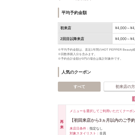
平均予約金額
初来店
¥4,000～¥4
2回目以降来店
¥4,000～¥4
※平均予約金額は、直近1年間のHOT PEPPER Bea
※回数券購入分を含みます。
※予約合計金額が0円の場合は集計対象外です。
人気のクーポン
すべて
初来店の方
メニューを選択してご利用いただくクーポ
【初回来店から3ヵ月以内のご予約
再
来
来店日条件：
指定なし
対象スタイリスト：
全員