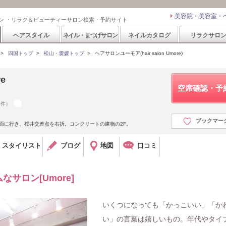
美容院・美容室・
ン ・リラク＆ビューティーサロン検索・予約サイト
ヘアスタイル
ネイル・まつげサロン
ネイルカタログ
リラクサロ
>
四国トップ
>
松山・愛媛トップ
>
ヘアサロンユーモア(hair salon Umore)
re
空席確認・予
4件）
ブックマー
予方面に行き、桜井交差点を右折。コンクリートの建物の2F。
スタイリスト
ブログ
地図
口コミ
サロン[Umore]
いくつになっても「かっこいい」「か
い」の言葉は嬉しいもの。年代やタイ