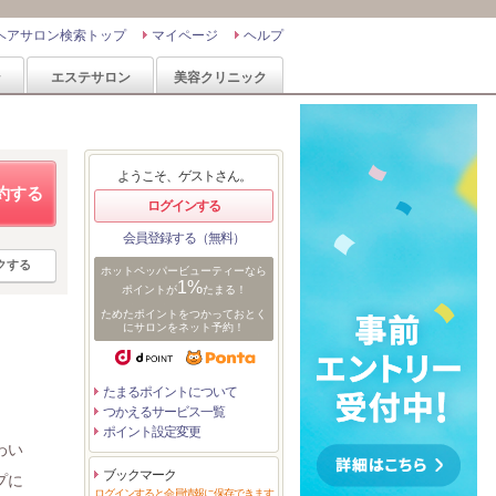
ヘアサロン検索トップ
マイページ
ヘルプ
ン
エステサロン
美容クリニック
ようこそ、ゲストさん。
約する
ログインする
会員登録する（無料）
クする
ホットペッパービューティーなら
1%
ポイントが
たまる！
ためたポイントをつかっておとく
にサロンをネット予約！
たまるポイントについて
つかえるサービス一覧
ポイント設定変更
わい
ブックマーク
プに
ログインすると会員情報に保存できます