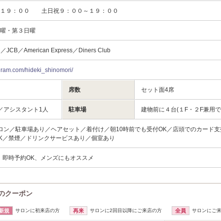
～１９：００ 土日祝９：００～１９：００
火曜・第３日曜
d／JCB／American Express／Diners Club
agram.com/hideki_shinomori/
席数
セット面4席
／アシスタント1人
駐車場
建物前に４台(１F・２F兼用で
ロン／駐車場あり／ヘアセット／着付け／朝10時前でも受付OK／店頭でのカード支
K／禁煙／ドリンクサービスあり／個室あり
、即時予約OK、メンズにもオススメ
e)のクーポン
新規
サロンに初来店の方
再来
サロンに2回目以降にご来店の方
全員
サロンにご