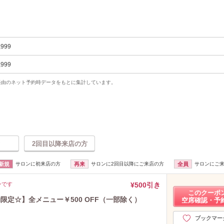
,999
,999
uty経由のネット予約時データをもとに集計しています。
2回目以降来店の方
新規
サロンに初来店の方
再来
サロンに2回目以降にご来店の方
全員
サロンにご
ンです
¥500引き
このクーポ
限定☆】全メニュー￥500 OFF（一部除く）
空席確認・予
ブックマー