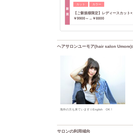
カット
カラー
新
【ご新規様限定】レディースカット
規
￥9900～→￥8800
ヘアサロンユーモア(hair salon Umor
海外の方も来ています☆English OK！
サロンの利用傾向