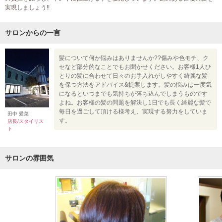
実現しましょう!!
サロンからの一言
髪について何か悩みはありませんか??傷みや色モチ、ク
セなど部分的なことでもお聞かせください。お客様1人ひ
とりの髪に合わせて日々のお手入れがしやすく綺麗な髪
を保つ方法をアドバイス&提案します。髪の悩みは一度気
になるといつまでも気持ちが落ち込んでしまうものです
よね。お客様の髪の問題を解決し1日でも長く綺麗な髪で
毎日を過ごして頂ける様考え、実現する努力をしていま
田中 愛菜
す。
店長/スタイリス
ト
サロンの雰囲気