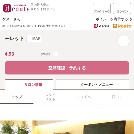
国内最大級の
サロン予約サイト
ブックマーク
ログイン
ゲストさん
ポイントを表示する
ポイントが1%たまる！
ポイントはサロン予約でつかえる！
モレット
MAP
4.93
（26件）
空席確認・予約する
クーポン・メニュー
サロン情報
スタイ
トップ
スタイル
口コミ
リスト