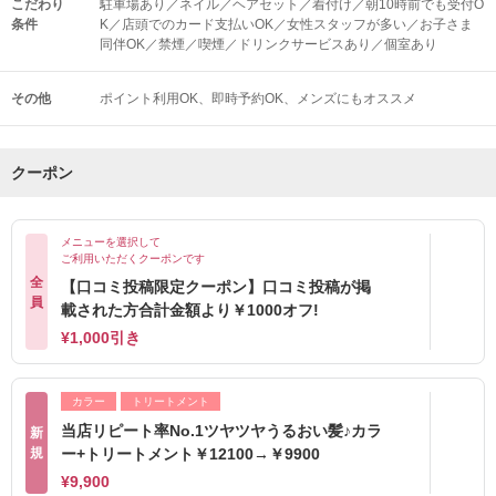
こだわり
駐車場あり／ネイル／ヘアセット／着付け／朝10時前でも受付O
条件
K／店頭でのカード支払いOK／女性スタッフが多い／お子さま
同伴OK／禁煙／喫煙／ドリンクサービスあり／個室あり
その他
ポイント利用OK
即時予約OK
メンズにもオススメ
クーポン
メニューを選択して
ご利用いただくクーポンです
全
【口コミ投稿限定クーポン】口コミ投稿が掲
員
載された方合計金額より￥1000オフ!
¥1,000引き
カラー
トリートメント
当店リピート率No.1ツヤツヤうるおい髪♪カラ
新
規
ー+トリートメント￥12100→￥9900
¥9,900