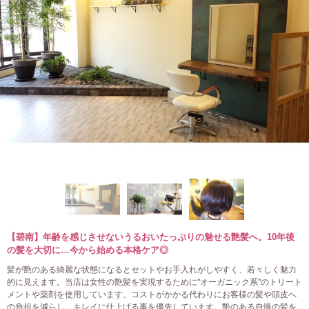
【碧南】年齢を感じさせないうるおいたっぷりの魅せる艶髪へ。10年後
の髪を大切に…今から始める本格ケア◎
髪が艶のある綺麗な状態になるとセットやお手入れがしやすく、若々しく魅力
的に見えます。当店は女性の艶髪を実現するために"オーガニック系"のトリート
メントや薬剤を使用しています、コストがかかる代わりにお客様の髪や頭皮へ
の負担を減らし、キレイに仕上げる事を優先しています。艶のある自慢の髪を