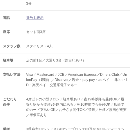
3分
電話
番号を表示
座席
セット面3席
スタッフ数
スタイリスト4人
駐車場
店の前1台／大通り3台（旗目印あり）
支払い方法
Visa／Mastercard／JCB／American Express／Diners Club／Un
ionPay（銀聯）／Discover／現金・pay pay・auペイ ・d払い・i
D・楽天ペイ・交通系電子マネー
こだわり
4席以下の小型サロン／駐車場あり／夜19時以降も受付OK／最
条件
寄り駅から徒歩3分以内にある／朝10時前でも受付OK／店頭で
のカード支払いOK／お子さま同伴OK／禁煙／分煙／漫画が充実
／半個室あり
備考
<理容室><ヘッドスパ><ツーブロック><耳かき><レディースシ