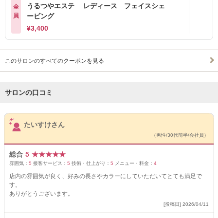
うるつやエステ レディース フェイスシェ
全
員
ービング
¥3,400
このサロンのすべてのクーポンを見る
サロンの口コミ
サロンPick Up
たいすけさん
（男性/30代前半/会社員）
総合
5
★
★
★
★
★
雰囲気：
5
接客サービス：
5
技術・仕上がり：
5
メニュー・料金：
4
店内の雰囲気が良く、好みの長さやカラーにしていただいてとても満足で
す。
ありがとうございます。
[投稿日] 2026/04/11