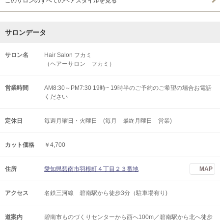
このサロンのすべてのヘアスタイルを見る
サロンデータ
サロン名
Hair Salon フカミ
（ヘアーサロン フカミ）
営業時間
AM8:30～PM7:30 19時~ 19時半のご予約のご希望の場合お電話
ください
定休日
毎週月曜日・火曜日 (毎月 最終月曜日 営業)
カット価格
￥4,700
住所
愛知県碧南市羽根町４丁目２３番地
MAP
アクセス
名鉄三河線 碧南駅から徒歩3分（駐車場有り)
道案内
碧南市ものづくりセンターから西へ100m／碧南駅から北へ徒歩