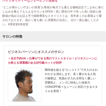
ハイクオリティーなシェービング技術を
“どこか懐かしい佇まいの床屋”お客様が毎月でも通える価格設定でこまめに身だ
しなみを整えてもらえるサロンをOPEN！長い歴史の中で培った高い技術と経
験値が強み◎お話上手で経験豊富なスタイリストは、長年多くのお客様より愛
されております。温かく落ち着いた雰囲気の当店に、ぜひ一度お越しくださ
い。#理容室#美容室
サロンの特徴
ビジネスパーソンにオススメのサロン
＜当日予約OK＞仕事ができる男のマストスタイル！ビジネスシーンに
も映える清潔感のある好印象カットが好評
期待値を超える“カッコイイ”で大人のさわ
やかさを演出します。長く愛される人気
の秘密は、気負わず入れる明るく優しい
雰囲気と、メンズに特化した技術力
◎ON/OFF様々なシーンに対応できるスタ
イルを実現！