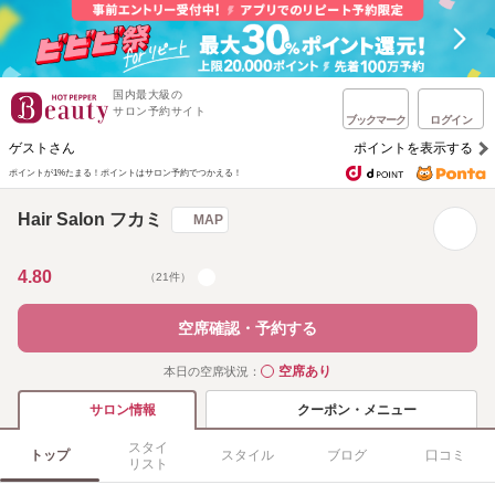
国内最大級の
サロン予約サイト
ブックマーク
ログイン
ゲストさん
ポイントを表示する
ポイントが1%たまる！
ポイントはサロン予約でつかえる！
Hair Salon フカミ
MAP
4.80
（21件）
空席確認・予約する
空席あり
本日の空席状況：
◯
クーポン・メニュー
サロン情報
スタイ
トップ
スタイル
ブログ
口コミ
リスト