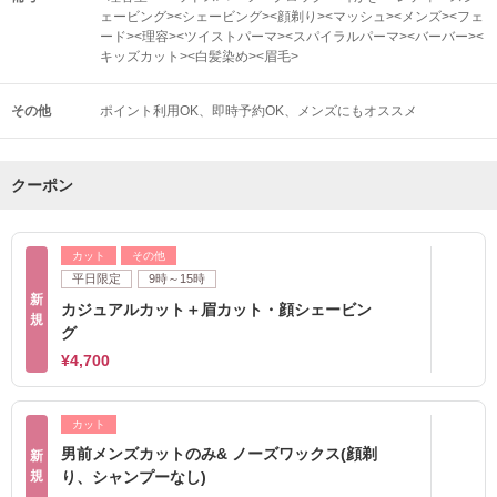
ェービング><シェービング><顔剃り><マッシュ><メンズ><フェ
ード><理容><ツイストパーマ><スパイラルパーマ><バーバー><
キッズカット><白髪染め><眉毛>
その他
ポイント利用OK
即時予約OK
メンズにもオススメ
クーポン
カット
その他
平日限定
9時～15時
新
カジュアルカット＋眉カット・顔シェービン
規
グ
¥4,700
カット
男前メンズカットのみ& ノーズワックス(顔剃
新
規
り、シャンプーなし)