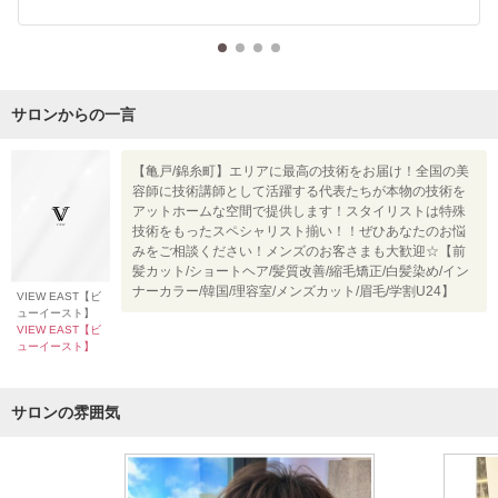
サロンからの一言
【亀戸/錦糸町】エリアに最高の技術をお届け！全国の美
容師に技術講師として活躍する代表たちが本物の技術を
アットホームな空間で提供します！スタイリストは特殊
技術をもったスペシャリスト揃い！！ぜひあなたのお悩
みをご相談ください！メンズのお客さまも大歓迎☆【前
髪カット/ショートヘア/髪質改善/縮毛矯正/白髪染め/イン
ナーカラー/韓国/理容室/メンズカット/眉毛/学割U24】
VIEW EAST【ビ
ューイースト】
VIEW EAST【ビ
ューイースト】
サロンの雰囲気