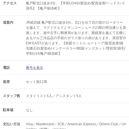
アクセス
亀戸駅北口徒歩3分。【学割U24/白髪染め/髪質改善/ヘッドスパ/
眉毛】【亀戸/錦糸町】
道案内
JR総武線 亀戸駅北口徒歩3分。北口を出て目の前のロータリー
を越えて、マクドナルドとサンコーシューズの間の明治通りを直
進します。途中左手に郵便局があります。眼鏡屋を越えて左横に
あるマル三洋品店の手前のガラス張りの扉があります。美容室VI
EW EASTがあります。【前髪カット/ショートヘア/髪質改善/縮
毛矯正/白髪染め/インナーカラー/韓国/メンズカット/理容室/眉毛/
学割U24/亀戸/錦糸町】
電話
番号を表示
座席
セット面12席
スタッフ数
スタイリスト5人／アシスタント5人
駐車場
なし
支払い方法
Visa／Mastercard／JCB／American Express／Diners Club／Un