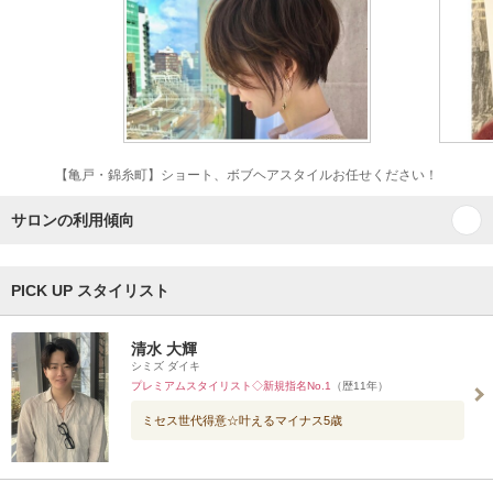
【亀戸・錦糸町】ショート、ボブヘアスタイルお任せください！
サロンの利用傾向
PICK UP スタイリスト
清水 大輝
シミズ ダイキ
プレミアムスタイリスト◇新規指名No.1
（歴11年）
ミセス世代得意☆叶えるマイナス5歳