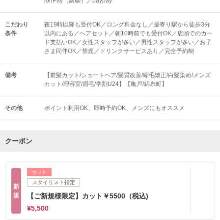
ionPay（銀聯）／paypay
こだわり
夜19時以降も受付OK／ロング料金なし／最寄り駅から徒歩3分
条件
以内にある／ヘアセット／朝10時前でも受付OK／店頭でのカー
ド支払いOK／女性スタッフが多い／男性スタッフが多い／お子
さま同伴OK／禁煙／ドリンクサービスあり／完全予約制
備考
【前髪カット/ショートヘア/髪質改善/縮毛矯正/白髪染め/メンズ
カット/理容室/眉毛/学割U24】【亀戸/錦糸町】
その他
ポイント利用OK
即時予約OK
メンズにもオススメ
クーポン
カット
スタイリスト指定
新
規
【ご新規様限定】カット￥5500（税込)
¥5,500