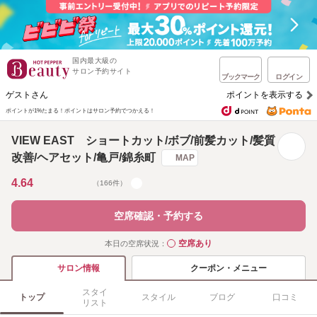
国内最大級の
サロン予約サイト
ブックマーク
ログイン
ゲストさん
ポイントを表示する
ポイントが1%たまる！
ポイントはサロン予約でつかえる！
VIEW EAST ショートカット/ボブ/前髪カット/髪質
改善/ヘアセット/亀戸/錦糸町
MAP
4.64
（166件）
空席確認・予約する
空席あり
本日の空席状況：
◯
クーポン・メニュー
サロン情報
スタイ
トップ
スタイル
ブログ
口コミ
リスト