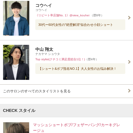
コウヘイ
コウヘイ
《リピート率店舗No. 1》@view_kouhei
（歴8年）
30代ー60代女性の"絶壁解消"似合わせ小顔ショート
中山 翔太
ナカヤマ ショウタ
Top stylist(クチコミ満足度総合1位！)
（歴4年）
【ショート&ボブ指名NO.1】大人女性のお悩み解決！
このサロンのすべてのスタイリストを見る
CHECK スタイル
マッシュショートボブ/フェザーバング/カーキグレ
ージュ