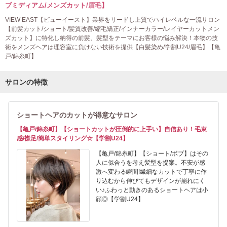
ブミディアム/メンズカット/眉毛】
VIEW EAST【ビューイースト】業界をリードし上質でハイレベルな一流サロン
【前髪カット/ショート/髪質改善/縮毛矯正/インナーカラー/レイヤーカットメン
ズカット】に特化し納得の前髪、髪型をテーマにお客様の悩み解決！本物の技
術をメンズヘアは理容室に負けない技術を提供【白髪染め/学割U24/眉毛】【亀
戸/錦糸町】
サロンの特徴
ショートヘアのカットが得意なサロン
【亀戸/錦糸町】【ショートカットが圧倒的に上手い】自信あり！毛束
感/襟足/簡単スタイリング☆【学割U24】
【亀戸/錦糸町】【ショート/ボブ】はその
人に似合うを考え髪型を提案。不安が感
激へ変わる瞬間!繊細なカットで丁寧に作
り込むから伸びてもデザインが崩れにく
い♪ふわっと動きのあるショートヘアは小
顔◎【学割U24】