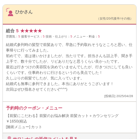
サロンPick Up
ひかさん
（女性/20代後半/その他）
総合
5
★
★
★
★
★
雰囲気：
5
接客サービス：
5
技術・仕上がり：
5
メニュー・料金：
5
結婚式参列時の髪型で前髪ありで、早急に予約取れそうなところと思い、仕
事帰りに行ってみました。
初めてで、道は迷いかけましたが、当たりです。担当さんも話上手、聞き手
上手で、数十分でしたが、リピありだなと思うくらい良かったです。
最近は行きつけの美容院を決めていませんでしたが、行きつけにしても良い
くらいです。仕事終わりに行けるというのも美点でした！
久しぶりの前髪でしたが、気に入っています。
結婚式も無事に参列できました。本当にありがとうございます！
次回はぜひ指名させてください(*^^*)
[投稿日] 2025/04/28
予約時のクーポン・メニュー
【前髪にこだわる】前髪のお悩み解決 前髪カット＋カウンセリング
￥1650(税込
[施術メニュー] カット