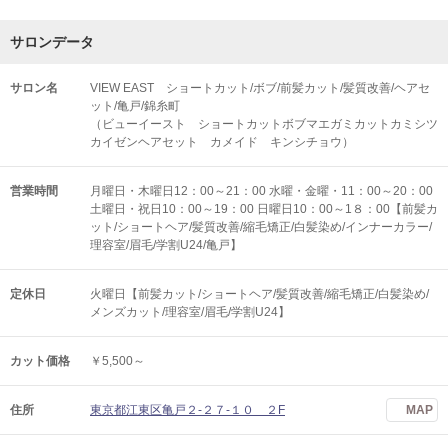
サロンデータ
サロン名
VIEW EAST ショートカット/ボブ/前髪カット/髪質改善/ヘアセ
ット/亀戸/錦糸町
（ビューイースト ショートカットボブマエガミカットカミシツ
カイゼンヘアセット カメイド キンシチョウ）
営業時間
月曜日・木曜日12：00～21：00 水曜・金曜・11：00～20：00
土曜日・祝日10：00～19：00 日曜日10：00～1８：00【前髪カ
ット/ショートヘア/髪質改善/縮毛矯正/白髪染め/インナーカラー/
理容室/眉毛/学割U24/亀戸】
定休日
火曜日【前髪カット/ショートヘア/髪質改善/縮毛矯正/白髪染め/
メンズカット/理容室/眉毛/学割U24】
カット価格
￥5,500～
住所
東京都江東区亀戸２-２７-１０ ２F
MAP