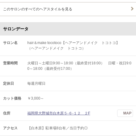
このサロンのすべてのヘアスタイルを見る
サロンデータ
サロン名
hair＆make tocotoco【ヘアーアンドメイク トコトコ】
（ヘアーアンドメイク トコトコ）
営業時間
火曜日～土曜日9:00～18:00（最終受付18:00） 日曜・祝日9:0
0～18:00（最終受付17:00）
定休日
毎週月曜日
カット価格
￥3,000～
住所
福岡県大野城市白木原５-６-１２ ２F
MAP
アクセス
【白木原】駐車場8台有／当日予約◎