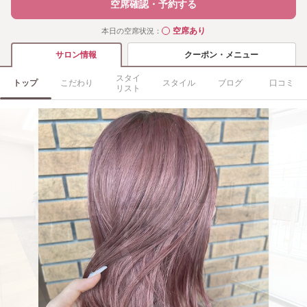
空席確認・予約する
空席あり
本日の空席状況：
◯
クーポン・メニュー
サロン情報
スタイ
トップ
こだわり
スタイル
ブログ
口コミ
リスト