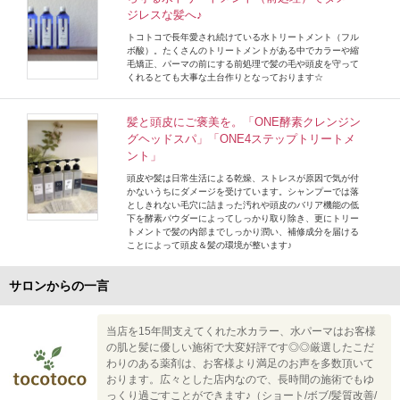
ジレスな髪へ♪
トコトコで長年愛され続けている水トリートメント（フル
ボ酸）。たくさんのトリートメントがある中でカラーや縮
毛矯正、パーマの前にする前処理で髪の毛や頭皮を守って
くれるとても大事な土台作りとなっております☆
髪と頭皮にご褒美を。「ONE酵素クレンジン
グヘッドスパ」「ONE4ステップトリートメ
ント」
頭皮や髪は日常生活による乾燥、ストレスが原因で気が付
かないうちにダメージを受けています。シャンプーでは落
としきれない毛穴に詰まった汚れや頭皮のバリア機能の低
下を酵素パウダーによってしっかり取り除き、更にトリー
トメントで髪の内部までしっかり潤い、補修成分を届ける
ことによって頭皮＆髪の環境が整います♪
サロンからの一言
当店を15年間支えてくれた水カラー、水パーマはお客様
の肌と髪に優しい施術で大変好評です◎◎厳選したこだ
わりのある薬剤は、お客様より満足のお声を多数頂いて
おります。広々とした店内なので、長時間の施術でもゆ
っくり過ごすことができます♪（ショート/ボブ/髪質改善/