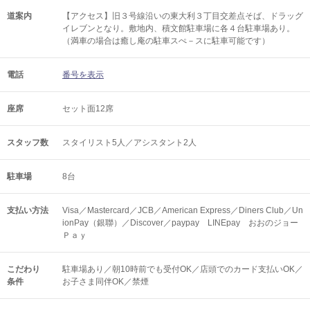
道案内
【アクセス】旧３号線沿いの東大利３丁目交差点そば、ドラッグ
イレブンとなり。敷地内、積文館駐車場に各４台駐車場あり。
（満車の場合は癒し庵の駐車スぺ－スに駐車可能です）
電話
番号を表示
座席
セット面12席
スタッフ数
スタイリスト5人／アシスタント2人
駐車場
8台
支払い方法
Visa／Mastercard／JCB／American Express／Diners Club／Un
ionPay（銀聯）／Discover／paypay LINEpay おおのジョー
Ｐａｙ
こだわり
駐車場あり／朝10時前でも受付OK／店頭でのカード支払いOK／
条件
お子さま同伴OK／禁煙