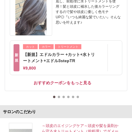
底し、前処理に水トリートメントを使
用！髪と頭皮に補水した後カラーリング
するので髪や頭皮に優しく色モチ
UP◎『いつも綺麗な髪でいたい』そんな
思いを叶えます♪
カット
カラー
トリートメント
【新規】エドルカラー +カット+水トリ
新
規
ートメント+エドル3stepTR
¥9,800
おすすめクーポンをもっと見る
サロンのこだわり
～頭皮のエイジングケア～頭皮や髪を薬剤か
ら守る水トリートメント（前処理）でダメー