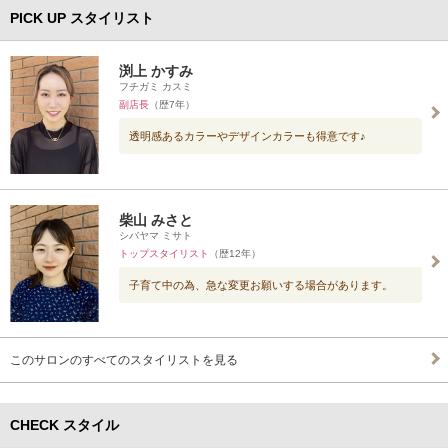
PICK UP スタイリスト
渕上 かすみ
フチガミ カスミ
副店長
（歴7年）
透明感あるカラーやデザインカラーも得意です♪
柴山 みさと
シバヤマ ミサト
トップスタイリスト
（歴12年）
子育て中の為、急な変更お願いする場合があります。
このサロンのすべてのスタイリストを見る
CHECK スタイル