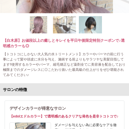
【白木原】お値段以上の癒しとキレイを平日午後限定特別クーポンで♪透
明感カラーも◎
【トコトコにしかない大人気の水トリートメント】カラーやパーマの前に行う
事によって髪や頭皮に水分を与え、施術する前よりもサラツヤな美髪目指して
ます!!使用するカラーやパーマ、縮毛矯正など薬剤全てに美容液を配合しており
極限までのダメージレスに◎こだわり抜いた最高級の仕上がりをぜひ堪能され
てみてください♪
サロンの特徴
デザインカラーが得意なサロン
【edolエドルカラー】で透明感のあるクリアな発色を是非トコトコで♪
ダメージを与えない為に必要なケアを徹