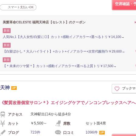
空席確認・
スマート支払いOK
美髪革命CELESTE 福岡天神店【セレスト】のクーポン
新規
人気No,1【大人女性/白髪に◎】カット+感動イノアカラー+選べるトリ￥14,100→
新規
【白髪ぼかし＊大人ハイライト】+カット+イノアカラー+次世代酸熱Tr￥29,600→
新規
【＊未来のツヤ髪＊】カット+感動イノアカラー+選べる上質トリ￥17,500→
岡天神
UP
ブックマ
《髪質改善個室サロン＊》エイジングケアでノンコンプレックスヘアへ
天神駅出口4から徒歩4分
アクセス
￥5,500～
セット面4席
カット
席数
723件
1096件
ブログ
口コミ
UP