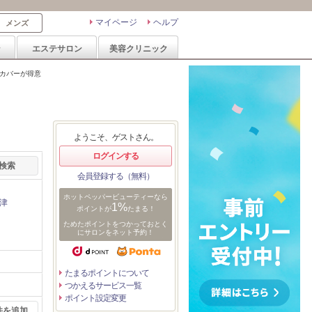
マイページ
ヘルプ
メンズ
ン
エステサロン
美容クリニック
髪カバーが得意
ようこそ、ゲストさん。
ログインする
会員登録する（無料）
ホットペッパービューティーなら
津
1%
ポイントが
たまる！
ためたポイントをつかっておとく
にサロンをネット予約！
たまるポイントについて
つかえるサービス一覧
ポイント設定変更
件を追加