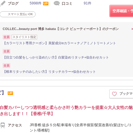
5998件
91件
ブログ
口コミ
UP
空席確認・
スマート支払いOK
COLLEC...beauty port 博多 hakata【コレク ビューティーポート】のクーポン
全員
スタイリスト指定
【カラーリスト専用クーポン】美髪成分inカラー＋ナノアミノトリートメント
全員
【目立つ白髪をしっかり染めたい方】白髪染めリタッチ+似合わせカット
全員
【根本リタッチのみしたい方】リタッチカラー+似合わせカット
ィピ】
UP
ブックマ
白髪カバーしつつ透明感と柔らかさ叶う艶カラーを提案☆大人女性の魅
き出します！！【香椎/千早】
JR香椎:徒歩５分/駐車場有り[全席半個室/髪質改善/白髪ぼかし/
アクセス
ント/香椎駅]