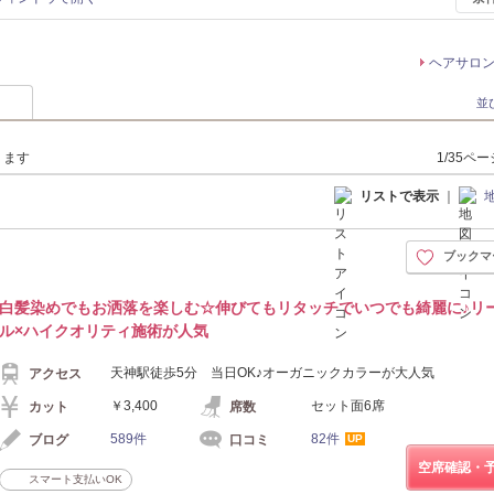
ヘアサロ
並
ります
1/35ペ
リストで表示
｜
ブックマ
白髪染めでもお洒落を楽しむ☆伸びてもリタッチでいつでも綺麗に♪リ
ル×ハイクオリティ施術が人気
天神駅徒歩5分 当日OK♪オーガニックカラーが大人気
アクセス
￥3,400
セット面6席
カット
席数
589件
82件
ブログ
口コミ
UP
空席確認・
スマート支払いOK