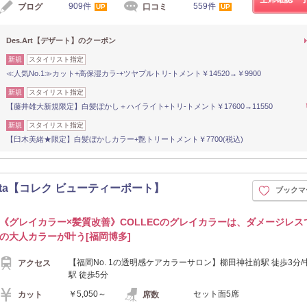
909件
559件
ブログ
口コミ
UP
UP
Des.Art【デザート】のクーポン
新規
スタイリスト指定
≪人気No.1≫カット+高保湿カラ-+ツヤプルトリ-トメント￥14520→￥9900
新規
スタイリスト指定
【藤井雄大新規限定】白髪ぼかし＋ハイライト+トリ-トメント￥17600→11550
新規
スタイリスト指定
【臼木美緒★限定】白髪ぼかしカラー+艶トリートメント￥7700(税込)
多 hakata【コレク ビューティーポート】
ブックマ
《グレイカラー×髪質改善》COLLECのグレイカラーは、ダメージレス
の大人カラーが叶う[福岡博多]
【福岡No. 1の透明感ケアカラーサロン】櫛田神社前駅 徒歩3分/
アクセス
駅 徒歩5分
￥5,050～
セット面5席
カット
席数