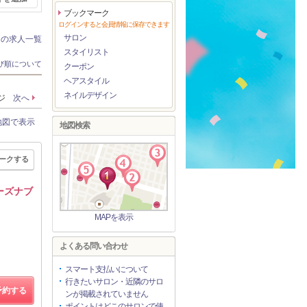
ブックマーク
ログインすると会員情報に保存できます
サロン
ンの求人一覧
スタイリスト
び順について
クーポン
ヘアスタイル
ネイルデザイン
ージ
次へ
地図で表示
地図検索
ークする
ーズナブ
MAPを表示
よくある問い合わせ
スマート支払いについて
行きたいサロン・近隣のサロ
予約する
ンが掲載されていません
ポイントはどこのサロンで使