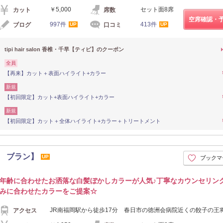
￥5,000
セット面8席
カット
席数
空席確認・
997件
413件
ブログ
口コミ
UP
UP
tipi hair salon 香椎・千早【ティピ】のクーポン
全員
【再来】カット＋表面ハイライト+カラー
新規
【初回限定】カット+表面ハイライト+カラー
新規
【初回限定】カット＋全体ハイライト+カラー＋トリートメント
ココ ブラン】
UP
ブックマ
年齢に合わせたお洒落な白髪ぼかしカラーが人気♪丁寧なカウンセリン
みに合わせたカラーをご提案☆
JR南福岡駅から徒歩17分 春日市の徳洲会病院近くの餃子の王
アクセス