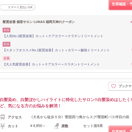
空席確認・
スマート支払いOK
髪質改善 個室サロン LUNAS 福岡天神のクーポン
新規
【人気No.1髪質改善】カット＋ケアカラー＋ケラチントリートメント
新規
【スタッフオススメNo.1髪質改善】カット＋カラー＋酸熱トリートメント
全員
【大人気髪質改善】カット＋ケアカラー＋ケラチントリートメント
ブックマ
白髪染め、白髪ぼかしハイライトに特化したサロン!!白髪染めはしたく
ど、気になる方のお悩みを解消！
《大名から徒歩５分》警固四つ角からスグ/警固町バス停目の前
アクセス
￥4,950～
セット面9席
カット
席数
空席確認・