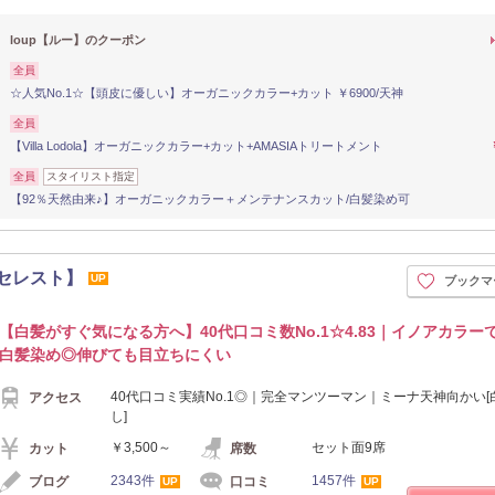
loup【ルー】のクーポン
全員
☆人気No.1☆【頭皮に優しい】オーガニックカラー+カット ￥6900/天神
全員
【Villa Lodola】オーガニックカラー+カット+AMASIAトリートメント
全員
スタイリスト指定
【92％天然由来♪】オーガニックカラー＋メンテナンスカット/白髪染め可
【セレスト】
UP
ブックマ
【白髪がすぐ気になる方へ】40代口コミ数No.1☆4.83｜イノアカラー
白髪染め◎伸びても目立ちにくい
40代口コミ実績No.1◎｜完全マンツーマン｜ミーナ天神向かい[
アクセス
し]
￥3,500～
セット面9席
カット
席数
2343件
1457件
ブログ
口コミ
UP
UP