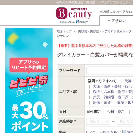
福岡の人気の美容院・美容室・ヘアサロン/グレイカラー・白
国内最大級のヘアサロ
ヘアサロン
総合トップ
>
美容院・美容室・ヘアサロン検索トップ
なサロン
【重要】熊本県熊本地方で発生した地震の影響の
グレイカラー・白髪カバーが得意な
フリーワード
福岡エリアすべて
｜
天神
｜
大濠・西新・藤崎・姪浜
エリア・駅
｜
桜坂・六本松・別府・荒
｜
井尻・雑餉隈・春日原・
｜
宗像・遠賀
｜
飯塚・田
日付
日付未定
｜
今日（8/7）
｜
～
来店時刻
料金
メニュー料金を指定