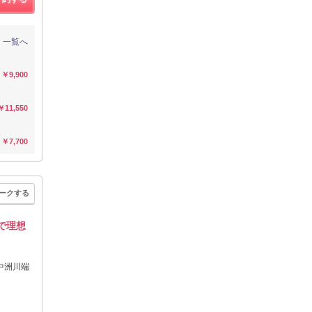
一覧へ
￥9,900
￥11,550
￥7,700
ークする
で理想
中洲川端