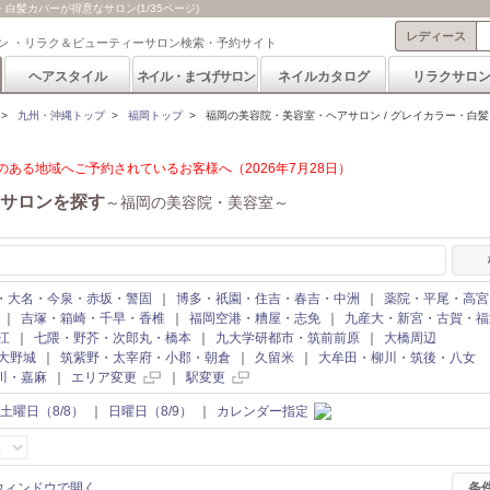
髪カバーが得意なサロン(1/35ページ)
レディース
ン ・リラク＆ビューティーサロン検索・予約サイト
ヘアスタイル
ネイル・まつげサロン
ネイルカタログ
リラクサロ
>
九州・沖縄トップ
>
福岡トップ
>
福岡の美容院・美容室・ヘアサロン / グレイカラー・白
ある地域へご予約されているお客様へ（2026年7月28日）
サロンを探す
～福岡の美容院・美容室～
・大名・今泉・赤坂・警固
｜
博多・祇園・住吉・春吉・中洲
｜
薬院・平尾・高宮
｜
吉塚・箱崎・千早・香椎
｜
福岡空港・糟屋・志免
｜
九産大・新宮・古賀・福
江
｜
七隈・野芥・次郎丸・橋本
｜
九大学研都市・筑前前原
｜
大橋周辺
大野城
｜
筑紫野・太宰府・小郡・朝倉
｜
久留米
｜
大牟田・柳川・筑後・八女
川・嘉麻
｜
エリア変更
｜
駅変更
土曜日（8/8）
｜
日曜日（8/9）
｜
カレンダー指定
条