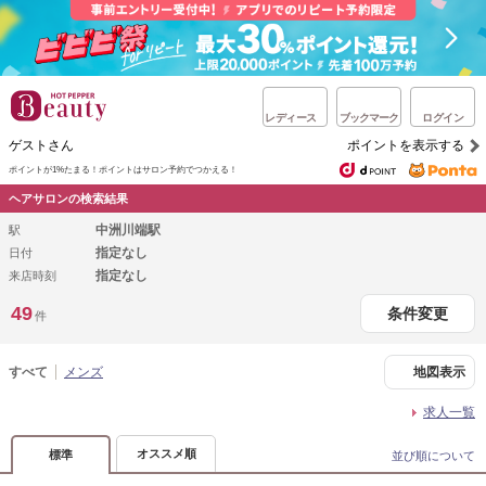
レディース
ブックマーク
ログイン
ゲストさん
ポイントを表示する
ポイントが1%たまる！
ポイントはサロン予約でつかえる！
ヘアサロンの検索結果
中洲川端駅
駅
指定なし
日付
指定なし
来店時刻
49
条件変更
件
すべて
メンズ
地図表示
求人一覧
オススメ順
標準
並び順について