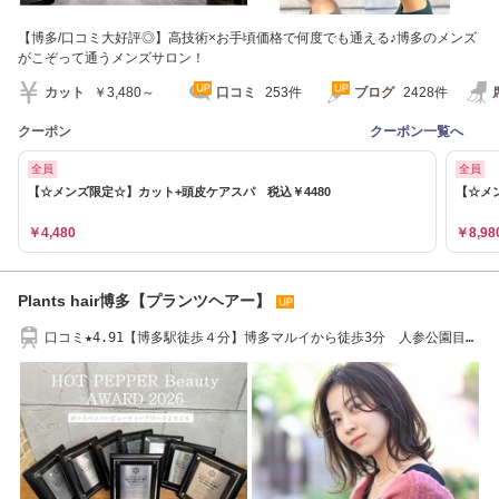
【博多/口コミ大好評◎】高技術×お手頃価格で何度でも通える♪博多のメンズ
がこぞって通うメンズサロン！
カット
￥3,480～
口コミ
253件
ブログ
2428件
クーポン
クーポン一覧へ
全員
全員
【☆メンズ限定☆】カット+頭皮ケアスパ 税込￥4480
【☆メ
￥4,480
￥8,98
Plants hair博多【プランツヘアー】
口コミ★4.91【博多駅徒歩４分】博多マルイから徒歩3分 人参公園目の
前 博多