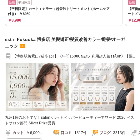
新規
平日限定
新規
【平日限定】カット＋カラー＋超音波トリートメント (ホームケア
【圧倒
付き) ￥8980
ートメ
￥8,980
￥12,9
est-r. Fukuoka 博多店 美髪矯正/髪質改善カラー/艶髪/オーガ
ニック
【博多駅筑紫口/徒歩1分】《年間15000名超え利用超人気salon》【髪
質改善】【Aujua】
九州1位のおもてなしsalon♪ホットペッパービューティーアワード 2026 ベス
トサロン部門 Silver Prize受賞
カット
￥6,000～
口コミ
1817件
ブログ
3313件