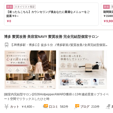
新規
スタイリスト指定
新規
【迷ったらこちら】カウンセリング後あなたに最適なメニューをご
期間限定
提案￥0～
￥1540
￥0
￥9,90
博多 髪質改善 美容室NAVY 髪質改善 完全完結型個室サロン
【JR博多駅・博多口】徒歩５分 /博多駅前/髪質改善/全席完結型個室型
サロン/年中無休
[個室内完結型サロン]2026HotpepperAWARD獲得☆13年連続受賞☆プライベ
ート空間でリラックスしたひと時
カット
￥4,400～
口コミ
582件
ブログ
210件