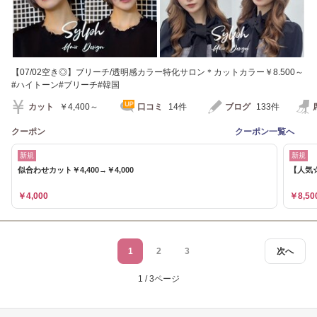
【07/02空き◎】ブリーチ/透明感カラー特化サロン＊カットカラー￥8.500～
#ハイトーン#ブリーチ#韓国
カット
￥4,400～
口コミ
14件
ブログ
133件
クーポン
クーポン一覧へ
新規
新規
似合わせカット￥4,400→￥4,000
【人気☆
￥4,000
￥8,50
1
2
3
次へ
1 / 3ページ