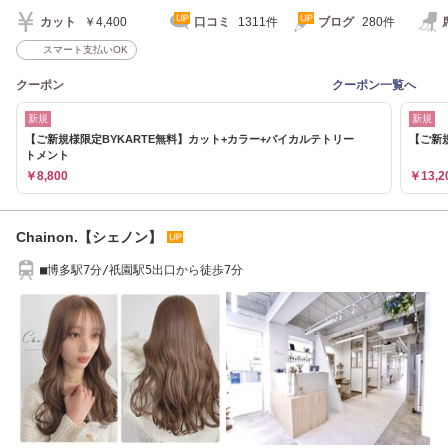
カット
￥4,400
口コミ
1311件
ブログ
280件
スマート支払いOK
クーポン
クーポン一覧へ
新規
新規
【ご新規様限定BYKARTE無料】カット+カラー+バイカルテトリー
【ご新
トメント
￥8,800
￥13,2
Chainon.【シェノン】
■博多駅7分/祇園駅5出口から徒歩7分