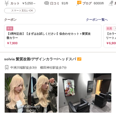
カット
￥5,050～
口コミ
91件
ブログ
6000件
スマート支払いOK
クーポン
クーポン一覧へ
新規
全員
【3周年記念】【まずはお試しください】似合わせカット＋髪質改
【カラ
善カラー
リート
￥7,900
￥6,90
solvia 髪質改善/デザインカラー/ヘッドスパ
中洲川端駅徒歩3分 櫛田神社駅徒歩7分