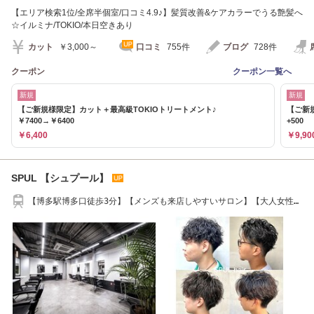
【エリア検索1位/全席半個室/口コミ4.9♪】髪質改善&ケアカラーでうる艶髪へ
☆イルミナ/TOKIO/本日空きあり
カット
￥3,000～
口コミ
755件
ブログ
728件
クーポン
クーポン一覧へ
新規
新規
【ご新規様限定】カット＋最高級TOKIOトリートメント♪
【ご新
￥7400→￥6400
+500
￥6,400
￥9,90
SPUL 【シュプール】
【博多駅博多口徒歩3分】【メンズも来店しやすいサロン】【大人女性】
【当日予約ok】