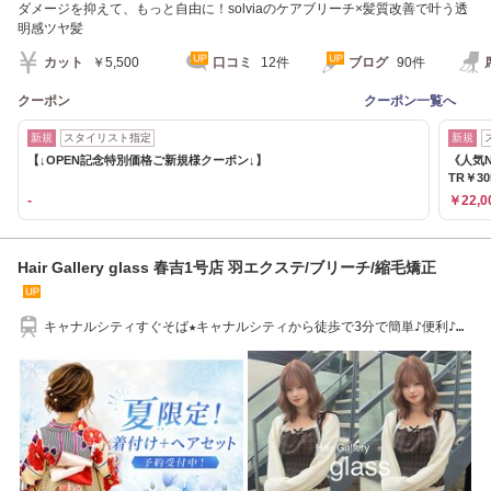
ダメージを抑えて、もっと自由に！solviaのケアブリーチ×髪質改善で叶う透
明感ツヤ髪
カット
￥5,500
口コミ
12件
ブログ
90件
クーポン
クーポン一覧へ
新規
スタイリスト指定
新規
【↓OPEN記念特別価格ご新規様クーポン↓】
《人気
TR￥30
-
￥22,0
Hair Gallery glass 春吉1号店 羽エクステ/ブリーチ/縮毛矯正
キャナルシティすぐそば★キャナルシティから徒歩で3分で簡単♪便利♪に
アクセス★