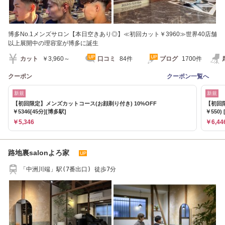
博多No.1メンズサロン【本日空きあり◎】≪初回カット￥3960≫世界40店舗
以上展開中の理容室が博多に誕生
カット
￥3,960～
口コミ
84件
ブログ
1700件
クーポン
クーポン一覧へ
新規
新規
【初回限定】メンズカットコース(お顔剃り付き) 10%OFF
【初回限
￥5346[45分][博多駅]
￥550) 
￥5,346
￥6,44
路地裏salonよろ家
「中洲川端」駅(7番出口) 徒歩7分