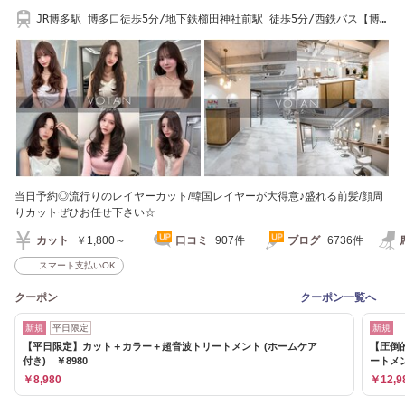
JR博多駅 博多口徒歩5分/地下鉄櫛田神社前駅 徒歩5分/西鉄バス【博多
駅前三丁目】すぐ
当日予約◎流行りのレイヤーカット/韓国レイヤーが大得意♪盛れる前髪/顔周
りカットぜひお任せ下さい☆
カット
￥1,800～
口コミ
907件
ブログ
6736件
スマート支払いOK
クーポン
クーポン一覧へ
新規
平日限定
新規
【平日限定】カット＋カラー＋超音波トリートメント (ホームケア
【圧倒
付き) ￥8980
ートメ
￥8,980
￥12,9