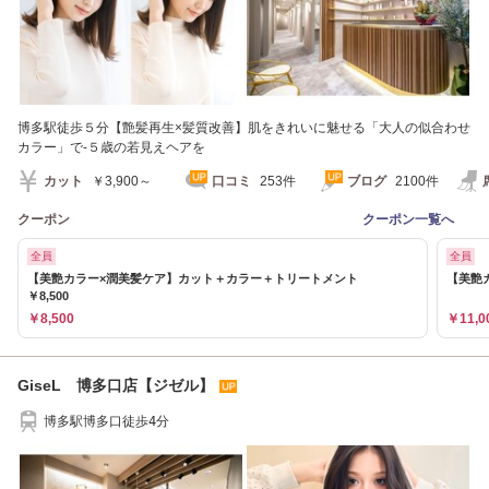
博多駅徒歩５分【艶髪再生×髪質改善】肌をきれいに魅せる「大人の似合わせ
カラー」で-５歳の若見えヘアを
カット
￥3,900～
口コミ
253件
ブログ
2100件
クーポン
クーポン一覧へ
全員
全員
【美艶カラー×潤美髪ケア】カット＋カラー＋トリートメント
【美艶カ
￥8,500
￥8,500
￥11,0
GiseL 博多口店【ジゼル】
博多駅博多口徒歩4分