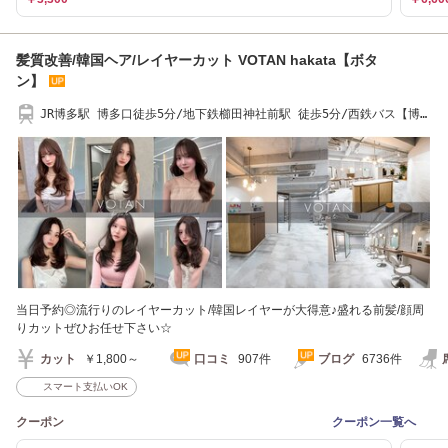
髪質改善/韓国ヘア/レイヤーカット VOTAN hakata【ボタ
ン】
JR博多駅 博多口徒歩5分/地下鉄櫛田神社前駅 徒歩5分/西鉄バス【博多
駅前三丁目】すぐ
当日予約◎流行りのレイヤーカット/韓国レイヤーが大得意♪盛れる前髪/顔周
りカットぜひお任せ下さい☆
カット
￥1,800～
口コミ
907件
ブログ
6736件
スマート支払いOK
クーポン
クーポン一覧へ