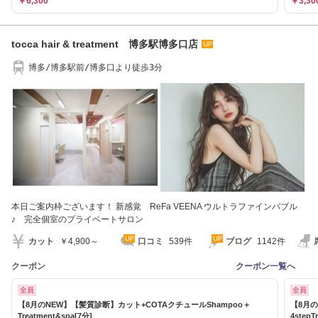
￥6,300
￥3,30
tocca hair & treatment 博多駅博多口店
博多/博多駅前/博多口より徒歩3分
本日ご案内枠ございます！ 新感覚 ReFa VEENA ウルトラファインバブル
♪ 完全個室のプライベートサロン
カット
￥4,900～
口コミ
539件
ブログ
1142件
クーポン
クーポン一覧へ
全員
全員
【8月のNEW】【髪質診断】カット+COTAクチュールShampoo＋
【8月の
Treatment&spa[7分]
4step