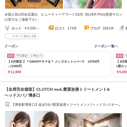
全国人気100名店選出 ビューティーアワード2026 SILVER Prize受賞サロン
の実力をご体験下さい
カット
￥5,500～
口コミ
173件
ブログ
3581件
スマート支払いOK
クーポン
クーポン一覧へ
新規
平日限定
17時まで
新規
【 8月限定 】＊ON/OFFキマる＊ メンズカット+パーマ 14750円
【 8
→11900円
+眉カ
￥11,900
￥6,00
【全席完全個室】CLUTCH muk.髪質改善トリートメント&
ヘッドスパ／博多口
【博多駅博多口】徒歩5分/髪質改善トリートメント/ヘッドスパ/オーガ
ニックカラー