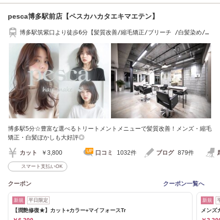
pesca博多駅前店【ペスカハカタエキマエテン】
博多駅筑紫口より徒歩6分【髪質改善/縮毛矯正/ブリーチ /白髪染め/エ
クステ/韓国】
博多駅5分☆豊富な選べるトリートメントメニューで髪質改善！メンズ・縮毛
矯正・白髪ぼかしも大好評◎
カット
￥3,800
口コミ
1032件
ブログ
879件
スマート支払いOK
クーポン
クーポン一覧へ
新規
平日限定
新規
【潤艶修復★】カット+カラー+マイフォースTr
メンズ