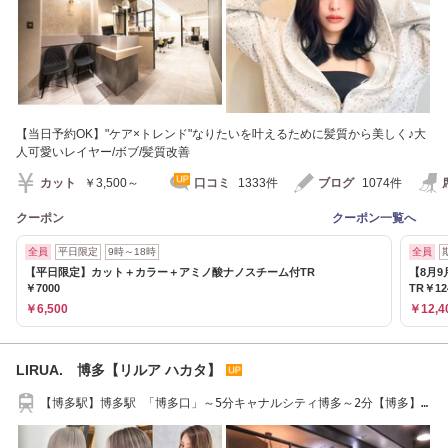
【当日予約OK】"ケア×トレンド"なりたいを叶えるために髪質から美しく♪大
人可愛いレイヤー/ボブ/髪質改善
カット
￥3,500～
口コミ
1333件
ブログ
1074件
クーポン
クーポン一覧へ
全員
平日限定
9時～18時
全員
【平日限定】カット＋カラー＋アミノ酸ナノスチーム付TR
【8月
￥7000
TR￥12
￥6,500
￥12,4
LIRUA. 博多【リルア ハカタ】
【博多駅】博多駅 「博多口」～5分キャナルシティ博多～2分【博多】
櫛田神社前駅3分