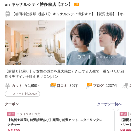
on キャナルシティ博多前店【オン】
【櫛田神社前駅 徒歩1分|キャナルシティ博多すぐ】【髪質改善】【オ
ージュアサロン】
【前髪と顔周り】が女性の魅力を最大限に引き出す☆人生で一番なりたい顔
周りデザインを叶えるサロン|オン
カット
￥1,650～
口コミ
307件
ブログ
1237件
スマート支払いOK
クーポン
クーポン一覧へ
新規
スタイリスト指定
新規
【無料★顔周り前髪診断あり】顔周り前髪カット+スタイリングレ
【福岡
クチャー
トリー
￥3,300
￥6,60