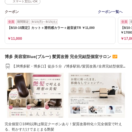
スマート支払いOK
クーポン
クーポン一覧へ
全員
期間限定
8/10(月)～8/15(土)
全員
【8/10-15限定】カット＋透明感カラー＋超音波TR ￥11,000
【8/1
￥1700
￥11,000
￥17,0
博多 美容室Blue(ブルー) 髪質改善 完全完結型個室サロン
【JR博多駅・博多口】徒歩５分 /博多駅前/髪質改善/全席完結型個室型
サロン/年中無休
完全個室◎18時以降は限定クーポンあり！髪質改善特化☆完全個室で叶え
る、乾かすだけでまとまる艶髪