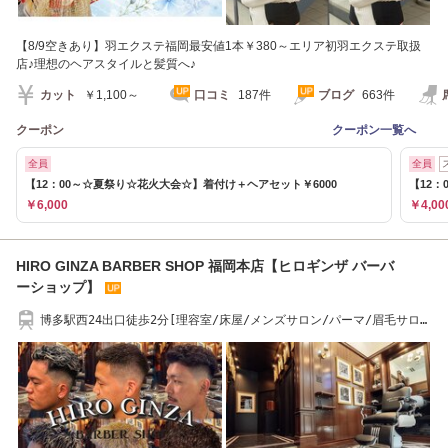
【8/9空きあり】羽エクステ福岡最安値1本￥380～エリア初羽エクステ取扱
店♪理想のヘアスタイルと髪質へ♪
カット
￥1,100～
口コミ
187件
ブログ
663件
クーポン
クーポン一覧へ
全員
全員
【12：00～☆夏祭り☆花火大会☆】着付け＋ヘアセット￥6000
【12：
￥6,000
￥4,00
HIRO GINZA BARBER SHOP 福岡本店【ヒロギンザ バーバ
ーショップ】
博多駅西24出口徒歩2分[理容室/床屋/メンズサロン/パーマ/眉毛サロ
ン]