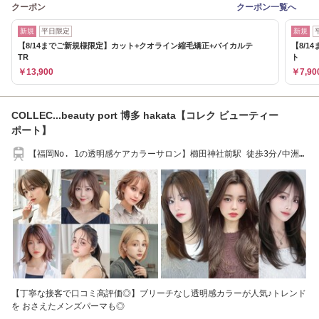
クーポン
クーポン一覧へ
新規
平日限定
新規
【8/14までご新規様限定】カット+クオライン縮毛矯正+バイカルテ
【8/
TR
ト
￥13,900
￥7,90
COLLEC...beauty port 博多 hakata【コレク ビューティー
ポート】
【福岡No. 1の透明感ケアカラーサロン】櫛田神社前駅 徒歩3分/中洲川
端駅 徒歩5分
【丁寧な接客で口コミ高評価◎】ブリーチなし透明感カラーが人気♪トレンド
を おさえたメンズパーマも◎