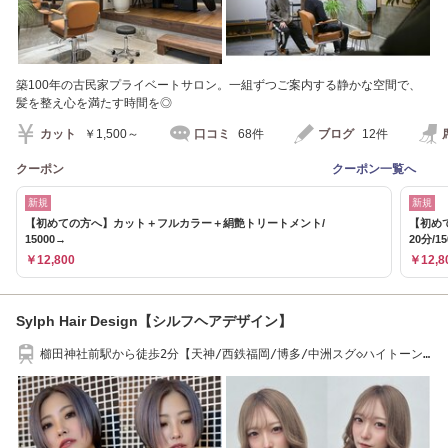
築100年の古民家プライベートサロン。一組ずつご案内する静かな空間で、
髪を整え心を満たす時間を◎
カット
￥1,500～
口コミ
68件
ブログ
12件
クーポン
クーポン一覧へ
新規
新規
【初めての方へ】カット＋フルカラー＋絹艶トリートメント/
【初め
15000→
20分/1
￥12,800
￥12,8
Sylph Hair Design【シルフヘアデザイン】
櫛田神社前駅から徒歩2分【天神/西鉄福岡/博多/中洲スグ◇ハイトーン/
透明感カラー】