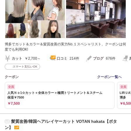
博多でカット＆カラー＆髪質改善の実力No.１スペシャリスト、クーポンは何
度でも利用OK!
カット
￥2,700～
口コミ
214件
ブログ
676件
スマート支払いOK
クーポン
クーポン一覧へ
全員
全員
人気Ｎｏ1☆カット＋全体カラー＋極潤トリートメント＆スチーム
LIR
保湿￥7500
博多
￥7,500
￥6,50
髪質改善/韓国ヘア/レイヤーカット VOTAN hakata【ボタ
PR
ン】