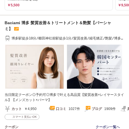
￥5,500
￥9,50
Baciami 博多 髪質改善＆トリートメント＆艶髪【バーシャ
ミ】
博多駅徒歩10分/櫛田神社前駅徒歩1分/髪質改善/縮毛矯正/艶髪/博多美
容室/メンズ/博多
当日限定クーポン◎予約可◎博多で叶える高品質【髪質改善×レイヤースタイ
ル】【メンズカット×パーマ】
カット
￥4,950
口コミ
1027件
ブログ
1909件
スマート支払いOK
クーポン
クーポン一覧へ