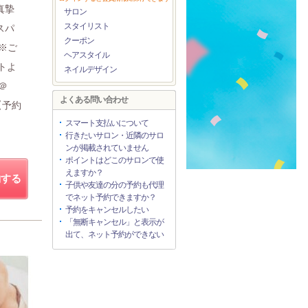
真摯
サロン
スタイリスト
スパ
クーポン
※ご
ヘアスタイル
トよ
ネイルデザイン
＠
よくある問い合わせ
【予約
スマート支払いについて
行きたいサロン・近隣のサロ
ンが掲載されていません
ポイントはどこのサロンで使
えますか？
約する
子供や友達の分の予約も代理
でネット予約できますか？
予約をキャンセルしたい
「無断キャンセル」と表示が
出て、ネット予約ができない