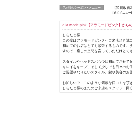
【髪質改善Z
予約時のクーポン・メニュー
[施術メニュー
a la mode pink【アラモードピンク】か
しらたま様
この度はアラモードピンクへご来店頂き誠
初めてのお店はとても緊張するものです。
すので、癒しの空間を言っていただけとて
スタイルやヘッドスパも今回初めてさせて
キレイをキープ、そして少しでも日々のお
ご要望やなりたいスタイル、髪や美容のお
お忙しい中、このような素敵な口コミを頂
しらたま様のまたのご来店をスタッフ一同