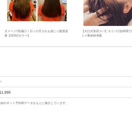
ダメージ7割減◎！日々の手入れも楽に☆髪質改
【大口式美容スパ】タイパ◎短時間で
善【ZEROカラー】
う☆整体師考案
中
11,999
uty経由のネット予約時データをもとに集計しています。