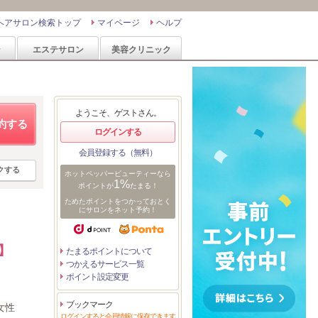
ヘアサロン検索トップ
マイページ
ヘルプ
ン
エステサロン
美容クリニック
ようこそ、ゲストさん。
約する
ログインする
会員登録する（無料）
クする
ホットペッパービューティーなら
1%
ポイントが
たまる！
ためたポイントをつかっておとく
にサロンをネット予約！
】
たまるポイントについて
つかえるサービス一覧
ポイント設定変更
ブックマーク
女性
ログインすると会員情報に保存できます