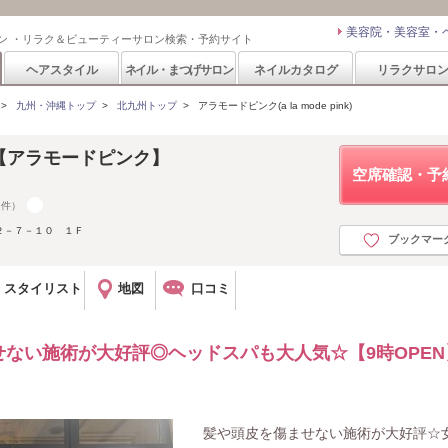
美容院・美容室・
ン ・リラク＆ビューティーサロン検索・予約サイト
ヘアスタイル
ネイル・まつげサロン
ネイルカタログ
リラクサロ
>
九州・沖縄トップ
>
北九州トップ
>
アラモードピンク(a la mode pink)
pink【アラモードピンク】
空席確認・予
6件）
２－７－１０ １Ｆ
ブックマー
スタイリスト
地図
口コミ
ない施術が大好評◎ヘッドスパも大人気☆【9時OPEN
髪や頭皮を傷ませない施術が大好評☆