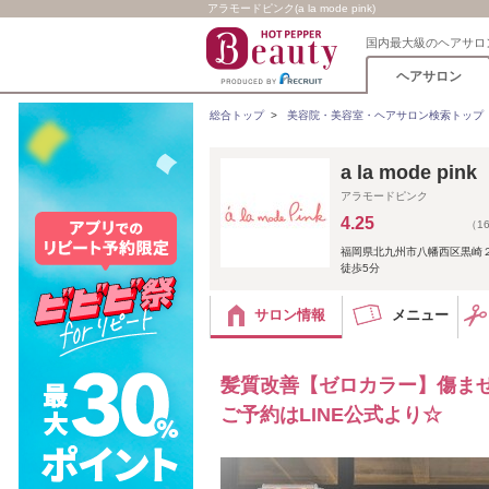
アラモードピンク(a la mode pink)
国内最大級のヘアサロ
ヘアサロン
総合トップ
>
美容院・美容室・ヘアサロン検索トップ
a la mode 
アラモードピンク
4.25
（1
福岡県北九州市八幡西区黒崎
徒歩5分
サロン情報
メニュー
髪質改善【ゼロカラー】傷ませ
ご予約はLINE公式より☆