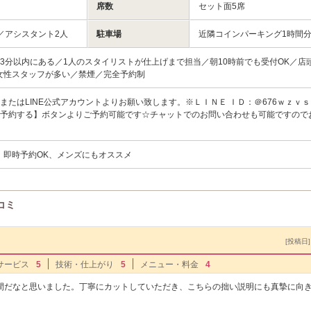
席数
セット面5席
／アシスタント2人
駐車場
近隣コインパーキング1時間
3分以内にある／1人のスタイリストが仕上げまで担当／朝10時前でも受付OK／店
女性スタッフが多い／禁煙／完全予約制
またはLINE公式アカウントよりお願い致します。※ＬＩＮＥ ＩＤ：＠676ｗｚｖ
【予約する】ボタンよりご予約可能です☆チャットでのお問い合わせも可能ですので
、即時予約OK、メンズにもオススメ
口コミ
[投稿日] 
サービス
5
技術・仕上がり
5
メニュー・料金
4
間だなと思いました。丁寧にカットしていただき、こちらの拙い説明にも真摯に向