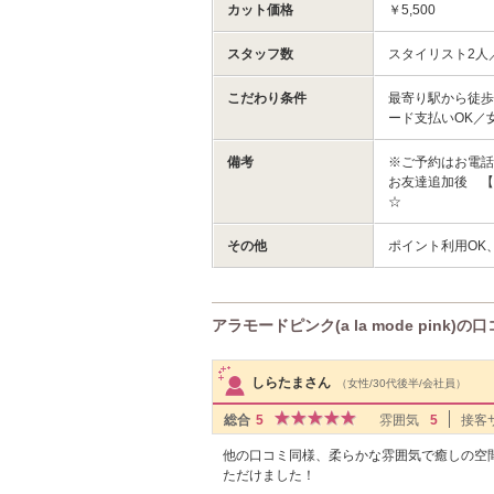
カット価格
￥5,500
スタッフ数
スタイリスト2人
こだわり条件
最寄り駅から徒歩
ード支払いOK／
備考
※ご予約はお電話
お友達追加後 
☆
その他
ポイント利用OK
アラモードピンク(a la mode pink)の
サロンPick Up
しらたまさん
（女性/30代後半/会社員）
総合
5
雰囲気
5
接客
他の口コミ同様、柔らかな雰囲気で癒しの空
ただけました！