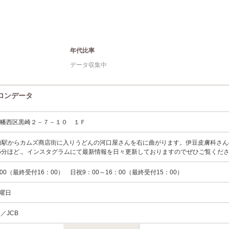
年代比率
データ収集中
のサロンデータ
八幡西区黒崎２－７－１０ １Ｆ
崎駅からカムズ商店街に入りうどんの河口屋さんを右に曲がります。伊豆皮膚科さん
5分ほど.。インスタグラムにて最新情報を日々更新しておりますのでぜひご覧くだ
：00（最終受付16：00） 日祝9：00～16：00（最終受付15：00）
火曜日
rd／JCB