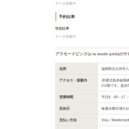
データ収集中
予約比率
性別比率
データ収集中
アラモードピンク(a la mode pink)
住所
福岡県北九州市
アクセス・道案内
JR鹿児島本線黒
の1階です。徒歩
営業時間
平日9：00～17
定休日
毎週水曜日/第2
支払い方法
Visa／Masterca