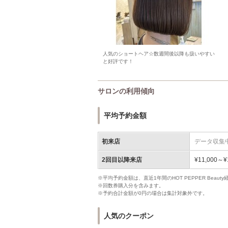
人気のショートヘア☆数週間後以降も扱いやすい
と好評です！
サロンの利用傾向
平均予約金額
初来店
データ収集
2回目以降来店
¥11,000～¥
※平均予約金額は、直近1年間のHOT PEPPER Bea
※回数券購入分を含みます。
※予約合計金額が0円の場合は集計対象外です。
人気のクーポン