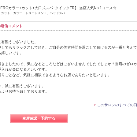
EROカラー+カット+大口式スパ+クイックTR】 当店人気No.1コース☆
] カット、カラー、トリートメント、ヘッドスパ
らの返信コメント
に有難うございました。
少しでもリラックスして頂き、ご自分の美容時間を過ごして頂けるのが一番と考えて
も嬉しいです。
頂きましたので、気になるところなどはございませんでしたでしょか？当店のゼロカ
手入れが楽になるといいです。
困りごとなど、気軽に相談できるようなお店でありたいと思います。
き、誠に有難うございます。
心よりお待ち致しております。
このサロンのすべての
空席確認・予約する