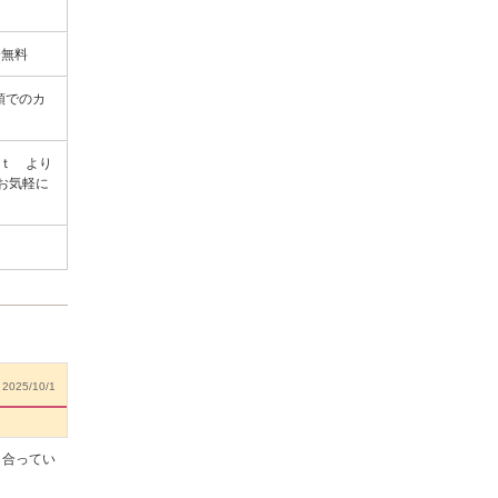
分無料
頭でのカ
ｓｔ より
お気軽に
2025/10/1
き合ってい