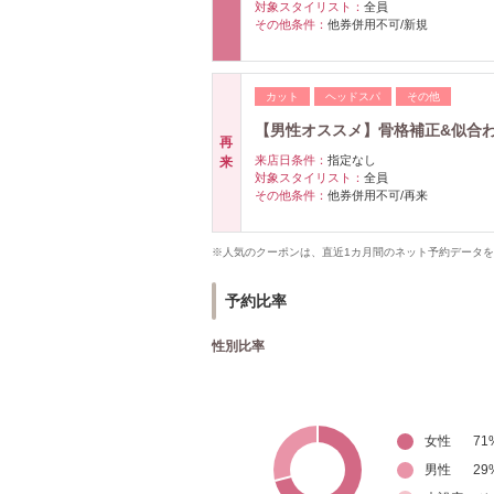
対象スタイリスト：
全員
その他条件：
他券併用不可/新規
カット
ヘッドスパ
その他
【男性オススメ】骨格補正&似合
再
来店日条件：
指定なし
来
対象スタイリスト：
全員
その他条件：
他券併用不可/再来
※人気のクーポンは、直近1カ月間のネット予約データ
予約比率
性別比率
女性
71
男性
29