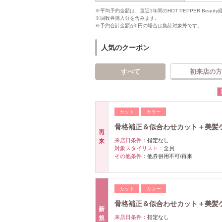
※平均予約金額は、直近1年間のHOT PEPPER Bea
※回数券購入分を含みます。
※予約合計金額が0円の場合は集計対象外です。
人気のクーポン
すべて
初来店の方
カット
カラー
骨格補正＆似合わせカット＋美髪
再
来店日条件：
指定なし
来
対象スタイリスト：
全員
その他条件：
他券併用不可/再来
カット
カラー
骨格補正＆似合わせカット＋美髪
新
来店日条件：
指定なし
規