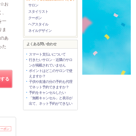
善☆お
サロン
スタイリスト
く、
クーポン
を一
ヘアスタイル
りま
ネイルデザイン
クのあ
よくある問い合わせ
った
スマート支払いについて
行きたいサロン・近隣のサロ
ンが掲載されていません
ポイントはどこのサロンで使
えますか？
約する
子供や友達の分の予約も代理
でネット予約できますか？
予約をキャンセルしたい
「無断キャンセル」と表示が
出て、ネット予約ができない
クーポン