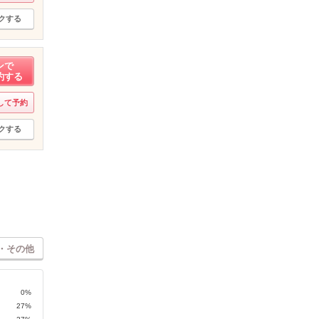
クする
ンで
約する
して予約
クする
・その他
0%
27%