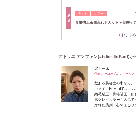
カット
カラー
新
規
骨格補正＆似合わせカット＋美髪ケ
おすすめ
アトリエ アンファン(atelier EnFant)
北川一彦
代表.ホーユー認定カラーリス
数ある美容室の中から、E
います。EnFantでは
縮毛矯正・骨格補正・似
感グレイカラーも人気で
かれた薬剤・心休まるリ