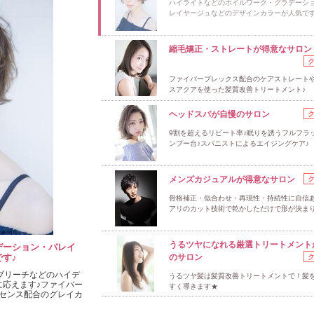
ハイライトなどのホイルワーク・グラデーシ
レイヤージュなどのデザインカラーが人気です
縮毛矯正・ストレートが得意なサロン
ファイバープレックス配合のケアストレート
スアクアを使った髪質改善トリートメント♪
ヘッドスパが自慢のサロン
9割を超えるリピート率♪眠りを誘うフルフラ
ンプー台♪スパニストによるエイジングケア♪
メンズカジュアルが得意なサロン
骨格補正・似合わせ・再現性・持続性に自信あ
アリのカット技術で乾かしただけで形が決まり
うるツヤになれる厳選トリートメント
デーション・バレイ
す♪
のサロン
ブリーチなどのハイデ
うるツヤ髪は髪質改善トリートメントで！髪
に応えます♪ファイバー
すく導きます★
センス配合のグレイカ