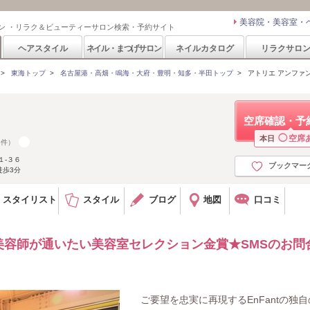
美容院・美容室・
ン ・リラク＆ビューティーサロン検索・予約サイト
ヘアスタイル
ネイル・まつげサロン
ネイルカタログ
リラクサロ
>
東海トップ
>
名古屋港・高畑・鳴海・大府・豊明・知多・半田トップ
>
アトリエ アンファン(ate
空席確認・予
◯
空席
本日
3件）
１‐３６
ブックマー
徒歩3分
スタイリスト
スタイル
ブログ
地図
口コミ
美容師が通いたい美容室セレクション金賞★SMSのお問
ご要望を忠実に再現するEnFantの独