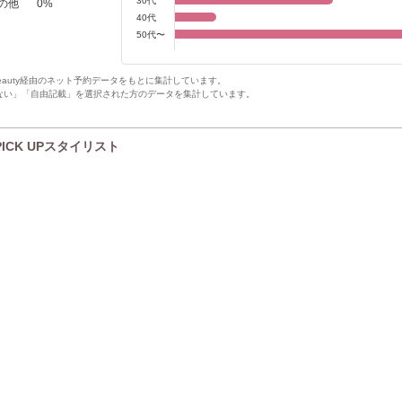
30代
の他
0
%
40代
50代〜
Beauty経由のネット予約データをもとに集計しています。
ない」「自由記載」を選択された方のデータを集計しています。
のPICK UPスタイリスト