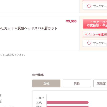
ブックマー
¥9,900
このクーポ
空席確認・予
わせカット＋炭酸ヘッドスパ＋眉カット
メニューを追加
ブックマー
をもとに集計しています。
年代比率
女性
男性
未設定
%
〜10代
%
20代