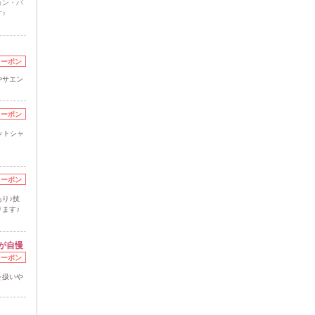
ョン・バ
♪
クーポン
やサエン
クーポン
ットシャ
クーポン
り♪技
ます♪
が自慢
クーポン
を扱いや