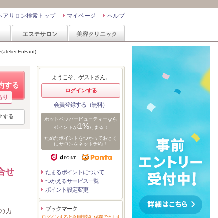
ヘアサロン検索トップ
マイページ
ヘルプ
ン
エステサロン
美容クリニック
lier EnFant)
ようこそ、ゲストさん。
約する
ログインする
あり
会員登録する（無料）
クする
ホットペッパービューティーなら
1%
ポイントが
たまる！
ためたポイントをつかっておとく
にサロンをネット予約！
合せ
たまるポイントについて
つかえるサービス一覧
ポイント設定変更
ブックマーク
自のカ
ログインすると会員情報に保存できます