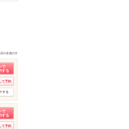
来店の全員の方
ンで
約する
して予約
クする
ンで
約する
して予約