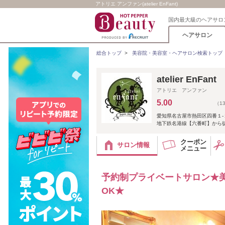
アトリエ アンファン(atelier EnFant)
国内最大級のヘアサロ
ヘアサロン
総合トップ
>
美容院・美容室・ヘアサロン検索トップ
atelier EnFant
アトリエ アンファン
5.00
（1
愛知県名古屋市熱田区四番１‐
地下鉄名港線【六番町】から
クーポン
サロン情報
メニュー
予約制プライベートサロン★
OK★