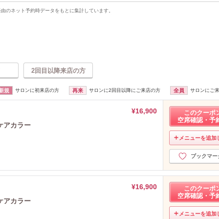
uty経由のネット予約時データをもとに集計しています。
2回目以降来店の方
新規
サロンに初来店の方
再来
サロンに2回目以降にご来店の方
全員
サロンにご
¥16,900
このクーポ
空席確認・予
ケアカラー
メニューを追加
ブックマー
¥16,900
このクーポ
空席確認・予
ケアカラー
メニューを追加