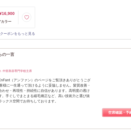
¥16,900
アカラー
クーポンをもっと見る
からの一言
ト.中部美容専門学校主席
nFant（アンファン）のページをご覧頂きありがとうござ
、お客様に一生通って頂けるように妥協しません。髪質改善・
合わせ・再現性・持続性に自信があります。高明度の透け
す。手ぐしでまとまる縮毛矯正など、高い技術力と選び抜
ラックス空間でお待ちしております。
空席確認・予