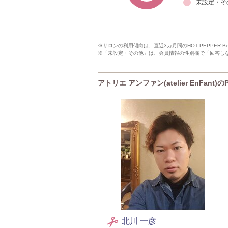
未設定・そ
※サロンの利用傾向は、直近3カ月間のHOT PEPPER 
※「未設定・その他」は、会員情報の性別欄で「回答し
アトリエ アンファン(atelier EnFant)
北川 一彦