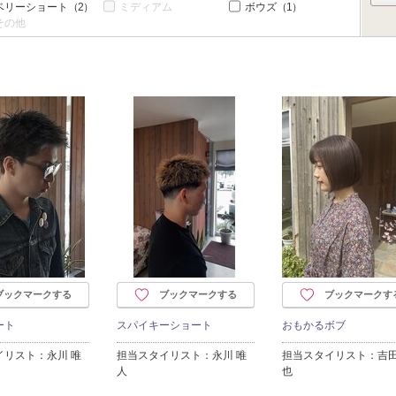
ベリーショート
（2）
ミディアム
ボウズ
（1）
その他
ブックマークする
ブックマークする
ブックマークす
ート
スパイキーショート
おもかるボブ
イリスト：永川 唯
担当スタイリスト：永川 唯
担当スタイリスト：吉田
人
也