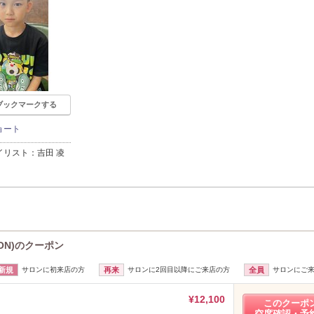
ブックマークする
ョート
イリスト：吉田 凌
ION)のクーポン
新規
サロンに初来店の方
再来
サロンに2回目以降にご来店の方
全員
サロンにご
¥12,100
このクーポ
空席確認・予