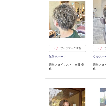
ブックマークする
波巻きパーマ
ウルフパ
担当スタイリスト：吉田 凌
担当スタ
也
也