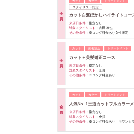
カット
カラー
トリートメント
スタイリスト指定
全
カット白髪ぼかしハイライトコー
員
来店日条件：
指定なし
対象スタイリスト：
吉田 凌也
その他条件：
※ロング料金あり女性限定
カット
縮毛矯正
トリートメント
カット＋美髪矯正コース
全
来店日条件：
指定なし
員
対象スタイリスト：
全員
その他条件：
※ロング料金あり
カット
カラー
トリートメント
人気No. 1王道カットフルカラー
全
来店日条件：
指定なし
員
対象スタイリスト：
全員
その他条件：
※ロング料金あり ※ワンカ