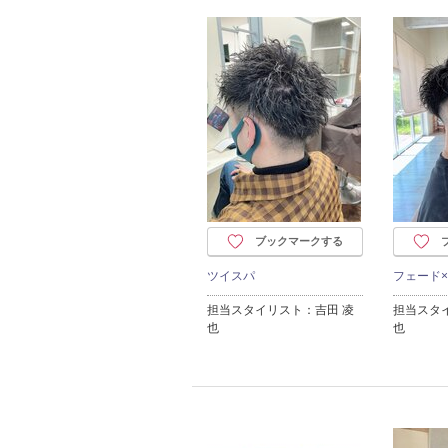
ブックマークする
ツイスパ
フェード
担当スタイリスト：吉田 凌
担当スタ
也
也