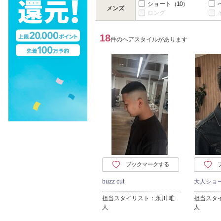
ショート
（10）
メンズ
ロング
18
件のヘアスタイルがあります
ブックマークする
buzz cut
大人ショ
担当スタイリスト：永川 唯
担当スタ
人
人