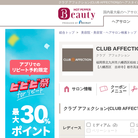
クラブ アフェクション(CLUB AFFECTION)のヘアスタイ
国内最大級のヘアサロ
ヘアサロン
総合トップ
>
美容院・美容室・ヘアサロン検索トップ
CLUB AFFE
クラブ アフェクション
福岡県北九州市八幡西区椋枝
【八幡西区 吉祥寺】都市高速(
クーポン
サロン情報
メニュー
クラブ アフェクション(CLUB AFFE
ミディアム
（2）
レディース
ベリーショート