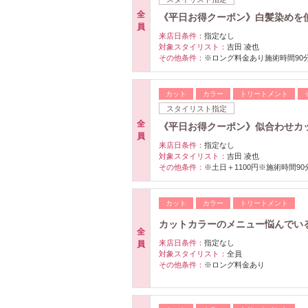
全
《平日お得クーポン》白髪染めを
員
来店日条件：
指定なし
対象スタイリスト：
吉田 凌也
その他条件：
※ロング料金あり施術時間90分
カット
カラー
トリートメント
スタイリスト指定
全
《平日お得クーポン》似合わせカ
員
来店日条件：
指定なし
対象スタイリスト：
吉田 凌也
その他条件：
※土日＋1100円※施術時間90
カット
カラー
トリートメント
カットカラーのメニュー悩んでい
全
来店日条件：
指定なし
員
対象スタイリスト：
全員
その他条件：
※ロング料金あり