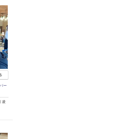
る
パー
 凌