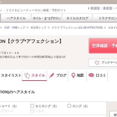
ル
美容院・美容室・
ン ・リラク＆ビューティーサロン検索・予約サイト
ヘアスタイル
ネイル・まつげサロン
ネイルカタログ
リラクサロ
>
九州・沖縄トップ
>
北九州トップ
>
クラブ アフェクション(CLUB AFFECTION)
>
スタイ
CTION【クラブ*アフェクション】
空席確認・予
２丁目１０－４８
小嶺出口)より車で5分/バス停(明治町団地)より徒歩1分
ブックマー
スタイリスト
スタイル
ブログ
地図
口コミ
CTION)のヘアスタイル
ショート
（1）
セミロング
（1）
ロング
（1）
ヘアセット
ミセス