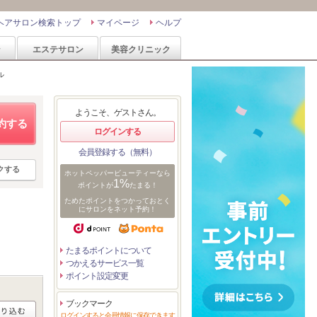
ヘアサロン検索トップ
マイページ
ヘルプ
ン
エステサロン
美容クリニック
ル
ようこそ、ゲストさん。
約する
ログインする
会員登録する（無料）
クする
ホットペッパービューティーなら
1%
ポイントが
たまる！
ためたポイントをつかっておとく
にサロンをネット予約！
たまるポイントについて
つかえるサービス一覧
ポイント設定変更
ブックマーク
ログインすると会員情報に保存できます