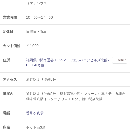
（マナハウス）
営業時間
10：00～17：00
定休日
日曜日・祝日
カット価格
￥4,900
住所
福岡県中間市通谷１-36-2 ウェルパークヒルズ北館2
MAP
F K-8号室
アクセス
通谷駅より徒歩5分
道案内
通谷駅より徒歩5分、都市高速小嶺インターより車５分、九州自
動車道八幡インターより車１０分、新中間病院隣
電話
番号を表示
座席
セット面3席