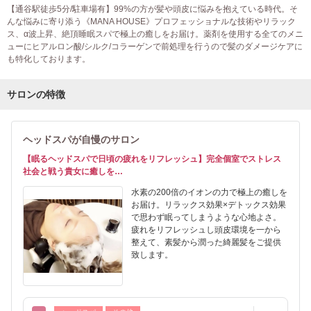
【通谷駅徒歩5分/駐車場有】99%の方が髪や頭皮に悩みを抱えている時代。そ
んな悩みに寄り添う《MANA HOUSE》プロフェッショナルな技術やリラック
ス、α波上昇、絶頂睡眠スパで極上の癒しをお届け。薬剤を使用する全てのメニ
ューにヒアルロン酸/シルク/コラーゲンで前処理を行うので髪のダメージケアに
も特化しております。
サロンの特徴
ヘッドスパが自慢のサロン
【眠るヘッドスパで日頃の疲れをリフレッシュ】完全個室でストレス
社会と戦う貴女に癒しを…
水素の200倍のイオンの力で極上の癒しを
お届け。リラックス効果×デトックス効果
で思わず眠ってしまうような心地よさ。
疲れをリフレッシュし頭皮環境を一から
整えて、素髪から潤った綺麗髪をご提供
致します。