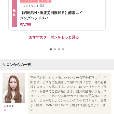
ヘッドスパ
その他
スタイリスト指定
新
【細胞活性×脳疲労回復眠る】酵素エイ
規
ジングヘッドスパ
¥7,700
おすすめクーポンをもっと見る
サロンからの一言
完全予約制、セット面、シャンプー台完全個室にて、空
間とサービスをご提供させて頂いております。他のお客
様やスタッフを気にすることなく、ゆったりとしたプラ
イベート空間でご寛ぎ頂けます。自分の髪質やクセ、ス
タイルについて気になる事やカット後のお手入れのこと
など、しっかりとカウンセリングさせて頂きます。日常
から離れ、MANA HOUSEで心地よい時間を感じて下さ
木下瑞希
い。
オーナー