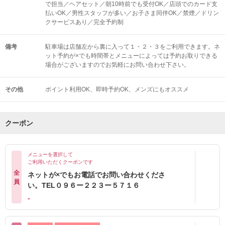
で担当／ヘアセット／朝10時前でも受付OK／店頭でのカード支
払いOK／男性スタッフが多い／お子さま同伴OK／禁煙／ドリン
クサービスあり／完全予約制
備考
駐車場は店舗左から裏に入って１・２・３をご利用できます。ネ
ット予約が×でも時間帯とメニューによっては予約お取りできる
場合がございますのでお気軽にお問い合わせ下さい。
その他
ポイント利用OK
即時予約OK
メンズにもオススメ
クーポン
メニューを選択して
ご利用いただくクーポンです
全
ネットが×でもお電話でお問い合わせくださ
員
い。TEL０９６ー２２３ー５７１６
-