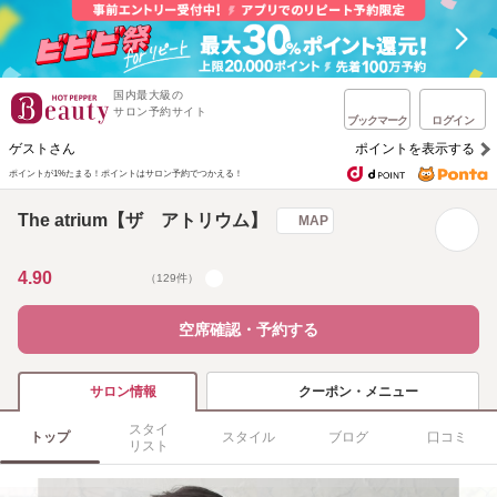
国内最大級の
サロン予約サイト
ブックマーク
ログイン
ゲストさん
ポイントを表示する
ポイントが1%たまる！
ポイントはサロン予約でつかえる！
The atrium【ザ アトリウム】
MAP
4.90
（129件）
空席確認・予約する
クーポン・メニュー
サロン情報
スタイ
トップ
スタイル
ブログ
口コミ
リスト