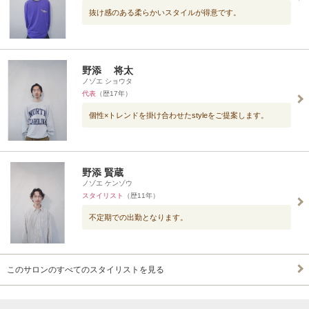
抜け感のある柔らかいスタイルが得意です。
野添 将太
ノゾエ ショウタ
代表
（歴17年）
個性×トレンドを掛け合わせたstyleをご提案します。
野添 賢蔵
ノゾエ ケンゾウ
スタイリスト
（歴11年）
不定期での出勤となります。
このサロンのすべてのスタイリストを見る