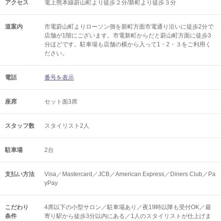
アクセス
電上熊本線蔚山町より徒歩２分/新町より徒歩３分
道案内
市電蔚山町よりローソン側を新町方面市電通り沿いに徒歩2分で
店舗が1階にございます。市電新町からだと蔚山町方面に徒歩3
分ほどです。駐車場も店舗の横から入って1・2・３をご利用く
ださい。
電話
番号を表示
座席
セット面3席
スタッフ数
スタイリスト2人
駐車場
2台
支払い方法
Visa／Mastercard／JCB／American Express／Diners Club／Pa
yPay
こだわり
4席以下の小型サロン／駐車場あり／夜19時以降も受付OK／最
条件
寄り駅から徒歩3分以内にある／1人のスタイリストが仕上げま