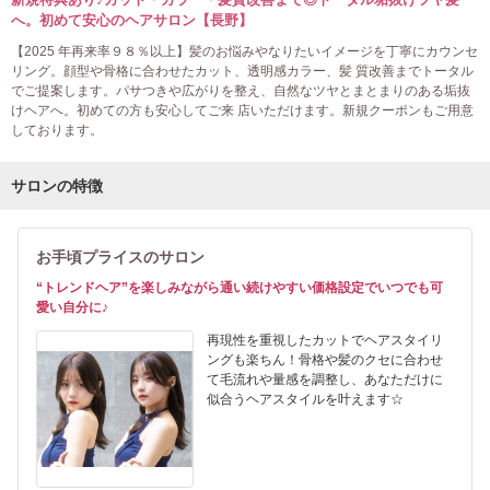
へ。初めて安心のヘアサロン【長野】
【2025 年再来率９８％以上】髪のお悩みやなりたいイメージを丁寧にカウンセ
リング。顔型や骨格に合わせたカット、透明感カラー、髪 質改善までトータル
でご提案します。パサつきや広がりを整え、自然なツヤとまとまりのある垢抜
けヘアへ。初めての方も安心してご来 店いただけます。新規クーポンもご用意
しております。
サロンの特徴
お手頃プライスのサロン
“トレンドヘア”を楽しみながら通い続けやすい価格設定でいつでも可
愛い自分に♪
再現性を重視したカットでヘアスタイリ
ングも楽ちん！骨格や髪のクセに合わせ
て毛流れや量感を調整し、あなただけに
似合うヘアスタイルを叶えます☆