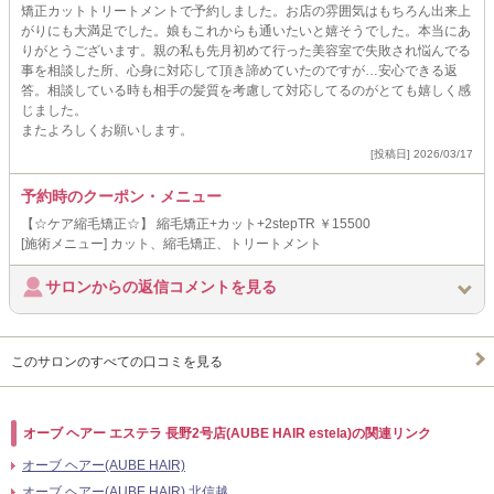
矯正カットトリートメントで予約しました。お店の雰囲気はもちろん出来上
がりにも大満足でした。娘もこれからも通いたいと嬉そうでした。本当にあ
りがとうございます。親の私も先月初めて行った美容室で失敗され悩んでる
事を相談した所、心身に対応して頂き諦めていたのですが…安心できる返
答。相談している時も相手の髪質を考慮して対応してるのがとても嬉しく感
じました。
またよろしくお願いします。
[投稿日] 2026/03/17
予約時のクーポン・メニュー
【☆ケア縮毛矯正☆】 縮毛矯正+カット+2stepTR ￥15500
[施術メニュー] カット、縮毛矯正、トリートメント
サロンからの返信コメントを見る
このサロンのすべての口コミを見る
オーブ ヘアー エステラ 長野2号店(AUBE HAIR estela)の関連リンク
オーブ ヘアー(AUBE HAIR)
オーブ ヘアー(AUBE HAIR) 北信越