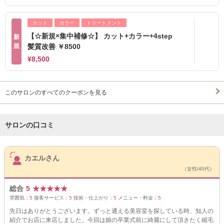
カット
カラー
トリートメント
【☆新規×集中補修☆】 カット+カラー+4step
新
規
髪質改善 ￥8500
¥8,500
このサロンのすべてのクーポンを見る
サロンの口コミ
サロンPick Up
カエルさん
（女性/40代）
総合
5
★
★
★
★
★
雰囲気：
5
接客サービス：
5
技術・仕上がり：
5
メニュー・料金：
5
先日はありがとうございます。ずっと通える美容室を探している時、知人の
紹介でお店に来店しました。今回は娘の卒業式前に綺麗にして頂きたく縮毛