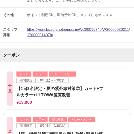
定しております。ご予約時にご確認ください。
その他
ポイント利用OK
即時予約OK
メンズにもオススメ
スタッフ
https://work.beauty.hotpepper.jp/WC00015840/WS0000030211/
募集
JP0000014078/
クーポン
カット
カラー
トリートメント
期間限定
8/1(土)～9/30(水)
全
【1日3名限定・夏の紫外線対策◎】カット+フ
員
ルカラー+ULTOWA髪質改善
¥13,000
カット
カラー
縮毛矯正
トリートメント
期間限定
8/1(土)～9/30(水)
全
【汗・湿気対策◎韓国風小顔】前髪+顔周り縮