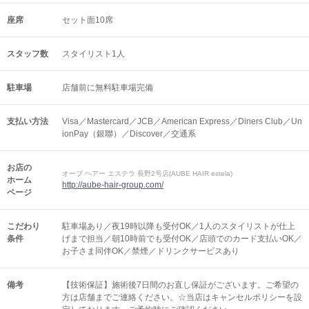
座席
セット面10席
スタッフ数
スタイリスト1人
駐車場
店舗前に無料駐車場完備
支払い方法
Visa／Mastercard／JCB／American Express／Diners Club／Un
ionPay（銀聯）／Discover／交通系
お店の
オーブ ヘアー エステラ 長野2号店(AUBE HAIR estela)
ホーム
http://aube-hair-group.com/
ページ
こだわり
駐車場あり／夜19時以降も受付OK／1人のスタイリストが仕上
条件
げまで担当／朝10時前でも受付OK／店頭でのカード支払いOK／
お子さま同伴OK／禁煙／ドリンクサービスあり
備考
【技術保証】施術後7日間のお直し保証がございます。ご希望の
方は店舗までご連絡ください。☆当店はキャンセルポリシーを設