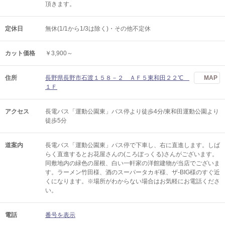
頂きます。
定休日
無休(1/1から1/3は除く)・その他不定休
カット価格
￥3,900～
住所
長野県長野市石渡１５８－２ ＡＦ５東和田２２℃
MAP
１Ｆ
アクセス
長電バス「運動公園東」バス停より徒歩4分/東和田運動公園より
徒歩5分
道案内
長電バス「運動公園東」バス停で下車し、右に直進します。しば
らく直進するとお花屋さんの(ころぼっくる)さんがございます。
同敷地内の緑色の屋根、白い一軒家の洋館建物が当店でございま
す。ラーメン竹田様、酒のスーパータカギ様、ザ-BIG様のすぐ近
くになります。※場所がわからない場合はお気軽にお電話くださ
い。
電話
番号を表示