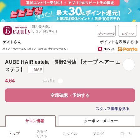
国内最大級の
サロン予約サイト
ブックマーク
ログイン
ゲストさん
ポイントを表示する
ポイントが1%たまる！
ポイントはサロン予約でつかえる！
AUBE HAIR estela 長野2号店 【オーブ ヘアー エ
ステラ】
MAP
4.64
（172件）
空席確認・予約する
スタッフ募集を見る
クーポン・メニュー
サロン情報
スタイ
トップ
スタイル
ブログ
口コミ
リスト