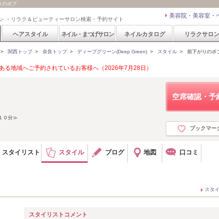
がりのボブ
美容院・美容室・
ン ・リラク＆ビューティーサロン検索・予約サイト
ヘアスタイル
ネイル・まつげサロン
ネイルカタログ
リラクサロ
>
関西トップ
>
奈良トップ
>
ディープグリーン(Deep Green)
>
スタイル
>
前下がりのボ
る地域へご予約されているお客様へ（2026年7月28日）
空席確認・予
１０分≫
ブックマー
スタイリスト
スタイル
ブログ
地図
口コミ
スタ
スタイリストコメント