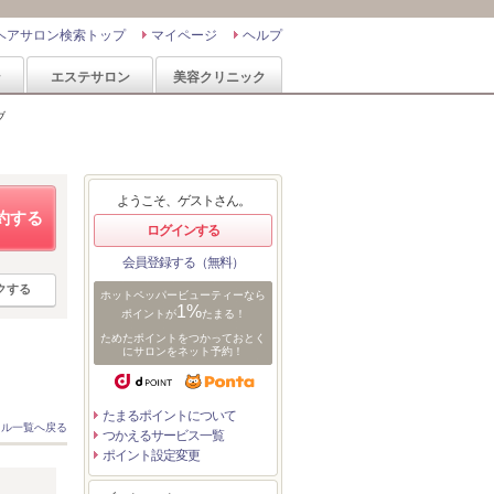
ヘアサロン検索トップ
マイページ
ヘルプ
ン
エステサロン
美容クリニック
ブ
ようこそ、ゲストさん。
約する
ログインする
会員登録する（無料）
クする
ホットペッパービューティーなら
1%
ポイントが
たまる！
ためたポイントをつかっておとく
にサロンをネット予約！
たまるポイントについて
イル一覧へ戻る
つかえるサービス一覧
ポイント設定変更