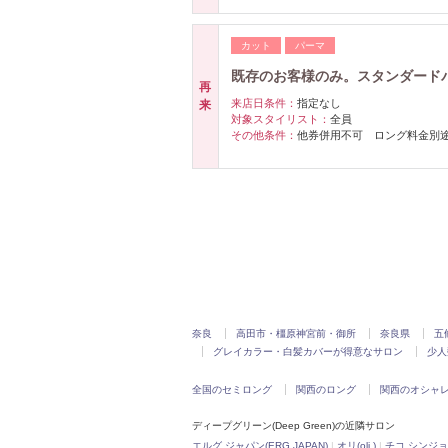
カット
パーマ
既存のお客様のみ。スタンダード
再
来店日条件：
指定なし
来
対象スタイリスト：
全員
その他条件：
他券併用不可 ロング料金別
奈良
高田市・橿原神宮前・御所
奈良県
五
グレイカラー・白髪カバーが得意なサロン
少人
全国のセミロング
関西のロング
関西のオシャ
ディープグリーン(Deep Green)の近隣サロン
エルグ ジャパン(ERG JAPAN)
|
オリ(oli.)
|
チコ シンジョウ