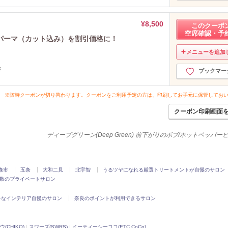
¥8,500
このクーポ
空席確認・予
パーマ（カット込み）を割引価格に！
メニューを追加
途
ブックマー
※随時クーポンが切り替わります。クーポンをご利用予定の方は、印刷してお手元に保管してお
クーポン印刷画面
ディープグリーン(Deep Green) 前下がりのボブ/ホットペッパ
條市
五条
大和二見
北宇智
うるツヤになれる厳選トリートメントが自慢のサロン
数のプライベートサロン
レなインテリア自慢のサロン
奈良のポイントが利用できるサロン
(CHIKO)
|
スワーズ(SWRS)
|
イーティーシーココ(ETC CoCo)