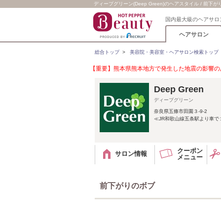
ディープグリーン(Deep Green)のヘアスタイル / 前下
国内最大級のヘアサロ
ヘアサロン
総合トップ
>
美容院・美容室・ヘアサロン検索トップ
【重要】熊本県熊本地方で発生した地震の影響のあ
Deep Green
ディープグリーン
奈良県五條市田園３-9-2
≪JR和歌山線五条駅より車で
クーポン
サロン情報
メニュー
前下がりのボブ