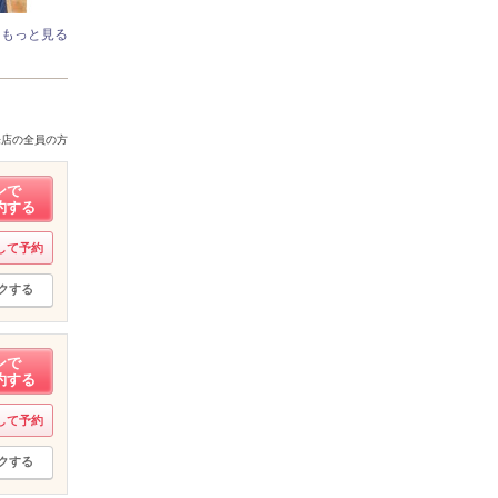
もっと見る
来店の全員の方
ンで
約する
して予約
クする
ンで
約する
して予約
クする