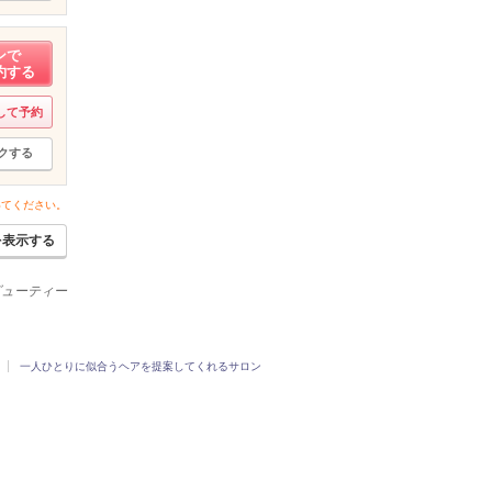
ンで
約する
して予約
クする
いてください。
を表示する
ービューティー
一人ひとりに似合うヘアを提案してくれるサロン