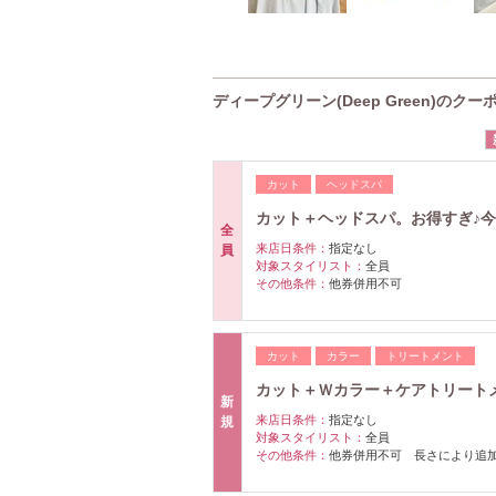
ディープグリーン(Deep Green)のクー
カット
ヘッドスパ
カット＋ヘッドスパ。お得すぎ♪今
全
来店日条件：
指定なし
員
対象スタイリスト：
全員
その他条件：
他券併用不可
カット
カラー
トリートメント
カット＋Ｗカラー＋ケアトリートメン
新
来店日条件：
指定なし
規
対象スタイリスト：
全員
その他条件：
他券併用不可 長さにより追