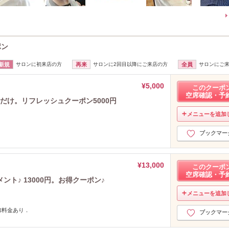
ポン
新規
サロンに初来店の方
再来
サロンに2回目以降にご来店の方
全員
サロンにご
¥5,000
このクーポ
空席確認・予
だけ。リフレッシュクーポン5000円
メニューを追加
ブックマー
¥13,000
このクーポ
空席確認・予
ト♪ 13000円。お得クーポン♪
メニューを追加
加料金あり．
ブックマー