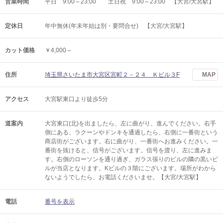
営業時間
平日 9:00～23:00 土日祝 9:00～23:00 【大宮/大宮駅】
定休日
年中無休(年末年始は別・要問合せ) 【大宮/大宮駅】
カット価格
￥4,000～
住所
埼玉県さいたま市大宮区宮町２－２４ Ｋビル３F
MAP
アクセス
大宮駅東口より徒歩5分
道案内
大宮東口(北)を出ましたら、左に曲がり、進んでください。右手
側にある、ラクーンやドンキを通過したら、右側に一番街という
商店街がございます。右に曲がり、一番街へお進みください。一
番街を抜けると、信号がございます。信号を渡り、左に進みま
す。右側のローソンを通り過ぎ、ガラス張りのビルの隣の黒いビ
ルが当店となります。Kビルの３階にございます。場所がわから
ないようでしたら、お電話くださいませ。【大宮/大宮駅】
電話
番号を表示