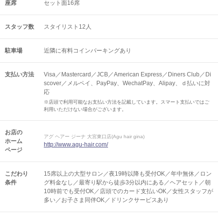
座席
セット面16席
スタッフ数
スタイリスト12人
駐車場
近隣に有料コインパーキングあり
支払い方法
Visa／Mastercard／JCB／American Express／Diners Club／Di
scover／メルペイ、PayPay、WechatPay、Alipay、ｄ払いに対
応
※店頭で利用可能なお支払い方法を記載しています。スマート支払いではご
利用いただけない場合がございます。
お店の
アグ ヘアー ジーナ 大宮東口店(Agu hair gina)
ホーム
http://www.agu-hair.com/
ページ
こだわり
15席以上の大型サロン／夜19時以降も受付OK／年中無休／ロン
条件
グ料金なし／最寄り駅から徒歩3分以内にある／ヘアセット／朝
10時前でも受付OK／店頭でのカード支払いOK／女性スタッフが
多い／お子さま同伴OK／ドリンクサービスあり