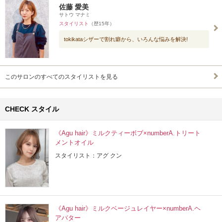
佐藤 愛美
サトウ マナミ
スタイリスト
（歴15年）
tokikataシザーで割れ癖から、いろんな悩みを解決!
このサロンのすべてのスタイリストを見る
CHECK スタイル
《Agu hair》ミルクティーボブ×numberA.トリート
メントオイル
スタイリスト：アグ クン
《Agu hair》ミルクベージュレイヤー×numberA.ヘ
アバター