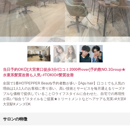
当日予約OK◎[大宮東口徒歩3分/口コミ2000件over]予約数NO.1Group★
水素系髪質改善も人気♪#TOKIO#髪質改善
全国で1番HOTPEPPER Beauty予約者数が多い【Agu hair】口コミでも人気の
理由は1人1人のお客様に寄り添い、高い技術とサービスを毎月通えるリーズナ
ブルな価格で提供していること◎ライフスタイルに合わせた、自宅での再現性
が高い"似合う"スタイルをご提案★トリートメントなどヘアケアも充実♪#大宮#
大宮駅#メンズOK
サロンの特徴