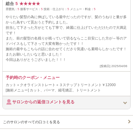
総合
5
★
★
★
★
★
雰囲気：
5
接客サービス：
5
技術・仕上がり：
5
メニュー・料金：
5
やりたい髪型の為に伸ばしている最中だったのですが、髪のうねりと量が多
かった為すいて貰おうと予約しました。
担当して下さった方がとても丁寧で、綺麗に仕上げていただけたので大満足
です！
また、前の髪型の名残りが残っていて切るならここ目安にした方が～等のア
ドバイスもして下さって大変有難かったです！！
施術の最中もこちらの話に合わせてくださり気遣いも素晴らしかったです！
またお願いしたいなと思いました！
今回はありがとうございました！！！
[投稿日] 2025/04/06
予約時のクーポン・メニュー
カット＋クオラインストレート＋３ステップトリートメント￥12000
[施術メニュー] カット、パーマ、縮毛矯正、トリートメント
サロンからの返信コメントを見る
このサロンのすべての口コミを見る