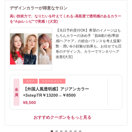
デザインカラーが得意なサロン
高い技術力で、なりたいを叶えてくれる♪高彩度で透明感のあるカラー
を“Aguレシピ”で実感！[大宮]
【当日予約受付OK】希望のイメージはも
ちろんカラーの決め手「肌&瞳の色/季節
感/ヘアケア」の総合バランスを考え提案!
艶・潤い&小顔魅せ効果も。お任せでも圧
巻のデザイン力。カラーでマンネリヘア
改善![大宮]
カラー
トリートメント
【外国人風透明感】アジアンカラー
全
員
+3stepTR￥13200→￥8500
¥8,500
おすすめクーポンをもっと見る