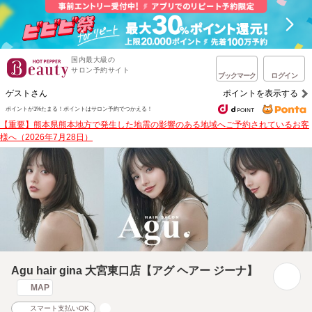
国内最大級の
サロン予約サイト
ブックマーク
ログイン
ゲストさん
ポイントを表示する
ポイントが1%たまる！
ポイントはサロン予約でつかえる！
【重要】熊本県熊本地方で発生した地震の影響のある地域へご予約されているお客
様へ（2026年7月28日）
Agu hair gina 大宮東口店【アグ ヘアー ジーナ】
MAP
スマート支払いOK