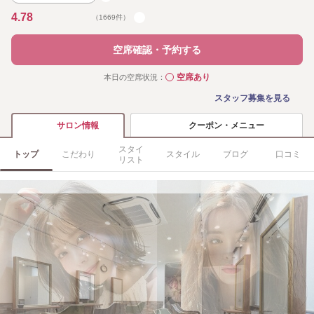
4.78
（1669件）
空席確認・予約する
空席あり
本日の空席状況：
◯
スタッフ募集を見る
クーポン・メニュー
サロン情報
スタイ
トップ
こだわり
スタイル
ブログ
口コミ
リスト