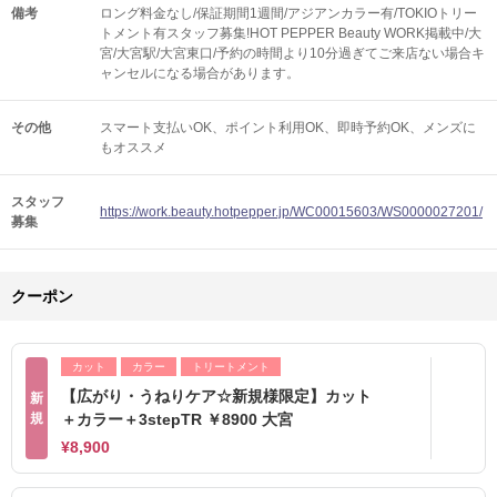
備考
ロング料金なし/保証期間1週間/アジアンカラー有/TOKIOトリー
トメント有スタッフ募集!HOT PEPPER Beauty WORK掲載中/大
宮/大宮駅/大宮東口/予約の時間より10分過ぎてご来店ない場合キ
ャンセルになる場合があります。
その他
スマート支払いOK
ポイント利用OK
即時予約OK
メンズに
もオススメ
スタッフ
https://work.beauty.hotpepper.jp/WC00015603/WS0000027201/
募集
クーポン
カット
カラー
トリートメント
【広がり・うねりケア☆新規様限定】カット
新
規
＋カラー＋3stepTR ￥8900 大宮
¥8,900