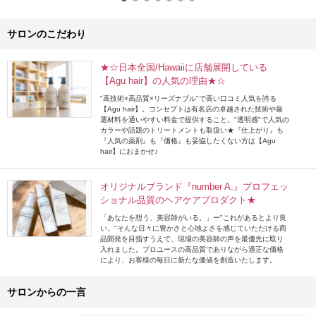
サロンのこだわり
★☆日本全国/Hawaiiに店舗展開している
【Agu hair】の人気の理由★☆
"高技術×高品質×リーズナブル"で高い口コミ人気を誇る
【Agu hair】。コンセプトは有名店の卓越された技術や厳
選材料を通いやすい料金で提供すること。"透明感"で人気の
カラーや話題のトリートメントも取扱い★『仕上がり』も
『人気の薬剤』も『価格』も妥協したくない方は【Agu
hair】におまかせ♪
オリジナルブランド『number A.』プロフェッ
ショナル品質のヘアケアプロダクト★
「あなたを想う、美容師がいる。」ー"これがあるとより良
い。"そんな日々に豊かさと心地よさを感じていただける商
品開発を目指すうえで、現場の美容師の声を最優先に取り
入れました。プロユースの高品質でありながら適正な価格
により、お客様の毎日に新たな価値を創造いたします。
サロンからの一言