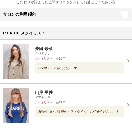
こだわりが詰まった空間★リラックスしてお過ごしください◎
サロンの利用傾向
PICK UP スタイリスト
柴田 奈菜
シバタ ナナ
スタイリスト
（歴11年）
お気軽にご相談ください★
山岸 里佳
ヤマギシ リカ
スタイリスト
（歴13年）
再現性のいい理想のヘアスタイル！お任せください！！