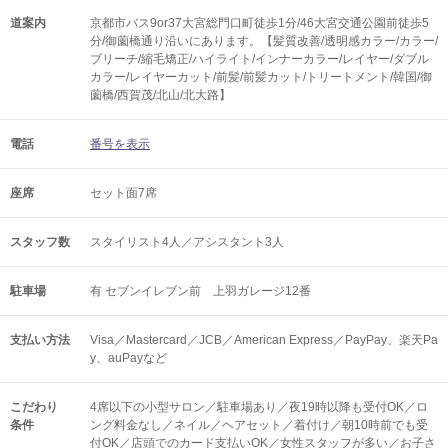
道案内
京都市バス9or37大宮総門口町徒歩1分/46大宮交通公園前徒歩5
分/御薗橋通り沿いにあります。【髪質改善/透明感カラー/カラー/
ブリーチ/縮毛矯正/ハイライト/インナーカラー/レイヤー/ダブル
カラー/レイヤーカット/前髪/前髪カット/トリートメント/韓国/御
薗橋/西賀茂/北山/北大路】
電話
番号を表示
座席
セット面7席
スタッフ数
スタイリスト4人／アシスタント3人
駐車場
有 セブンイレブン前 上羽ガレージ12番
支払い方法
Visa／Mastercard／JCB／American Express／PayPay、楽天Pa
y、auPayなど
こだわり
4席以下の小型サロン／駐車場あり／夜19時以降も受付OK／ロ
条件
ング料金なし／ネイル／ヘアセット／着付け／朝10時前でも受
付OK／店頭でのカード支払いOK／女性スタッフが多い／お子さ