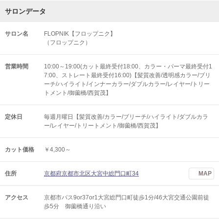
サロンデータ
サロン名
FLOPNIK【フロップニク】
（フロップニク）
営業時間
10:00～19:00(カット最終受付18:00、カラー・パーマ最終受付1
7:00、ストレート最終受付16:00)【髪質改善/透明感カラー/ブリ
ーチ/ハイライト/インナーカラー/ダブルカラー/レイヤー/トリー
トメント/御薗橋/西賀茂】
定休日
毎週月曜日【髪質改善/カラー/ブリーチ/ハイライト/ダブルカラ
ー/レイヤー/トリートメント/御薗橋/西賀茂】
カット価格
￥4,300～
住所
京都府京都市北区大宮中総門口町34
MAP
アクセス
京都市バス9or37or1大宮総門口町徒歩1分/46大宮交通公園前徒
歩5分 御薗橋通り沿い