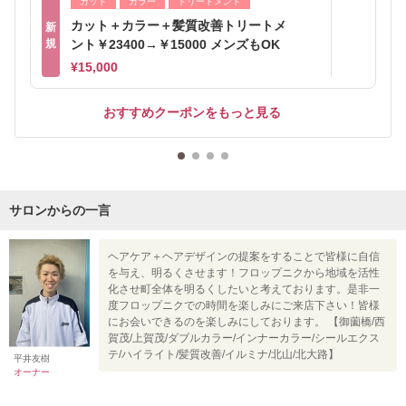
カット
カラー
トリートメント
カット＋カラー＋髪質改善トリートメ
新
規
ント￥23400→￥15000 メンズもOK
¥15,000
おすすめクーポンをもっと見る
サロンからの一言
ヘアケア＋ヘアデザインの提案をすることで皆様に自信
を与え、明るくさせます！フロップニクから地域を活性
化させ町全体を明るくしたいと考えております。是非一
度フロップニクでの時間を楽しみにご来店下さい！皆様
にお会いできるのを楽しみにしております。 【御薗橋/西
賀茂/上賀茂/ダブルカラー/インナーカラー/シールエクス
テ/ハイライト/髪質改善/イルミナ/北山/北大路】
平井友樹
オーナー