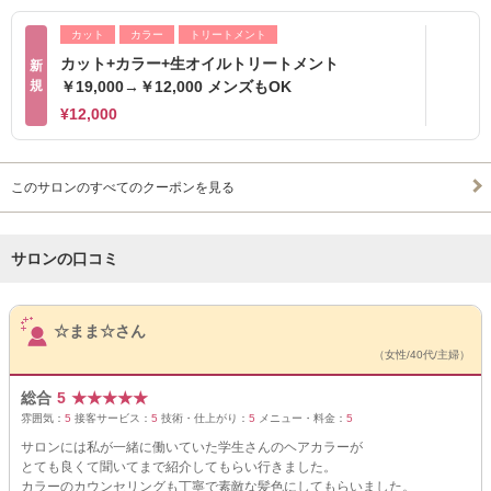
カット
カラー
トリートメント
カット+カラー+生オイルトリートメント
新
規
￥19,000→￥12,000 メンズもOK
¥12,000
このサロンのすべてのクーポンを見る
サロンの口コミ
サロンPick Up
☆まま☆さん
（女性/40代/主婦）
総合
5
★
★
★
★
★
雰囲気：
5
接客サービス：
5
技術・仕上がり：
5
メニュー・料金：
5
サロンには私が一緒に働いていた学生さんのヘアカラーが
とても良くて聞いてまで紹介してもらい行きました。
カラーのカウンセリングも丁寧で素敵な髪色にしてもらいました。