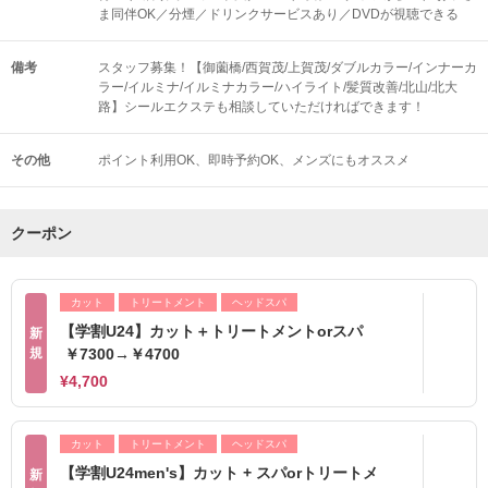
ま同伴OK／分煙／ドリンクサービスあり／DVDが視聴できる
備考
スタッフ募集！【御薗橋/西賀茂/上賀茂/ダブルカラー/インナーカ
ラー/イルミナ/イルミナカラー/ハイライト/髪質改善/北山/北大
路】シールエクステも相談していただければできます！
その他
ポイント利用OK
即時予約OK
メンズにもオススメ
クーポン
カット
トリートメント
ヘッドスパ
【学割U24】カット＋トリートメントorスパ
新
規
￥7300→￥4700
¥4,700
カット
トリートメント
ヘッドスパ
【学割U24men's】カット + スパorトリートメ
新