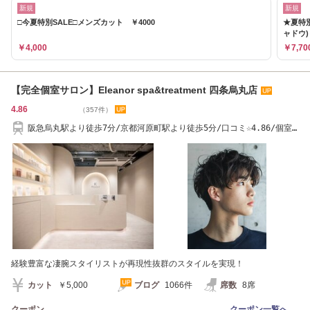
新規
新規
□今夏特別SALE□メンズカット ￥4000
★夏特
ャドウ)
￥4,000
￥7,70
【完全個室サロン】Eleanor spa&treatment 四条烏丸店
4.86
（357件）
阪急烏丸駅より徒歩7分/京都河原町駅より徒歩5分/口コミ☆4.86/個室
＆ヘッドスパ
経験豊富な凄腕スタイリストが再現性抜群のスタイルを実現！
カット
￥5,000
ブログ
1066件
席数
8席
クーポン
クーポン一覧へ