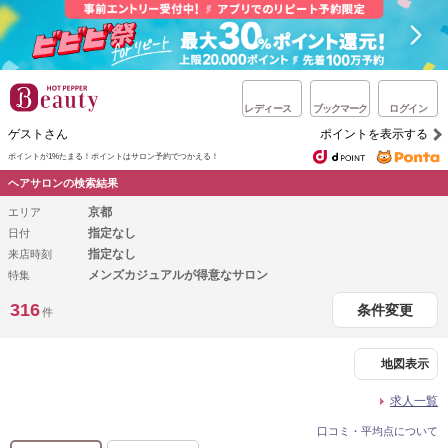
レディース
ブックマーク
ログイン
ゲストさん
ポイントを表示する
ポイントが1%たまる！
ポイントはサロン予約でつかえる！
ヘアサロンの検索結果
京都
エリア
指定なし
日付
指定なし
来店時刻
メンズカジュアルが得意なサロン
特集
316
条件変更
件
地図表示
求人一覧
口コミ・平均点について