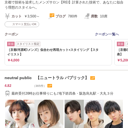
京都で技術を追求したメンズサロン【REI】計算された技術で、あなたに似合
う理想のスタイルへ。
カット
￥3,500～
ブログ
780件
席数
10席
スマート支払いOK
クーポン
クーポン一覧へ
新規
スタイリスト指定
新規
［京都/河原町/メンズ］似合わせ再現カット+スタイリング【スタ
［京都
イリスト】
表】
￥4,000
￥5,20
neutral public 【ニュートラル パブリック】
4.82
（365件）
最終受付20時お仕事帰りにも♪地下鉄四条・阪急烏丸駅・大丸３分