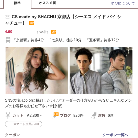
オススメ順
標準
並び順について
CS made by SHACHU 京都店【シーエス メイド バイ シ
PR
ャチュー】
4.60
（745件）
「京都駅」徒歩4分 「七条駅」徒歩10分 「五条駅」徒歩12分
SNSの憧れcolorに挑戦したいけどオーダーの仕方がわからない…そんなメン
ズのお客様もお任せ下さい☆[京都]
カット
￥2,800～
ブログ
826件
席数
6席
スマート支払いOK
クーポン
クーポン一覧へ