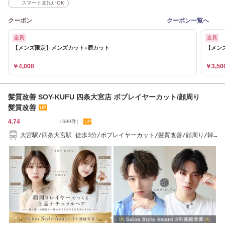
スマート支払いOK
クーポン
クーポン一覧へ
全員
全員
【メンズ限定】メンズカット+眉カット
【メン
￥4,000
￥3,50
髪質改善 SOY-KUFU 四条大宮店 ボブレイヤーカット/顔周り
髪質改善
4.74
（680件）
大宮駅/四条大宮駅 徒歩3分/ボブレイヤーカット/髪質改善/顔周り/韓
国風/白髪ぼかし