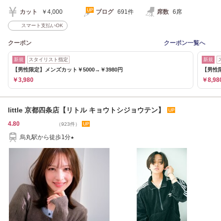
カット
￥4,000
ブログ
691件
席数
6席
スマート支払いOK
クーポン
クーポン一覧へ
新規
スタイリスト指定
新規
【男性限定】メンズカット￥5000→￥3980円
【男性限
￥3,980
￥8,98
little 京都四条店【リトル キョウトシジョウテン】
4.80
（923件）
烏丸駅から徒歩1分★