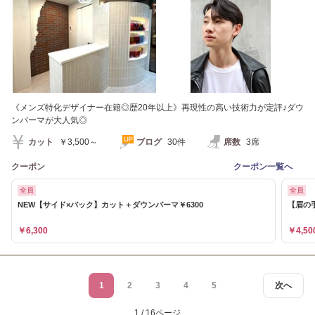
《メンズ特化デザイナー在籍◎歴20年以上》再現性の高い技術力が定評♪ダウ
ンパーマが大人気◎
カット
￥3,500～
ブログ
30件
席数
3席
クーポン
クーポン一覧へ
全員
全員
NEW【サイド×バック】カット＋ダウンパーマ￥6300
【眉の
￥6,300
￥4,50
1
2
3
4
5
次へ
1 / 16ページ