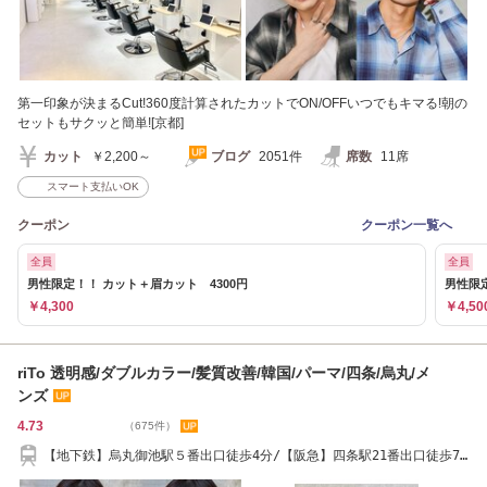
第一印象が決まるCut!360度計算されたカットでON/OFFいつでもキマる!朝の
セットもサクッと簡単![京都]
カット
￥2,200～
ブログ
2051件
席数
11席
スマート支払いOK
クーポン
クーポン一覧へ
全員
全員
男性限定！！ カット＋眉カット 4300円
男性限
￥4,300
￥4,50
riTo 透明感/ダブルカラー/髪質改善/韓国/パーマ/四条/烏丸/メ
ンズ
4.73
（675件）
【地下鉄】烏丸御池駅５番出口徒歩4分/【阪急】四条駅21番出口徒歩7
分・河原町駅10分