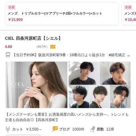
全員
全員
メンズ トリプルカラー(ケアブリーチ2回+フルカラー)+カット
メンズ
￥15,900
￥10,4
CIEL 四条河原町店【シエル】
4.68
（867件）
【当日予約OK】阪急河原町駅9番・10番出口より徒歩1分 #縮毛矯正 #
髪質改善
【メンズクーポンも豊富】お洒落感度の高いメンズから支持―。トレンドも
王道も自由自在◎【四条河原町】
カット
￥3,500～
ブログ
1000件
席数
12席