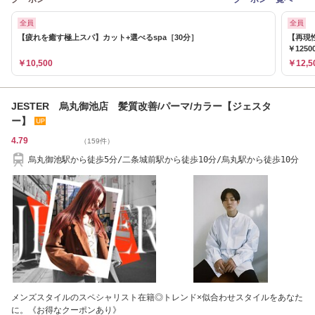
全員
全員
【疲れを癒す極上スパ】カット+選べるspa［30分］
【再現
￥1250
￥10,500
￥12,5
JESTER 烏丸御池店 髪質改善/パーマ/カラー【ジェスタ
ー】
4.79
（159件）
烏丸御池駅から徒歩5分/二条城前駅から徒歩10分/烏丸駅から徒歩10分
メンズスタイルのスペシャリスト在籍◎トレンド×似合わせスタイルをあなた
に。《お得なクーポンあり》