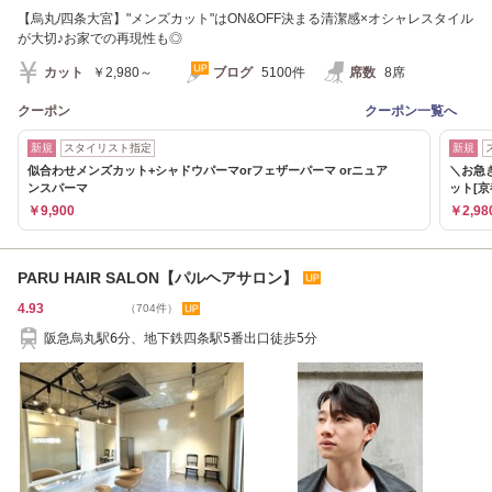
【烏丸/四条大宮】"メンズカット"はON&OFF決まる清潔感×オシャレスタイル
が大切♪お家での再現性も◎
カット
￥2,980～
ブログ
5100件
席数
8席
クーポン
クーポン一覧へ
新規
スタイリスト指定
新規
似合わせメンズカット+シャドウパーマorフェザーパーマ orニュア
＼お急
ンスパーマ
ット[京
￥9,900
￥2,98
PARU HAIR SALON【パルヘアサロン】
4.93
（704件）
阪急烏丸駅6分、地下鉄四条駅5番出口徒歩5分