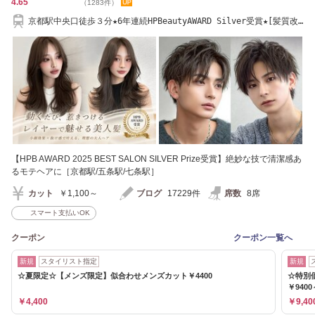
4.65
（1283件）
京都駅中央口徒歩３分★6年連続HPBeautyAWARD Silver受賞★[髪質改
善/レイヤーカット]
【HPB AWARD 2025 BEST SALON SILVER Prize受賞】絶妙な技で清潔感あ
るモテヘアに［京都駅/五条駅/七条駅］
カット
￥1,100～
ブログ
17229件
席数
8席
スマート支払いOK
クーポン
クーポン一覧へ
新規
スタイリスト指定
新規
☆夏限定☆【メンズ限定】似合わせメンズカット￥4400
☆特別
￥9400
￥4,400
￥9,40