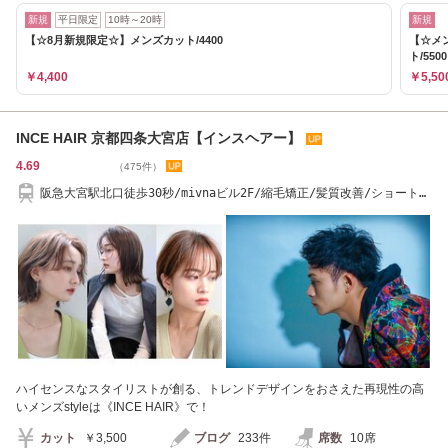
新規
平日限定
10時～20時
新規
【☆8月新規限定☆】メンズカット/4400
【☆メ
ト/5500
￥4,400
￥5,50
INCE HAIR 京都四条大宮店【インスヘアー】
4.69
（475件）
阪急大宮駅北口徒歩30秒/mivnaビル2F/縮毛矯正/髪質改善/ショートカ
ット/レイヤー
ハイセンスなスタイリストが創る、トレンドデザインをおさえた再現性の高
いメンズstyleは《INCE HAIR》で！
カット
￥3,500
ブログ
233件
席数
10席