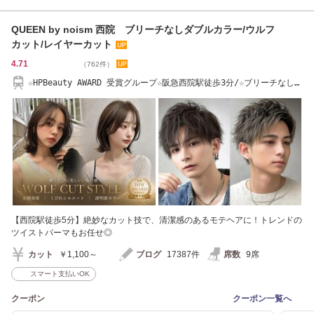
QUEEN by noism 西院 ブリーチなしダブルカラー/ウルフ
カット/レイヤーカット
4.71
（762件）
☆HPBeauty AWARD 受賞グループ☆阪急西院駅徒歩3分/☆ブリーチなしダ
ブルカラー◎
【西院駅徒歩5分】絶妙なカット技で、清潔感のあるモテヘアに！トレンドの
ツイストパーマもお任せ◎
カット
￥1,100～
ブログ
17387件
席数
9席
スマート支払いOK
クーポン
クーポン一覧へ