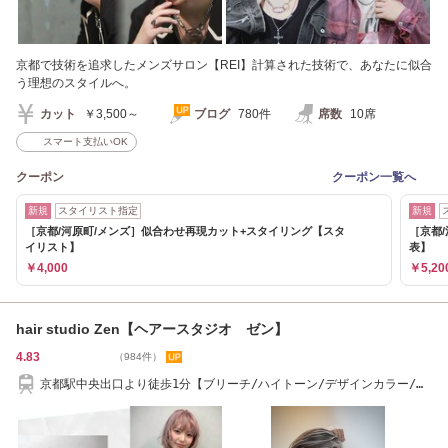
京都で技術を追求したメンズサロン【REI】計算された技術で、あなたに似合
う理想のスタイルへ。
カット
￥3,500～
ブログ
780件
席数
10席
スマート支払いOK
クーポン
クーポン一覧へ
新規
スタイリスト指定
新規
［京都/河原町/メンズ］似合わせ再現カット+スタイリング【スタ
［京都
イリスト】
表】
￥4,000
￥5,20
hair studio Zen【ヘアースタジオ ゼン】
4.83
（984件）
京都駅中央出口より徒歩1分【ブリーチ/ハイトーン/デザインカラー/学
割U24】