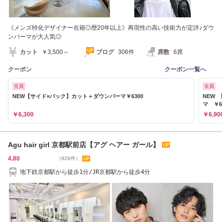
《メンズ特化デザイナー在籍◎歴20年以上》再現性の高い技術力が定評♪ダウ
ンパーマが大人気◎
カット
￥3,500～
ブログ
306件
席数
6席
クーポン
クーポン一覧へ
全員
全員
NEW【サイド×バック】カット＋ダウンパーマ￥6300
NEW
マ ￥6
￥6,300
￥6,90
Agu hair girl 京都駅前店【アグ ヘアー ガール】
4.80
（829件）
地下鉄京都駅から徒歩1分/JR京都駅から徒歩4分