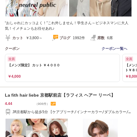
“おしゃれにカッコよく！”これ外しません！学生さん～ビジネスマンに大人
気！イメチェンもお任せあれ♪
カット
￥3,800～
ブログ
1992件
席数
6席
クーポン
クーポン一覧へ
全員
全員
【メンズ限定】 カット ￥４０００
【メン
ト￥８
￥4,000
￥8,00
La fith hair liebe 京都駅前店【ラフィス ヘアー リーベ】
4.44
（906件）
JR京都駅から徒歩5分 [ケアブリーチ/インナーカラー/ダブルカラー/髪
質改善]