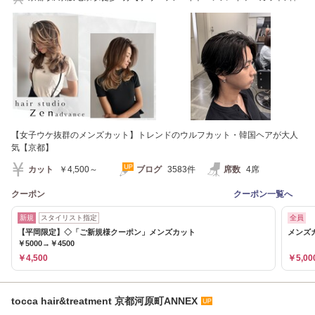
国風/学割U24】
【女子ウケ抜群のメンズカット】トレンドのウルフカット・韓国ヘアが大人
気【京都】
カット
￥4,500～
ブログ
3583件
席数
4席
クーポン
クーポン一覧へ
新規
スタイリスト指定
全員
【平岡限定】◇「ご新規様クーポン」メンズカット
メンズカ
￥5000→￥4500
￥4,500
￥5,00
tocca hair&treatment 京都河原町ANNEX