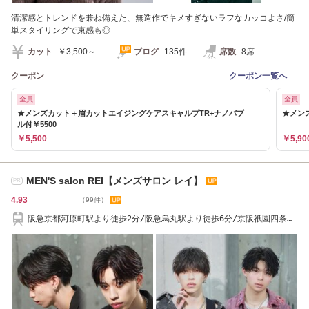
清潔感とトレンドを兼ね備えた、無造作でキメすぎないラフなカッコよさ/簡
単スタイリングで束感も◎
カット
￥3,500～
ブログ
135件
席数
8席
クーポン
クーポン一覧へ
全員
全員
★メンズカット＋眉カットエイジングケアスキャルプTR+ナノバブ
★メン
ル付￥5500
￥5,500
￥5,90
MEN'S salon REI【メンズサロン レイ】
PR
4.93
（99件）
阪急京都河原町駅より徒歩2分/阪急烏丸駅より徒歩6分/京阪祇園四条駅
より徒歩8分