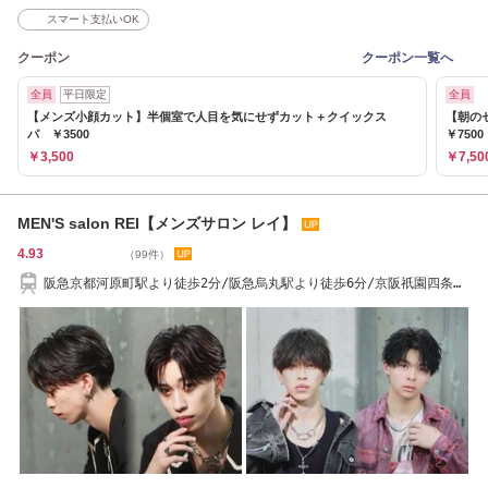
スマート支払いOK
クーポン
クーポン一覧へ
全員
平日限定
全員
【メンズ小顔カット】半個室で人目を気にせずカット＋クイックス
【朝の
パ ￥3500
￥7500
￥3,500
￥7,50
MEN'S salon REI【メンズサロン レイ】
4.93
（99件）
阪急京都河原町駅より徒歩2分/阪急烏丸駅より徒歩6分/京阪祇園四条駅
より徒歩8分