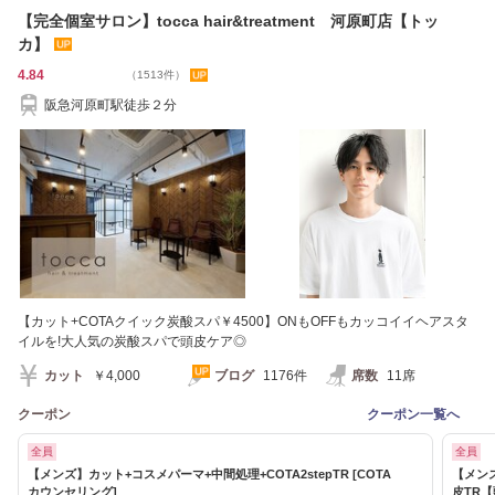
【完全個室サロン】tocca hair&treatment 河原町店【トッ
カ】
4.84
（1513件）
阪急河原町駅徒歩２分
【カット+COTAクイック炭酸スパ￥4500】ONもOFFもカッコイイヘアスタ
イルを!大人気の炭酸スパで頭皮ケア◎
カット
￥4,000
ブログ
1176件
席数
11席
クーポン
クーポン一覧へ
全員
全員
【メンズ】カット+コスメパーマ+中間処理+COTA2stepTR [COTA
【メンズ
カウンセリング]
皮TR