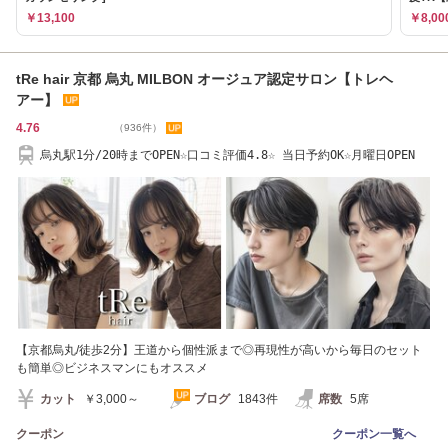
￥13,100
￥8,00
tRe hair 京都 烏丸 MILBON オージュア認定サロン【トレヘ
アー】
4.76
（936件）
烏丸駅1分/20時までOPEN☆口コミ評価4.8☆ 当日予約OK☆月曜日OPEN
【京都烏丸/徒歩2分】王道から個性派まで◎再現性が高いから毎日のセット
も簡単◎ビジネスマンにもオススメ
カット
￥3,000～
ブログ
1843件
席数
5席
クーポン
クーポン一覧へ