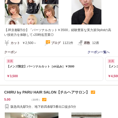
【JR京都駅5分】「パーソナルカット￥3500」経験豊富な実力派Stylistの高
い技術力を体験して♪20時迄営業◎
カット
￥2,500～
ブログ
1121件
席数
12席
クーポン
クーポン一覧へ
全員
全員
【メンズ限定】パーソナルカット［sh込み］￥3500
【メン
￥3,500
￥4,50
CHIRU by PARU HAIR SALON【チルヘアサロン】
5.00
（30件）
阪急烏丸駅5分、地下鉄四条駅5番出口徒歩5分