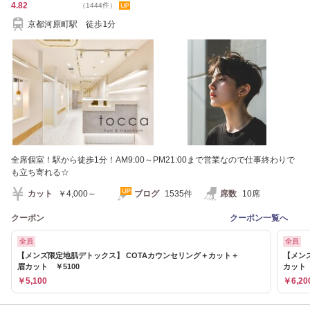
4.82
（1444件）
京都河原町駅 徒歩1分
全席個室！駅から徒歩1分！AM9:00～PM21:00まで営業なので仕事終わりで
も立ち寄れる☆
カット
￥4,000～
ブログ
1535件
席数
10席
クーポン
クーポン一覧へ
全員
全員
【メンズ限定地肌デトックス】 COTAカウンセリング＋カット＋
【メン
眉カット ￥5100
カット
￥5,100
￥6,20