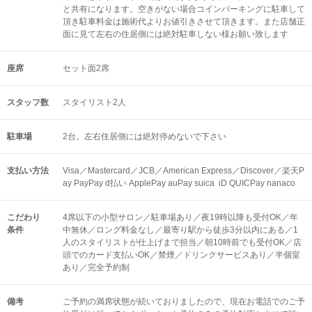
と共有になります。空きがない場合コインパーキングに駐車して
頂き駐車料金は施術代よりお値引きさせて頂きます。また店舗正
面に見て左右の住居側には絶対駐車しない様お願い致します
座席
セット面2席
スタッフ数
スタイリスト2人
駐車場
2台。左右住居側には絶対停めないで下さい
支払い方法
Visa／Mastercard／JCB／American Express／Discover／楽天P
ay PayPay d払い ApplePay auPay suica iD QUICPay nanaco
こだわり
4席以下の小型サロン／駐車場あり／夜19時以降も受付OK／年
条件
中無休／ロング料金なし／最寄り駅から徒歩3分以内にある／1
人のスタイリストが仕上げまで担当／朝10時前でも受付OK／店
頭でのカード支払いOK／禁煙／ドリンクサービスあり／半個室
あり／完全予約制
備考
ご予約の満席状態が続いておりましたので、現在お電話でのご予