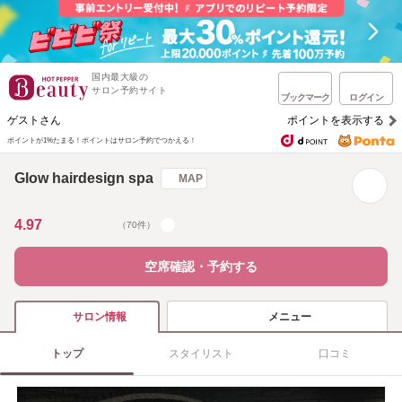
国内最大級の
サロン予約サイト
ブックマーク
ログイン
ゲストさん
ポイントを表示する
ポイントが1%たまる！
ポイントはサロン予約でつかえる！
Glow hairdesign spa
MAP
4.97
（70件）
空席確認・予約する
メニュー
サロン情報
トップ
スタイリスト
口コミ