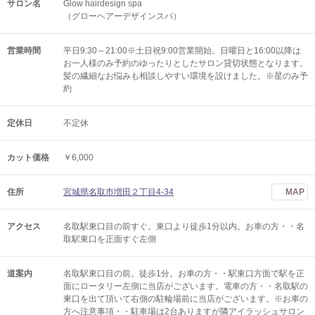
サロン名
Glow hairdesign spa
（グローヘアーデザインスパ）
営業時間
平日9:30～21:00※土日祝9:00営業開始。日曜日と16:00以降は
お一人様のみ予約のゆったりとしたサロン貸切状態となります。
髪の繊細なお悩みも相談しやすい環境を設けました。※星のみ予
約
定休日
不定休
カット価格
￥6,000
住所
宮城県名取市増田２丁目4-34
MAP
アクセス
名取駅東口目の前すぐ。東口より徒歩1分以内。お車の方・・名
取駅東口を正面すぐ左側
道案内
名取駅東口目の前。徒歩1分。お車の方・・駅東口方面で駅を正
面にロータリー左側に当店がございます。電車の方・・名取駅の
東口を出て頂いて右側の駐輪場前に当店がございます。※お車の
方へ注意事項・・駐車場は2台ありますが隣アイラッシュサロン