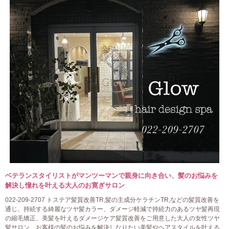
ベテランスタイリストがマンツーマンで親身に向き合い、髪のお悩みを
解決し憧れを叶える大人のお寛ぎサロン
022-209-2707 トステア髪質改善TR,髪の主成分ケラチンTR,などの髪質改善を
通じ、持続する綺麗なツヤ髪カラー、ダメージ軽減で持続力のあるツヤ髪再現
の縮毛矯正、美髪を叶えるダメージケア髪質改善をご用意した大人の女性ツヤ
髪サロン。お客様の髪のお悩みを解決しなりたい美髪やヘアスタイルを叶える