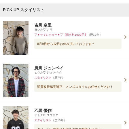
PICK UP スタイリスト
吉川 奈里
ヨシカワ ナリ
▽▼ディレクター▼▽【指名料1000円】
（歴12年）
8月9日から12日お休み頂いております＊
廣川 ジュンペイ
ヒロカワ ジュンペイ
スタイリスト
（歴7年）
髪質改善縮毛矯正、メンズスタイルお任せください！
乙黒 優作
オトグロ ユウサク
スタイリスト
（歴15年）