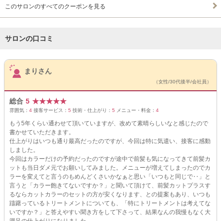
このサロンのすべてのクーポンを見る
サロンの口コミ
サロンPick Up
まりさん
（女性/30代後半/会社員）
総合
5
★
★
★
★
★
雰囲気：
4
接客サービス：
5
技術・仕上がり：
5
メニュー・料金：
4
もう5年くらい通わせて頂いていますが、改めて素晴らしいなと感じたので
書かせていただきます。
仕上がりはいつも通り最高だったのですが、今回は特に気遣い、接客に感動
しました。
今回はカラーだけの予約だったのですが途中で前髪も気になってきて前髪カ
ットも当日ダメ元でお願いしてみました。メニューが増えてしまったのでカ
ラーを変えてと言うのもめんどくさいかなぁと思い「いつもと同じで‥」と
言うと「カラー飽きてないですか？」と聞いて頂けて、前髪カットプラスす
るならカットカラーのセットの方が安くなります、との提案もあり、いつも
躊躇っているトリートメントについても、「特にトリートメントは考えてな
いですか？」と答えやすい聞き方をして下さって、結果なんの我慢もなく大