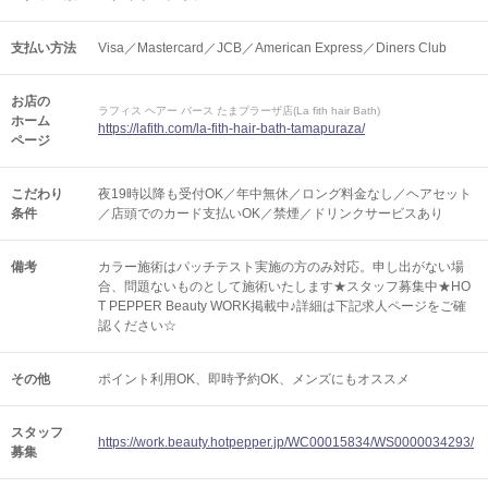
支払い方法
Visa／Mastercard／JCB／American Express／Diners Club
お店の
ラフィス ヘアー バース たまプラーザ店(La fith hair Bath)
ホーム
https://lafith.com/la-fith-hair-bath-tamapuraza/
ページ
こだわり
夜19時以降も受付OK／年中無休／ロング料金なし／ヘアセット
条件
／店頭でのカード支払いOK／禁煙／ドリンクサービスあり
備考
カラー施術はパッチテスト実施の方のみ対応。申し出がない場
合、問題ないものとして施術いたします★スタッフ募集中★HO
T PEPPER Beauty WORK掲載中♪詳細は下記求人ページをご確
認ください☆
その他
ポイント利用OK
即時予約OK
メンズにもオススメ
スタッフ
https://work.beauty.hotpepper.jp/WC00015834/WS0000034293/
募集