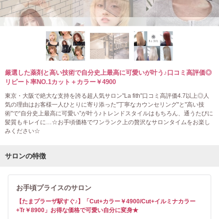
厳選した薬剤と高い技術で自分史上最高に可愛いが叶う♪口コミ高評価◎
リピート率NO.1カット＋カラー￥4900
東京・大阪で絶大な支持を誇る超人気サロン"La fith"口コミ高評価4.7以上◎人
気の理由はお客様一人ひとりに寄り添った"丁寧なカウンセリング"と"高い技
術"で“自分史上最高に可愛い”が叶う♪トレンドスタイルはもちろん、通うたびに
髪質もキレイに…☆お手頃価格でワンランク上の贅沢なサロンタイムをお楽し
みください☆
サロンの特徴
お手頃プライスのサロン
【たまプラーザ駅すぐ♪】「Cut+カラー￥4900/Cut+イルミナカラー
+Tr￥8900」お得な価格で可愛い自分に変身★