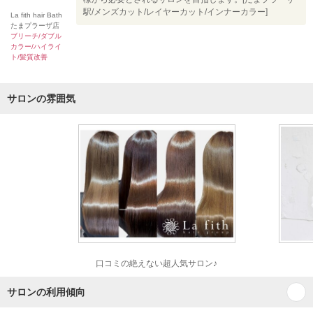
駅/メンズカット/レイヤーカット/インナーカラー]
La fith hair Bath
たまプラーザ店
ブリーチ/ダブル
カラー/ハイライ
ト/髪質改善
サロンの雰囲気
口コミの絶えない超人気サロン♪
サロンの利用傾向