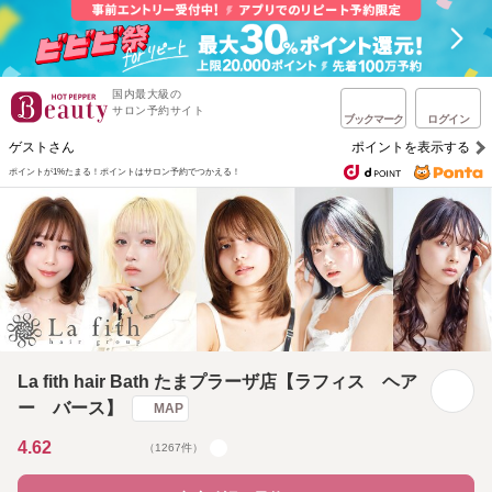
国内最大級の
サロン予約サイト
ブックマーク
ログイン
ゲストさん
ポイントを表示する
ポイントが1%たまる！
ポイントはサロン予約でつかえる！
La fith hair Bath たまプラーザ店【ラフィス ヘア
ー バース】
MAP
4.62
（1267件）