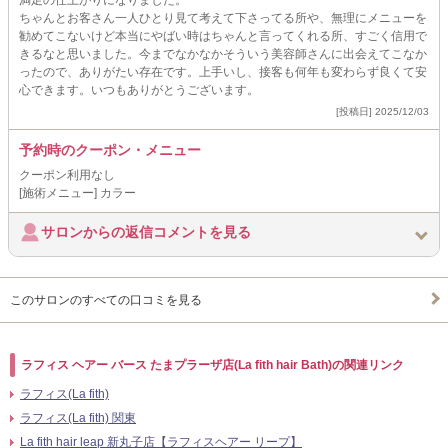
満足の仕上がりになりました。
ちゃんとお客さん一人ひとり見て考えて下さってる所や、無理にメニューを
勧めてこないけど本当にやばい時はちゃんと言ってくれる所、すごく信用で
きるなと思いました。今までなかなかそういう美容師さんに出会えてこなか
ったので、ありがたい存在です。上手いし、接客も何年も変わらず良くて安
心できます。いつもありがとうございます。
[投稿日] 2025/12/03
予約時のクーポン・メニュー
クーポン利用なし
[施術メニュー] カラー
サロンからの返信コメントを見る
このサロンのすべての口コミを見る
ラフィス ヘアー バース たまプラーザ店(La fith hair Bath)の関連リンク
ラフィス(La fith)
ラフィス(La fith) 関東
La fith hair leap 新丸子店【ラフィスヘアー リープ】