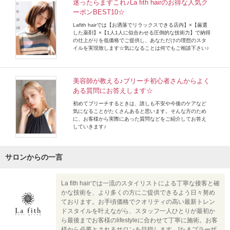
迷ったらまずこれ♪La fith hairのお得な人気ク
ーポンBEST10☆
Lafith hairでは【お洒落でリラックスできる店内】×【厳選
した薬剤】×【1人1人に似合わせる圧倒的な技術力】で納得
の仕上がりを低価格でご提供し、あなただけの理想のスタ
イルを実現致します☆気になることは何でもご相談下さい♪
美容師が教える♪ブリーチ初心者さんからよく
ある質問にお答えします☆
初めてブリーチするときは、誰しも不安や今後のケアなど
気になることがたくさんあると思います。そんな方のため
に、お客様から実際にあった質問などをご紹介してお答え
していきます♪
サロンからの一言
La fith hairでは一流のスタイリストによる丁寧な接客と確
かな技術を、より多くの方にご提供できるよう日々努め
ております。お手頃価格でクオリティの高い最新トレン
ドスタイルを叶えながら、スタッフ一人ひとりが最初か
ら最後までお客様のlifestyleに合わせて丁寧に施術。お客
様から必要とされるサロンを目指します。[たまプラーザ