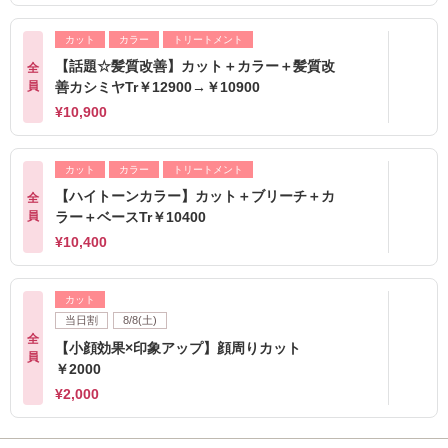
カット
カラー
トリートメント
【話題☆髪質改善】カット＋カラー＋髪質改
全
員
善カシミヤTr￥12900→￥10900
¥10,900
カット
カラー
トリートメント
【ハイトーンカラー】カット＋ブリーチ＋カ
全
員
ラー＋ベースTr￥10400
¥10,400
カット
当日割
8/8(土)
全
【小顔効果×印象アップ】顔周りカット
員
￥2000
¥2,000