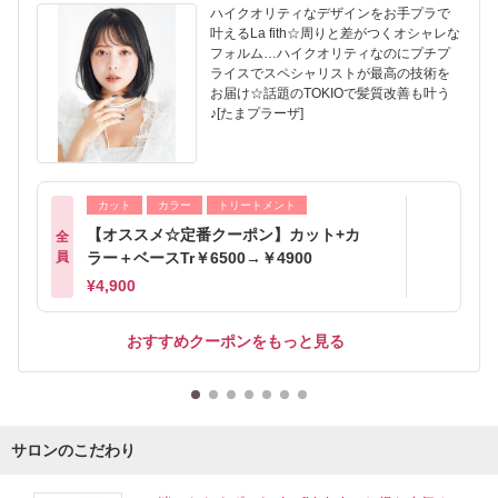
ハイクオリティなデザインをお手プラで
叶えるLa fith☆周りと差がつくオシャレな
フォルム…ハイクオリティなのにプチプ
ライスでスペシャリストが最高の技術を
お届け☆話題のTOKIOで髪質改善も叶う
♪[たまプラーザ]
カット
カラー
トリートメント
【オススメ☆定番クーポン】カット+カ
全
員
ラー＋ベースTr￥6500→￥4900
¥4,900
おすすめクーポンをもっと見る
サロンのこだわり