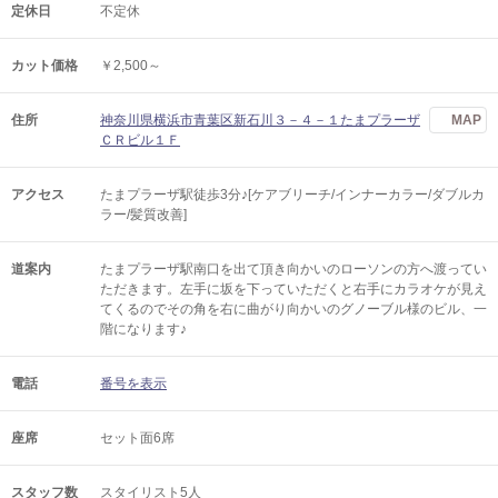
定休日
不定休
カット価格
￥2,500～
住所
神奈川県横浜市青葉区新石川３－４－１たまプラーザ
MAP
ＣＲビル１Ｆ
アクセス
たまプラーザ駅徒歩3分♪[ケアブリーチ/インナーカラー/ダブルカ
ラー/髪質改善]
道案内
たまプラーザ駅南口を出て頂き向かいのローソンの方へ渡ってい
ただきます。左手に坂を下っていただくと右手にカラオケが見え
てくるのでその角を右に曲がり向かいのグノーブル様のビル、一
階になります♪
電話
番号を表示
座席
セット面6席
スタッフ数
スタイリスト5人