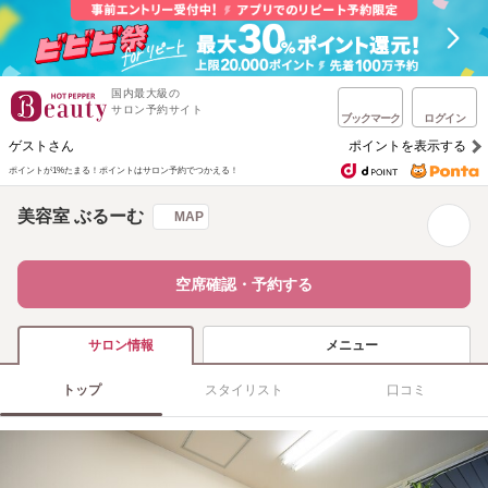
国内最大級の
サロン予約サイト
ブックマーク
ログイン
ゲストさん
ポイントを表示する
ポイントが1%たまる！
ポイントはサロン予約でつかえる！
美容室 ぶるーむ
MAP
空席確認・予約する
メニュー
サロン情報
トップ
スタイリスト
口コミ