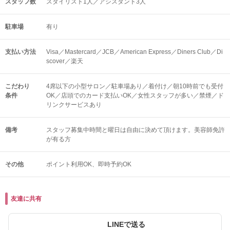
スタッフ数
スタイリスト1人／アシスタント3人
駐車場
有り
支払い方法
Visa／Mastercard／JCB／American Express／Diners Club／Di
scover／楽天
こだわり
4席以下の小型サロン／駐車場あり／着付け／朝10時前でも受付
条件
OK／店頭でのカード支払いOK／女性スタッフが多い／禁煙／ド
リンクサービスあり
備考
スタッフ募集中時間と曜日は自由に決めて頂けます。美容師免許
が有る方
その他
ポイント利用OK
即時予約OK
友達に共有
LINEで送る