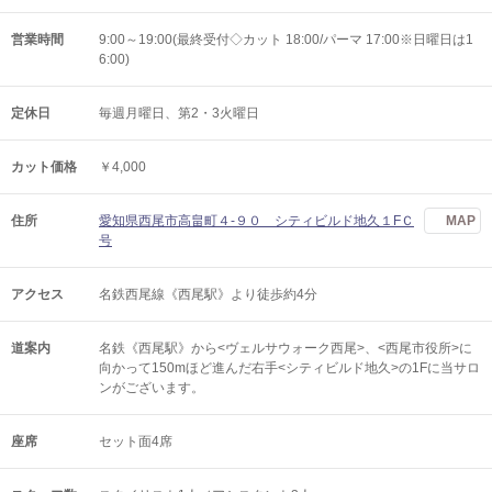
営業時間
9:00～19:00(最終受付◇カット 18:00/パーマ 17:00※日曜日は1
6:00)
定休日
毎週月曜日、第2・3火曜日
カット価格
￥4,000
住所
愛知県西尾市高畠町４‐９０ シティビルド地久１FＣ
MAP
号
アクセス
名鉄西尾線《西尾駅》より徒歩約4分
道案内
名鉄《西尾駅》から<ヴェルサウォーク西尾>、<西尾市役所>に
向かって150mほど進んだ右手<シティビルド地久>の1Fに当サロ
ンがございます。
座席
セット面4席