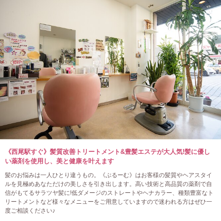
《西尾駅すぐ》髪質改善トリートメント&豊髪エステが大人気!髪に優し
い薬剤を使用し、美と健康を叶えます
髪のお悩みは一人ひとり違うもの。《ぶるーむ》はお客様の髪質やヘアスタイ
ルを見極めあなただけの美しさを引き出します。高い技術と高品質の薬剤で自
信がもてるサラツヤ髪に!低ダメージのストレートやヘナカラー、種類豊富なト
リートメントなど様々なメニューをご用意していますので迷われる方はぜひ一
度ご相談ください♪