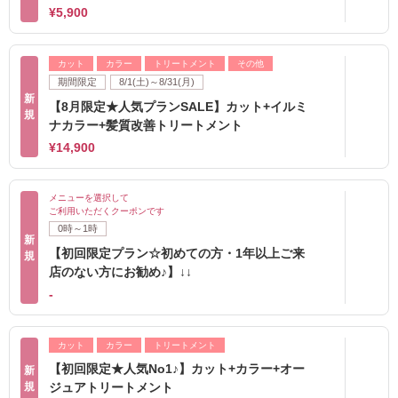
¥5,900
カット
カラー
トリートメント
その他
期間限定
8/1(土)～8/31(月)
新
【8月限定★人気プランSALE】カット+イルミ
規
ナカラー+髪質改善トリートメント
¥14,900
メニューを選択して
ご利用いただくクーポンです
0時～1時
新
【初回限定プラン☆初めての方・1年以上ご来
規
店のない方にお勧め♪】↓↓
-
カット
カラー
トリートメント
【初回限定★人気No1♪】カット+カラー+オー
新
規
ジュアトリートメント