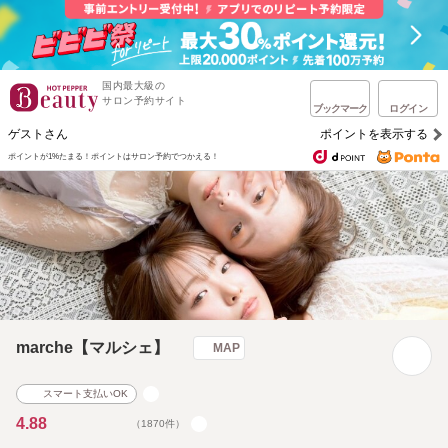
国内最大級の
サロン予約サイト
ブックマーク
ログイン
ゲストさん
ポイントを表示する
ポイントが1%たまる！
ポイントはサロン予約でつかえる！
marche【マルシェ】
MAP
スマート支払いOK
4.88
（1870件）