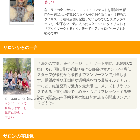
さい♪
各エリアの全17サロンにてフォトコンテストを開催☆各部
門から選ばれた受賞10スタイルをご紹介致します！担当ス
タイリストと在籍店舗も記載しているのでぜひスタッフペ
ージもご覧下さい。気に入ったスタイルのスタイリストは
『ブックマークする』を。併せてヘアカタログページもお
勧めです♪
サロンからの一言
『海外の市場』をイメージしたリゾート空間。池袋駅C2
出口0分、雨に濡れず辿り着ける都会のオアシスへ♪専任
スタッフが最初から最後までマンツーマンで担当しま
す。髪質改善や圧倒的な透明感を放つ最新イルミナカラ
ーなど、厳選薬剤で魅力を最大限に。メンズもリラック
スできる上質な環境で、心身ともにリフレッシュする贅
沢な時間を。※予約不可の際は姉妹店も◎関連リンクよ
☆Instagram☆【marche_photogallery】
りどうぞ↓
マンツーマンで
担当します。お
気軽に指名して
下さい♪
サロンの雰囲気