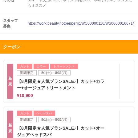
その他
スマート支払いOK
ポイント利用OK
即時予約OK
メンズに
もオススメ
スタッフ
https://work.beauty.hotpepper.jp/WC00000116/WS0000016671/
募集
クーポン
カット
カラー
トリートメント
期間限定
8/1(土)～8/31(月)
新
【8月限定★人気プランSALE♪】カット+カラ
規
ー+オージュアトリートメント
¥10,900
カット
ヘッドスパ
期間限定
8/1(土)～8/31(月)
新
【8月限定★人気プランSALE♪】カット+オー
規
ジュアヘッドスパ