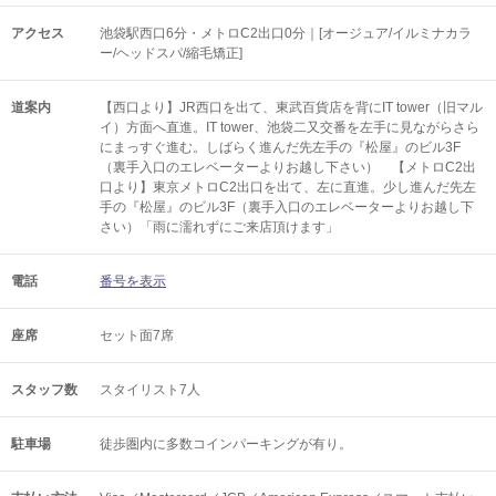
アクセス
池袋駅西口6分・メトロC2出口0分｜[オージュア/イルミナカラ
ー/ヘッドスパ/縮毛矯正]
道案内
【西口より】JR西口を出て、東武百貨店を背にIT tower（旧マル
イ）方面へ直進。IT tower、池袋二又交番を左手に見ながらさら
にまっすぐ進む。しばらく進んだ先左手の『松屋』のビル3F
（裏手入口のエレベーターよりお越し下さい） 【メトロC2出
口より】東京メトロC2出口を出て、左に直進。少し進んだ先左
手の『松屋』のビル3F（裏手入口のエレベーターよりお越し下
さい）「雨に濡れずにご来店頂けます」
電話
番号を表示
座席
セット面7席
スタッフ数
スタイリスト7人
駐車場
徒歩圏内に多数コインパーキングが有り。