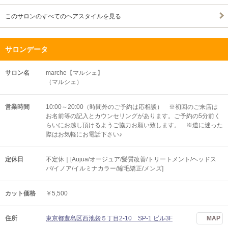
このサロンのすべてのヘアスタイルを見る
サロンデータ
サロン名
marche【マルシェ】
（マルシェ）
営業時間
10:00～20:00（時間外のご予約は応相談） ※初回のご来店は
お名前等の記入とカウンセリングがあります。ご予約の5分前く
らいにお越し頂けるようご協力お願い致します。 ※道に迷った
際はお気軽にお電話下さい♪
定休日
不定休｜[Aujua/オージュア/髪質改善/トリートメント/ヘッドス
パ/イノア/イルミナカラー/縮毛矯正/メンズ]
カット価格
￥5,500
住所
東京都豊島区西池袋５丁目2-10 SP-1 ビル3F
MAP