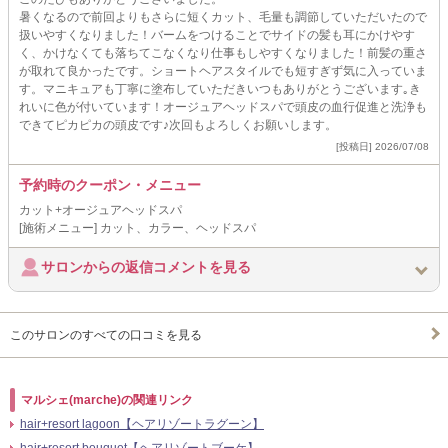
暑くなるので前回よりもさらに短くカット、毛量も調節していただいたので
扱いやすくなりました！バームをつけることでサイドの髪も耳にかけやす
く、かけなくても落ちてこなくなり仕事もしやすくなりました！前髪の重さ
が取れて良かったです。ショートヘアスタイルでも短すぎず気に入っていま
す。マニキュアも丁寧に塗布していただきいつもありがとうございます｡き
れいに色が付いています！オージュアヘッドスパで頭皮の血行促進と洗浄も
できてピカピカの頭皮です♪次回もよろしくお願いします。
[投稿日] 2026/07/08
予約時のクーポン・メニュー
カット+オージュアヘッドスパ
[施術メニュー] カット、カラー、ヘッドスパ
サロンからの返信コメントを見る
このサロンのすべての口コミを見る
マルシェ(marche)の関連リンク
hair+resort lagoon【ヘアリゾートラグーン】