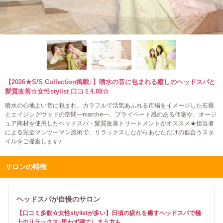
【2026★S/S Collection掲載♪】噴水の音に包まれる癒しのヘッドスパと
髪質改善☆女性stylist 口コミ4.88☆
噴水の心地よい音に包まれ、カラフルで活気あふれる市場をイメージした石畳
とエイジングウッドの空間―marche―。プライベート感のある個室や、オージ
ュア商材を使用したヘッドスパ・髪質改善トリートメントがオススメ★担当者
による完全マンツーマン施術で、リラックスしながらあなただけの似合うスタ
イルをご提案します♪
サロンの特徴
ヘッドスパが自慢のサロン
【口コミ多数☆女性stylistが多い】日頃の疲れを癒すヘッドスパで極
上のリラックス♪思わず寝てしまう方も