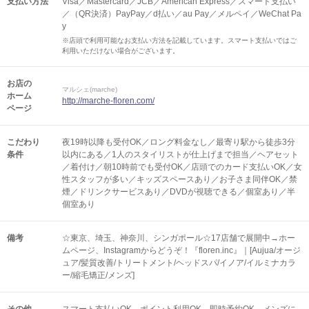
支払い方法
Visa／Mastercard／JCB／American Express／スマート支払い
／（QR決済）PayPay／d払い／au Pay／メルペイ／WeChat Pa
y
※店頭で利用可能なお支払い方法を記載しています。スマート支払いではご
利用いただけない場合がございます。
お店の
マルシェ(marche)
ホーム
http://marche-floren.com/
ページ
こだわり
夜19時以降も受付OK／ロング料金なし／最寄り駅から徒歩3分
条件
以内にある／1人のスタイリストが仕上げまで担当／ヘアセット
／着付け／朝10時前でも受付OK／店頭でのカード支払いOK／女
性スタッフが多い／キッズスペースあり／お子さま同伴OK／禁
煙／ドリンクサービスあり／DVDが視聴できる／個室あり／半
個室あり
備考
☆東京、埼玉、神奈川、シンガポール☆17店舗で展開中→ホー
ムページ、Instagramからどうぞ！『floren.inc』｜[Aujua/オージ
ュア/髪質改善/トリートメント/ヘッドスパ/イノア/イルミナカラ
ー/縮毛矯正/メンズ]