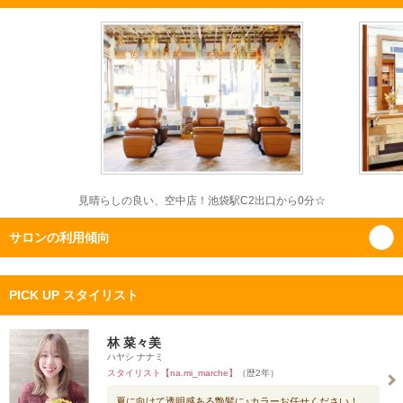
見晴らしの良い、空中店！池袋駅C2出口から0分☆
サロンの利用傾向
PICK UP スタイリスト
林 菜々美
ハヤシ ナナミ
スタイリスト【na.mi_marche】
（歴2年）
夏に向けて透明感ある艶髪に♪カラーお任せください！