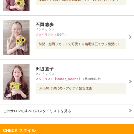
石岡 志歩
イシオカ シホ
スタイリスト
（歴5年）
前髪・顔周りカットで可愛く☆縮毛矯正でサラ艶髪に♪
田辺 直子
タナベ ナオコ
スタイリスト【tanabe_marche】
（歴20年以上）
30代40代50代のヘアケア☆髪質改善
このサロンのすべてのスタイリストを見る
CHECK スタイル