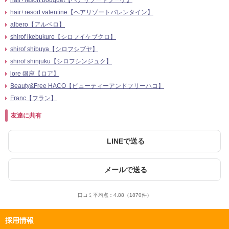
hair+resort bouquet【ヘアリゾートブーケ】
hair+resort valentine【ヘアリゾートバレンタイン】
albero【アルベロ】
shirof ikebukuro【シロフイケブクロ】
shirof shibuya【シロフシブヤ】
shirof shinjuku【シロフシンジュク】
lore 銀座【ロア】
Beauty&Free HACO【ビューティーアンドフリーハコ】
Franc【フラン】
友達に共有
LINEで送る
メールで送る
口コミ平均点：
4.88
（1870件）
採用情報