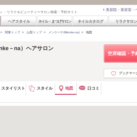
美容院・美容室・
ン ・リラク＆ビューティーサロン検索・予約サイト
ヘアスタイル
ネイル・まつげサロン
ネイルカタログ
リラクサロ
>
関東トップ
>
山梨トップ
>
メンケーナ(Menke-na)
>
地図
nke－na）ヘアサロン
空席確認・予
ブックマー
スタイリスト
スタイル
地図
口コミ