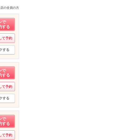
来店の全員の方
ンで
約する
して予約
クする
ンで
約する
して予約
クする
ンで
約する
して予約