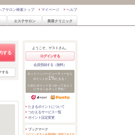
ヘアサロン検索トップ
マイページ
ヘルプ
ン
エステサロン
美容クリニック
ようこそ、ゲストさん。
約する
ログインする
会員登録する（無料）
クする
ホットペッパービューティーなら
1%
ポイントが
たまる！
ためたポイントをつかっておとく
にサロンをネット予約！
たまるポイントについて
つかえるサービス一覧
ポイント設定変更
ブックマーク
ログインすると会員情報に保存できます