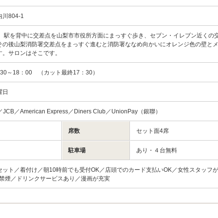
川804-1
て、駅を背中に交差点を山梨市市役所方面にまっすぐ歩き、セブン・イレブン近くの
その後山梨消防署交差点をまっすぐ進むと消防署ななめ向かいにオレンジ色の壁と
す。サロンはそこです。
0～18：00 （カット最終17：30）
曜日
d／JCB／American Express／Diners Club／UnionPay（銀聯）
席数
セット面4席
駐車場
あり・４台無料
セット／着付け／朝10時前でも受付OK／店頭でのカード支払いOK／女性スタッフ
／禁煙／ドリンクサービスあり／漫画が充実