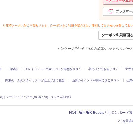
メニューを追加
ブックマー
※随時クーポンが切り替わります。クーポンをご利用予定の方は、印刷してお手元に保管してお
クーポン印刷画面
メンケーナ(Menke-na)の地図/ホットペッパ
市
山梨市
グレイカラー・白髪カバーが得意なサロン
着付けができるサロン
女性
関東の一人のスタイリストが仕上げまで担当
山梨のポイントが利用できるサロン
山梨
r)
|
ソーコドットヘアー(so-ko.hair)
|
リンクス(LiNX)
HOT PEPPER Beautyとサロンボー
ID・会員規