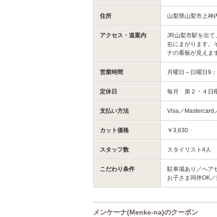
住所
山梨県山梨市上神内
アクセス・道案内
JR山梨市駅を出
右にまがります。
ナの看板が見えま
営業時間
月曜日～日曜日9：3
定休日
毎月 第２・４日
支払い方法
Visa／Mastercar
カット価格
￥3,630
スタッフ数
スタイリスト4人
こだわり条件
駐車場あり／ヘア
お子さま同伴OK
メンケーナ(Menke-na)のクーポン