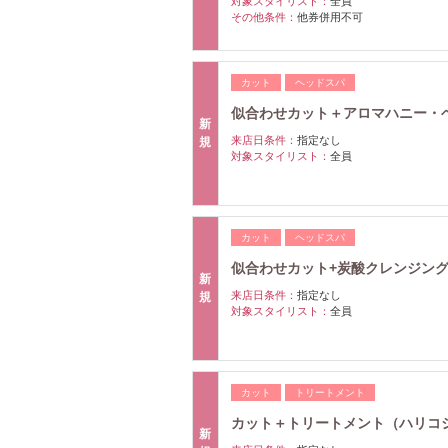
対象スタイリスト：
全員
その他条件：
他券併用不可
カット
ヘッドスパ
似合わせカット＋アロマハニー・ヘッド
新
来店日条件：
指定なし
規
対象スタイリスト：
全員
カット
ヘッドスパ
似合わせカット+炭酸クレンジングスパ
新
来店日条件：
指定なし
規
対象スタイリスト：
全員
カット
トリートメント
カット＋トリートメント（ハリコシア
新