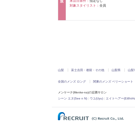
来店日条件：
指定なし
規
対象スタイリスト：
全員
山梨
富士吉田・都留・その他
山梨県
山梨
全国のメンズ ロング
関東のメンズ ベリーショート
メンケーナ(Menke-na)の近隣サロン
シーン エヌ(See n N)
|
ウユ(Uyu)
|
エイトヘアー(Ei8htHai