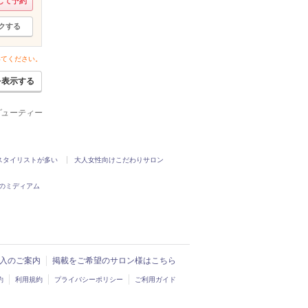
して予約
クする
いてください。
を表示する
ービューティー
スタイリストが多い
大人女性向けこだわりサロン
のミディアム
ド導入のご案内
掲載をご希望のサロン様はこちら
約
利用規約
プライバシーポリシー
ご利用ガイド