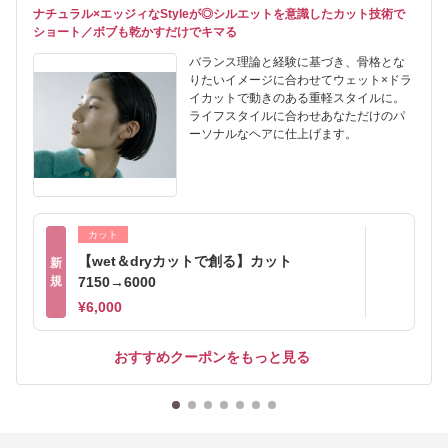
ナチュラル×エッジィなStyleが◎シルエットを意識したカット技術で
ショート／ボブも乾かすだけでキマる
バランス理論と経験に基づき、骨格とな
りたいイメージに合わせてウェット×ドラ
イカットで動きのある重軽スタイルに。
ライフスタイルに合わせあなただけのパ
ーソナルなヘアに仕上げます。
カット
【wet＆dryカットで創る】カット
新
規
7150→6000
¥6,000
おすすめクーポンをもっと見る