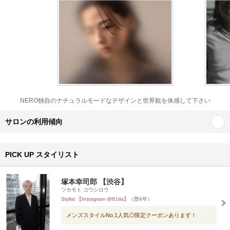
NERO独自のナチュラルモードなデザインと世界観を体感して下さい
サロンの利用傾向
PICK UP スタイリスト
塚本幸司郎 【渋谷】
ツカモト コウシロウ
Stylist 【Instagram @81iiis】
（歴4年）
メンズスタイルNo.1人気◎限定クーポンあります！