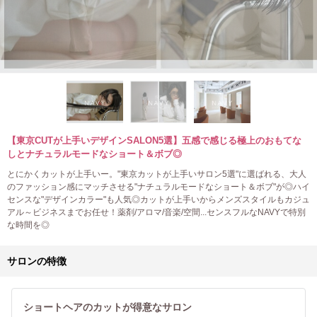
【東京CUTが上手いデザインSALON5選】五感で感じる極上のおもてな
しとナチュラルモードなショート＆ボブ◎
とにかくカットが上手いー。"東京カットが上手いサロン5選"に選ばれる、大人
のファッション感にマッチさせる"ナチュラルモードなショート＆ボブ"が◎ハイ
センスな"デザインカラー"も人気◎カットが上手いからメンズスタイルもカジュ
アル～ビジネスまでお任せ！薬剤/アロマ/音楽/空間...センスフルなNAVYで特別
な時間を◎
サロンの特徴
ショートヘアのカットが得意なサロン