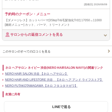
[投稿日] 2026/06/09
予約時のクーポン・メニュー
【ダメージレス】カット+パーマ[3StepTr&毛髪強化Tr付] 17050→11000
[施術メニュー] カット、パーマ、トリートメント
サロンからの返信コメントを見る
このサロンのすべての口コミを見る
ネロ ヘアサロン ネイビー 渋谷(NERO HAIRSALON NAVY)の関連リンク
NERO HAIR SALON 渋谷 【ネロ ヘアサロン】
NERO HAIR AND LIFESTORE 渋谷 【ネロ ヘア アンド ライフストア】
NERO FUTAKOTAMAGAWA 【ネロ フタコタマガワ】
友達に共有
LINEで送る