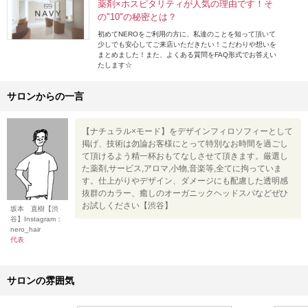
薬剤×ホスピタリティが人気の理由です！そ
の"10"の秘密とは？
初めてNEROをご利用の方に、私達のことを知って頂いて
少しでも安心してご来店いただきたい！こだわりや想いを
まとめました！また、よくある質問をFAQ形式でお答えい
たします☆
サロンからの一言
【ナチュラル×モード】をデザインフィロソフィーとして
掲げ、技術は勿論お客様にとって特別なお時間を過ごし
て頂けるよう精一杯おもてなしさせて頂きます。厳選し
た薬剤,サービス,アロマ,小物,音楽等,全てに拘っていま
す。仕上がりやデザイン、ダメージにも配慮した透明感
抜群のカラー、癒しのオーガニックヘッドスパなどぜひ
お試しください【渋谷】
坂本 直樹【渋
谷】Instagram：
nero_hair
代表
サロンの雰囲気