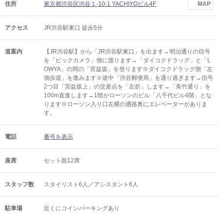
住所
東京都渋谷区渋谷１-10-1 YACHIYOビル4F
MAP
アクセス
JR渋谷駅東口 徒歩5分
道案内
【JR渋谷駅】から「JR渋谷駅東口」を出ます→明治通りの信号
を「ビックカメラ」側に渡ります→「ダイコクドラッグ」と「L
OWYA」の間の「宮益坂」を登ります※ダイコクドラッグ側「左
側歩道」を進みます※途中「渋谷郵便局」を通り過ぎます→信号
2つ目「宮益坂上」の交差点を「左折」します→「美竹通り」を
100m直進します→1階がローソンのビル「八千代ビル4階」とな
ります※ローソン入り口左横の通路奥にエレベーターがありま
す。
電話
番号を表示
座席
セット面12席
スタッフ数
スタイリスト6人／アシスタント6人
駐車場
近くにコインパーキングあり