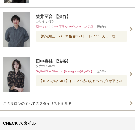
笠井至音 【渋谷】
カサイ シオン
副ディレクター/ 丁寧な"カウンセリング◎
（歴5年）
【縮毛矯正・パーマ指名No.1】！レイヤーカット◎
田中春佳 【渋谷】
タナカ ハルカ
Stylist/Vice Director【instagram@9yo2a】
（歴6年）
【メンズ指名No.1】トレンド感のあるヘアお任せ下さい
このサロンのすべてのスタイリストを見る
CHECK スタイル