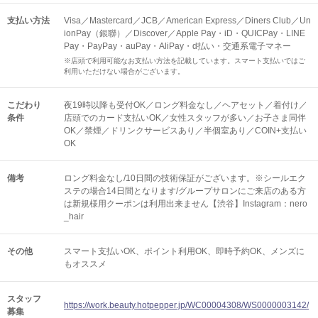
支払い方法
Visa／Mastercard／JCB／American Express／Diners Club／Un
ionPay（銀聯）／Discover／Apple Pay・iD・QUICPay・LINE
Pay・PayPay・auPay・AliPay・d払い・交通系電子マネー
※店頭で利用可能なお支払い方法を記載しています。スマート支払いではご
利用いただけない場合がございます。
こだわり
夜19時以降も受付OK／ロング料金なし／ヘアセット／着付け／
条件
店頭でのカード支払いOK／女性スタッフが多い／お子さま同伴
OK／禁煙／ドリンクサービスあり／半個室あり／COIN+支払い
OK
備考
ロング料金なし/10日間の技術保証がございます。※シールエク
ステの場合14日間となります/グループサロンにご来店のある方
は新規様用クーポンは利用出来ません【渋谷】Instagram：nero
_hair
その他
スマート支払いOK
ポイント利用OK
即時予約OK
メンズに
もオススメ
スタッフ
https://work.beauty.hotpepper.jp/WC00004308/WS0000003142/
募集