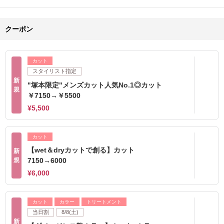
クーポン
カット
スタイリスト指定
新
"塚本限定"メンズカット人気No.1◎カット
規
￥7150→￥5500
¥5,500
カット
【wet＆dryカットで創る】カット
新
規
7150→6000
¥6,000
カット
カラー
トリートメント
当日割
8/8(土)
新