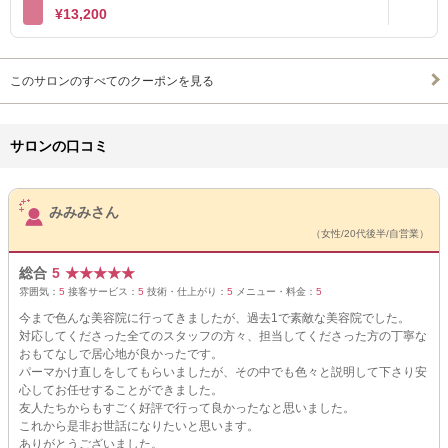
¥13,200
このサロンのすべてのクーポンを見る
サロンの口コミ
サロンPick Up
みみみさん
（女性/20代後半/自営業）
総合
5
★
★
★
★
★
雰囲気：
5
接客サービス：
5
技術・仕上がり：
5
メニュー・料金：
5
今まで色んな美容院に行ってきましたが、過去1で素敵な美容院でした。
対応してくださった全てのスタッフの方々、担当してくださった方の丁寧な
おもてなしで居心地が良かったです。
パーマかけ直しをしてもらいましたが、その中でも色々と説明して下さり安
心してお任せすることができました。
友人たちからもすごく好評で行って良かったなと思いました。
これから是非お世話になりたいと思います。
ありがとうございました。