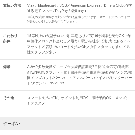
支払い方法
Visa／Mastercard／JCB／American Express／Diners Club／(交
通系電子マネー / PayPay / 楽天pay )
※店頭で利用可能なお支払い方法を記載しています。スマート支払いではご
利用いただけない場合がございます。
こだわり
15席以上の大型サロン／駐車場あり／夜19時以降も受付OK／年
条件
中無休／ロング料金なし／最寄り駅から徒歩3分以内にある／ヘ
アセット／店頭でのカード支払いOK／女性スタッフが多い／男
性スタッフが多い
備考
AWAR多数受賞グループ☆技術保証期間7日間/返金不可/高級薬
剤/wifi完備/タブレット電子書籍完備/充電器完備/渋谷駅/メンズ/韓
国メンズカット/パーマ/ニュアンスパーマ/ツイスパ/センターパー
ト/ダウンパーマ/MEN'S
その他
スマート支払いOK
ポイント利用OK
即時予約OK
メンズに
もオススメ
クーポン