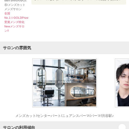
Men'sHAVANA渋
谷/メンズカット
メンズサロン
全国
No.1☆GOLDPrize
受賞メンズ特化
Newメンズサロ
ン!!
サロンの雰囲気
メンズカット/センターパート/ニュアンスパーマ/パーマ/渋谷駅♪
サロンの利用傾向