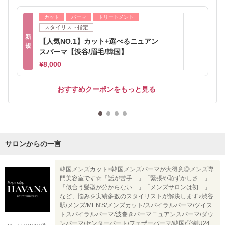
カット
パーマ
トリートメント
スタイリスト指定
新
【人気NO.1】カット+選べるニュアン
規
スパーマ【渋谷/眉毛/韓国】
¥8,000
おすすめクーポンをもっと見る
サロンからの一言
韓国メンズカット×韓国メンズパーマが大得意◎メンズ専
門美容室です☆「話が苦手…」「緊張や恥ずかしさ…」
「似合う髪型が分からない…」「メンズサロンは初…」
など、悩みを実績多数のスタイリストが解決します♪渋谷
駅/メンズ/MEN'S/メンズカット/スパイラルパーマ/ツイス
トスパイラルパーマ/波巻きパーマニュアンスパーマ/ダウ
ンパーマ/センターパート/フェザーパーマ/韓国/学割U24