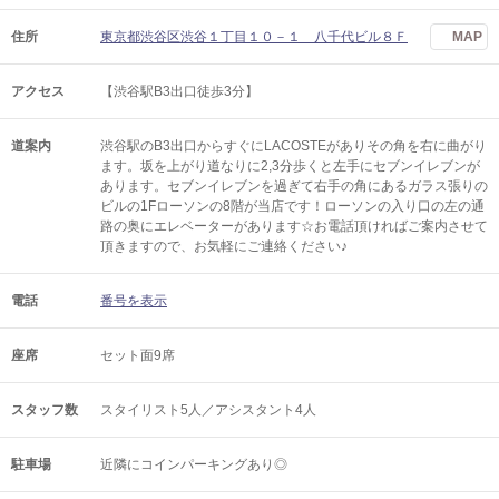
住所
東京都渋谷区渋谷１丁目１０－１ 八千代ビル８Ｆ
MAP
アクセス
【渋谷駅B3出口徒歩3分】
道案内
渋谷駅のB3出口からすぐにLACOSTEがありその角を右に曲がり
ます。坂を上がり道なりに2,3分歩くと左手にセブンイレブンが
あります。セブンイレブンを過ぎて右手の角にあるガラス張りの
ビルの1Fローソンの8階が当店です！ローソンの入り口の左の通
路の奥にエレベーターがあります☆お電話頂ければご案内させて
頂きますので、お気軽にご連絡ください♪
電話
番号を表示
座席
セット面9席
スタッフ数
スタイリスト5人／アシスタント4人
駐車場
近隣にコインパーキングあり◎