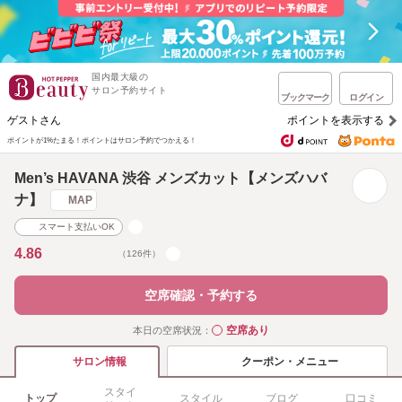
国内最大級の
サロン予約サイト
ブックマーク
ログイン
ゲストさん
ポイントを表示する
ポイントが1%たまる！
ポイントはサロン予約でつかえる！
Men’s HAVANA 渋谷 メンズカット【メンズハバ
ナ】
MAP
スマート支払いOK
4.86
（126件）
空席確認・予約する
空席あり
本日の空席状況：
◯
クーポン・メニュー
サロン情報
スタイ
トップ
スタイル
ブログ
口コミ