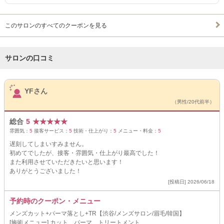
このサロンのすべてのクーポンを見る
サロンの口コミ
サロンPick Up
YFさん
（男性/20代前半）
総合
5
★
★
★
★
★
雰囲気：
5
接客サービス：
5
技術・仕上がり：
5
メニュー・料金：
5
遅刻してしまいすみません。
初めてでしたが、接客・雰囲気・仕上がり最高でした！
また利用させていただきたいと思います！
ありがとうございました！
[投稿日] 2026/06/18
予約時のクーポン・メニュー
メンズカット+パーマ落とし+TR【渋谷/メンズサロン/眉毛/韓国】
[施術メニュー] カット、パーマ、トリートメント