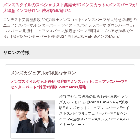
メンズスタイルのスペシャリスト集結★5Dメンズカット×メンズパーマが
大得意メンズサロン♪渋谷駅/学割U24
コンテスト受賞歴多数の実力派★メンズカット×メンズパーマが大得意◎理想の
ニュアンスパーマ,センターパート,ツイストスパイラルパーマ,ダウンパーマ,カ
ルマパーマ,毛流れニュアンスパーマ,波巻きパーマ,韓国メンズヘアが渋谷で叶
う♪［渋谷駅/センターパート/学割U24/眉毛/韓国/MEN'S/メンズ/Men's］
サロンの特徴
メンズカジュアルが得意なサロン
メンズスタイルならお任せ!渋谷駅#メンズカット#ニュアンスパーマ#
センターパート#韓国#学割U24#men's#眉毛
渋谷でセンス抜群の似合わせ×再現性メン
ズカットといえばMen's HAVANA★#渋谷
駅#メンズカット#ニュアンスパーマ#ツイ
ストスパイラル#フェザーパーマ#ダウン
パーマ#波巻きパーマ#メンズパーマ#スパ
イキーショート