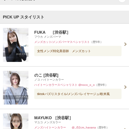
PICK UP スタイリスト
FUKA ［渋谷駅］
フウカ メンズパーマ
メンズカット/メンズパーマスペシャリスト
（歴5年）
女性メンズ特化美容師 メンズカット
のこ [渋谷駅]
ノコ ハイトーンカラー
ハイトーンカラースペシャリスト @noco_o_o
（歴9年）
tiktokバズりスタイル/メンズバレイヤージュ/欧米風
MAYUKO ［渋谷駅］
マユコ メンズカラー
メンズハイトーンカラー @_i52cm_havana
（歴9年）