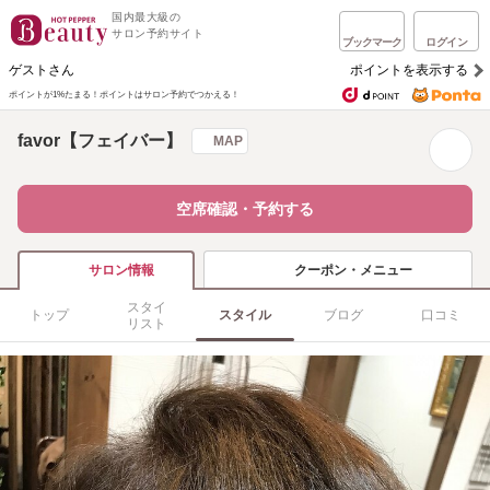
国内最大級の
サロン予約サイト
ブックマーク
ログイン
ゲストさん
ポイントを表示する
ポイントが1%たまる！
ポイントはサロン予約でつかえる！
favor【フェイバー】
MAP
空席確認・予約する
クーポン・メニュー
サロン情報
スタイ
トップ
スタイル
ブログ
口コミ
リスト