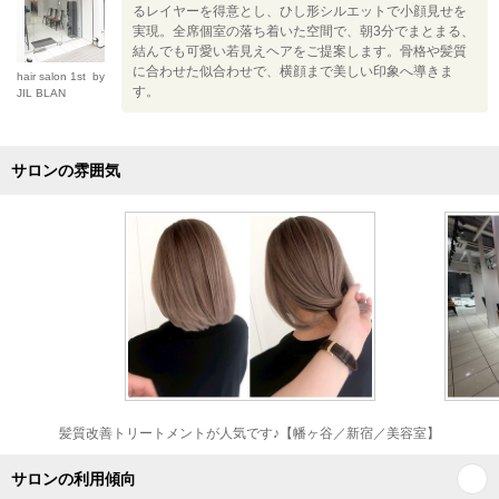
るレイヤーを得意とし、ひし形シルエットで小顔見せを
実現。全席個室の落ち着いた空間で、朝3分でまとまる、
結んでも可愛い若見えヘアをご提案します。骨格や髪質
に合わせた似合わせで、横顔まで美しい印象へ導きま
hair salon 1st by
す。
JIL BLAN
サロンの雰囲気
髪質改善トリートメントが人気です♪【幡ヶ谷／新宿／美容室】
サロンの利用傾向