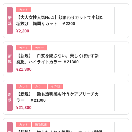
カット
【大人女性人気No.1】顔まわりカットで小顔&
新
規
垢抜け 顔周りカット ￥2200
¥2,200
カット
カラー
【新規】 白髪を隠さない。美しくぼかす新
新
規
発想。ハイライトカラー ￥21300
¥21,300
カット
カラー
その他
【新規】 艶も透明感も叶うケアブリーチカ
新
規
ラー ￥21300
¥21,300
カット
縮毛矯正