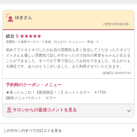
サロンPick Up
ゆきさん
（女性/50代/会社員）
総合
5
★
★
★
★
★
雰囲気：
5
接客サービス：
5
技術・仕上がり：
5
メニュー・料金：
5
初めてでドキドキでしたがお店の雰囲気も良く担当してくださったスタイリ
ストさんも優しい雰囲気で話しやすかったので自分の希望をちゃんと伝える
ことができました、すべてが丁寧で安心してお任せできました、仕上がりも
大満足です、ありがとうございました、また利用させていただきます。
[投稿日] 2025/07/21
予約時のクーポン・メニュー
★迷ったらこれ！【新規限定！！】カット＋カラー ￥7700
[施術メニュー] カット、カラー
サロンからの返信コメントを見る
このサロンのすべての口コミを見る