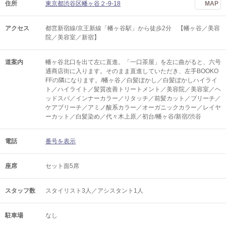
住所
東京都渋谷区幡ヶ谷２-9-18
MAP
アクセス
都営新宿線/京王新線「幡ヶ谷駅」から徒歩2分 【幡ヶ谷／美容
院／美容室／新宿】
道案内
幡ヶ谷北口を出て左に直進。「一口茶屋」を左に曲がると、六号
通商店街に入ります。そのまま直進していただき、左手BOOKO
FFの隣になります。/幡ヶ谷／白髪ぼかし／白髪ぼかしハイライ
ト／ハイライト／髪質改善トリートメント／美容院／美容室／ヘ
ッドスパ／インナーカラー／リタッチ／前髪カット／ブリーチ／
ケアブリーチ／アミノ酸系カラー／オーガニックカラー／レイヤ
ーカット／白髪染め／代々木上原／初台/幡ヶ谷/新宿/渋谷
電話
番号を表示
座席
セット面5席
スタッフ数
スタイリスト3人／アシスタント1人
駐車場
なし