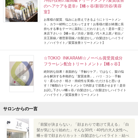
♪特許技術の最高級トリートメント♪髪質改善
のヘアケアを是非♪【幡ヶ谷/新宿/渋谷/美容
室】
お客様の髪質、悩みにお答えできるようにトリートメン
ト、カラー材料にこだわってます！お客様の髪が綺麗に長
持ちする事をテーマに薬剤にこだわりました！是非一度ご
来店下さい☆【幡ヶ谷／渋谷／新宿／代々木上原／初台／
京王新線／都営新宿線／白髪ぼかし／白髪ぼかしハイライ
ト／ハイライト／髪質改善トリートメント】
☆TOKIO INKARAMI☆ノーベル賞受賞成分
フラーレン配合トリートメント♪【幡ヶ谷】
絶対的な効果！表面的な「手触りケア」ではなく、髪の悩
みを解決する本格的な「髪質改善」。ハリ・コシ・手触
り・柔らかさ・軽さ・持続性を実感いただけると思いま
す！7種類のトリートメントで内部まで浸透させます！是非
お試し下さい♪/幡ヶ谷／白髪ぼかし／白髪ぼかしハイライト
／ハイライト／髪質改善トリートメント
サロンからの一言
「前髪が決まらない」「顔まわりで老けて見える」「白
髪が気になり始めた」そんな30代・40代の大人女性へ。
幡ヶ谷で顔まわりカット・白髪ぼかしハイライト・結べ