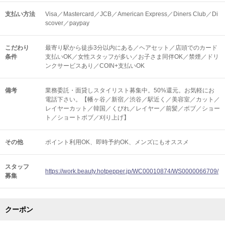
支払い方法
Visa／Mastercard／JCB／American Express／Diners Club／Di
scover／paypay
こだわり
最寄り駅から徒歩3分以内にある／ヘアセット／店頭でのカード
条件
支払いOK／女性スタッフが多い／お子さま同伴OK／禁煙／ドリ
ンクサービスあり／COIN+支払いOK
備考
業務委託・面貸しスタイリスト募集中。50%還元。お気軽にお
電話下さい。【幡ヶ谷／新宿／渋谷／駅近く／美容室／カット／
レイヤーカット／韓国／くびれ／レイヤー／前髪／ボブ／ショー
ト／ショートボブ／刈り上げ】
その他
ポイント利用OK
即時予約OK
メンズにもオススメ
スタッフ
https://work.beauty.hotpepper.jp/WC00010874/WS0000066709/
募集
クーポン