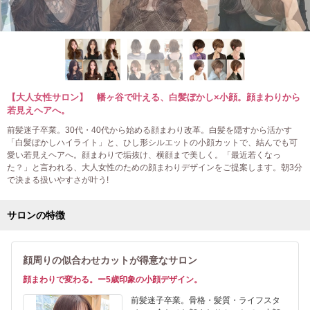
【大人女性サロン】 幡ヶ谷で叶える、白髪ぼかし×小顔。顔まわりから
若見えヘアへ。
前髪迷子卒業。30代・40代から始める顔まわり改革。白髪を隠すから活かす
「白髪ぼかしハイライト」と、ひし形シルエットの小顔カットで、結んでも可
愛い若見えヘアへ。顔まわりで垢抜け、横顔まで美しく。「最近若くなっ
た？」と言われる、大人女性のための顔まわりデザインをご提案します。朝3分
で決まる扱いやすさが叶う!
サロンの特徴
顔周りの似合わせカットが得意なサロン
顔まわりで変わる。ー5歳印象の小顔デザイン。
前髪迷子卒業。骨格・髪質・ライフスタ