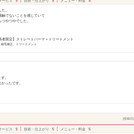
サービス
5
技術・仕上がり
5
メニュー・料金
5
した。
感触でないことを感じていて
らつやつやでした。
稿者限定】ストレートパーマ＋トリートメント
] 縮毛矯正、トリートメント
ます。
良かったです。
[投稿日] 
サービス
5
技術・仕上がり
5
メニュー・料金
5