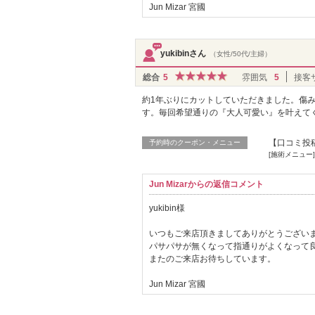
Jun Mizar 宮國
yukibinさん
（女性/50代/主婦）
総合
5
雰囲気
5
接客
約1年ぶりにカットしていただきました。傷
す。毎回希望通りの『大人可愛い』を叶えて
【口コミ投稿
予約時のクーポン・メニュー
[施術メニュー]
Jun Mizarからの返信コメント
yukibin様
いつもご来店頂きましてありがとうござい
パサパサが無くなって指通りがよくなって
またのご来店お待ちしています。
Jun Mizar 宮國