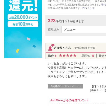
※口コミは、あくまでも個人の感想であり、個人差が
※口コミの平均点は直近1年間の集計となります。
平均
※普通＝3が評価時の基準です。
口コミとは
323
件の口コミがあります
絞り込み
メニュー
さゆりんさん
（女性/30代後半/主婦）
総合
5
雰囲気
5
接客
いつもありがとうございます。
今回春を意識したカラーにしていただき、大
トリートメントで髪もツヤツヤになりました
次回もよろしくお願いします。
【口コミ投稿
予約時のクーポン・メニュー
[施術メニュー
Jun Mizarからの返信コメント