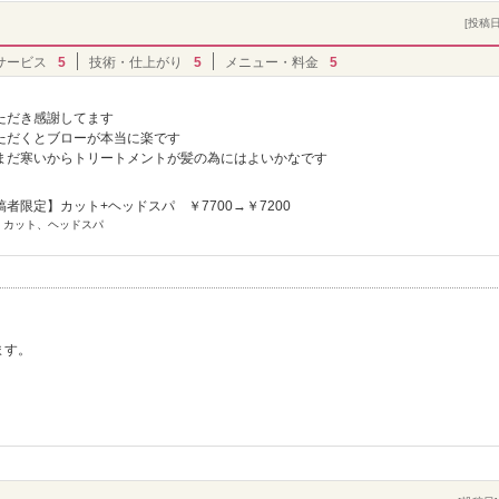
[投稿日]
サービス
5
技術・仕上がり
5
メニュー・料金
5
ただき感謝してます
ただくとブローが本当に楽です
まだ寒いからトリートメントが髪の為にはよいかなです
者限定】カット+ヘッドスパ ￥7700→￥7200
] カット、ヘッドスパ
ます。
。