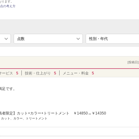
あります。
点の考え方
点数
性別・年代
[投稿日] 
サービス
5
技術・仕上がり
5
メニュー・料金
5
満足です。
。
者限定】カット+カラー+トリートメント ￥14850→￥14350
] カット、カラー、トリートメント