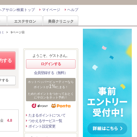
ヘアサロン検索トップ
マイページ
ヘルプ
ン
エステサロン
美容クリニック
コミ
>
9ページ目
ようこそ、ゲストさん。
約する
ログインする
会員登録する（無料）
クする
ホットペッパービューティーなら
1%
ポイントが
たまる！
ためたポイントをつかっておとく
にサロンをネット予約！
たまるポイントについて
金
4.8
つかえるサービス一覧
ポイント設定変更