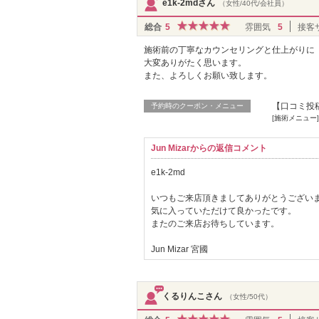
e1k-2mdさん
（女性/40代/会社員）
総合
5
雰囲気
5
接客
施術前の丁寧なカウンセリングと仕上がりに
大変ありがたく思います。
また、よろしくお願い致します。
【口コミ投稿
予約時のクーポン・メニュー
[施術メニュー
Jun Mizarからの返信コメント
e1k-2md
いつもご来店頂きましてありがとうござい
気に入っていただけて良かったです。
またのご来店お待ちしています。
Jun Mizar 宮國
くるりんこさん
（女性/50代）