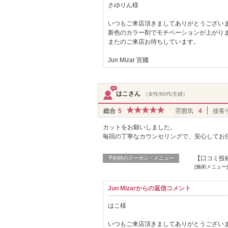
さゆりん様
いつもご来店頂きましてありがとうござい
新色のカラー剤でモチベーションが上がり
またのご来店お待ちしています。
Jun Mizar 宮國
はこさん
（女性/60代/主婦）
総合
5
雰囲気
4
接客
カットをお願いしました。
毎回の丁寧なカウンセリングで、安心してお
【口コミ投稿
予約時のクーポン・メニュー
[施術メニュー]
Jun Mizarからの返信コメント
はこ様
いつもご来店頂きましてありがとうござい