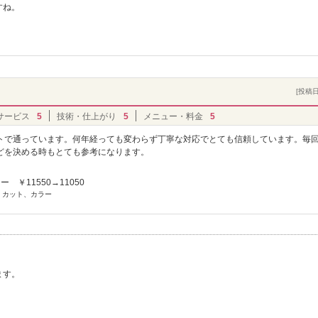
すね。
[投稿日]
サービス
5
技術・仕上がり
5
メニュー・料金
5
トで通っています。何年経っても変わらず丁寧な対応でとても信頼しています。毎
どを決める時もとても参考になります。
 ￥11550→11050
] カット、カラー
ます。