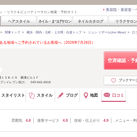
美容院・美容室・
ン ・リラク＆ビューティーサロン検索・予約サイト
ヘアスタイル
ネイル・まつげサロン
ネイルカタログ
リラクサロ
>
関東トップ
>
横浜・関内・元町・上大岡・白楽トップ
>
ジュン ミザール(Jun Mizar)
>
口
る地域へご予約されているお客様へ（2026年7月28日）
空席確認・予
通１３８‐１９ 横溝ビル１Ｆ
ブックマー
イレブン並び。 045-642-4918
スタイリスト
スタイル
ブログ
地図
口コミ
雰囲気
4.8
接客サービス
4.9
技術・仕上がり
4.9
メニュー・料