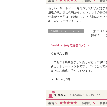
総合
5
雰囲気
5
接客
新しいトリートメントを施術していただきま
最後の洗い流しの時から、もういつもの髪の
仕上がった髪は、想像していた以上にさらさ
ありがとうございました。
【口コミ投
予約時のクーポン・メニュー
[施術メニュー
Jun Mizarからの返信コメント
くるりんこ様
いつもご来店頂きましてありがとうござい
新しいトリートメントでツヤツヤになって
またのご来店お待ちしています。
Jun Mizar 宮國
如月さん
（女性/60代/パート・アルバイト）
総合
5
雰囲気
5
接客