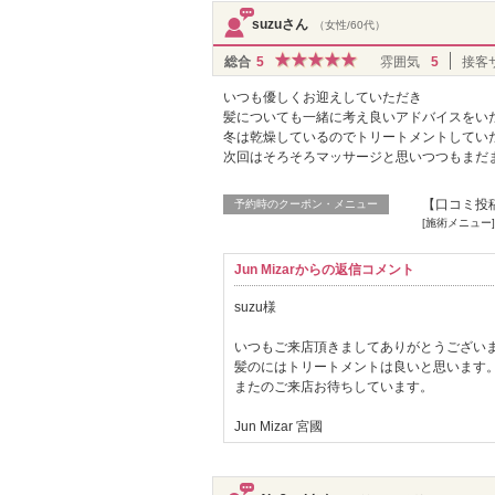
suzuさん
（女性/60代）
総合
5
雰囲気
5
接客
いつも優しくお迎えしていただき
髪についても一緒に考え良いアドバイスをい
冬は乾燥しているのでトリートメントしてい
次回はそろそろマッサージと思いつつもまだ
【口コミ投稿
予約時のクーポン・メニュー
[施術メニュー
Jun Mizarからの返信コメント
suzu様
いつもご来店頂きましてありがとうござい
髪のにはトリートメントは良いと思います
またのご来店お待ちしています。
Jun Mizar 宮國