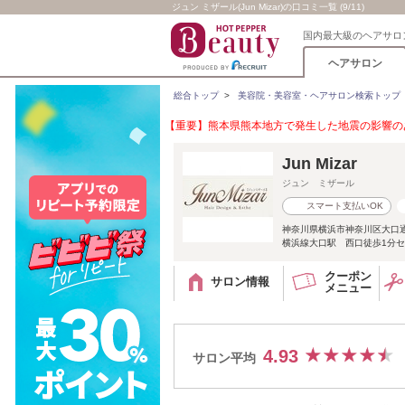
ジュン ミザール(Jun Mizar)の口コミ一覧 (9/11)
国内最大級のヘアサロ
ヘアサロン
総合トップ
>
美容院・美容室・ヘアサロン検索トップ
【重要】熊本県熊本地方で発生した地震の影響のあ
Jun Mizar
ジュン ミザール
スマート支払いOK
神奈川県横浜市神奈川区大口
横浜線大口駅 西口徒歩1分セブン
クーポン
サロン情報
メニュー
4.93
サロン平均