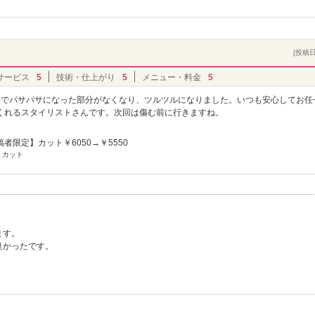
[投稿日]
サービス
5
技術・仕上がり
5
メニュー・料金
5
みでパサパサになった部分がなくなり、ツルツルになりました。いつも安心してお任
くれるスタイリストさんです。次回は傷む前に行きますね。
者限定】カット￥6050→￥5550
 カット
ます。
良かったです。