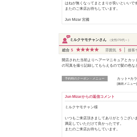
はねが無くなってまとまりが良いといいで
またのご来店お待ちしています。
Jun Mizar 宮國
ミルクヤモチャンさん
（女性/70代～）
総合
5
雰囲気
5
接客
開店された当初よりヘアーマニキュアとカッ
の写真を撮り記録してもらえるので髪の色な
カット+カラー
予約時のクーポン・メニュー
[施術メニュー
Jun Mizarからの返信コメント
ミルクヤモチャン様
いつもご来店頂きましてありがとうござい
満足していただけて良かったです。
またのご来店お待ちしています。