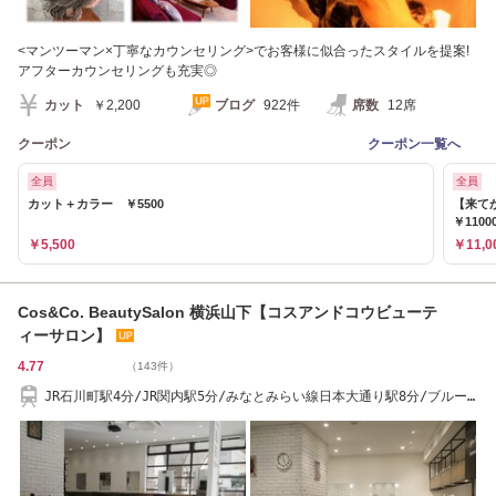
<マンツーマン×丁寧なカウンセリング>でお客様に似合ったスタイルを提案!
アフターカウンセリングも充実◎
カット
￥2,200
ブログ
922件
席数
12席
クーポン
クーポン一覧へ
全員
全員
カット＋カラー ￥5500
【来て
￥1100
￥5,500
￥11,0
Cos&Co. BeautySalon 横浜山下【コスアンドコウビューテ
ィーサロン】
4.77
（143件）
JR石川町駅4分/JR関内駅5分/みなとみらい線日本大通り駅8分/ブルー
ライン関内駅6分