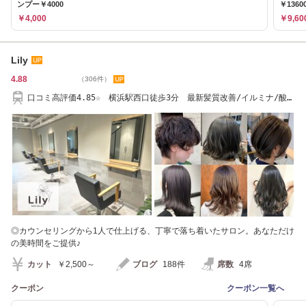
ンプー￥4000
￥136
￥4,000
￥9,60
Lily
4.88
（306件）
口コミ高評価4.85☆ 横浜駅西口徒歩3分 最新髪質改善/イルミナ/酸熱
ストレート/
◎カウンセリングから1人で仕上げる、丁寧で落ち着いたサロン。あなただけ
の美時間をご提供♪
カット
￥2,500～
ブログ
188件
席数
4席
クーポン
クーポン一覧へ