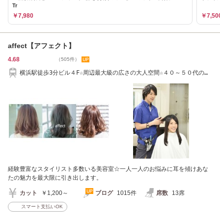
Tr
￥7,980
￥7,50
affect【アフェクト】
4.68
（505件）
横浜駅徒歩3分ビル４F☆周辺最大級の広さの大人空間☆４０～５０代の日
常使いのお店
経験豊富なスタイリスト多数いる美容室☆一人一人のお悩みに耳を傾けあな
たの魅力を最大限に引き出します。
カット
￥1,200～
ブログ
1015件
席数
13席
スマート支払いOK