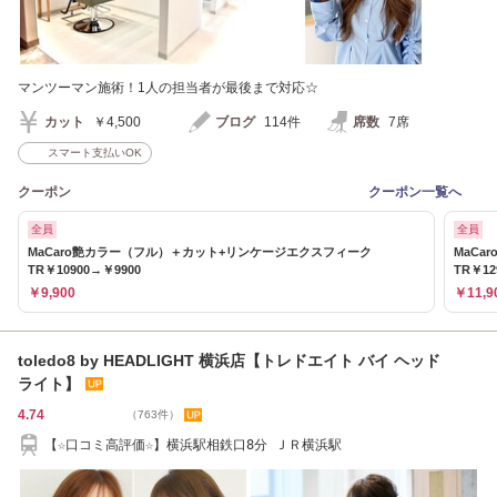
マンツーマン施術！1人の担当者が最後まで対応☆
カット
￥4,500
ブログ
114件
席数
7席
スマート支払いOK
クーポン
クーポン一覧へ
全員
全員
MaCaro艶カラー（フル）＋カット+リンケージエクスフィーク
MaCa
TR￥10900→￥9900
TR￥12
￥9,900
￥11,9
toledo8 by HEADLIGHT 横浜店【トレドエイト バイ ヘッド
ライト】
4.74
（763件）
【☆口コミ高評価☆】横浜駅相鉄口8分 ＪＲ横浜駅