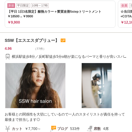
新規
平日限定
10時～17時
全員
【平日 1日3名限定】酸熱カラー＋髪質改善5stepトリートメント
☆当日
￥18500→￥9900
+COTA
￥9,900
￥12,1
SSW【エスエスダブリュー】
4.96
（77件）
横浜駅徒歩8分／反町駅徒歩5分◎朝が楽になるパーマと香りが良いスパ
が人気のサロン
お客様との関係性を大切にしているので一人のスタイリストが責任を持って
最後まで担当します◎
カット
￥7,700～
ブログ
533件
席数
4席