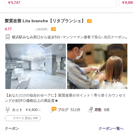
￥5,747
￥9,90
髪質改善 Lita branche【リタブランシェ】
4.77
（1925件）
横浜駅みなみ西口から徒歩5分☆マンツーマン接客で安心☆当日クーポン
あり☆髪質改善
【あなただけの似合わせヘアに】髪質改善がポイント！寄り添うカウンセリ
ングが好評◎価格以上の満足度★
カット
￥4,400～
ブログ
511件
席数
9席
スマート支払いOK
クーポン
クーポン一覧へ