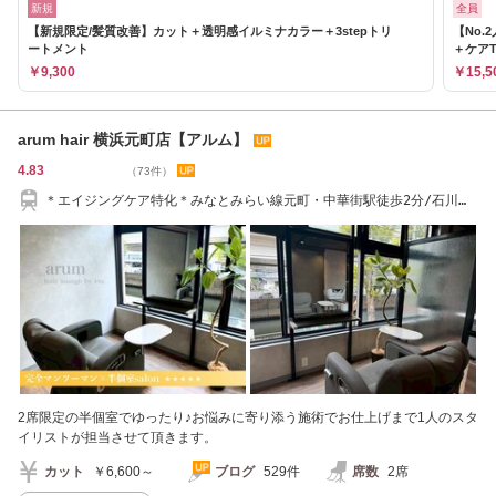
新規
全員
【新規限定/髪質改善】カット＋透明感イルミナカラー＋3stepトリ
【No
ートメント
＋ケアT
￥9,300
￥15,5
arum hair 横浜元町店【アルム】
4.83
（73件）
＊エイジングケア特化＊みなとみらい線元町・中華街駅徒歩2分/石川町
駅南口徒歩10分
2席限定の半個室でゆったり♪お悩みに寄り添う施術でお仕上げまで1人のスタ
イリストが担当させて頂きます。
カット
￥6,600～
ブログ
529件
席数
2席