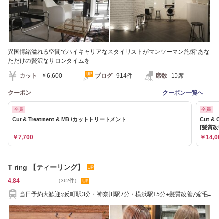
異国情緒溢れる空間でハイキャリアなスタイリストがマンツーマン施術*あな
ただけの贅沢なサロンタイムを
カット
￥6,600
ブログ
914件
席数
10席
クーポン
クーポン一覧へ
全員
全員
Cut & Treatment & MB /カットトリートメント
Cut &
[髪質改
￥7,700
￥14,0
T ring 【ティーリング】
4.84
（362件）
当日予約大歓迎◎反町駅3分・神奈川駅7分・横浜駅15分★髪質改善/縮毛
矯正/白髪染め。