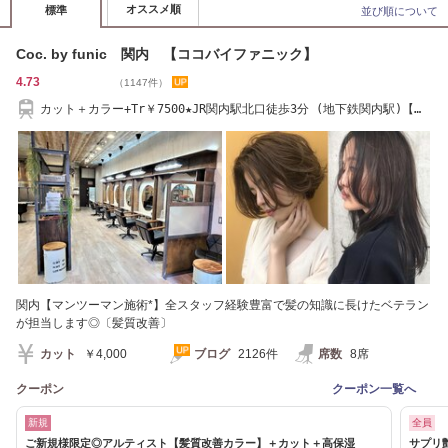
オススメ順
標準
並び順について
Coc. by funic 関内 【ココバイファニック】
4.73
（1147件）
カット＋カラー+Tr￥7500★JR関内駅北口徒歩3分 (地下鉄関内駅)【ス
タッフ募集中♪】
関内【マンツーマン施術*】全スタッフ経験豊富で髪の知識に長けたベテラン
が担当します◎〔髪質改善〕
カット
￥4,000
ブログ
2126件
席数
8席
クーポン
クーポン一覧へ
新規
全員
ご新規様限定◎アルティスト【髪質改善カラー】＋カット＋高保湿
サプリ