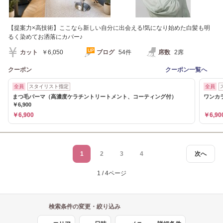
【提案力×高技術】ここなら新しい自分に出会える!気になり始めた白髪も明
るく染めてお洒落にカバー♪
カット
￥6,050
ブログ
54件
席数
2席
クーポン
クーポン一覧へ
全員
スタイリスト指定
全員
まつ毛パーマ（高濃度ケラチントリートメント、コーティング付）
ワンカラ
￥6,900
￥6,900
￥6,90
1
2
3
4
次へ
1 / 4ページ
検索条件の変更・絞り込み