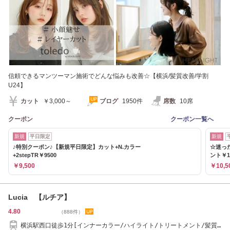
信頼できるマンツーマン施術でどんな悩みも改善☆【横浜/髪質改善/学割
U24】
カット
￥3,000～
ブログ
1950件
席数
10席
クーポン
クーポン一覧へ
新規
平日限定
新規
♪特別クーポン♪【新規平日限定】カット+N.カラー
☆迷った
+2stepTR￥9500
ント￥1
￥9,500
￥10,5
Lucia 【ルチア】
4.80
（888件）
横浜駅西口徒歩1分[インナーカラー/ハイライト/トリートメント/髪質