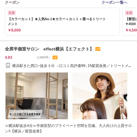
クーポン
クーポン一覧へ
全員
全員
【カラーカット】★人気No.1★カラー＋カット＋選べるトリート
【髪型
メント
￥4500
￥8,000
￥4,50
全席半個室サロン effect横浜【エフェクト】
4.83
（1480件）
横浜駅きた西口~徒歩３分 ☆口コミ高評価99.1%髪質改善／トリートメン
ト／白髪染め
≪横浜駅徒歩4分≫半個室型のプライベート空間を完備。大人向けの上質サロ
ン!!【横浜／髪質改善】