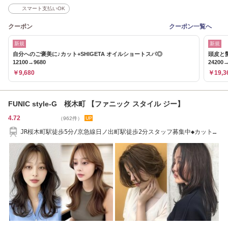
スマート支払いOK
クーポン
クーポン一覧へ
新規
新規
自分へのご褒美に♪カット+SHIGETA オイルショートスパ◎
頭皮と
12100→9680
24200→
￥9,680
￥19,3
FUNIC style-G 桜木町 【ファニック スタイル ジー】
4.72
（962件）
JR桜木町駅徒歩5分/京急線日ノ出町駅徒歩2分スタッフ募集中◆カットカ
ラーTr￥7500円★