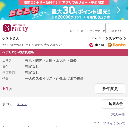
レディース
ブックマーク
ログイン
ゲストさん
ポイントを表示する
ポイントが1%たまる！
ポイントはサロン予約でつかえる！
ヘアサロンの検索結果
横浜・関内・元町・上大岡・白楽
エリア
指定なし
日付
指定なし
来店時刻
一人のスタイリストが仕上げまで担当
特集
61
条件変更
件
すべて
メンズ
地図表示
求人一覧
口コミ・平均点について