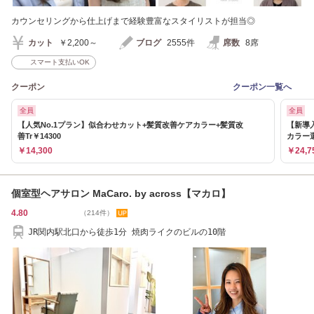
カウンセリングから仕上げまで経験豊富なスタイリストが担当◎
カット
￥2,200～
ブログ
2555件
席数
8席
スマート支払いOK
クーポン
クーポン一覧へ
全員
全員
【人気No.1プラン】似合わせカット+髪質改善ケアカラー+髪質改
【新導
善Tr￥14300
カラー選
￥14,300
￥24,7
個室型ヘアサロン MaCaro. by across【マカロ】
4.80
（214件）
JR関内駅北口から徒歩1分 焼肉ライクのビルの10階