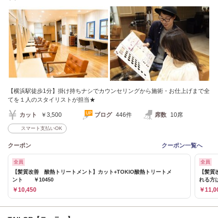
改善/白髪ぼかし］
【横浜駅徒歩1分】掛け持ちナシでカウンセリングから施術・お仕上げまで全
てを１人のスタイリストが担当★
カット
￥3,500
ブログ
446件
席数
10席
スマート支払いOK
クーポン
クーポン一覧へ
全員
全員
【髪質改善 酸熱トリートメント】カット+TOKIO酸熱トリートメ
【髪質改
ント ￥10450
れる方は
￥10,450
￥11,0