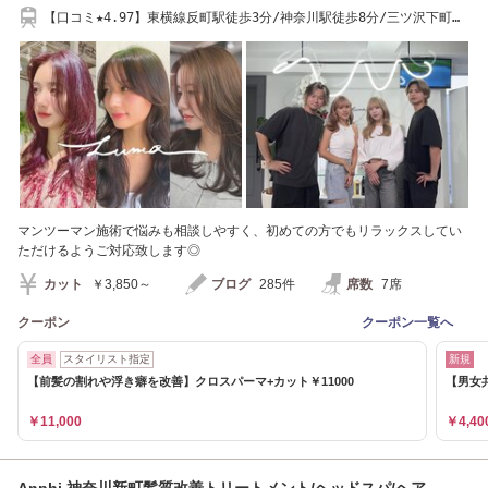
【口コミ★4.97】東横線反町駅徒歩3分/神奈川駅徒歩8分/三ツ沢下町駅
徒歩8分
マンツーマン施術で悩みも相談しやすく、初めての方でもリラックスしてい
ただけるようご対応致します◎
カット
￥3,850～
ブログ
285件
席数
7席
クーポン
クーポン一覧へ
全員
スタイリスト指定
新規
【前髪の割れや浮き癖を改善】クロスパーマ+カット￥11000
【男女
￥11,000
￥4,40
Anphi 神奈川新町髪質改善トリートメント/ヘッドスパ/ヘア