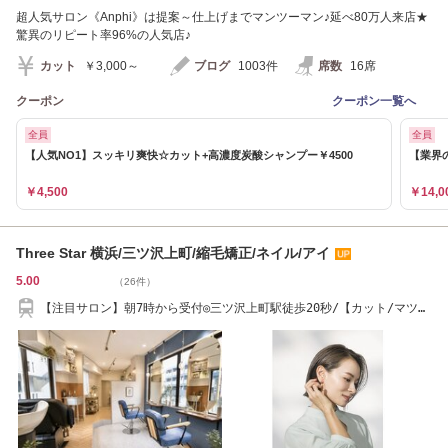
超人気サロン《Anphi》は提案～仕上げまでマンツーマン♪延べ80万人来店★
驚異のリピート率96%の人気店♪
カット
￥3,000～
ブログ
1003件
席数
16席
クーポン
クーポン一覧へ
全員
全員
【人気NO1】スッキリ爽快☆カット+高濃度炭酸シャンプー￥4500
【業界
￥4,500
￥14,0
Three Star 横浜/三ツ沢上町/縮毛矯正/ネイル/アイ
5.00
（26件）
【注目サロン】朝7時から受付◎三ツ沢上町駅徒歩20秒/【カット/マツ
パ/ネイル】