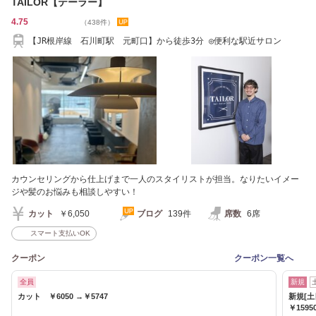
TAILOR【テーラー】
4.75
（438件）
【JR根岸線 石川町駅 元町口】から徒歩3分 ◎便利な駅近サロン
カウンセリングから仕上げまで一人のスタイリストが担当。なりたいイメー
ジや髪のお悩みも相談しやすい！
カット
￥6,050
ブログ
139件
席数
6席
スマート支払いOK
クーポン
クーポン一覧へ
全員
新規
カット ￥6050 →￥5747
新規[
￥1595