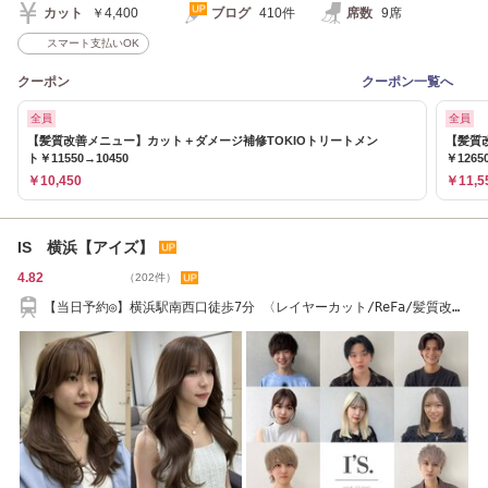
カット
￥4,400
ブログ
410件
席数
9席
スマート支払いOK
クーポン
クーポン一覧へ
全員
全員
【髪質改善メニュー】カット＋ダメージ補修TOKIOトリートメン
【髪質
ト￥11550→10450
￥1265
￥10,450
￥11,5
IS 横浜【アイズ】
4.82
（202件）
【当日予約◎】横浜駅南西口徒歩7分 〈レイヤーカット/ReFa/髪質改
善/縮毛矯正〉