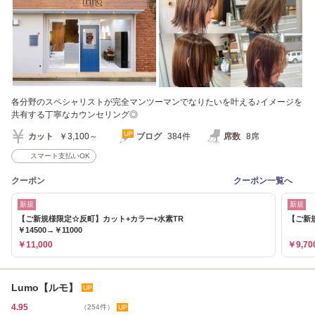
各分野のスペシャリストが完全マンツーマンでなりたいを叶える♪イメージを
共有する丁寧なカウンセリング◎
カット
￥3,100～
ブログ
384件
席数
8席
スマート支払いOK
クーポン
クーポン一覧へ
新規
新規
【ご新規様限定☆反町】カット+カラー+水素TR
【ご新規
￥14500→￥11000
￥11,000
￥9,70
Lumo【ルモ】
4.95
（254件）