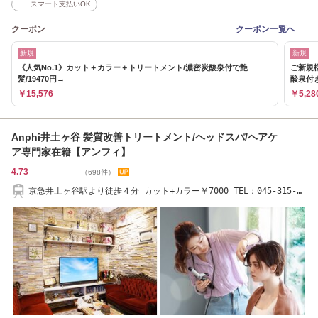
スマート支払いOK
クーポン
クーポン一覧へ
新規
新規
《人気No.1》カット＋カラー＋トリートメント/濃密炭酸泉付で艶
ご新規様
髪/19470円→
酸泉付
￥15,576
￥5,28
Anphi井土ヶ谷 髪質改善トリートメント/ヘッドスパ/ヘアケ
ア専門家在籍【アンフィ】
4.73
（698件）
京急井土ヶ谷駅より徒歩４分 カット+カラー￥7000 TEL：045-315-
5570