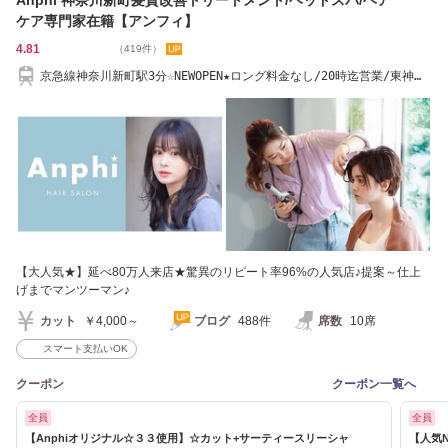
ケア専門家在籍【アンフィ】
4.81
（419件）
京急線神奈川新町駅3分☆NEWOPEN★ロング料金なし/20時迄営業/東神奈
川駅徒歩10分
【大人気★】延べ80万人来店★驚異のリピート率96%の人気店♪提案～仕上
げまでマンツーマン♪
カット
￥4,000～
ブログ
488件
席数
10席
スマート支払いOK
クーポン
クーポン一覧へ
全員
全員
【Anphiオリジナル☆３３使用】☆カット+サーティースリーシャ
【人気N