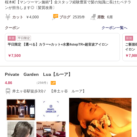
桜木町【マンツーマン施術*】全スタッフ経験豊富で髪の知識に長けたベテラ
ンが担当します◎〔髪質改善〕
カット
￥4,000
ブログ
2535件
席数
6席
クーポン
クーポン一覧へ
新規
平日限定
新規
平日限定 【選べる】カラー+カット+水素4stepTR+超音波アイロン
ご新規様
イロン
￥7,500
￥7,98
Private Garden Lua【ルーア】
4.86
（256件）
井土ヶ谷駅徒歩3分♪ 【井土ヶ谷 ルーア】