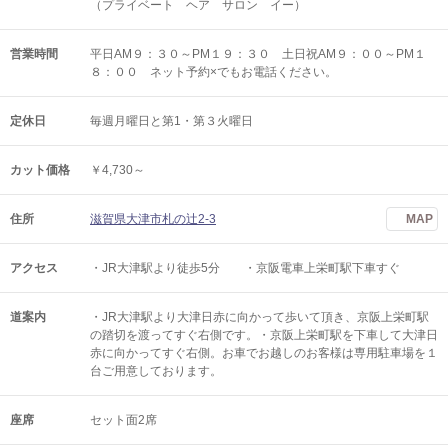
（プライベート ヘア サロン イー）
営業時間
平日AM９：３０～PM１９：３０ 土日祝AM９：００～PM１
８：００ ネット予約×でもお電話ください。
定休日
毎週月曜日と第1・第３火曜日
カット価格
￥4,730～
住所
滋賀県大津市札の辻2-3
MAP
アクセス
・JR大津駅より徒歩5分 ・京阪電車上栄町駅下車すぐ
道案内
・JR大津駅より大津日赤に向かって歩いて頂き、京阪上栄町駅
の踏切を渡ってすぐ右側です。・京阪上栄町駅を下車して大津日
赤に向かってすぐ右側。お車でお越しのお客様は専用駐車場を１
台ご用意しております。
座席
セット面2席