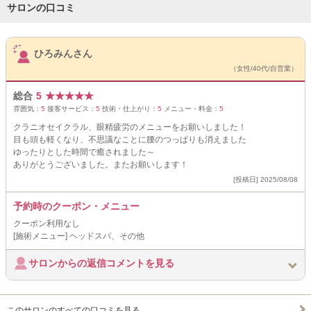
サロンの口コミ
サロンPick Up
ひろみんさん
（女性/40代/自営業）
総合
5
★
★
★
★
★
雰囲気：
5
接客サービス：
5
技術・仕上がり：
5
メニュー・料金：
5
クラニオセイクラル、眼精疲労のメニューをお願いしました！
目も頭も軽くなり、不思議なことに腰のつっぱりも消えました
ゆったりとした時間で癒されました～
ありがとうございました。またお願いします！
[投稿日] 2025/08/08
予約時のクーポン・メニュー
クーポン利用なし
[施術メニュー] ヘッドスパ、その他
サロンからの返信コメントを見る
このサロンのすべての口コミを見る