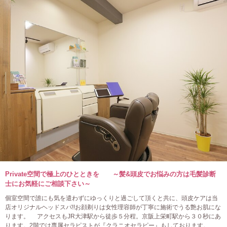
Private空間で極上のひとときを ～髪&頭皮でお悩みの方は毛髪診断
士にお気軽にご相談下さい～
個室空間で誰にも気を遣わずにゆっくりと過ごして頂くと共に、頭皮ケアは当
店オリジナルヘッドスパ!!お顔剃りは女性理容師が丁寧に施術でうる艶お肌にな
ります。 アクセスもJR大津駅から徒歩５分程。京阪上栄町駅から３０秒にあ
ります。2階では専属セラピストが『クラニオセラピー』もしております。