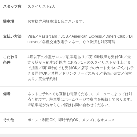
スタッフ数
スタイリスト2人
駐車場
お客様専用駐車場１台ございます。
支払い方法
Visa／Mastercard／JCB／American Express／Diners Club／Di
scover／各種交通系電子マネー、ＱＲ決済も対応可能
こだわり
4席以下の小型サロン／駐車場あり／夜19時以降も受付OK／最
条件
寄り駅から徒歩3分以内にある／1人のスタイリストが仕上げま
で担当／朝10時前でも受付OK／店頭でのカード支払いOK／お子
さま同伴OK／禁煙／ドリンクサービスあり／漫画が充実／個室
あり／完全予約制
備考
ネットご予約×でも直接お電話ください。メニューによっては対
応可能です。駐車場はホームページで案内を掲載しております。
※駐車場が分からない際はお問い合わせください。
その他
ポイント利用OK
即時予約OK
メンズにもオススメ