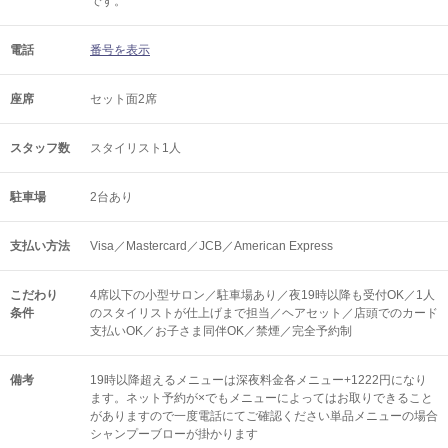
です。
電話
番号を表示
座席
セット面2席
スタッフ数
スタイリスト1人
駐車場
2台あり
支払い方法
Visa／Mastercard／JCB／American Express
こだわり
4席以下の小型サロン／駐車場あり／夜19時以降も受付OK／1人
条件
のスタイリストが仕上げまで担当／ヘアセット／店頭でのカード
支払いOK／お子さま同伴OK／禁煙／完全予約制
備考
19時以降超えるメニューは深夜料金各メニュー+1222円になり
ます。ネット予約が×でもメニューによってはお取りできること
がありますので一度電話にてご確認ください単品メニューの場合
シャンプーブローが掛かります