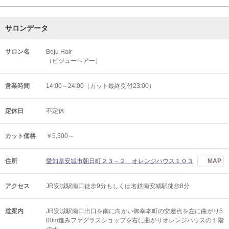
サロンデータ
サロン名
Beju Hair
（ビジューヘアー）
営業時間
14:00～24:00（カット最終受付23:00）
定休日
不定休
カット価格
￥5,500～
住所
愛知県安城市朝日町２３－２ オレンジハウス１０３
MAP
アクセス
JR安城駅南口徒歩9分もしくは名鉄南安城駅徒歩8分
道案内
JR安城駅南口出口を南に向かい御幸本町の交差点を左に曲がり5
00m進みファグラスショップを右に曲がりオレンジハウスの１階