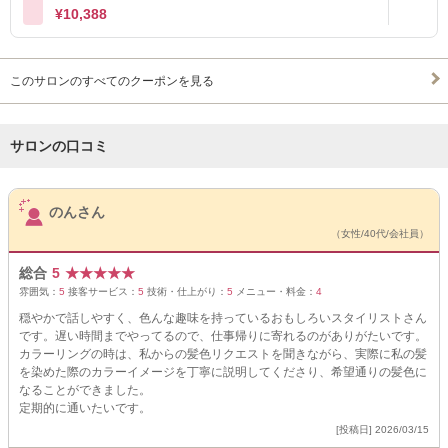
¥10,388
このサロンのすべてのクーポンを見る
サロンの口コミ
サロンPick Up
のんさん
（女性/40代/会社員）
総合
5
★
★
★
★
★
雰囲気：
5
接客サービス：
5
技術・仕上がり：
5
メニュー・料金：
4
穏やかで話しやすく、色んな趣味を持っているおもしろいスタイリストさん
です。遅い時間までやってるので、仕事帰りに寄れるのがありがたいです。
カラーリングの時は、私からの髪色リクエストを聞きながら、実際に私の髪
を染めた際のカラーイメージを丁寧に説明してくださり、希望通りの髪色に
なることができました。
定期的に通いたいです。
[投稿日] 2026/03/15