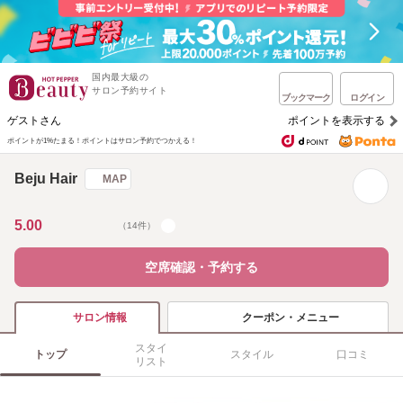
国内最大級の
サロン予約サイト
ブックマーク
ログイン
ゲストさん
ポイントを表示する
ポイントが1%たまる！
ポイントはサロン予約でつかえる！
Beju Hair
MAP
5.00
（14件）
空席確認・予約する
クーポン・メニュー
サロン情報
スタイ
トップ
スタイル
口コミ
リスト