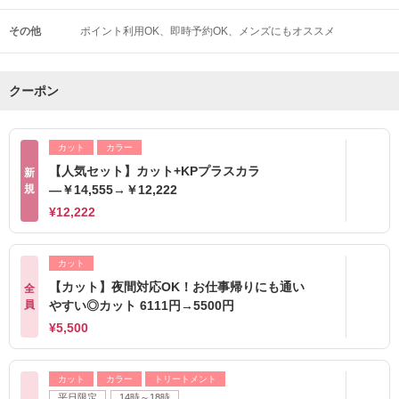
その他
ポイント利用OK
即時予約OK
メンズにもオススメ
クーポン
カット
カラー
【人気セット】カット+KPプラスカラ
新
規
―￥14,555→￥12,222
¥12,222
カット
【カット】夜間対応OK！お仕事帰りにも通い
全
員
やすい◎カット 6111円→5500円
¥5,500
カット
カラー
トリートメント
平日限定
14時～18時