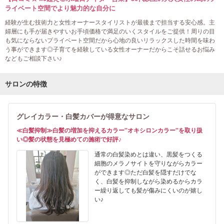
ライベート空間でより魅力的な自分に
経験が生む技術力と女性オーナースタイリストが最後まで担当する安心感。主
婦層にも手が届きやすいお手頃価格で満足のいくスタイルをご提供！周りの目
も気にならないプライベート空間だから心地の良いリラックスした時間を味わ
う事ができます◎子育てを経験している女性オーナーだからこそ話せるお悩み
などもご相談下さい♪
サロンの特徴
グレイカラー・白髪カバーが得意なサロン
≪白髪抑制≫白髪の増加を抑えるカラー''オキシロンカラー''を取り扱
い◎髪の状態を見極めての施術で好評♪
通常の白髪染めとは違い、黒髪をつくる
細胞のメラノサイトを守りながらカラー
ができます◎ただ白髪を隠すだけでな
く、白髪を抑制しながら染めるからカラ
ー繰り返しても髪が傷みにくいのが嬉し
い♪