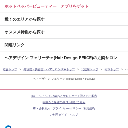
ホットペッパービューティー アプリをゲット
近くのエリアから探す
オススメ特集から探す
関連リンク
ヘアデザイン フェリーチェ(Hair Design FEliCE)の近隣サロン
総合トップ
美容院・美容室・ヘアサロン検索トップ
北信越トップ
松本トップ
ヘ
ヘアデザイン フェリーチェ(Hair Design FEliCE)
HOT PEPPER Beautyとサロンボード導入のご案内
掲載をご希望のサロン様はこちら
ID・会員規約
プライバシーポリシー
利用規約
ご利用ガイド
ヘルプ