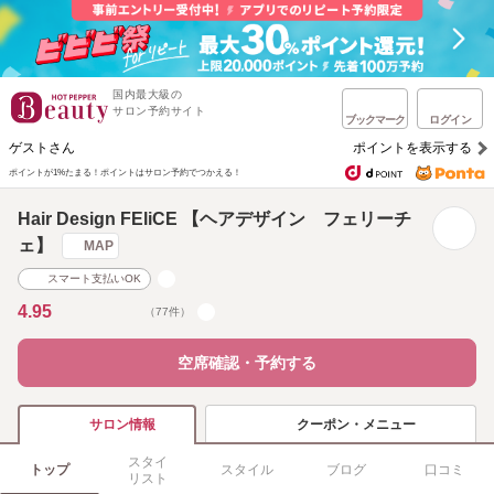
国内最大級の
サロン予約サイト
ブックマーク
ログイン
ゲストさん
ポイントを表示する
ポイントが1%たまる！
ポイントはサロン予約でつかえる！
Hair Design FEliCE 【ヘアデザイン フェリーチ
ェ】
MAP
スマート支払いOK
4.95
（77件）
空席確認・予約する
クーポン・メニュー
サロン情報
スタイ
トップ
スタイル
ブログ
口コミ
リスト