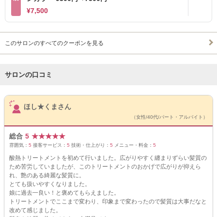
¥7,500
このサロンのすべてのクーポンを見る
サロンの口コミ
サロンPick Up
ほし★くまさん
（女性/40代/パート・アルバイト）
総合
5
★
★
★
★
★
雰囲気：
5
接客サービス：
5
技術・仕上がり：
5
メニュー・料金：
5
酸熱トリートメントを初めて行いました。広がりやすく纏まりずらい髪質の
ため苦労していましたが、このトリートメントのおかげで広がりが抑えら
れ、艶のある綺麗な髪質に。
とても扱いやすくなりました。
娘に過去一良い！と褒めてもらえました。
トリートメントでここまで変わり、印象まで変わったので髪質は大事だなと
改めて感じました。