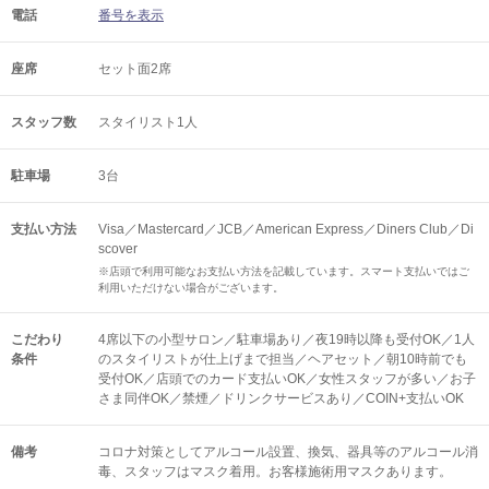
電話
番号を表示
座席
セット面2席
スタッフ数
スタイリスト1人
駐車場
3台
支払い方法
Visa／Mastercard／JCB／American Express／Diners Club／Di
scover
※店頭で利用可能なお支払い方法を記載しています。スマート支払いではご
利用いただけない場合がございます。
こだわり
4席以下の小型サロン／駐車場あり／夜19時以降も受付OK／1人
条件
のスタイリストが仕上げまで担当／ヘアセット／朝10時前でも
受付OK／店頭でのカード支払いOK／女性スタッフが多い／お子
さま同伴OK／禁煙／ドリンクサービスあり／COIN+支払いOK
備考
コロナ対策としてアルコール設置、換気、器具等のアルコール消
毒、スタッフはマスク着用。お客様施術用マスクあります。