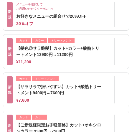
メニューを選択して
ご利用いただくクーポンです
新
お好きなメニューの組合せで20%OFF
規
20％オフ
カット
カラー
トリートメント
【髪色◎サラ艶髪】カット+カラー+酸熱トリ
新
規
ートメント13900円→11200円
¥11,200
カット
トリートメント
【サラサラで扱いやすい】カット+酸熱トリー
新
規
トメント9400円→7600円
¥7,600
カット
カラー
【ご新規様限定お手軽価格】カット+オキシロ
新
規
ンカラー 9300円→7500円