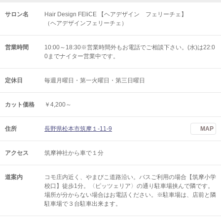
サロン名
Hair Design FEliCE 【ヘアデザイン フェリーチェ】
（ヘアデザインフェリーチェ）
営業時間
10:00～18:30※営業時間外もお電話でご相談下さい。(水)は22:0
0までナイター営業中です。
定休日
毎週月曜日・第一火曜日・第三日曜日
カット価格
￥4,200～
住所
長野県松本市筑摩１-11-9
MAP
アクセス
筑摩神社から車で１分
道案内
コモ庄内近く、やまびこ道路沿い。バスご利用の場合【筑摩小学
校口】徒歩1分。〈ピッツェリア〉の通り駐車場挟んで隣です。
場所が分からない場合はお電話ください。※駐車場は、店前と隣
駐車場で３台駐車出来ます。