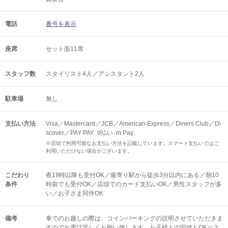
電話
番号を表示
座席
セット面11席
スタッフ数
スタイリスト4人／アシスタント2人
駐車場
無し
支払い方法
Visa／Mastercard／JCB／American Express／Diners Club／Di
scover／PAY PAY d払い m Pay
※店頭で利用可能なお支払い方法を記載しています。スマート支払いではご
利用いただけない場合がございます。
こだわり
夜19時以降も受付OK／最寄り駅から徒歩3分以内にある／朝10
条件
時前でも受付OK／店頭でのカード支払いOK／男性スタッフが多
い／お子さま同伴OK
備考
車でのお越しの際は、コインパーキングの説明させていただきま
すのでお電話宜しくお願い致します。お子様との同伴もOK☆ス