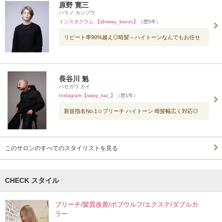
原野 寛三
ハラノ カンゾウ
インスタグラム 【@sway_kanzo】
（歴5年）
リピート率90%越え◎暗髪～ハイトーンなんでもお任せ
長谷川 魁
ハセガワ カイ
Instagram【sway_kai_】
（歴1年）
新規指名No.1☆ブリーチ ハイトーン 暗髪幅広く対応◎
このサロンのすべてのスタイリストを見る
CHECK スタイル
ブリーチ/髪質改善/ボブウルフ/エクステ/ダブルカ
ラー