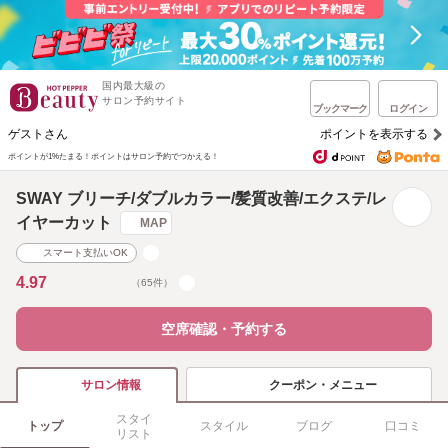
国内最大級の
サロン予約サイト
ブックマーク
ログイン
ゲストさん
ポイントを表示する
ポイントが1%たまる！
ポイントはサロン予約でつかえる！
SWAY ブリーチ/ダブルカラー/髪質改善/エクステ/レ
イヤーカット
MAP
スマート支払いOK
4.97
（65件）
空席確認・予約する
クーポン・メニュー
サロン情報
スタイ
トップ
スタイル
ブログ
口コミ
リスト