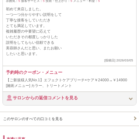
雰囲気：
5
接客サービス：
5
技術・仕上がり：
5
メニュー・料金：
5
初めて来店しました。
一つ一つ分かりやすい説明をして
丁寧な接客をしていただき
とても満足しています。
複雑履歴の中要望に応えて
いただきその都度しっかりした
説明をしてもらい信頼できる
美容師さんだと思い、またお願い
したいと思います。
[投稿日] 2026/03/05
予約時のクーポン・メニュー
【ご新規様人気No.1】エフェクトケアブリーチ×ケア￥24000→￥14900
[施術メニュー] カラー、トリートメント
サロンからの返信コメントを見る
このサロンのすべての口コミを見る