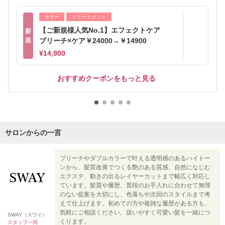
カラー
トリートメント
【ご新規様人気No.1】エフェクトケア
新
規
ブリーチ×ケア￥24000→￥14900
¥14,900
おすすめクーポンをもっと見る
サロンからの一言
ブリーチやダブルカラーで叶える透明感のあるハイトー
ンから、髪質改善でつくる艶のある質感、自然になじむ
エクステ、動きの出るレイヤーカットまで幅広く対応し
ています。髪質や履歴、普段のお手入れに合わせて無理
のない提案を大切にし、色落ちや次回のスタイルまで考
えて仕上げます。初めての方や複雑な履歴がある方も、
気軽にご相談ください。扱いやすく可愛い髪を一緒につ
SWAY（スワイ）
くります。
スタッフ一同