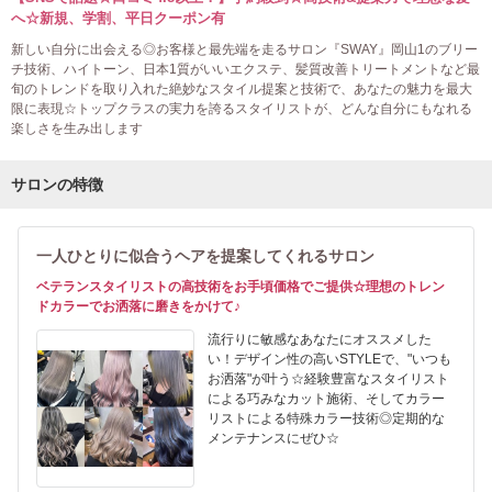
へ☆新規、学割、平日クーポン有
新しい自分に出会える◎お客様と最先端を走るサロン『SWAY』岡山1のブリー
チ技術、ハイトーン、日本1質がいいエクステ、髪質改善トリートメントなど最
旬のトレンドを取り入れた絶妙なスタイル提案と技術で、あなたの魅力を最大
限に表現☆トップクラスの実力を誇るスタイリストが、どんな自分にもなれる
楽しさを生み出します
サロンの特徴
一人ひとりに似合うヘアを提案してくれるサロン
ベテランスタイリストの高技術をお手頃価格でご提供☆理想のトレン
ドカラーでお洒落に磨きをかけて♪
流行りに敏感なあなたにオススメした
い！デザイン性の高いSTYLEで、"いつも
お洒落"が叶う☆経験豊富なスタイリスト
による巧みなカット施術、そしてカラー
リストによる特殊カラー技術◎定期的な
メンテナンスにぜひ☆