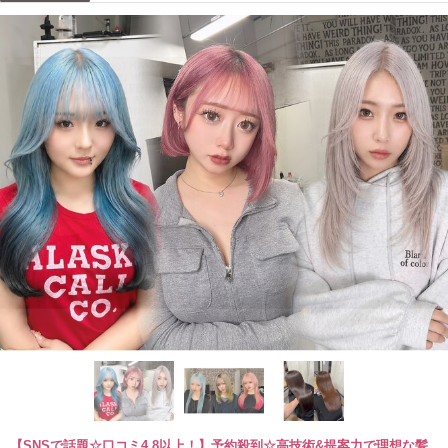
【SNSで話題☆口コミ4.8以上！】予約殺到☆高技術&提案力で理想な髪