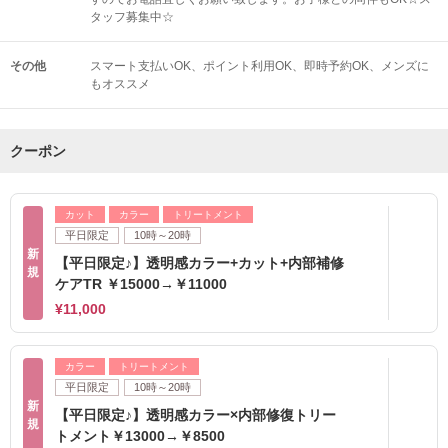
タッフ募集中☆
その他
スマート支払いOK
ポイント利用OK
即時予約OK
メンズに
もオススメ
クーポン
カット
カラー
トリートメント
平日限定
10時～20時
新
【平日限定♪】透明感カラー+カット+内部補修
規
ケアTR ￥15000→￥11000
¥11,000
カラー
トリートメント
平日限定
10時～20時
新
【平日限定♪】透明感カラー×内部修復トリー
規
トメント￥13000→￥8500