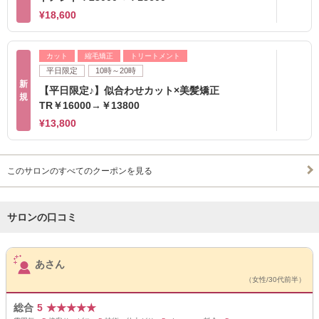
¥18,600
カット
縮毛矯正
トリートメント
平日限定
10時～20時
新
【平日限定♪】似合わせカット×美髪矯正
規
TR￥16000→￥13800
¥13,800
このサロンのすべてのクーポンを見る
サロンの口コミ
サロンPick Up
あさん
（女性/30代前半）
総合
5
★
★
★
★
★