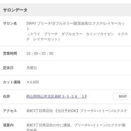
サロンデータ
サロン名
SWAY ブリーチ/ダブルカラー/髪質改善/エクステ/レイヤーカッ
ト
（スワイ ブリーチ ダブルカラー カミシツカイゼン エクス
テ レイヤーカット）
営業時間
10：00～20：00
定休日
月曜日
カット価格
￥4,400
住所
岡山県岡山市北区表町３‐５‐２８ １F
MAP
アクセス
表町3丁目商店街 【当日予約OK】ブリーチ/ハイトーン/エクステ
道案内
表町3丁目商店街の中に隣接。ブリーチ/ハイトーン/エクステ/髪
質改善