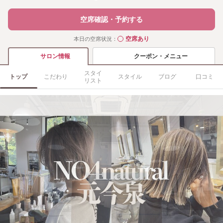
空席確認・予約する
空席あり
本日の空席状況：
◯
クーポン・メニュー
サロン情報
スタイ
トップ
こだわり
スタイル
ブログ
口コミ
リスト