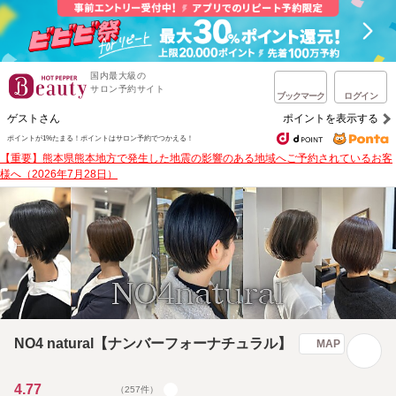
国内最大級の
サロン予約サイト
ブックマーク
ログイン
ゲストさん
ポイントを表示する
ポイントが1%たまる！
ポイントはサロン予約でつかえる！
【重要】熊本県熊本地方で発生した地震の影響のある地域へご予約されているお客
様へ（2026年7月28日）
NO4 natural【ナンバーフォーナチュラル】
MAP
4.77
（257件）