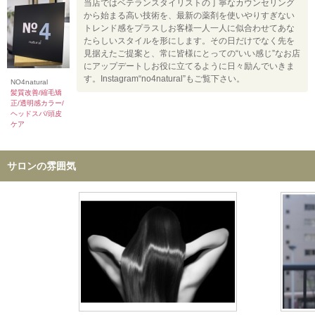
当店ではベテランスタイリストの丁寧なカウンセリング
から始まる高い技術を、最新の薬剤を使いやりすぎない
トレンド感をプラスしお客様一人一人に似合わせてあな
たらしいスタイルを形にします。その日だけでなく先を
見据えたご提案と、常に皆様にとっての“いい感じ”なお店
にアップデートしお役に立てるように日々励んでいきま
す。Instagram“no4natural”もご覧下さい。
NO4natural
髪質改善/縮毛矯
正/透明感カラー/
ヘッドスパ/頭皮
ケア
サロンの雰囲気