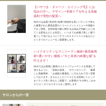
【パサつき・ダメージ・エイジング毛】にお
悩みの方へ。デザイン+本格ケアを叶える高級
薬剤で理想の髪質へ
NO4では品質×安全性×効果×持続性を高いバランスで抑え
た厳選された最高品質のトリートメントメニューや地肌ケ
アをご用意。女性特有の髪に関するお悩みや年齢ごとに出
てくる変化などにも対応し、いつまでも綺麗で美しい髪で
過ごして頂けるようにベテランのスタイリストがあなたに
ピッタリのメニューをご提案致します。
ハイクオリティなマンツーマン施術×最高級商
材×通いやすい価格＝"今と未来の綺麗な髪"を
叶えます！
NO4ではお客様に最高のコストパフォーマンスを実感して
頂けるように、「技術の追及」「カウンセリング」「厳選
した高級商材」「お値段の最適化」に力を入れて日々営業
しております。きちんとしたベースとなる技術にトレンド
をバランス良く抑えたご提案で、お客様の”その時とこれか
ら”にピッタリなスタイルをご提供します
サロンからの一言