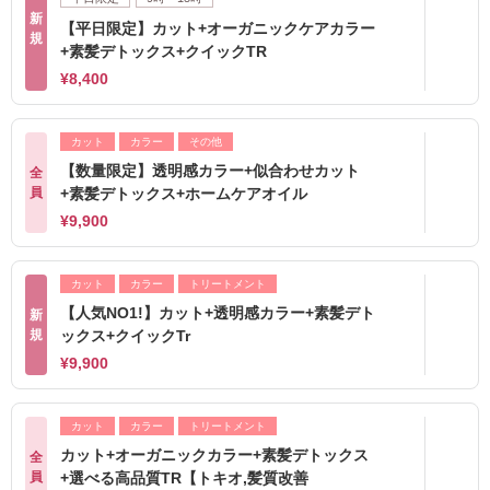
新
【平日限定】カット+オーガニックケアカラー
規
+素髪デトックス+クイックTR
¥8,400
カット
カラー
その他
【数量限定】透明感カラー+似合わせカット
全
員
+素髪デトックス+ホームケアオイル
¥9,900
カット
カラー
トリートメント
【人気NO1!】カット+透明感カラー+素髪デト
新
規
ックス+クイックTr
¥9,900
カット
カラー
トリートメント
カット+オーガニックカラー+素髪デトックス
全
員
+選べる高品質TR【トキオ,髪質改善