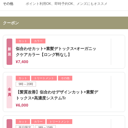
その他
ポイント利用OK
即時予約OK
メンズにもオススメ
クーポン
カット
カラー
似合わせカット+素髪デトックス+オーガニッ
新
規
クケアカラー【ロング料なし】
¥7,400
カット
トリートメント
その他
9時～20時
全
【髪質改善】似合わせデザインカット+素髪デ
員
トックス+高濃度システムTr
¥6,000
カット
カラー
トリートメント
平日限定
9時～15時