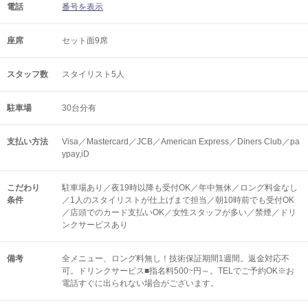
電話
番号を表示
座席
セット面9席
スタッフ数
スタイリスト5人
駐車場
30台分有
支払い方法
Visa／Mastercard／JCB／American Express／Diners Club／pa
ypay,iD
こだわり
駐車場あり／夜19時以降も受付OK／年中無休／ロング料金なし
条件
／1人のスタイリストが仕上げまで担当／朝10時前でも受付OK
／店頭でのカード支払いOK／女性スタッフが多い／禁煙／ドリ
ンクサービスあり
備考
全メニュー、ロング料無し！技術保証期間1週間。返金対応不
可。ドリンクサービス■指名料500~円～。TELでご予約OK※お
電話すぐに出られない場合がございます。