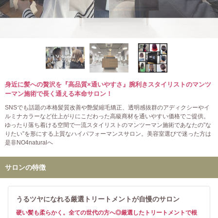
身近に髪への贅沢を『高品質×通いやすさ』腕利きスタイリストのマンツ
ーマン施術で長く通える本命サロン！
SNSでも話題の本格髪質改善や艶髪縮毛矯正、透明感抜群のアディクシーやイ
ルミナカラーなど仕上がりにこだわった高級商材を通いやすい価格でご提供。
ゆったり落ち着ける空間で一流スタイリストのマンツーマン施術であなたの”な
りたい”を形にする上質なハイパフォーマンスサロン。美容室選びで迷った方は
是非NO4naturalへ
サロンの特徴
うるツヤになれる厳選トリートメントが自慢のサロン
硬い髪も柔らかく。全ての世代の方へ◎厳選したトリートメントで根