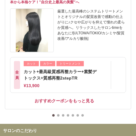
本から本格ケア！"自分史上最高の美髪"へ
厳選した最高峰のシステムトリートメン
トとオリジナルの髪質改善で感動の仕上
がりに♪クセや広がりを抑えて憧れの柔ら
か質感へ。リラックスしたサロンtimeを
あなたに![ULTOWA/TOKIO/カシミヤ/髪質
改善/アルカリ酸熱]
カット
カラー
トリートメント
カット+最高級質感再整カラー+素髪デ
全
員
トックス+質感再整2stepTR
¥13,900
おすすめクーポンをもっと見る
サロンのこだわり