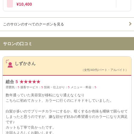
¥10,400
このサロンのすべてのクーポンを見る
サロンの口コミ
サロンPick Up
しずかさん
（女性/40代/パート・アルバイト）
総合
5
★
★
★
★
★
雰囲気：
5
接客サービス：
5
技術・仕上がり：
5
メニュー・料金：
5
数年通っていた美容室が移転になり通えなくなり
こちらに初めてカット、カラーに行くのにドキドキしていました。
白髪が多いのでブリーチカラーにするか、暗くするか色味も曖昧で困らせて
しまったと思うのですが、嫌な顔せず好みの希望通りのカラーになり大満足
です♪
カットも丁寧で良かったです。
次回もよろしくお願いします。