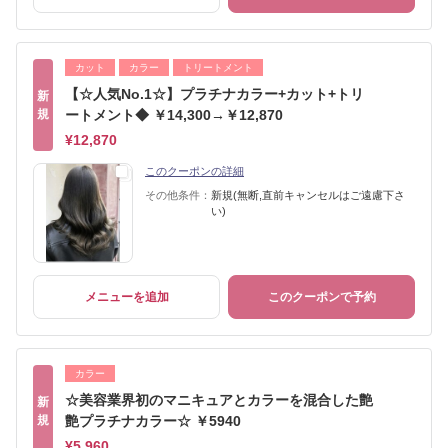
カット
カラー
トリートメント
【☆人気No.1☆】プラチナカラー+カット+トリ
新
規
ートメント◆ ￥14,300→￥12,870
¥12,870
このクーポンの詳細
その他条件：
新規(無断,直前キャンセルはご遠慮下さ
い)
メニューを追加
このクーポンで予約
カラー
☆美容業界初のマニキュアとカラーを混合した艶
新
規
艶プラチナカラー☆ ￥5940
¥5,960