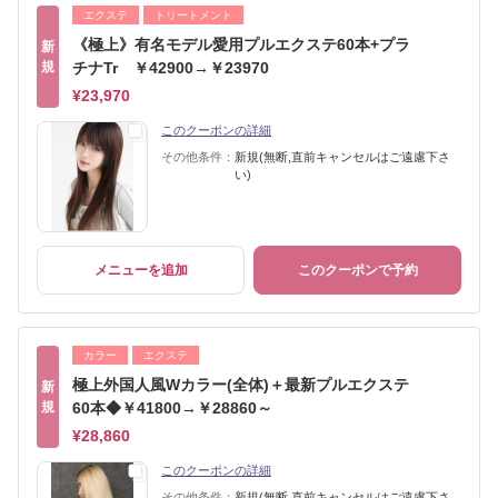
エクステ
トリートメント
《極上》有名モデル愛用プルエクステ60本+プラ
新
規
チナTr ￥42900→￥23970
¥23,970
このクーポンの詳細
その他条件：
新規(無断,直前キャンセルはご遠慮下さ
い)
メニューを追加
このクーポンで予約
カラー
エクステ
極上外国人風Wカラー(全体)＋最新プルエクステ
新
規
60本◆￥41800→￥28860～
¥28,860
このクーポンの詳細
その他条件：
新規(無断,直前キャンセルはご遠慮下さ