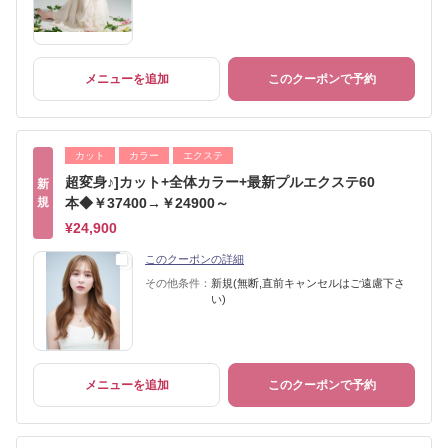
メニューを追加
このクーポンで予約
カット
カラー
エクステ
超変身♪]カット+全体カラー+最新プルエクステ60
新
規
本◆￥37400→￥24900～
¥24,900
このクーポンの詳細
その他条件：
新規(無断,直前キャンセルはご遠慮下さ
い)
メニューを追加
このクーポンで予約