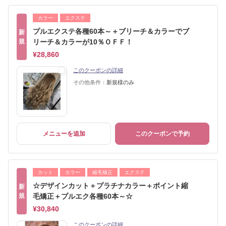
カラー
エクステ
プルエクステ各種60本～＋ブリーチ＆カラーでブ
新
規
リーチ＆カラーが10％ＯＦＦ！
¥28,860
このクーポンの詳細
その他条件：
新規様のみ
メニューを追加
このクーポンで予約
カット
カラー
縮毛矯正
エクステ
☆デザインカット＋プラチナカラー＋ポイント縮
新
規
毛矯正＋プルエク各種60本～☆
¥30,840
このクーポンの詳細