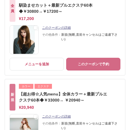
馴染ませカット＋最新プルエクステ60本
全
員
◆￥30800→￥17200～
¥17,200
このクーポンの詳細
その他条件：
新規(無断,直前キャンセルはご遠慮下さ
い)
メニューを追加
このクーポンで予約
カラー
エクステ
【超お得☆人気menu】全体カラー＋最新プルエ
新
規
クステ60本◆￥33000→ ￥20940～
¥20,940
このクーポンの詳細
その他条件：
新規(無断,直前キャンセルはご遠慮下さ
い)