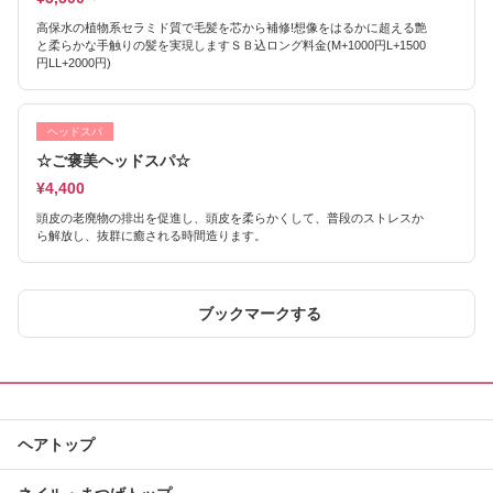
高保水の植物系セラミド質で毛髪を芯から補修!想像をはるかに超える艶
と柔らかな手触りの髪を実現しますＳＢ込ロング料金(M+1000円L+1500
円LL+2000円)
ヘッドスパ
☆ご褒美ヘッドスパ☆
¥4,400
頭皮の老廃物の排出を促進し、頭皮を柔らかくして、普段のストレスか
ら解放し、抜群に癒される時間造ります。
ブックマークする
ヘアトップ