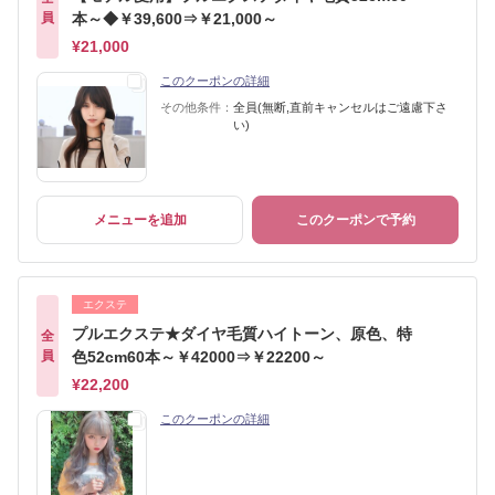
員
本～◆￥39,600⇒￥21,000～
¥21,000
このクーポンの詳細
その他条件：
全員(無断,直前キャンセルはご遠慮下さ
い)
メニューを追加
このクーポンで予約
エクステ
プルエクステ★ダイヤ毛質ハイトーン、原色、特
全
員
色52cm60本～￥42000⇒￥22200～
¥22,200
このクーポンの詳細