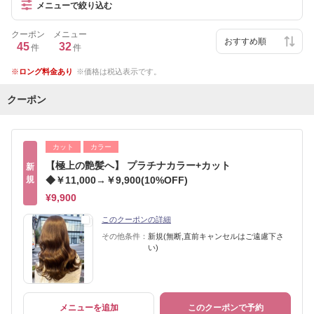
メニューで絞り込む
クーポン
メニュー
45
32
件
件
ロング料金あり
価格は税込表示です。
クーポン
カット
カラー
【極上の艶髪へ】 プラチナカラー+カット
新
規
◆￥11,000→￥9,900(10%OFF)
¥9,900
このクーポンの詳細
その他条件：
新規(無断,直前キャンセルはご遠慮下さ
い)
メニューを追加
このクーポンで予約