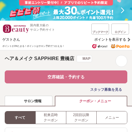
国内最大級の
サロン予約サイト
ブックマーク
ログイン
ゲストさん
ポイントを表示する
ポイントが1%たまる！
ポイントはサロン予約でつかえる！
ヘア＆メイク SAPPHIRE 豊橋店
MAP
空席確認・予約する
スタッフ募集を見る
サロン情報
クーポン・メニュー
初来店時
2回目以降
すべて
メニュー
クーポン
クーポン