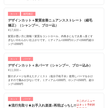
カット
縮毛矯正
デザインカット＋髪質改善ニュアンスストレート（縮毛
矯正）（シャンプー、ブロー込）
¥17,600～
髪質が悪い方に朗報！髪質をコントロール、内巻きにもでき真っ直ぐす
ぎないやわらかい仕上がりです。ミディアム+1000円ロング+1500円超ロ
ング+2000円
カット
パーマ
デザインカット＋水パーマ（シャンプー、ブロー込み）
¥11,000～
髪のダメージを抑えたナノミスト（低分子粒子水）使用しパーマをかけ
ますので傷みが少ないです。ミディアム+1000円、ロング+1500円、超ロ
ング+2000円
カット
パーマ
※このメニュー
はネット予約対
★流行先取り★お手入れ楽楽♪再現ばっちし!!