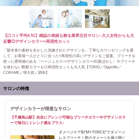
【口コミ平均4.91】雑誌の表紙も飾る業界注目サロン♪大人女性からも大
反響◎デザインカラー×再現性カット
「髪本来の素材を生かした洗練されたデザインを」丁寧なカウンセリングを通
して、お客様一人ひとりに合った×再現性の高いデザインをご提案。ブリーチを
使った透明感のある〈ベージュカラー/デザインカラー/白髪ぼかし〉やブリーチ
を使わない艶髪カラーも◎再現性カットも大人気【TOKIO／Oggiotto／
CORAME／明大前／調布】
サロンの特徴
デザインカラーが得意なサロン
【千歳烏山駅】自在にアレンジ可能なブリーチカラーやデザインカラ
ーで毎日にトレンド感をプラス♪
ダメージケア剤"MY FORCE"でダメージ
レスブリーチ！髪のダメージを最小限に