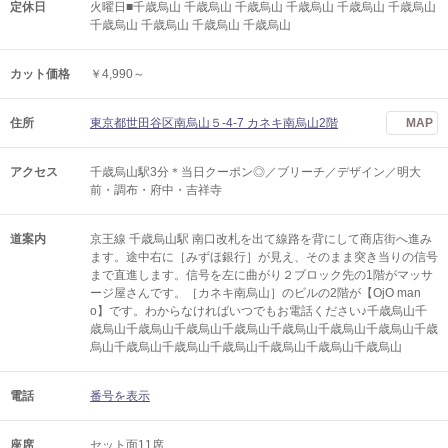
定休日
火曜日■千歳烏山 千歳烏山 千歳烏山 千歳烏山 千歳烏山 千歳烏山
千歳烏山 千歳烏山 千歳烏山 千歳烏山
カット価格
￥4,990～
住所
東京都世田谷区南烏山５-4-7 カネキ南烏山2階
MAP
アクセス
千歳烏山駅3分＊当日クーポン◎／ブリーチ／デザイン／明大
前・調布・府中・吉祥寺
道案内
京王線 千歳烏山駅 南口改札を出て線路を背にして商店街へ進み
ます。途中右に［みずほ銀行］が見え、そのまま突き当りの信号
まで直進します。信号を左に曲がり２ブロック先の1階がマッサ
ージ屋さんです。［カネキ南烏山］のビルの2階が【OjO man
o】です。わからなければいつでもお電話ください♪千歳烏山千
歳烏山千歳烏山千歳烏山千歳烏山千歳烏山千歳烏山千歳烏山千歳
烏山千歳烏山千歳烏山千歳烏山千歳烏山千歳烏山千歳烏山
電話
番号を表示
座席
セット面11席