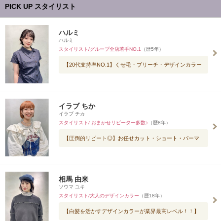
PICK UP スタイリスト
ハルミ
ハルミ
スタイリスト/グループ全店若手NO.1
（歴5年）
【20代支持率NO.1】くせ毛・ブリーチ・デザインカラー
イラブ ちか
イラブ チカ
スタイリスト/ おまかせリピーター多数♪
（歴8年）
【圧倒的リピート◎】お任せカット・ショート・パーマ
相馬 由来
ソウマ ユキ
スタイリスト/大人のデザインカラー
（歴18年）
【白髪を活かすデザインカラーが業界最高レベル！！】