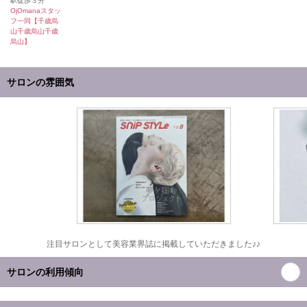
駅徒歩３分
OjOmanaスタッ
フ一同【千歳烏
山千歳烏山千歳
烏山】
サロンの雰囲気
注目サロンとして美容業界誌に掲載していただきました♪♪
サロンの利用傾向