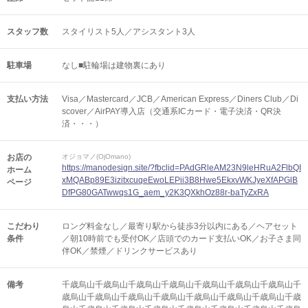
スタッフ数
スタイリスト5人／アシスタント3人
駐車場
なし■駐輪場は建物裏にあり
支払い方法
Visa／Mastercard／JCB／American Express／Diners Club／Di
scover／AirPAY導入店（交通系ICカード・電子決済・QR決
済・・・）
お店の
オジョマノ(OjOmano)
https://manodesign.site/?fbclid=PAdGRleAM23N9leHRuA2FlbQI
ホーム
xMQABp89E3izitxcuqeEwoLEPii3B8Hwe5EkxvWKJyeXfAPGlB
ページ
DfPG80GATwwqs1G_aem_y2K3QXkhOz88r-baTyZxRA
こだわり
ロング料金なし／最寄り駅から徒歩3分以内にある／ヘアセット
条件
／朝10時前でも受付OK／店頭でのカード支払いOK／お子さま同
伴OK／禁煙／ドリンクサービスあり
備考
千歳烏山千歳烏山千歳烏山千歳烏山千歳烏山千歳烏山千歳烏山千
歳烏山千歳烏山千歳烏山千歳烏山千歳烏山千歳烏山千歳烏山千歳