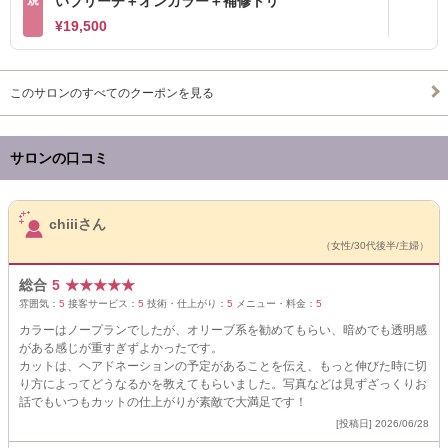
規
いブリーチ＋オンカラー＋補修トリ
¥19,500
このサロンのすべてのクーポンを見る
サロンの口コミ
サロンPick Up
chiiiさん
（女性/30代後半/主婦）
総合
5
★
★
★
★
★
雰囲気：
5
接客サービス：
5
技術・仕上がり：
5
メニュー・料金：
5
カラーはノープランでしたが、オリーブ系を勧めてもらい、暗めでも透明感
がある感じが重すぎずよかったです。
カットは、ヘアドネーションの予定があることを伝え、もっと伸びた時に切
り方によってどうなるかを教えてもらいました。写真などは見ずざっくりお
話でもいつもカットの仕上がりが素敵で大満足です！
[投稿日] 2026/06/28