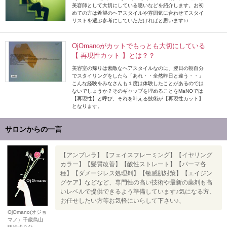
美容師として大切にしている思いなどを紹介します。お初
めての方は希望のヘアスタイルや雰囲気に合わせてスタイ
リストを選ぶ参考にしていただければと思います♪♪
OjOmanoがカットでもっとも大切にしている
【 再現性カット 】とは？？
美容室の帰りは素敵なヘアスタイルなのに、翌日の朝自分
でスタイリングをしたら「あれ・・全然昨日と違う・・」
こんな経験をみなさんも１度は体験したことがあるのでは
ないでしょうか？そのギャップを埋めることをMaNOでは
【再現性】と呼び、それを叶える技術が【再現性カット】
となります。
サロンからの一言
【アンブレラ】【フェイスフレーミング】【イヤリング
カラー】【髪質改善】【酸性ストレート】【パーマ各
種】【ダメージレス処理剤】【敏感肌対策】【エイジン
グケア】などなど、専門性の高い技術や最新の薬剤も高
いレベルで提供できるよう準備しています♪気になる方、
お任せしたい方等お気軽にいらして下さい♪、
OjOmano(オジョ
マノ）千歳烏山