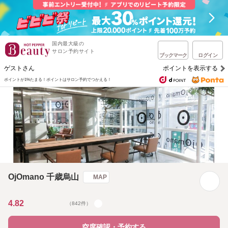
国内最大級の
サロン予約サイト
ブックマーク
ログイン
ゲストさん
ポイントを表示する
ポイントが1%たまる！
ポイントはサロン予約でつかえる！
OjOmano 千歳烏山
MAP
4.82
（842件）
空席確認・予約する